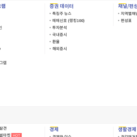
그램
증권 데이터
채널/편
특징주 뉴스
지역별채
매매신호 (랭킹100)
편성표
인
투자분석
국내증시
환율
O
해외증시
로그램
재발견
경제
생활경제
로벌마켓
HOT