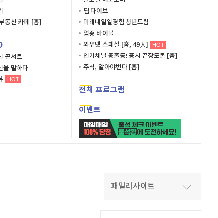
진
글로벌 이코노미
기
딥 다이브
부동산 카페 [홈]
미래내일일경험 청년드림
업종 바이블
O
와우넷 스페셜 [홈, 49人]
HOT
인기채널 총출동! 증시 끝장토론 [홈]
신 콘서트
주식, 알아야번다 [홈]
신을 말하다
뷰
HOT
전체 프로그램
이벤트
패밀리사이트