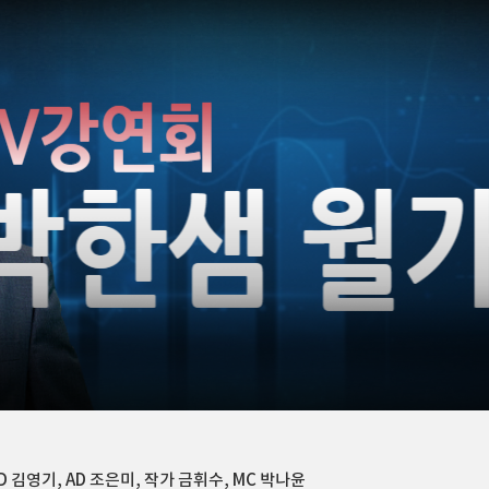
TV홈
무료방송
전체뉴스
증권
파트너스
경제
종목핫라인
추천 상
산업
경제
오늘의 
정치
자의 B급리포트]
생활경제
수익후기
국제
기업·CEO
이벤트
자의 B급리포트]
칼럼·연재
특집방송
전체 프로그램
채널/편성
지역별채널
)
편성표
D 김영기, AD 조은미, 작가 금휘수, MC 박나윤