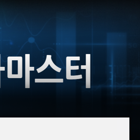
홈
AI추천
비트코인 골드
1,313
(
-763.82%
)
품
마켓이슈
퀀텀
916
(
0%
)
특징주
이벤트
이더리움 클래식
9,125
(
0%
)
비트코인
91,334,000
(
-0.02%
)