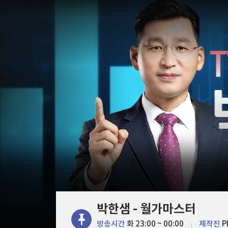
한국경제TV
뉴스홈
"나야, '흑백요리사' 시즌3"
머니팜 모닝라이브
증권
[온에어] 국고처 1부
굿모닝 작전
금융
오늘장 뭐사지?
부동산
중국 반도체, 비싸지만 비싸지 않은 이유 [B급기
[오후5시] 뉴스플러스
사회
온로드 (ON ROAD) 인사이트
중국 반도체, 비싸지만 비싸지 않은 이유 [B급기
글로벌경제
랭킹뉴스
미네르바아카데미
증권 데이터
스페셜강의
특징주 뉴스
투자/재테크
매매신호 (랭킹100
부동산/세무
투자분석
박한샘 - 월가마스터
산업
국내증시
[모집-3기-] 돈버는 트레이딩 투자 북클럽
환율
방송시간
화 23:00 ~ 00:00
제작진
P