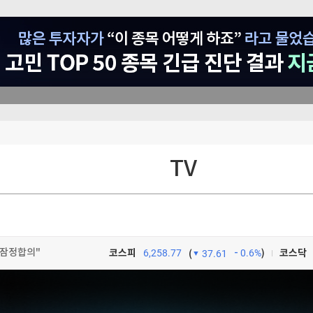
TV
자의 B급리포트]
영전략]
 잠정합의"
코스피
6,258.77
0.6%
)
코스닥
(
37.61
재즈야 클래식이야? 완벽주의자 라벨이 빚어낸 20분의 전율 [허세민의 제철 클래식]
TV프로그램
와우