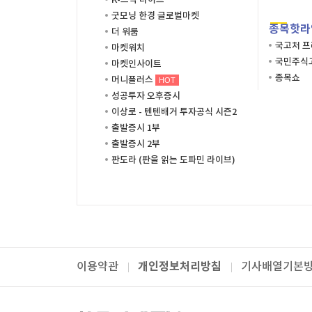
K-스탁 라이브
굿모닝 한경 글로벌마켓
종목핫라
더 워룸
국고처 
마켓워치
국민주식고
마켓인사이트
종목쇼
머니플러스
HOT
성공투자 오후증시
이상로 - 텐텐배거 투자공식 시즌2
출발증시 1부
출발증시 2부
판도라 (판을 읽는 도파민 라이브)
개인정보처리방침
이용약관
기사배열기본
패밀리사이트
한국경제TV
와우넷
주식창
미네르