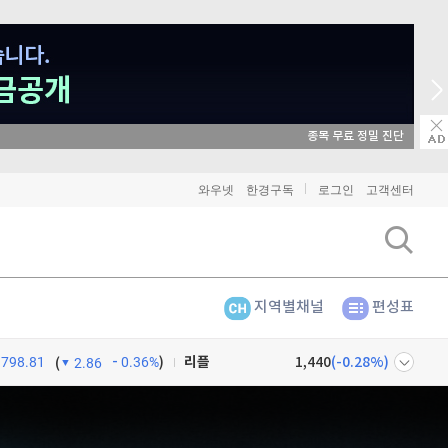
종목 무료 정밀 진단
와우넷
한경구독
로그인
고객센터
비트코인
91,334,000
(
-0.02%
)
지역별채널
편성표
이더리움
2,692,000
(
0%
)
리플
1,440
(
-0.28%
)
798.81
0.36%
)
(
2.86
비트코인 캐시
304,100
(
0.6%
)
넷
주식창
이오스
896
(
-0.45%
)