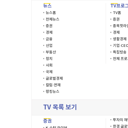
뉴스
TV프로
뉴스홈
TV홈
전체뉴스
증권
증권
종목핫라
경제
경제
금융
생활경제
산업
기업·CE
부동산
특집방송
정치
전체 프
사회
국제
글로벌경제
칼럼·연재
랭킹뉴스
TV 목록 보기
투자의 
증권
한경 글