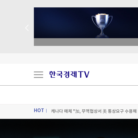
 애널리스트 업종 분석
중국 반도체, 비싸지만 비싸지 않은 이유 [B급기
홍명보 논란이 남긴 리더십의 질문 [김한솔의 경
캐나다 매체 "加, 무역협상서 美 통상요구 수용해
HOT
ON AIR
뉴스
[포토+] 박정민, '멋짐 가득한 모습~'