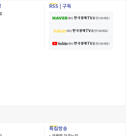
성
RSS
|
구독
널
특집방송