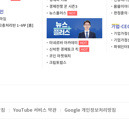
경제와 이슈
건강매거
경제전쟁 꾼 시즌3
몸쓸이야
인
뉴스플러스
한정훈의 
HOT
프라임
충처리반 1~6부 [홈]
기업·CE
기업가정
기업가정
미네르바 아카데미
HOT
파워인터
신박한 경제토크 킥
HOT
코인 마켓워치
크립토랩스
방침
YouTube 서비스 약관
Google 개인정보처리방침
바 아카데미
주총지원사업단