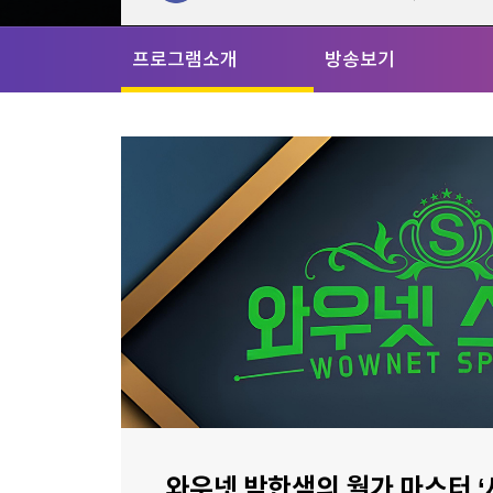
[할인50%] 한·미 투자 올인원 클래스
해외증시
프로그램소개
방송보기
와우넷 박한샘의 월가 마스터 ‘