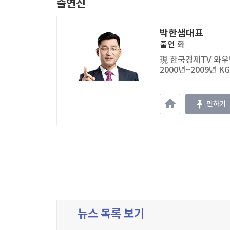
출연진
박한샘대표
출연
화
現 한국경제TV 와우넷
2000년~2009년 
핀하기
뉴스 목록 보기