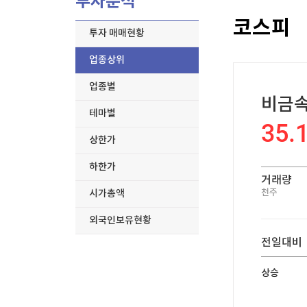
투자분석
한국경제TV
뉴스홈
코스피
[온에어] 국고처 4부
머니팜 모닝라이브
증권
투자 매매현황
굿모닝 작전
금융
김민석, 강원·TK 경선서 '4%p차' 승리…누적득
업종상위
오늘장 뭐사지?
부동산
김민석, 강원·TK 경선서 '4%p차' 승리…누적득
[오후5시] 뉴스플러스
사회
업종별
온로드 (ON ROAD) 인사이트
비금
글로벌경제
테마별
랭킹뉴스
35.
상한가
하한가
거래량
미네르바아카데미
증권 데이터
천주
시가총액
외국인보유현황
스페셜강의
특징주 뉴스
전일대비
투자/재테크
매매신호 (랭킹100
부동산/세무
투자분석
상승
산업
국내증시
[모집-3기-] 돈버는 트레이딩 투자 북클럽
환율