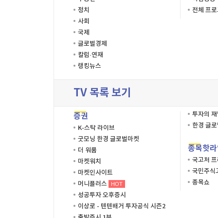
정치
전체 프
사회
국제
글로벌경제
칼럼·연재
랭킹뉴스
TV 목록 보기
투자의 
증권
한경 글
K-스탁 라이브
굿모닝 한경 글로벌마켓
종목핫라
더 워룸
국고처 
마켓워치
국민주식고
마켓인사이트
종목쇼
머니플러스
HOT
성공투자 오후증시
이상로 - 텐텐배거 투자공식 시즌2
출발증시 1부