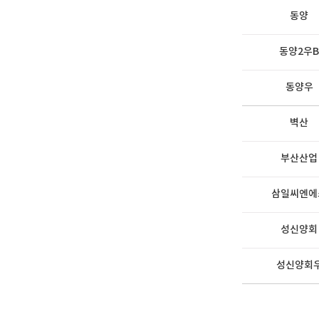
동양
동양2우B
동양우
벽산
부산산업
삼일씨엔에
성신양회
성신양회