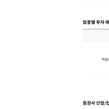
[할인50%] 한·미 투자 올인원 클래스
해외증시
업종별 투자 
비금
증권사 산업/