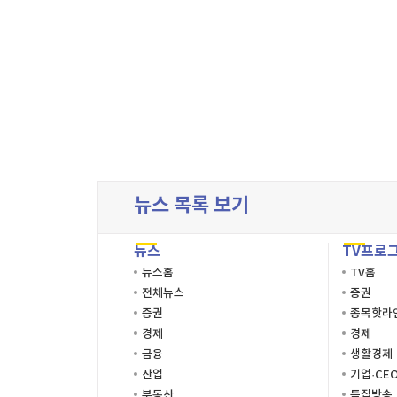
처음목록
마지막목록
뉴스 목록 보기
뉴스
TV프로
뉴스홈
TV홈
전체뉴스
증권
증권
종목핫라
경제
경제
금융
생활경제
산업
기업·CE
부동산
특집방송