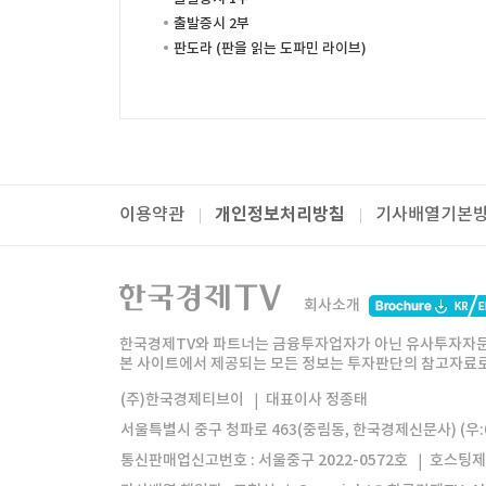
출발증시 2부
판도라 (판을 읽는 도파민 라이브)
개인정보처리방침
이용약관
기사배열기본
패밀리사이트
한국경제TV
와우넷
주식창
미네르
회사소개
한경미디어그룹
한국경제신문
한국경제
한국경제TV와 파트너는 금융투자업자가 아닌 유사투자자문
본 사이트에서 제공되는 모든 정보는 투자판단의 참고자료로 
모바일앱
한국경제TV앱
주식창앱
(주)한국경제티브이
대표이사 정종태
서울특별시 중구 청파로 463(중림동, 한국경제신문사) (우:0
통신판매업신고번호 : 서울중구 2022-0572호
호스팅제