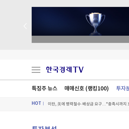
 애널리스트 업종 분석
김민석, 강원·TK 경선서 '4%p차' 승리…누적득
우크라, '40일 작전' 성공 선언…"러 물류망 17조
특징주 뉴스
매매신호 (랭킹100)
투자
이란, 美에 병력철수·배상금 요구…"충족시까지 
HOT
'보름달 빵' 이젠 2천원이라니...삼립, 빵값 평균 
[포토+] 박정민, '멋짐 가득한 모습~'
ON AIR
뉴스
"나야, '흑백요리사' 시즌3"