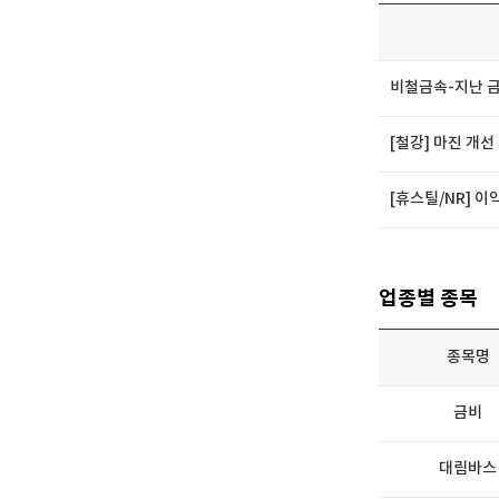
비철금속-지난 금
[철강] 마진 개
[휴스틸/NR] 
업종별 종목
종목명
금비
대림바스