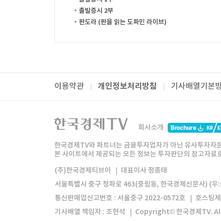
출발증시 2부
판도라 (판을 읽는 도파민 라이브)
개인정보처리방침
이용약관
기사배열기본
패밀리사이트
한국경제TV
와우넷
주식창
미네르
회사소개
한경미디어그룹
한국경제신문
한국경제
한국경제TV와 파트너는 금융투자업자가 아닌 유사투자자문
본 사이트에서 제공되는 모든 정보는 투자판단의 참고자료로 
모바일앱
한국경제TV앱
주식창앱
(주)한국경제티브이
대표이사 정종태
서울특별시 중구 청파로 463(중림동, 한국경제신문사) (우:0
통신판매업신고번호 : 서울중구 2022-0572호
호스팅제
기사배열 책임자 : 조현석
Copyright© 한국경제TV. All 