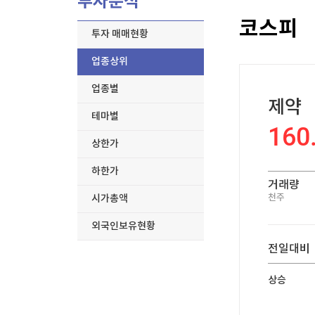
투자분석
한국경제TV
뉴스홈
코스피
[온에어] 마켓워치
머니팜 모닝라이브
증권
투자 매매현황
굿모닝 작전
금융
키움증권, 트래블월렛과 업무협약…디지털 자산·
업종상위
오늘장 뭐사지?
부동산
키움증권, 트래블월렛과 업무협약…디지털 자산·
[오후5시] 뉴스플러스
사회
업종별
온로드 (ON ROAD) 인사이트
제약
글로벌경제
테마별
랭킹뉴스
160
상한가
하한가
거래량
미네르바아카데미
증권 데이터
천주
시가총액
외국인보유현황
스페셜강의
특징주 뉴스
전일대비
투자/재테크
매매신호 (랭킹100
부동산/세무
투자분석
상승
산업
국내증시
[모집-3기-] 돈버는 트레이딩 투자 북클럽
환율