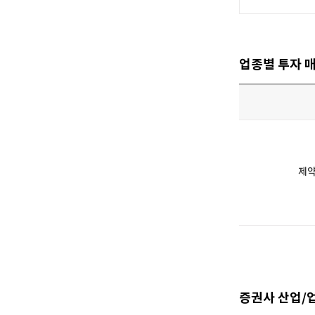
[할인50%] 한·미 투자 올인원 클래스
해외증시
업종별 투자 
제
증권사 산업/