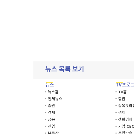
처음목록
마
뉴스 목록 보기
뉴스
TV프로
뉴스홈
TV홈
전체뉴스
증권
증권
종목핫라
경제
경제
금융
생활경제
산업
기업·CE
부동산
특집방송