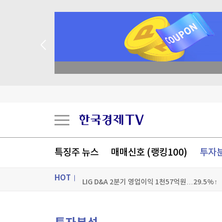
academy.co.kr
키움증권, 트래블월렛과 업무협약…디지털 자산·
휴젤 2분기 영업이익 560억원…1.1%↓(종합)
특징주 뉴스
매매신호 (랭킹100)
투자
용산구 "정부의 용산공원 주택공급 추진에 반대"
HOT
LIG D&A 2분기 영업이익 1천57억원…29.5%↑
[포토+] 박정민, '멋짐 가득한 모습~'
ON AIR
뉴스
"나야, '흑백요리사' 시즌3"