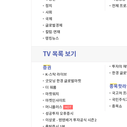
정치
전체 프
사회
국제
글로벌경제
칼럼·연재
랭킹뉴스
TV 목록 보기
투자의 
증권
한경 글
K-스탁 라이브
굿모닝 한경 글로벌마켓
종목핫라
더 워룸
국고처 
마켓워치
국민주식고
마켓인사이트
종목쇼
머니플러스
HOT
성공투자 오후증시
이상로 - 텐텐배거 투자공식 시즌2
출발증시 1부