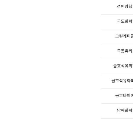
경인양행
국도화학
그린케미
극동유화
금호석유화
금호석유화
금호타이
남해화학