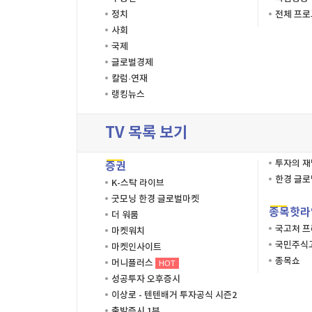
정치
전체 프
사회
국제
글로벌경제
칼럼·연재
랭킹뉴스
TV 목록 보기
투자의 
증권
한경 글
K-스탁 라이브
굿모닝 한경 글로벌마켓
종목핫라
더 워룸
국고처 
마켓워치
국민주식고
마켓인사이트
종목쇼
머니플러스
HOT
성공투자 오후증시
이상로 - 텐텐배거 투자공식 시즌2
출발증시 1부