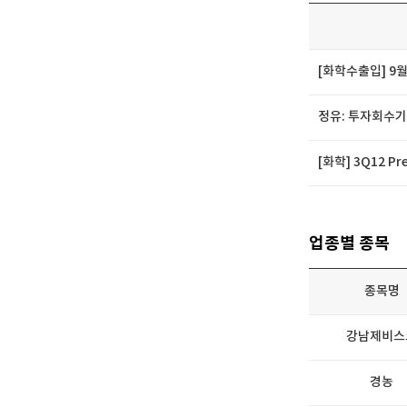
[화학수출입] 9
정유: 투자회수기
[화학] 3Q12 P
업종별 종목
종목명
강남제비스
경농