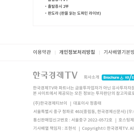
출발증시 2부
판도라 (판을 읽는 도파민 라이브)
개인정보처리방침
이용약관
기사배열기본
패밀리사이트
한국경제TV
와우넷
주식창
미네르
회사소개
한경미디어그룹
한국경제신문
한국경제
한국경제TV와 파트너는 금융투자업자가 아닌 유사투자자문
본 사이트에서 제공되는 모든 정보는 투자판단의 참고자료로 
모바일앱
한국경제TV앱
주식창앱
(주)한국경제티브이
대표이사 정종태
서울특별시 중구 청파로 463(중림동, 한국경제신문사) (우:0
통신판매업신고번호 : 서울중구 2022-0572호
호스팅제
기사배열 책임자 : 조현석
Copyright© 한국경제TV. All 