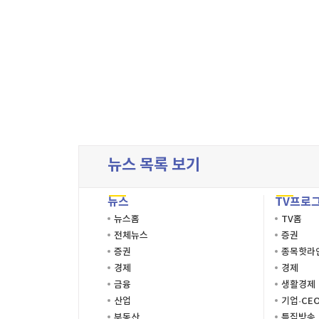
처음목록
뉴스 목록 보기
뉴스
TV프로
뉴스홈
TV홈
전체뉴스
증권
증권
종목핫라
경제
경제
금융
생활경제
산업
기업·CE
부동산
특집방송