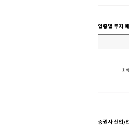
[할인50%] 한·미 투자 올인원 클래스
해외증시
업종별 투자 
화
증권사 산업/