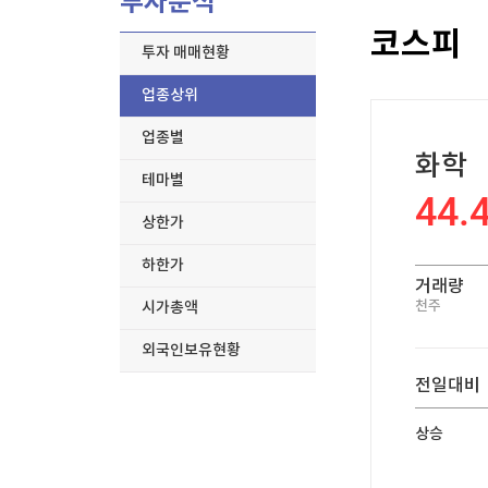
투자분석
한국경제TV
뉴스홈
코스피
[온에어] 코인 마켓워치
머니팜 모닝라이브
증권
투자 매매현황
굿모닝 작전
금융
월가 헤지펀드도 노렸다…美 'AI 보이스피싱 주의
업종상위
오늘장 뭐사지?
부동산
월가 헤지펀드도 노렸다…美 'AI 보이스피싱 주의
[오후5시] 뉴스플러스
사회
업종별
온로드 (ON ROAD) 인사이트
화학
글로벌경제
테마별
랭킹뉴스
44.
상한가
하한가
거래량
미네르바아카데미
증권 데이터
천주
시가총액
외국인보유현황
스페셜강의
특징주 뉴스
전일대비
투자/재테크
매매신호 (랭킹100
부동산/세무
투자분석
상승
산업
국내증시
[모집-3기-] 돈버는 트레이딩 투자 북클럽
환율