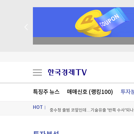
academy.co.kr
월가 헤지펀드도 노렸다…美 'AI 보이스피싱 주의
'日 만화의 산실' 소년점프의 추락
특징주 뉴스
매매신호 (랭킹100)
투자
내년부터 중고차 팔 땐 수수료 더한 총액 표시
HOT
중수청 출범 코앞인데…기술유출 '반쪽 수사'되나
[포토+] 박정민, '멋짐 가득한 모습~'
ON AIR
뉴스
"나야, '흑백요리사' 시즌3"