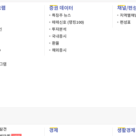
그램
증권 데이터
채널/편
특징주 뉴스
지역별채
매매신호 (랭킹100)
편성표
인
투자분석
국내증시
환율
O
해외증시
로그램
재발견
경제
생활경제