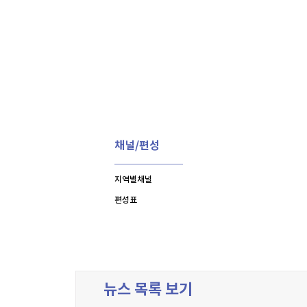
채널/편성
지역별채널
편성표
뉴스 목록 보기