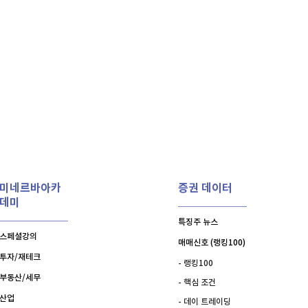
비트코인 골드
1,313
(
-763.82%
)
홈
AI추천
퀀텀
921
(
0.11%
)
품
마켓이슈
특징주
이벤트
이더리움 클래식
9,295
(
2.14%
)
미네르바아카
증권 데이터
데미
특징주 뉴스
스페셜강의
매매신호 (랭킹100)
투자/재테크
- 랭킹100
부동산/세무
- 핵심 조건
산업
- 데이 트레이딩