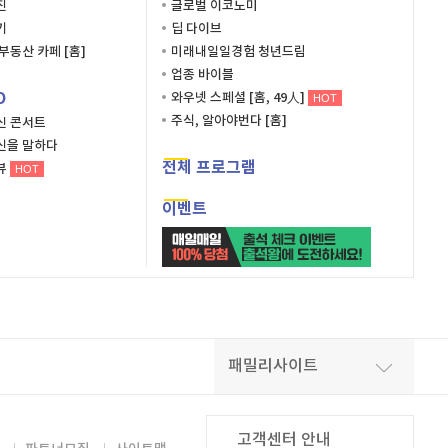
진
글로벌 이코노미
기
딥 다이브
부동산 카페 [홈]
미래내일일경험 청년드림
업종 바이블
O
와우넷 스페셜 [홈, 49人]
HOT
주식, 알아야번다 [홈]
신 콘서트
신을 말하다
전체 프로그램
뷰
HOT
이벤트
패밀리사이트
고객센터 안내