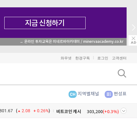
→ 온라인 투자교육은 미네르바아카데미 / minervaacademy.co.kr
와우넷
한경구독
로그인
고객센터
비트코인
91,404,000
(
-0.48%
)
이더리움
2,706,000
(
-0.3%
)
지역별채널
편성표
리플
1,470
(
-1.1%
)
801.67
0.26%
)
비트코인 캐시
303,200
(
0.3%
)
(
2.08
이오스
896
(
-0.45%
)
넷
주식창