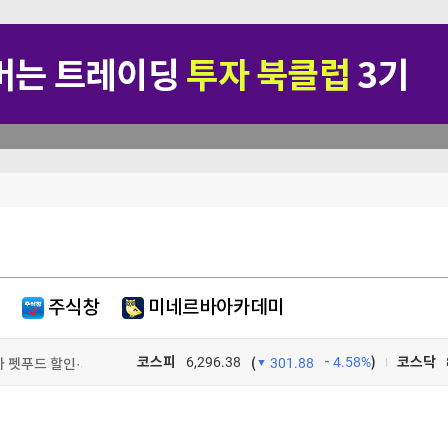
역대급 실적에 대통령 '세일즈 무기'로 올라선 K뷰티, 주가 전성기 다시 올까
'비명'
주식창
미네르바아카데미
 사용
아 펫푸드 할인·기부 풍성
코스피
6,296.38
4.58%
)
코스닥
(
301.88
TV프로그램
와우