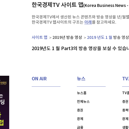
한국경제TV 사이트 맵
한국경제TV
뉴스홈
(Korea Business News 
[온에어] 머니플러스
머니팜 모닝라이브
증권
한국경제TV에서 생산된 뉴스 콘텐츠와 방송 영상을 년/월별
굿모닝 작전
금융
한국경제TV 웹사이트의 구조는
아래
를 참고하세요.
오늘장 뭐사지?
부동산
[오후5시] 뉴스플러스
사회
사이트 맵
2019년 방송 영상
2019 년도 1 월
방송 영상 
온로드 (ON ROAD) 인사이트
글로벌경제
2019년도 1 월 Part
3
의 방송 영상을 보실 수 있습
랭킹뉴스
ON AIR
뉴스
T
미네르바아카데미
증권 데이터
뉴스홈
TV
스페셜강의
특징주 뉴스
전체뉴스
증권
투자/재테크
매매신호 (랭킹100
부동산/세무
투자분석
증권
종목
산업
국내증시
경제
경제
[모집-3기-] 돈버는 트레이딩 투자 북클럽
환율
금융
생활