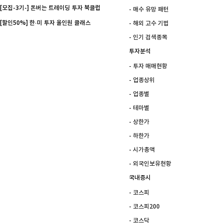
[모집-3기-] 돈버는 트레이딩 투자 북클럽
- 매수 유망 패턴
[할인50%] 한·미 투자 올인원 클래스
- 해외 고수 기법
- 인기 검색종목
투자분석
- 투자 매매현황
- 업종상위
- 업종별
- 테마별
- 상한가
- 하한가
- 시가총액
- 외국인보유현황
국내증시
- 코스피
- 코스피200
- 코스닥