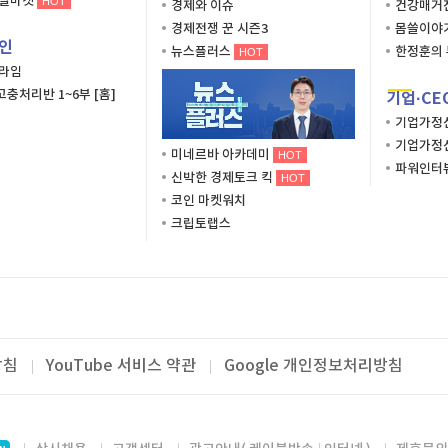
로벌마켓
HOT
경제와 이슈
건강매거
경제전쟁 꾼 시즌3
몸쓸이야
인
뉴스플러스
한정훈의 
HOT
프라임
충처리반 1~6부 [홈]
기업·CE
기업가정
기업가정
미네르바 아카데미
HOT
파워인터
신박한 경제토크 킥
HOT
코인 마켓워치
크립토랩스
방침
YouTube 서비스 약관
Google 개인정보처리방침
바 아카데미
주총지원사업단