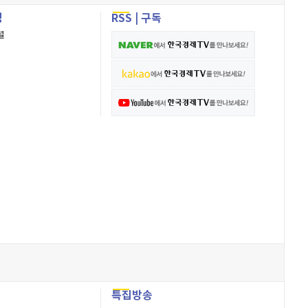
성
RSS
|
구독
널
특집방송