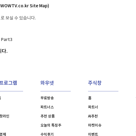
TV홈
무료방송
전체뉴스
- WOWTV.co.kr Site Map)
증권
파트너스
경제
로 보실 수 있습니다.
종목핫라인
추천 상
산업
역대급 실적에 대통령 '세일즈 무기'로 올라선 K뷰티, 주가 전성기 다시 올까
경제
오늘의 
정치
역대급 실적에 대통령 '세일즈 무기'로 올라선 K뷰티, 주가 전성기 다시 올까
생활경제
수익후기
국제
Part
3
기업·CEO
이벤트
칼럼·연재
니다.
특집방송
전체 프로그램
V프로그램
와우넷
주식창
채널/편성
홈
무료방송
홈
지역별채널
파트너스
파트너
)
편성표
핫라인
추천 상품
AI추천
오늘의 특징주
마켓이슈
경제
수익후기
이벤트