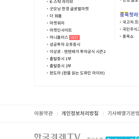
한경 글
K-스탁 라이브
굿모닝 한경 글로벌마켓
종목핫라
더 워룸
국고처 
마켓워치
국민주식고
마켓인사이트
종목쇼
머니플러스
HOT
성공투자 오후증시
이상로 - 텐텐배거 투자공식 시즌2
출발증시 1부
출발증시 2부
판도라 (판을 읽는 도파민 라이브)
개인정보처리방침
이용약관
기사배열기본
패밀리사이트
한국경제TV
와우넷
주식창
미네르