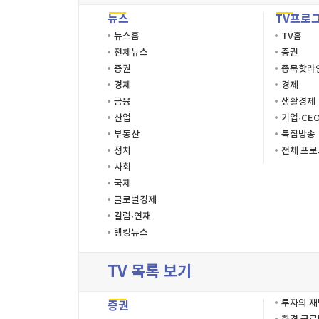
뉴스
TV프로
뉴스홈
TV홈
전체뉴스
증권
증권
종목핫라
경제
경제
금융
생활경제
산업
기업·CE
부동산
특집방송
정치
전체 프
사회
국제
글로벌경제
칼럼·연재
랭킹뉴스
TV 목록 보기
투자의 
증권