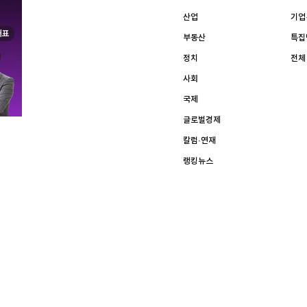
[할인50%] 한·미 투자 올인원 클래스
해외증시
산업
기업
부동산
특집
정치
전체
사회
국제
글로벌경제
칼럼·연재
랭킹뉴스