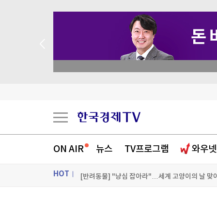
 꽝 없는 룰렛 이벤트
"35년 장사 중 최악"…'극한 폭염'에 자영업자들 
ON AIR
뉴스
TV프로그램
와우넷
식품연 전세보증금 7년 방치…직원은 주택 매입에
HOT
[반려동물] "냥심 잡아라"…세계 고양이의 날 맞
[포토+] 박정민, '멋짐 가득한 모습~'
ON AIR
뉴스
"나야, '흑백요리사' 시즌3"