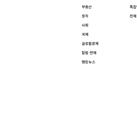
[할인50%] 한·미 투자 올인원 클래스
해외증시
부동산
특집
정치
전체
사회
국제
글로벌경제
칼럼·연재
랭킹뉴스