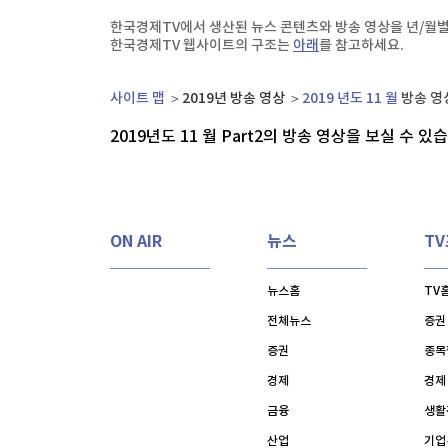
한국경제TV
뉴스홈
한국경제TV에서 생산된 뉴스 콘텐츠와 방송 영상을 년/월별
[온에어] 출발증시 2부
머니팜 모닝라이브
증권
한국경제TV 웹사이트의 구조는
아래
를 참고하세요.
굿모닝 작전
금융
농협, 폭염·가뭄 피해 예방 총력…범농협 합동 현
오늘장 뭐사지?
부동산
사이트 맵
2019년 방송 영상
2019 년도 11 월
방송 영상
농협, 폭염·가뭄 피해 예방 총력…범농협 합동 현
[오후5시] 뉴스플러스
사회
2019년도 11 월 Part
2
의 방송 영상을 보실 수 있습
온로드 (ON ROAD) 인사이트
글로벌경제
랭킹뉴스
ON AIR
뉴스
T
미네르바아카데미
증권 데이터
뉴스홈
TV
전체뉴스
증권
스페셜강의
특징주 뉴스
증권
종목
투자/재테크
매매신호 (랭킹100
부동산/세무
투자분석
경제
경제
산업
국내증시
금융
생활
[모집-3기-] 돈버는 트레이딩 투자 북클럽
환율
산업
기업