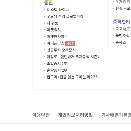
투자의 
증권
한경 글
K-스탁 라이브
굿모닝 한경 글로벌마켓
종목핫라
더 워룸
국고처 
마켓워치
국민주식고
마켓인사이트
종목쇼
머니플러스
HOT
성공투자 오후증시
이상로 - 텐텐배거 투자공식 시즌2
출발증시 1부
출발증시 2부
판도라 (판을 읽는 도파민 라이브)
개인정보처리방침
이용약관
기사배열기본
패밀리사이트