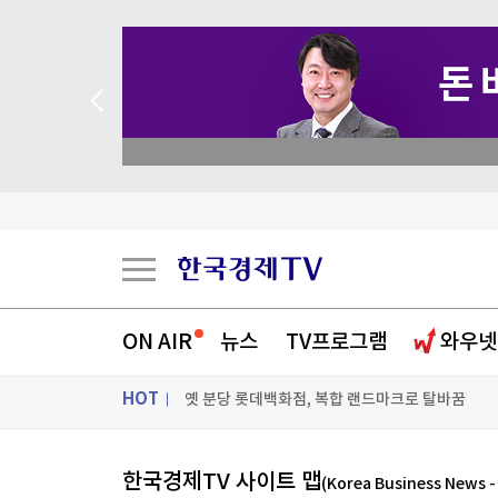
 꽝 없는 룰렛 이벤트
농협, 폭염·가뭄 피해 예방 총력…범농협 합동 현
반도체 호황에 경상흑자 역대 최대…상반기 2천억
ON AIR
뉴스
TV프로그램
와우넷
옛 분당 롯데백화점, 복합 랜드마크로 탈바꿈
HOT
"수십조 운용 월가 헤지펀드들 대상 해킹 시도 발
[포토+] 박정민, '멋짐 가득한 모습~'
ON AIR
뉴스
한국경제TV 사이트 맵
(Korea Business News 
"나야, '흑백요리사' 시즌3"