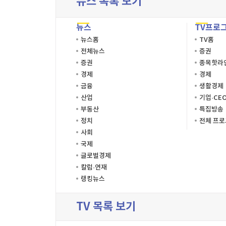
뉴스 목록 보기
뉴스
TV프로
뉴스홈
TV홈
전체뉴스
증권
증권
종목핫라
경제
경제
금융
생활경제
산업
기업·CE
부동산
특집방송
정치
전체 프
사회
국제
글로벌경제
칼럼·연재
랭킹뉴스
TV 목록 보기