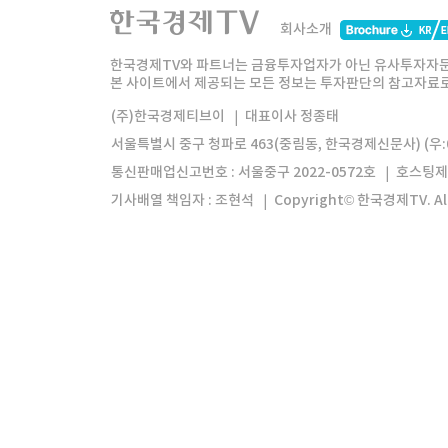
한국경제TV
와우넷
주식창
미네르
회사소개
한경미디어그룹
한국경제신문
한국경제
한국경제TV와 파트너는 금융투자업자가 아닌 유사투자자문
본 사이트에서 제공되는 모든 정보는 투자판단의 참고자료로 
모바일앱
한국경제TV앱
주식창앱
(주)한국경제티브이
대표이사 정종태
서울특별시 중구 청파로 463(중림동, 한국경제신문사) (우:0
통신판매업신고번호 : 서울중구 2022-0572호
호스팅제
기사배열 책임자 : 조현석
Copyright© 한국경제TV. All 