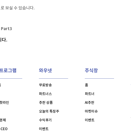
TV홈
무료방송
전체뉴스
로 보실 수 있습니다.
증권
파트너스
경제
종목핫라인
추천 상
산업
 안경 금지령'
경제
오늘의 
정치
Part
3
 안경 금지령'
생활경제
수익후기
국제
니다.
기업·CEO
이벤트
칼럼·연재
특집방송
전체 프로그램
V프로그램
와우넷
주식창
채널/편성
홈
무료방송
홈
파트너스
파트너
지역별채널
핫라인
추천 상품
AI추천
)
편성표
오늘의 특징주
마켓이슈
경제
수익후기
이벤트
·CEO
이벤트