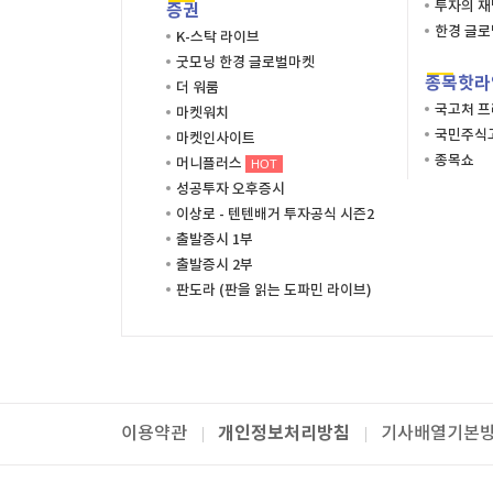
투자의 
증권
한경 글
K-스탁 라이브
굿모닝 한경 글로벌마켓
종목핫라
더 워룸
국고처 
마켓워치
국민주식고
마켓인사이트
종목쇼
머니플러스
HOT
성공투자 오후증시
이상로 - 텐텐배거 투자공식 시즌2
출발증시 1부
출발증시 2부
판도라 (판을 읽는 도파민 라이브)
개인정보처리방침
이용약관
기사배열기본
패밀리사이트