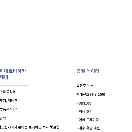
비트코인 골드
1,313
(
-763.82%
)
홈
AI추천
퀀텀
919
(
0.77%
)
품
마켓이슈
특징주
이벤트
이더리움 클래식
9,045
(
-1.92%
)
미네르바아카
증권 데이터
데미
특징주 뉴스
스페셜강의
매매신호 (랭킹100)
투자/재테크
- 랭킹100
부동산/세무
- 핵심 조건
산업
- 데이 트레이딩
[모집-3기-] 돈버는 트레이딩 투자 북클럽
- 매수 유망 패턴