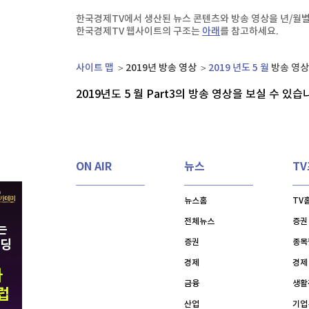
한국경제TV
뉴스홈
한국경제TV에서 생산된 뉴스 콘텐츠와 방송 영상을 년/월별
[온에어] 한경 글로벌마켓
머니팜 모닝라이브
증권
한국경제TV 웹사이트의 구조는
아래
를 참고하세요.
굿모닝 작전
금융
'몰카 걱정에'…英 식당·극장서 확산하는 '스마트
오늘장 뭐사지?
부동산
사이트 맵
2019년 방송 영상
2019 년도 5 월
방송 영상 
'몰카 걱정에'…英 식당·극장서 확산하는 '스마트
[오후5시] 뉴스플러스
사회
2019년도 5 월 Part
3
의 방송 영상을 보실 수 있습
온로드 (ON ROAD) 인사이트
글로벌경제
랭킹뉴스
ON AIR
뉴스
T
미네르바아카데미
증권 데이터
뉴스홈
TV
전체뉴스
증권
스페셜강의
특징주 뉴스
증권
종목
투자/재테크
매매신호 (랭킹100
부동산/세무
투자분석
경제
경제
산업
국내증시
금융
생활
[모집-3기-] 돈버는 트레이딩 투자 북클럽
환율
산업
기업