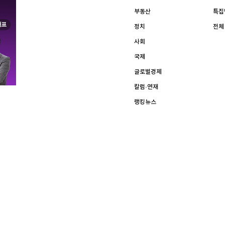
[할인50%] 한·미 투자 올인원 클래스
해외증시
부동산
특집
정치
전체
사회
국제
글로벌경제
칼럼·연재
랭킹뉴스