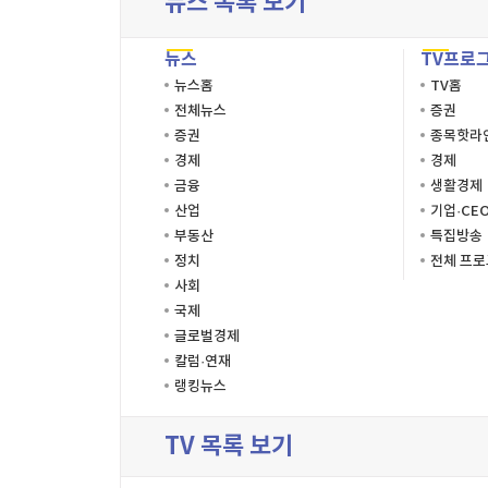
뉴스 목록 보기
뉴스
TV프로
뉴스홈
TV홈
전체뉴스
증권
증권
종목핫라
경제
경제
금융
생활경제
산업
기업·CE
부동산
특집방송
정치
전체 프
사회
국제
글로벌경제
칼럼·연재
랭킹뉴스
TV 목록 보기