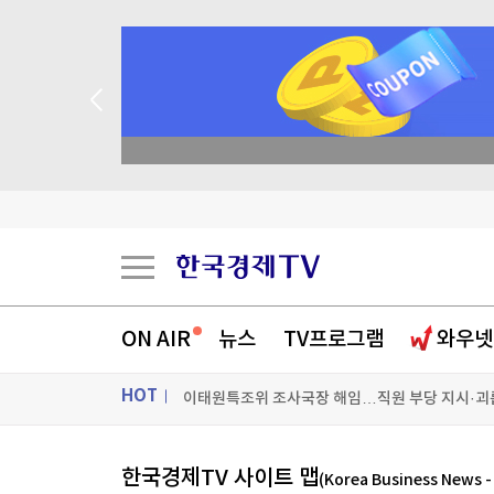
academy.co.kr
'몰카 걱정에'…英 식당·극장서 확산하는 '스마트
"中이 초청해주길 바라는 美국방 정책차관…中은
ON AIR
뉴스
TV프로그램
와우넷
美 신규 실업수당 청구 19만9천건…3주 연속 20
HOT
이태원특조위 조사국장 해임…직원 부당 지시·괴
[포토+] 박정민, '멋짐 가득한 모습~'
ON AIR
뉴스
한국경제TV 사이트 맵
(Korea Business News 
"나야, '흑백요리사' 시즌3"