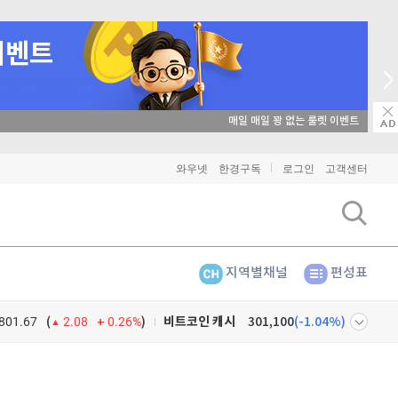
매일 매일 꽝 없는 룰렛 이벤트
와우넷
한경구독
로그인
고객센터
비트코인
91,282,000
(
-0.43%
)
이더리움
2,704,000
(
1.35%
)
지역별채널
편성표
리플
1,485
(
-1.99%
)
801.67
0.26%
)
비트코인 캐시
301,100
(
-1.04%
)
(
2.08
이오스
896
(
-0.45%
)
넷
주식창