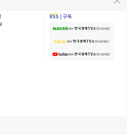
성
RSS
|
구독
널