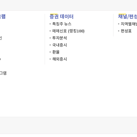
그램
증권 데이터
채널/편
특징주 뉴스
지역별채
매매신호 (랭킹100)
편성표
인
투자분석
국내증시
환율
O
해외증시
로그램