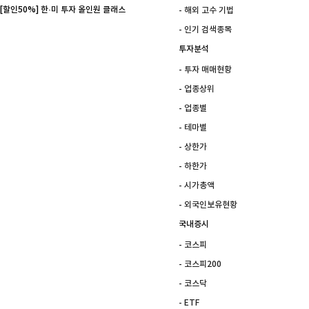
[할인50%] 한·미 투자 올인원 클래스
- 해외 고수 기법
- 인기 검색종목
투자분석
- 투자 매매현황
- 업종상위
- 업종별
- 테마별
- 상한가
- 하한가
- 시가총액
- 외국인보유현황
국내증시
- 코스피
- 코스피200
- 코스닥
- ETF