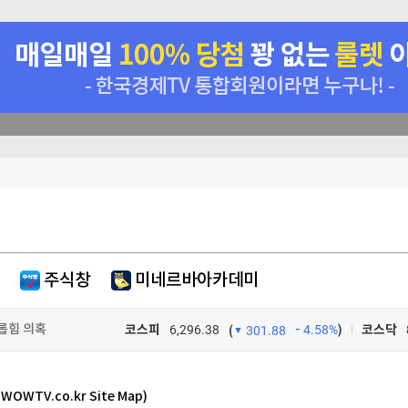
 안경 금지령'
 소극적"
주식창
미네르바아카데미
만명 하회
롭힘 의혹
코스피
6,296.38
4.58%
)
코스닥
(
301.88
TV프로그램
와우
- WOWTV.co.kr Site Map)