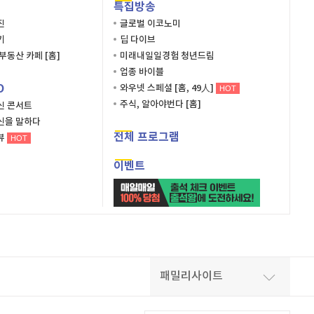
특집방송
진
글로벌 이코노미
기
딥 다이브
부동산 카페 [홈]
미래내일일경험 청년드림
업종 바이블
O
와우넷 스페셜 [홈, 49人]
HOT
주식, 알아야번다 [홈]
신 콘서트
신을 말하다
전체 프로그램
뷰
HOT
이벤트
패밀리사이트