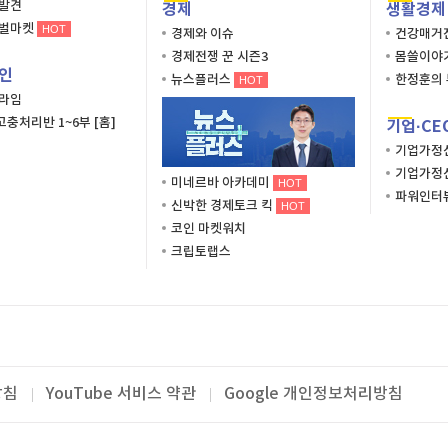
재발견
경제
생활경제
로벌마켓
HOT
경제와 이슈
건강매거
경제전쟁 꾼 시즌3
몸쓸이야
인
뉴스플러스
한정훈의 
HOT
프라임
충처리반 1~6부 [홈]
기업·CE
기업가정
기업가정
미네르바 아카데미
HOT
파워인터
신박한 경제토크 킥
HOT
코인 마켓워치
크립토랩스
방침
YouTube 서비스 약관
Google 개인정보처리방침