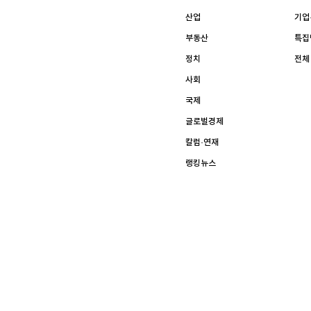
[할인50%] 한·미 투자 올인원 클래스
해외증시
산업
기업
부동산
특집
정치
전체
사회
국제
글로벌경제
칼럼·연재
랭킹뉴스