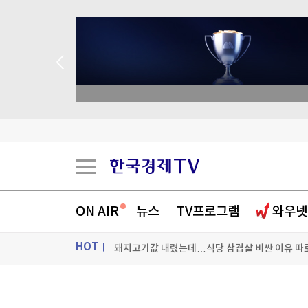
 애널리스트 업종 분석
삼전닉스 문턱 높였더니…코스닥 레버리지 '불기
ON AIR
뉴스
TV프로그램
와우넷
후진 차량 골라 '쿵'…44차례 사고로 2억원 챙긴
HOT
돼지고기값 내렸는데…식당 삼겹살 비싼 이유 따로
[포토+] 박정민, '멋짐 가득한 모습~'
ON AIR
뉴스
"나야, '흑백요리사' 시즌3"