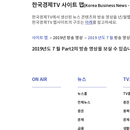
한국경제TV 사이트 맵
한국경제TV
뉴스홈
(Korea Business News 
[온에어] 건강매거진
머니팜 모닝라이브
증권
한국경제TV에서 생산된 뉴스 콘텐츠와 방송 영상을 년/월별
굿모닝 작전
금융
삼전닉스 문턱 높였더니…코스닥 레버리지 '불기
한국경제TV 웹사이트의 구조는
아래
를 참고하세요.
오늘장 뭐사지?
부동산
삼전닉스 문턱 높였더니…코스닥 레버리지 '불기
[오후5시] 뉴스플러스
사회
사이트 맵
2019년 방송 영상
2019 년도 7 월
방송 영상 
온로드 (ON ROAD) 인사이트
글로벌경제
2019년도 7 월 Part
2
의 방송 영상을 보실 수 있습
랭킹뉴스
ON AIR
뉴스
T
미네르바아카데미
증권 데이터
뉴스홈
TV
스페셜강의
특징주 뉴스
전체뉴스
증권
투자/재테크
매매신호 (랭킹100
부동산/세무
투자분석
증권
종목
산업
국내증시
경제
경제
[모집-3기-] 돈버는 트레이딩 투자 북클럽
환율
금융
생활