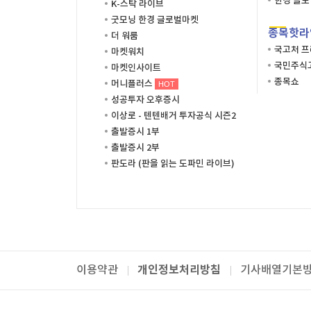
한경 글
K-스탁 라이브
굿모닝 한경 글로벌마켓
종목핫라
더 워룸
국고처 
마켓워치
국민주식고
마켓인사이트
종목쇼
머니플러스
HOT
성공투자 오후증시
이상로 - 텐텐배거 투자공식 시즌2
출발증시 1부
출발증시 2부
판도라 (판을 읽는 도파민 라이브)
개인정보처리방침
이용약관
기사배열기본
패밀리사이트