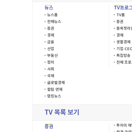
뉴스
TV프로
뉴스홈
TV홈
전체뉴스
증권
증권
종목핫라
경제
경제
금융
생활경제
산업
기업·CE
부동산
특집방송
정치
전체 프
사회
국제
글로벌경제
칼럼·연재
랭킹뉴스
TV 목록 보기
투자의 
증권