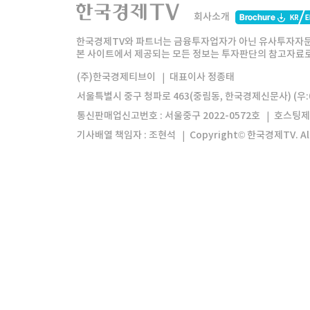
한국경제TV
와우넷
주식창
미네르
회사소개
한경미디어그룹
한국경제신문
한국경제
한국경제TV와 파트너는 금융투자업자가 아닌 유사투자자문
본 사이트에서 제공되는 모든 정보는 투자판단의 참고자료로 
모바일앱
한국경제TV앱
주식창앱
(주)한국경제티브이
대표이사 정종태
서울특별시 중구 청파로 463(중림동, 한국경제신문사) (우:0
통신판매업신고번호 : 서울중구 2022-0572호
호스팅제
기사배열 책임자 : 조현석
Copyright© 한국경제TV. All 