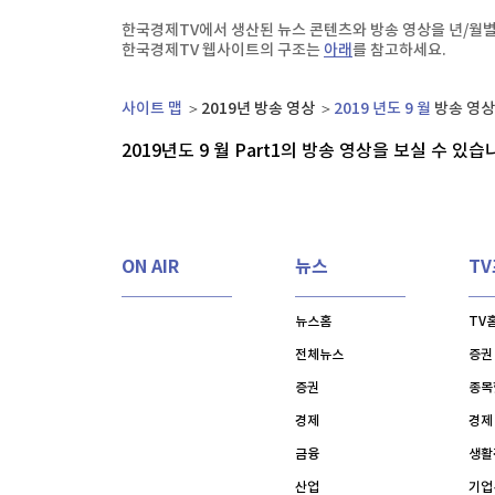
한국경제TV
뉴스홈
한국경제TV에서 생산된 뉴스 콘텐츠와 방송 영상을 년/월별
[온에어] 마켓워치
머니팜 모닝라이브
증권
한국경제TV 웹사이트의 구조는
아래
를 참고하세요.
굿모닝 작전
금융
키움증권, 트래블월렛과 업무협약…디지털 자산·
오늘장 뭐사지?
부동산
사이트 맵
2019년 방송 영상
2019 년도 9 월
방송 영상 
키움증권, 트래블월렛과 업무협약…디지털 자산·
[오후5시] 뉴스플러스
사회
2019년도 9 월 Part
1
의 방송 영상을 보실 수 있습
온로드 (ON ROAD) 인사이트
글로벌경제
랭킹뉴스
ON AIR
뉴스
T
미네르바아카데미
증권 데이터
뉴스홈
TV
전체뉴스
증권
스페셜강의
특징주 뉴스
증권
종목
투자/재테크
매매신호 (랭킹100
부동산/세무
투자분석
경제
경제
산업
국내증시
금융
생활
[모집-3기-] 돈버는 트레이딩 투자 북클럽
환율
산업
기업