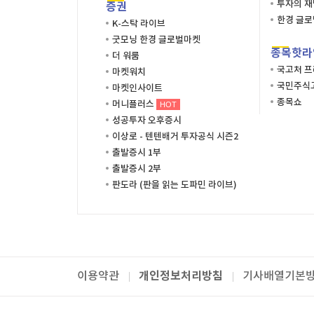
투자의 
증권
한경 글
K-스탁 라이브
굿모닝 한경 글로벌마켓
종목핫라
더 워룸
국고처 
마켓워치
국민주식고
마켓인사이트
종목쇼
머니플러스
HOT
성공투자 오후증시
이상로 - 텐텐배거 투자공식 시즌2
출발증시 1부
출발증시 2부
판도라 (판을 읽는 도파민 라이브)
개인정보처리방침
이용약관
기사배열기본
패밀리사이트