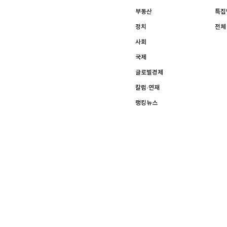
[할인50%] 한·미 투자 올인원 클래스
해외증시
부동산
특집
정치
전체
사회
국제
글로벌경제
칼럼·연재
랭킹뉴스