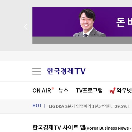
 꽝 없는 룰렛 이벤트
키움증권, 트래블월렛과 업무협약…디지털 자산·
휴젤 2분기 영업이익 560억원…1.1%↓(종합)
ON AIR
뉴스
TV프로그램
와우넷
용산구 "정부의 용산공원 주택공급 추진에 반대"
HOT
LIG D&A 2분기 영업이익 1천57억원…29.5%↑
[포토+] 박정민, '멋짐 가득한 모습~'
ON AIR
뉴스
한국경제TV 사이트 맵
(Korea Business News 
"나야, '흑백요리사' 시즌3"