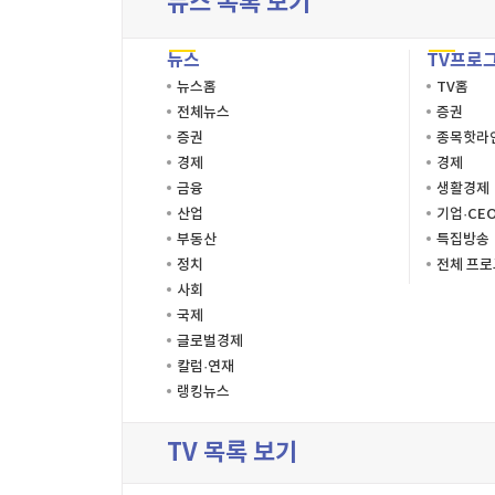
뉴스 목록 보기
뉴스
TV프로
뉴스홈
TV홈
전체뉴스
증권
증권
종목핫라
경제
경제
금융
생활경제
산업
기업·CE
부동산
특집방송
정치
전체 프
사회
국제
글로벌경제
칼럼·연재
랭킹뉴스
TV 목록 보기