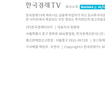
한국경제TV
와우넷
주식창
미네르
회사소개
한경미디어그룹
한국경제신문
한국경제
한국경제TV와 파트너는 금융투자업자가 아닌 유사투자자문
본 사이트에서 제공되는 모든 정보는 투자판단의 참고자료로 
모바일앱
한국경제TV앱
주식창앱
(주)한국경제티브이
대표이사 정종태
서울특별시 중구 청파로 463(중림동, 한국경제신문사) (우:0
통신판매업신고번호 : 서울중구 2022-0572호
호스팅제
기사배열 책임자 : 조현석
Copyright© 한국경제TV. All 