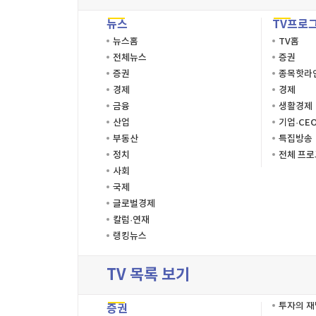
뉴스
TV프로
뉴스홈
TV홈
전체뉴스
증권
증권
종목핫라
경제
경제
금융
생활경제
산업
기업·CE
부동산
특집방송
정치
전체 프
사회
국제
글로벌경제
칼럼·연재
랭킹뉴스
TV 목록 보기
투자의 
증권