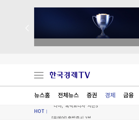
알테오젠, 2분기 영업익 342억원…기술수출에 
종목 무료 정밀 진단
“증시 흔들리고 혜택 줄자” 서학개미 리턴
달걀 만진 손 타고 퍼졌다…식중독 환자 1년 새 2
데브시스터즈 2분기 영업손실 160억원…적자 전
[포토+] 박정민, '멋짐 가득한 모습~'
뉴스홈
전체뉴스
증권
경제
금융
"나야, '흑백요리사' 시즌3"
HOT
[온에어] 출발증시 2부
알테오젠, 2분기 영업익 342억원…기술수출에 
ON AIR
뉴스
알테오젠, 2분기 영업익 342억원…기술수출에 