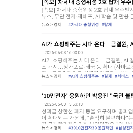
[속보] 차세대 중형위성 2호 탑재 우주
[할인50%] 한·미 투자 올인원 클래스
해외증시
[속보] 차세대 중형위성 2호 탑재 우주발사체
뉴스, 무단 전재-재배포, AI 학습 및 활용 
뉴스 > 경제
차세대 중형위성
탑재
AI가 쇼핑해주는 시대 온다…금결원, A
2026-05-03 16:00:00
AI가 쇼핑해주는 시대 온다…금결원, AI 
스 개시…싱가포르·태국 등 확대 (사마르
자 = 금융결제원은 실행형 인공지능(AI), 
뉴스 > 경제
AI가 쇼핑해주는
결제
서비스
물건을 구매·결제할 수 있는 AI 에이전트 전
'10만전자' 응원하던 박용진 "국민 불
2026-05-03 15:53:13
성과급 상한선 폐지 등을 요구하며 총파업
이 확대되는 가운데, "솔직히 불편하다"
진 규제합리화위원회 부위원장은 3일 삼성
뉴스 > 경제
3910만전자39 응원하던
삼성전
테이블에는 삼성전자가 엄청난 성과를 만드