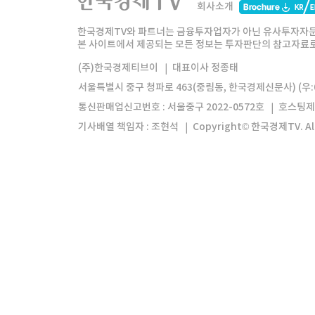
회사소개
한경미디어그룹
한국경제신문
한국경제
한국경제TV와 파트너는 금융투자업자가 아닌 유사투자자문
본 사이트에서 제공되는 모든 정보는 투자판단의 참고자료로 
모바일앱
한국경제TV앱
주식창앱
(주)한국경제티브이
대표이사 정종태
서울특별시 중구 청파로 463(중림동, 한국경제신문사) (우:0
통신판매업신고번호 : 서울중구 2022-0572호
호스팅제
기사배열 책임자 : 조현석
Copyright© 한국경제TV. All 