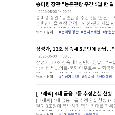
송미령 장관 "농촌관광 주간 5월 한 
2026-05-03 14:00:01
송미령 장관 "농촌관광 주간 5월 한 달로
촌휴양마을 현장 점검…안전·편의시설 만전
= 송미령 농림축산식품부 장관은 3일 충
뉴스 > 경제
송미령 장관
동서트레일
농촌관
산상담마을을 방문해 현장을 점검하고 관계
삼성가, 12조 상속세 5년만에 완납…
2026-05-03 14:00:00
삼성가, 12조 상속세 5년만에 완납…"노
속세 납세…의료·문화 아우르는 사회공헌 
지…K-컬처 위상 제고 기여 (서울=연합뉴스
뉴스 > 경제
삼성가 12조
상속세
선대회장
건희 선대회장의 유산에 대한 상속세 12조원
[그래픽] 4대 금융그룹 추정손실 현황
[그래픽] 4대 금융그룹 추정손실 현황 (
권이 3조원에 육박하며 역대 최대를 기록했
르면 1분기 말 '추정손실'은 2조9천963억원에 달
뉴스 > 경제
4대 금융그룹
금융그룹