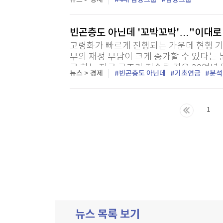
빈곤층도 아닌데 '꼬박꼬박'…"이대로
고령화가 빠르게 진행되는 가운데 현행 기
부의 재정 부담이 크게 증가할 수 있다는 
로 하는 지급 구조가 지속될 경우 20여년 
뉴스 > 경제
빈곤층도 아닌데
기초연금
분석
로 확대될 수 있다는 전망이다. 3일 한국
1
마지막목록
뉴스 목록 보기