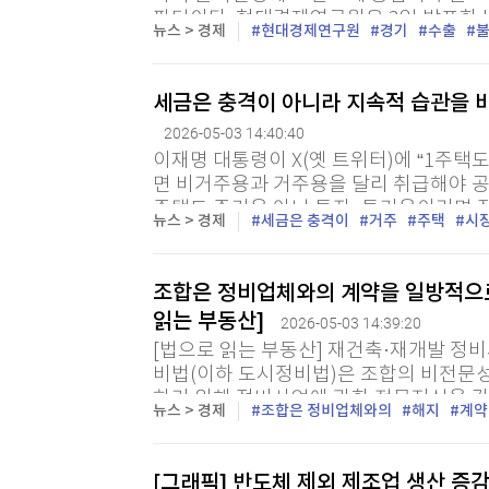
판단이다. 현대경제연구원은 3일 발표한 '2
뉴스 > 경제
현대경제연구원
경기
수출
세금은 충격이 아니라 지속적 습관을 
2026-05-03 14:40:40
이재명 대통령이 X(옛 트위터)에 “1주택
면 비거주용과 거주용을 달리 취급해야 
주택도 주거용 아닌 투자, 투기용이라면 
뉴스 > 경제
세금은 충격이
거주
주택
시
니다. 장기보유특별공제 제도가 매물을 막고
조합은 정비업체와의 계약을 일방적으로
읽는 부동산]
2026-05-03 14:39:20
[법으로 읽는 부동산] 재건축·재개발 정
비법(이하 도시정비법)은 조합의 비전문
하기 위해 정비사업에 관한 전문지식을 갖
뉴스 > 경제
조합은 정비업체와의
해지
계약
업전문관리업제도를 도입했다. 이는 실제 
[그래픽] 반도체 제외 제조업 생산 증