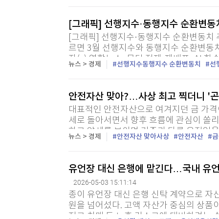
[그래픽] 선행지수·동행지수 순환변동
[그래픽] 선행지수·동행지수 순환변동치 추
르면 3월 선행지수와 동행지수 순환변동치 간 격
자(c) 연합뉴스, 무단 전재-재배포, AI 학
뉴스 > 경제
선행지수동행지수 순환변동치
선
안전자산 맞아?…사상 최고 찍더니 '
대표적인 안전자산으로 여겨지던 금 가격이
세로 돌아서면서 향후 흐름에 관심이 쏠리
하고 약세를 보이며 기존과 다른 움직임을
뉴스 > 경제
안전자산 맞아사상
안전자산
금
면 지난달 30일 KRX 금시장에서 국내 금 시
유언장 대신 은행에 맡긴다…국내 유언
2026-05-03 15:11:14
종이 유언장 대신 은행 신탁 계약으로 자
원을 넘어섰다. 고액 자산가 중심의 상품
지고 치매 등 노후 리스크에 대비하려는 