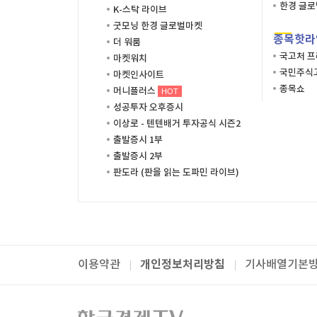
한경 글
K-스탁 라이브
굿모닝 한경 글로벌마켓
종목핫라
더 워룸
국고처 
마켓워치
국민주식고
마켓인사이트
종목쇼
머니플러스
HOT
성공투자 오후증시
이상로 - 텐텐배거 투자공식 시즌2
출발증시 1부
출발증시 2부
판도라 (판을 읽는 도파민 라이브)
개인정보처리방침
이용약관
기사배열기본
패밀리사이트
한국경제TV
와우넷
주식창
미네르