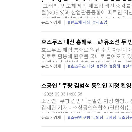
[그래픽] 반도체 제외 제조업 생산 증감률
털(KOSIS)과 산업활동동향에 따르면 지난
반도체를 제외하면 제조업 생산 증가율은 0.2%에 
뉴스 > 경제
반도체 제외
제조업
호즈무즈 대신 홍해로…韓유조선 두 
호르무즈 해협 봉쇄로 원유 수송 차질이 
경로로 활용해 원유를 국내로 들여오고 있다
번째 우리 선박이 홍해를 안전하게 통과해
뉴스 > 경제
호즈무즈 대신
원유
홍해
선
서 해수부는 지난달 17일 우리 선박이 사
소공연 "쿠팡 김범석 동일인 지정 환
2026-05-03 14:00:56
소공연 "쿠팡 김범석 동일인 지정 환영…
김세린 기자 = 소상공인연합회(연합회)는
을 동일인(총수)으로 지정한 데 대해 환영
뉴스 > 경제
소공연 쿠팡
의장
지정
소상
고 "이번 결정은 실질적인 지배력과 법적 