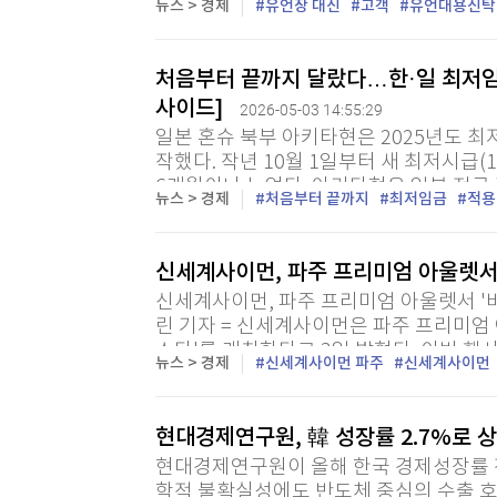
뉴스 > 경제
유언장 대신
고객
유언대용신탁
산 속도가 빨라지고 있다. 3일 금융권에 따르
처음부터 끝까지 달랐다…한·일 최저임
사이드]
2026-05-03 14:55:29
일본 혼슈 북부 아키타현은 2025년도 최저
작했다. 작년 10월 1일부터 새 최저시급(
6개월이나 늦었다. 아키타현은 일본 전국 
뉴스 > 경제
처음부터 끝까지
최저임금
적용
많은 80엔을 올린 만큼 인건비 부담이 커진
신세계사이먼, 파주 프리미엄 아울렛서 
신세계사이먼, 파주 프리미엄 아울렛서 '비
린 기자 = 신세계사이먼은 파주 프리미엄
스타'를 개최한다고 3일 밝혔다. 이번 행
뉴스 > 경제
신세계사이먼 파주
신세계사이먼
지 매주 금·토·일요일과 공휴일에 진행된다.
현대경제연구원, 韓 성장률 2.7%로
현대경제연구원이 올해 한국 경제성장률 전
학적 불확실성에도 반도체 중심의 수출 