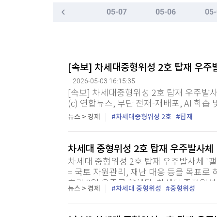
한국경제TV
뉴스홈
05-07
05-06
05-
머니팜 모닝라이브
증권
굿모닝 작전
금융
오늘장 뭐사지?
부동산
[오후5시] 뉴스플러스
사회
[속보] 차세대중형위성 2호 탑재 우주발
온로드 (ON ROAD) 인사이트
글로벌경제
2026-05-03 16:15:35
랭킹뉴스
[속보] 차세대중형위성 2호 탑재 우주발사체
(c) 연합뉴스, 무단 전재-재배포, AI 학습
뉴스 > 경제
차세대중형위성 2호
탑재
미네르바아카데미
증권 데이터
차세대 중형위성 2호 탑재 우주발사체 
스페셜강의
특징주 뉴스
차세대 중형위성 2호 탑재 우주발사체 '팰
투자/재테크
= 국토 자원관리, 재난 대응 등을 목표로
매매신호 (랭킹100
호가 3일 우주로 향했다. 차세대 중형위성
부동산/세무
투자분석
뉴스 > 경제
차세대 중형위성
중형위성
시(현지시각 3일 오전 0시) 미국 캘리포니
산업
국내증시
[모집-3기-] 돈버는 트레이딩 투자 북클럽
환율