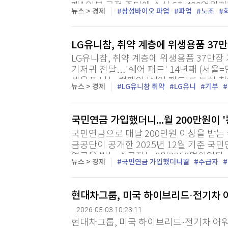
패" 일부 공정 중단에 손실 6천400억원까
뉴스 > 경제
삼성바이오 파업
파업
노조
삼성바이오로직스[207940] 전면 파업이 사
LG유니참, 취약 계층에 위생용품 37
LG유니참, 취약 계층에 위생용품 37만
기저귀 전달…'쉐어 패드' 14년째 (서울=
생용품 나눔 캠페인 '쉐어 패드'를 통해 
뉴스 > 경제
LG유니참 취약
LG유니
기부
대와 기저귀 37만장을 기부했다고 3일 밝혔
국민연금 가입했더니...월 200만원이 '
국민연금으로 매달 200만원 이상을 받는 
금공단이 공개한 2025년 12월 기준 국
연금을 받는 수급자는 9만3350명이었다. 
뉴스 > 경제
국민연금 가입했더니월
수급자
83.8% 증가한 수준이다. 불과 1년 사이
를...
현대차그룹, 미국 하이브리드·전기차 
2026-05-03 10:23:11
현대차그룹, 미국 하이브리드·전기차 어워