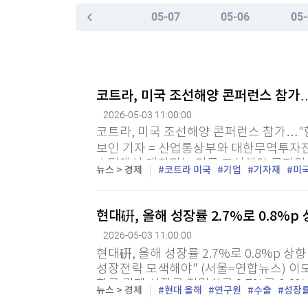
한국경제TV
뉴스홈
05-07
05-06
05-
"나야, '흑백요리사' 시즌3"
머니팜 모닝라이브
증권
굿모닝 작전
금융
[온에어] 더 워룸
오늘장 뭐사지?
부동산
"일본도 아닌데…" 아이 이름 '나루토·루피'로 짓
[오후5시] 뉴스플러스
사회
코트라, 미국 조선해양 콘퍼런스 참가…
온로드 (ON ROAD) 인사이트
글로벌경제
"일본도 아닌데…" 아이 이름 '나루토·루피'로 짓
2026-05-03 11:00:00
랭킹뉴스
코트라, 미국 조선해양 콘퍼런스 참가…"한
보인 기자 = 산업통상부와 대한무역투자진
스턴에서 개최되는 미국 조선해양 콘퍼런스
뉴스 > 경제
코트라 미국
기업
기자재
미
전시회 참가는 급물살을 타고 있는 한미 조
미네르바아카데미
증권 데이터
현대硏, 올해 성장률 2.7%로 0.8%
스페셜강의
특징주 뉴스
2026-05-03 11:00:00
투자/재테크
매매신호 (랭킹100
현대硏, 올해 성장률 2.7%로 0.8%p 
부동산/세무
투자분석
성장전략 모색해야" (서울=연합뉴스) 이
산업
국내증시
한국 경제 성장률 전망치를 2.7%로 0.8
뉴스 > 경제
현대 올해
연구원
수출
성장
[모집-3기-] 돈버는 트레이딩 투자 북클럽
환율
란 전쟁 이후의 경제 전략을 생각하며' 보고