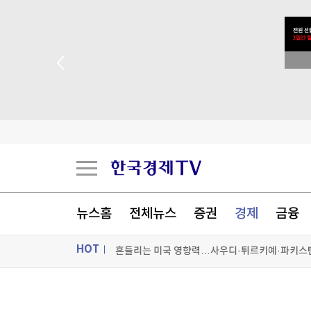
 꽝 없는 룰렛 이벤트
"일본도 아닌데…" 아이 이름 '나루토·루피'로 짓
뉴스홈
전체뉴스
증권
경제
금융
흔들리는 미국 영향력…사우디·튀르키예·파키스
HOT
이 더위에 정전…'갇히고 대피하고' 곳곳 불편
포스코홀딩스, 포스코인터·DX 지분 50%로 축소…
ON AIR
뉴스
[포토+] 박정민, '멋짐 가득한 모습~'