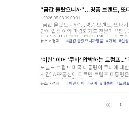
"금값 올랐으니까"…명품 브랜드, 또다
2026-05-03 09:00:01
"금값 올랐으니까"…명품 브랜드, 또다시 '
만에 입장 예약 마감되기도 전문가 "'찐부자
뉴스) 이상서 기자 = 티파니앤코나 까르띠
뉴스 > 경제
금값 올랐으니까명품
가격
인상
이 이달 들어 관련 제품 가격을 올릴 조짐을.
'이란' 이어 '쿠바' 압박하는 트럼프..
도널드 트럼프 미국 대통령이 쿠바에 대한
시간) AFP통신에 따르면 트럼프 대통령은
에서 "우리 군대는 쿠바를 거의 즉시 점령
뉴스 > 경제
이란 이어
쿠바
대통령
트럼
령은 현재 중동에 투입된 미 항공모함 에이
1
마지막목록