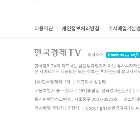
개인정보처리방침
이용약관
기사배열기본
패밀리사이트
한국경제TV
와우넷
주식창
미네르
회사소개
한경미디어그룹
한국경제신문
한국경제
한국경제TV와 파트너는 금융투자업자가 아닌 유사투자자문
본 사이트에서 제공되는 모든 정보는 투자판단의 참고자료로 
모바일앱
한국경제TV앱
주식창앱
(주)한국경제티브이
대표이사 정종태
서울특별시 중구 청파로 463(중림동, 한국경제신문사) (우:0
통신판매업신고번호 : 서울중구 2022-0572호
호스팅제
기사배열 책임자 : 조현석
Copyright© 한국경제TV. All 