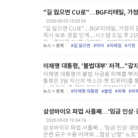
[할인50%] 한·미 투자 올인원 클래스
해외증시
"길 잃으면 CU로"…BGF리테일, 가
2026-05-03 10:53:54
"길 잃으면 CU로"…BGF리테일, 가정의 
즉시 보호·경찰 인계…시스템 도입 후 21
자 = 편의점 CU를 운영하는 BGF리테일[2
뉴스 > 경제
길 잃으면
아이
리테일
가정
동의 날을 맞아 아동 안전 인식 제고를 위한 '
이재명 대통령, '불법대부' 저격..."갚
이재명 대통령이 불법 사금융 피해를 뿌리
통령은 3일 자신의 엑스(X·옛 트위터)를
는 무효다. 즉 갚지 않아도 무방하다"라고
뉴스 > 경제
이재명 대통령
불법
피해
피
응 방침을 재확인한 것이다. 이번 언급은 최
삼성바이오 파업 사흘째…'임금 인상·경
2026-05-03 10:34:19
삼성바이오 파업 사흘째…'임금 인상·경영권
관련 요구 수용 어려워…협상 난항" 노조