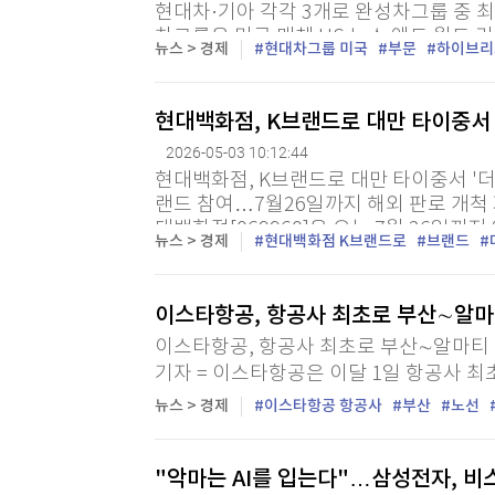
현대차·기아 각각 3개로 완성차그룹 중 최
차그룹은 미국 매체 US 뉴스 앤드 월드 
뉴스 > 경제
현대차그룹 미국
부문
하이브리
·전기차 어워즈'에서 총 19개 중 7개 부문을
현대백화점, K브랜드로 대만 타이중서 
2026-05-03 10:12:44
현대백화점, K브랜드로 대만 타이중서 '더현
랜드 참여…7월26일까지 해외 판로 개척 
대백화점[069960]은 오는 7월 26일까
뉴스 > 경제
현대백화점 K브랜드로
브랜드
화점 중강점에서 '더현대 글로벌' 팝업스토
이스타항공, 항공사 최초로 부산∼알마
이스타항공, 항공사 최초로 부산∼알마티 
기자 = 이스타항공은 이달 1일 항공사 
탄) 노선에 신규 취항했다고 3일 밝혔다.
뉴스 > 경제
이스타항공 항공사
부산
노선
이은 이스타항공의 두 번째 중앙아시아 노선
"악마는 AI를 입는다"…삼성전자, 비스