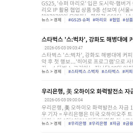
GS25, '슈퍼 마리오' 입은 도시락·햄버
리오 IP 활용 협업 상품 9종 선보여 (서
[007070]이 운영하는 편의점 GS25는 
뉴스 > 경제
GS25 슈퍼
마리오
협업
상품
용한 협업 상품을 순차적으로 출시한다고 3일
스타벅스 '스:벅차', 강화도 해병대에 
2026-05-03 09:03:47
스타벅스 '스:벅차', 강화도 해병대에 커피
약 후 첫 행보…'히어로 프로그램'으로 사
자 = 스타벅스 코리아는 지난달 29일 인
뉴스 > 경제
스타벅스 스벅차
스타벅스
커피
련 중인 장병들에게 아이스 커피 1천잔과 간
우리은행, 美 오하이오 화력발전소 자
2026-05-03 09:00:04
우리은행, 美 오하이오 화력발전소 자금 
우 기자 = 우리은행은 미국 오하이오주 
발전소의 8억2천500만달러(한화 약 1조
뉴스 > 경제
우리은행
우리은행
자금
금
완료했다고 3일 밝혔다. 해당 발전소는 한국