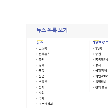
뉴스 목록 보기
뉴스
TV프로
뉴스홈
TV홈
전체뉴스
증권
증권
종목핫라
경제
경제
금융
생활경제
산업
기업·CE
부동산
특집방송
정치
전체 프
사회
국제
글로벌경제