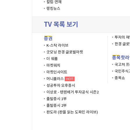
칼럼·연재
랭킹뉴스
TV 목록 보기
투자의 
증권
한경 글
K-스탁 라이브
굿모닝 한경 글로벌마켓
종목핫라
더 워룸
국고처 
마켓워치
국민주식고
마켓인사이트
종목쇼
머니플러스
HOT
성공투자 오후증시
이상로 - 텐텐배거 투자공식 시즌2
출발증시 1부
출발증시 2부
판도라 (판을 읽는 도파민 라이브)