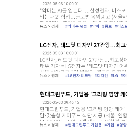
2026-05-03 10:00:01
"악마는 AI를 입는다"…삼성전자, 비스포
입는다 2' 협업…글로벌 옥외광고 (서울=
화 '악마는 프라다를 입는다 2'를 활용해
뉴스 > 경제
악마는 AI를
악마
콤보
비스
(AI) 콤보' 글로벌 광고 캠페인을 한국·영국
LG전자, 레드닷 디자인 27관왕…최고상
2026-05-03 10:00:01
LG전자, 레드닷 디자인 27관왕…최고상에 
태우 기자 = LG전자는 '레드닷 디자인 어
상을 받았다고 3일 밝혔다. 레드닷 디자인
뉴스 > 경제
LG전자 레드닷
디자인
LG
어
트팔렌 디자인센터 주관으로 시작된 세계적
현대그린푸드, 기업용 '그리팅 영양 케
2026-05-03 09:46:45
현대그린푸드, 기업용 '그리팅 영양 케어'
담·맞춤형 케어푸드 식단 제공 (서울=연
[453340]는 기업 고객 대상 EHS(환경
뉴스 > 경제
현대그린푸드 기업용
기업
영양