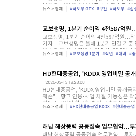
올해 전 구간 연결을 목표로 종합 시험 운
뉴스 > 경제
국토부 GTX
구간
국토부
삼
오류가 확인돼 긴급 현장점검 등 조치에 착수
교보생명, 1분기 순이익 4천587억원…
교보생명, 1분기 순이익 4천587억원…작년
기자 = 교보생명은 올해 1분기 연결 기준
유주 지분)으로 작년 동기 대비 60.7% 
뉴스 > 경제
교보생명 1분기
작년
대비
증
이익은 3천301억원으로, 작년 동기 대비 4
HD현대중공업, 'KDDX 영업비밀 공
2026-05-15 18:28:00
HD현대중공업, 'KDDX 영업비밀 공개금
훼손"…항고 인용·사업 차질 가능성은 작을
현대중공업이 한국형 차기 구축함(KDDX
뉴스 > 경제
HD현대중공업 KDDX
현대중공업
에 공개하지 말라며 낸 가처분 신청이 기각
해남 해상풍력 공동접속 업무협약…투자
해남 해상풍력 공동접속 업무협약…투자비 3