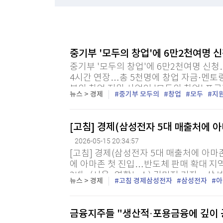
한국경제TV
뉴스홈
"나야, '흑백요리사' 시즌3"
머니팜 모닝라이브
증권
굿모닝 작전
금융
[온에어]
오늘장 뭐사지?
부동산
중기부 '모두의 창업'에 6만2천여명 
美 7월 고용 예상밖 2만3천명 감소…실업률은 4.
[오후5시] 뉴스플러스
사회
중기부 '모두의 창업'에 6만2천여명 신청
온로드 (ON ROAD) 인사이트
글로벌경제
美 7월 고용 예상밖 2만3천명 감소…실업률은 4.
4시간 연장…총 5천명에 창업 자금·멘토링
랭킹뉴스
부의 창업 지원 사업인 '모두의 창업' 프
뉴스 > 경제
중기부 모두의
창업
모두
지
것으로 집계됐다. 15일 중소벤처기업부에 
[고침] 경제(삼성전자 5대 매출처에 
미네르바아카데미
증권 데이터
2026-05-15 20:34:57
[고침] 경제(삼성전자 5대 매출처에 아마
스페셜강의
에 아마존 첫 진입…반도체 판매 확대 지역
특징주 뉴스
3배↑ (서울=연합뉴스) 김민지 기자 = 
투자/재테크
매매신호 (랭킹100
뉴스 > 경제
고침 경제삼성전자
삼성전자
아
음으로 이름을 올렸다. 삼성전자가 15일 공
부동산/세무
투자분석
산업
국내증시
금융지주들 "생산적·포용금융에 깊이
[모집-3기-] 돈버는 트레이딩 투자 북클럽
환율