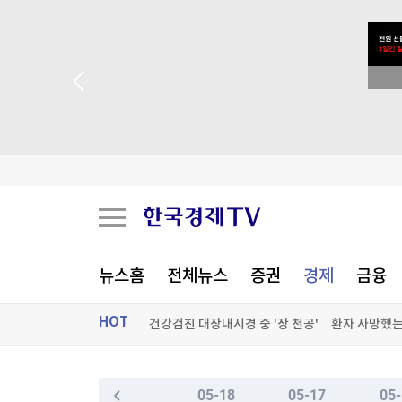
美 7월 고용 예상밖 2만3천명 감소…실업률은 4.
뉴스홈
전체뉴스
증권
경제
금융
건강검진 대장내시경 중 '장 천공'…환자 사망했는
HOT
흔들리는 미국 영향력…사우디·튀르키예·파키스탄
이례적인 폭염, 식품 가격도 올렸다…"3년 반 만에
ON AIR
뉴스
05-18
05-17
05-
[포토+] 박정민, '멋짐 가득한 모습~'