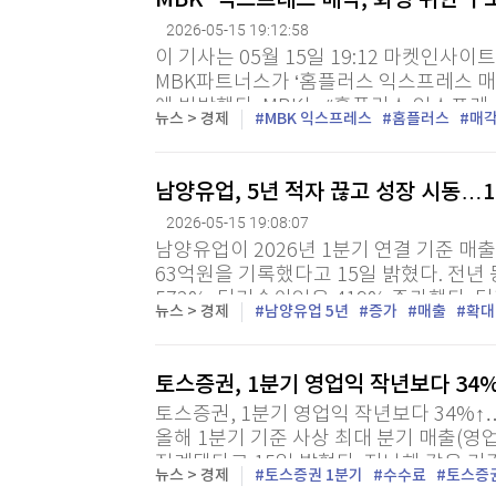
MBK “익스프레스 매각, 회생 위한 
2026-05-15 19:12:58
이 기사는 05월 15일 19:12 마켓인사
MBK파트너스가 ‘홈플러스 익스프레스 매
에 반박했다. MBK는 “홈플러스 익스프레
뉴스 > 경제
MBK 익스프레스
홈플러스
매
환으로 추진된 것”이라고 강조했다. MBK는
남양유업, 5년 적자 끊고 성장 시동…1
2026-05-15 19:08:07
남양유업이 2026년 1분기 연결 기준 매출
63억원을 기록했다고 15일 밝혔다. 전년 
572%, 당기순이익은 419% 증가했다.
뉴스 > 경제
남양유업 5년
증가
매출
확대
횡령·배임 관련 피해변제공탁금 82억70
향이...
토스증권, 1분기 영업익 작년보다 34
토스증권, 1분기 영업익 작년보다 34%↑
올해 1분기 기준 사상 최대 분기 매출(영
집계됐다고 15일 밝혔다. 지난해 같은 기간
뉴스 > 경제
토스증권 1분기
수수료
토스증