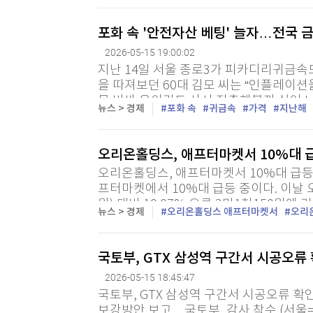
포화 속 '안전자산 베팅' 늘자…전국 금
2026-05-15 19:00:02
지난 14일 서울 종로3가 피카디리귀금속
을 따져보던 60대 김모 씨는 “인플레이션
무 비싸 은이라도 사서 저축해볼까 싶어 
뉴스 > 경제
포화 속
귀금속
가격
지난해
즈 ‘한국금거래소’의 종로 본점을 찾은 한 고
오리온홀딩스, 애프터마켓서 10%대 
오리온홀딩스, 애프터마켓서 10%대 급등 
프터마켓에서 10%대 급등 중이다. 이날 
원) 대비 10.07% 오른 3만1천150원에 
뉴스 > 경제
오리온홀딩스 애프터마켓서
오리
습...
국토부, GTX 삼성역 구간서 시공오류
2026-05-15 18:45:47
국토부, GTX 삼성역 구간서 시공오류 확
보강방안 보고…국토부, 감사 착수 (서울