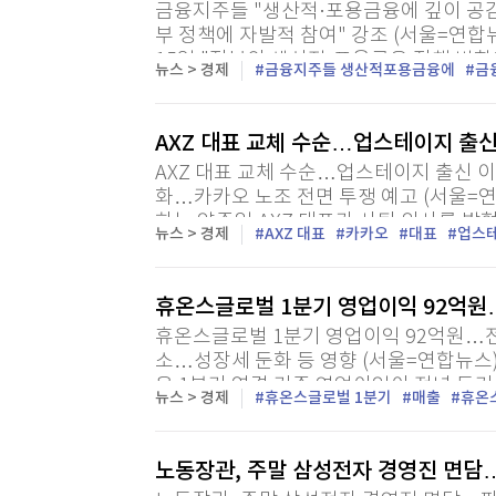
금융지주들 "생산적·포용금융에 깊이 공감"
[할인50%] 한·미 투자 올인원 클래스
해외증시
부 정책에 자발적 참여" 강조 (서울=연합
15일 "정부의 생산적·포용금융 정책 방향
뉴스 > 경제
금융지주들 생산적포용금융에
금
방향 중 하나로 추진하고 있다"고 강조했다.
AXZ 대표 교체 수순…업스테이지 출신
AXZ 대표 교체 수순…업스테이지 출신 이
화…카카오 노조 전면 투쟁 예고 (서울=연
하는 양주일 AXZ 대표가 사퇴 의사를 밝혔
뉴스 > 경제
AXZ 대표
카카오
대표
업스
르면 양 대표는 전날 AXZ 직원을 대상으로
휴온스글로벌 1분기 영업이익 92억원
휴온스글로벌 1분기 영업이익 92억원…전년
소…성장세 둔화 등 영향 (서울=연합뉴스) 
은 1분기 연결 기준 영업이익이 전년 동기 
뉴스 > 경제
휴온스글로벌 1분기
매출
휴온
다고 15일 밝혔다. 매출은 작년 같은 기간
다....
노동장관, 주말 삼성전자 경영진 면담