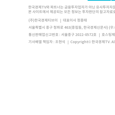
한경미디어그룹
한국경제신문
한국경제
한국경제TV와 파트너는 금융투자업자가 아닌 유사투자자문
본 사이트에서 제공되는 모든 정보는 투자판단의 참고자료로 
모바일앱
한국경제TV앱
주식창앱
(주)한국경제티브이
대표이사 정종태
서울특별시 중구 청파로 463(중림동, 한국경제신문사) (우:0
통신판매업신고번호 : 서울중구 2022-0572호
호스팅제
기사배열 책임자 : 조현석
Copyright© 한국경제TV. All 