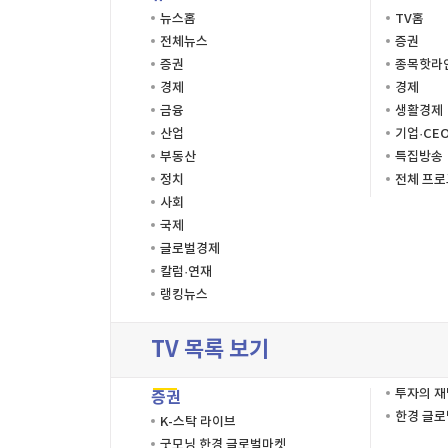
뉴스홈
TV홈
전체뉴스
증권
증권
종목핫라
경제
경제
금융
생활경제
산업
기업·CE
부동산
특집방송
정치
전체 프
사회
국제
글로벌경제
칼럼·연재
랭킹뉴스
TV 목록 보기
투자의 
증권
한경 글
K-스탁 라이브
굿모닝 한경 글로벌마켓