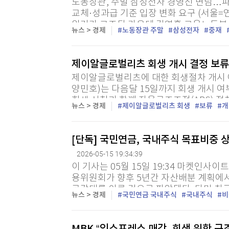
노동장관, 주말 삼성전자 경영진 면담…파
교체·성과급 기준 입장 변화 요구 (서울=
위기가 고조된 가운데 김영훈 고용노동부
뉴스 > 경제
노동장관 주말
삼성전자
중재
과 만나 적극 중재에 나선다. 15일 정부와 
제이알글로벌리츠 회생 개시 결정 보
제이알글로벌리츠에 대한 회생절차 개시 
양민호)는 다음달 15일까지 회생 개시 
회생 신청과 함께 자율구조조정(ARS) 절차
뉴스 > 경제
제이알글로벌리츠 회생
보류
개
[단독] 국민연금, 국내주식 목표비중 상
2026-05-15 19:34:39
이 기사는 05월 15일 19:34 마켓인사
용위원회가 향후 5년간 자산배분 계획에
공감대를 이룬 것으로 파악됐다. 다만 최
뉴스 > 경제
국민연금 국내주식
국내주식
비
에 급등한 만큼 목표 비중과 허용 범위를 