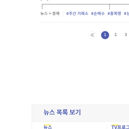
┌─────────────────┬─────
├────┬──────┬─────┼─────┬
뉴스 > 경제
주간 거래소
순매수
종목명
1
2
3
다음목록
마지막목록
뉴스 목록 보기
뉴스
TV프로