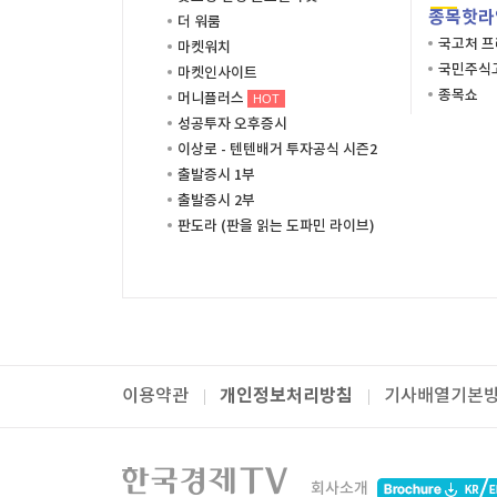
종목핫라
더 워룸
국고처 
마켓워치
국민주식고
마켓인사이트
종목쇼
머니플러스
HOT
성공투자 오후증시
이상로 - 텐텐배거 투자공식 시즌2
출발증시 1부
출발증시 2부
판도라 (판을 읽는 도파민 라이브)
개인정보처리방침
이용약관
기사배열기본
패밀리사이트
한국경제TV
와우넷
주식창
미네르
회사소개