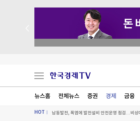
academy.co.kr
"日, 인도에 F-2 전투기 첫 파견·공동훈련 조율…
뉴스홈
전체뉴스
증권
경제
금융
남동발전, 폭염에 발전설비 안전운영 점검…비상
HOT
국제무역선, 부두 게이트까지 마약 검사…요트는 
LG전자, 내달 IFA 2026서 차세대 AI 홈 비전 공개
ON AIR
뉴스
[포토+] 박정민, '멋짐 가득한 모습~'