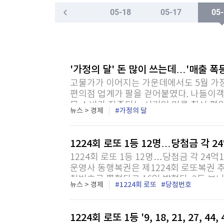
한국경제TV
뉴스홈
05-18
05-17
05-
"나야, '흑백요리사' 시즌3"
머니팜 모닝라이브
증권
굿모닝 작전
금융
[온에어] 마켓인사이트
오늘장 뭐사지?
부동산
"日, 인도에 F-2 전투기 첫 파견·공동훈련 조율…
[오후5시] 뉴스플러스
사회
'가정의 달' 돈 많이 쓰는데…'매출 폭
온로드 (ON ROAD) 인사이트
글로벌경제
"日, 인도에 F-2 전투기 첫 파견·공동훈련 조율…
고물가가 이어지는 가운데에서도 5월 가
랭킹뉴스
편의점 업계가 팔을 걷어붙였다. 나들이객
목 소비가 집중되는 시기인 만큼 취식 편
뉴스 > 경제
가정의 달
내세우고 있다. 16일 업계에 따르면 소비자
미네르바아카데미
증권 데이터
1224회 로또 1등 12명…당첨금 각 
1224회 로또 1등 12명…당첨금 각 24
스페셜강의
특징주 뉴스
운영사 동행복권은 제1224회 로또복권 추첨에서 '
투자/재테크
매매신호 (랭킹100
첨번호로 뽑혔다고 16일 밝혔다. 2등 보너
뉴스 > 경제
1224회 로또
당첨번호
두 맞힌 1등 당첨자는 12명으로 24억1천4
부동산/세무
투자분석
산업
국내증시
1224회 로또 1등 '9, 18, 21, 27, 44, 
[모집-3기-] 돈버는 트레이딩 투자 북클럽
환율