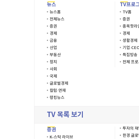
뉴스
TV프로
뉴스홈
TV홈
전체뉴스
증권
증권
종목핫라
경제
경제
금융
생활경제
산업
기업·CE
부동산
특집방송
정치
전체 프
사회
국제
글로벌경제
칼럼·연재
랭킹뉴스
TV 목록 보기
투자의 
증권
한경 글
K-스탁 라이브