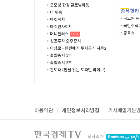
굿모닝 한경 글로벌마켓
종목핫라
더 워룸
국고처 
마켓워치
국민주식고
마켓인사이트
종목쇼
머니플러스
HOT
성공투자 오후증시
이상로 - 텐텐배거 투자공식 시즌2
출발증시 1부
출발증시 2부
판도라 (판을 읽는 도파민 라이브)
개인정보처리방침
이용약관
기사배열기본
패밀리사이트
한국경제TV
와우넷
주식창
미네르
회사소개