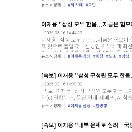
항공센터(SGBAC)를 통해 입국하면서 "
뉴스 > 경제
세 차례
국민
드린 점 전 세계 고객분들께 진심으로 사과
이재용 "삼성 모두 한몸…지금은 힘모
2026-05-16 14:44:29
이재용 "삼성 모두 한몸…지금은 힘모아 
제 탓으로 돌릴 것…삼성인 자부하게 최선 
쳐…국민·전세계 고객께 사과" (서울=연합
뉴스 > 경제
이재용 삼성
회장
노조
삼성
전자 회장은 16일 "지금은 지혜롭게 힘을 
[속보] 이재용 "삼성 구성원 모두 한
2026-05-16 14:30:02
[속보] 이재용 "삼성 구성원 모두 한몸…
자(c) 연합뉴스, 무단 전재-재배포, AI 학
뉴스 > 경제
이재용 삼성
한방향
[속보] 이재용 "내부 문제로 심려…국