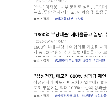
2026-05-16 14:28:47
[속보] 이재용 "내부 문제로 심려…국민께 
뉴스, 무단 전재-재배포, AI 학습 및 활용 
뉴스 > 경제
이재용 내부
사죄
'1800억 부당대출' 새마을금고 일당, 
2026-05-16 14:04:11
1800억원대 부당대출 혐의로 기소된 새
사 중 200억원의 추가 불법 대출을 추가
남부경찰청에 따르면 반부패경제범죄수사대
뉴스 > 경제
1800억 부당대출
경찰
임직원
씨 등 임직원 3명과 부동산 개발업자 B씨를
"삼성전자, 메모리 600% 성과급 제안
삼성전자가 메모리반도체 사업부에 600%
도체 부문에는 최대 100% 수준의 성과급
통신이 입수한 임금 협상 회의록에 따르면
뉴스 > 경제
삼성전자 메모리
사업부
성과급
(DS) 부문 메모리 사업부 직원들에게 연봉