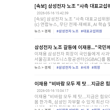
[속보] 삼성전자 노조 "사측 대표교섭
2026-05-16 15:42:39
[속보] 삼성전자 노조 "사측 대표교섭위원
(c) 연합뉴스, 무단 전재-재배포, AI 학습
뉴스 > 경제
삼성전자 노조
대표교섭위원
삼성전자 노조 갈등에 이재용..."국민
이재용 삼성전자 회장이 국민들에게 사과했
서울김포비즈니스항공센터(SGBAC)를 통
불안과 심려를 끼쳐드린 점 전 세계 고객
뉴스 > 경제
삼성전자 노조
사과
회장
이어 "항상 저희 삼성을 응원해 주시고 사랑
이재용 "비바람 모두 제 탓…지금은 힘
2026-05-16 15:04:17
이재용 "비바람 모두 제 탓…지금은 힘모아
몸 한가족, 삼성인 자부할 수 있게 최선 
사과"…회장 취임후 첫 대국민사과 (서울