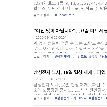
[할인50%] 한·미 투자 올인원 클래스
해외증시
1224회 로또 1등 '9, 18, 21, 27, 44, 
합뉴스, 무단 전재-재배포, AI 학습 및 활
뉴스 > 경제
1224회 로또
"예전 맛이 아닙니다"…요즘 마트서 불
2026-05-16 20:00:01
씨 없이 껍질째 먹을 수 있는 고당도 수
로 떠오르고 있다. 과거 수입포도 시장을
와 어텀 크리스피 등 신품종 수요가 빠르
뉴스 > 경제
예전 맛이
수입포도
품종
당
흑포도, 청포도, 적포도로 나뉜다. 흑포도
삼성전자 노사, 18일 협상 재개…파업 '
2026-05-16 19:25:03
삼성전자 노사, 18일 협상 재개…파업 'D-
소에 노동장관 중재도…노사 사전면담서 
15% 성과급·'연봉 50%' 상한 폐지 명
뉴스 > 경제
삼성전자 노사
노사
삼성전자
기자 = 삼성전자 노사가 오는 21일로 예정된