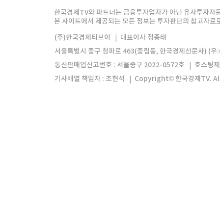
한경미디어그룹
한국경제신문
한국경제
한국경제TV와 파트너는 금융투자업자가 아닌 유사투자자문
본 사이트에서 제공되는 모든 정보는 투자판단의 참고자료로 
모바일앱
한국경제TV앱
주식창앱
(주)한국경제티브이
대표이사 정종태
서울특별시 중구 청파로 463(중림동, 한국경제신문사) (우:0
통신판매업신고번호 : 서울중구 2022-0572호
호스팅제
기사배열 책임자 : 조현석
Copyright© 한국경제TV. All 