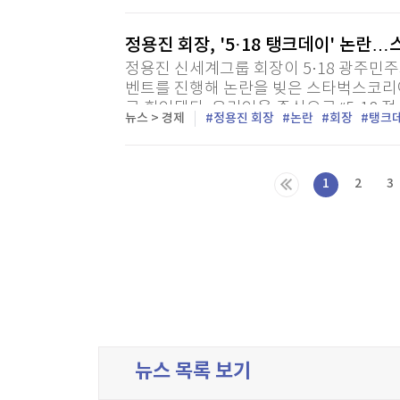
정용진 회장, '5·18 탱크데이' 논란
정용진 신세계그룹 회장이 5·18 광주민주
벤트를 진행해 논란을 빚은 스타벅스코리아
로 확인됐다. 온라인을 중심으로 “5·18 
뉴스 > 경제
정용진 회장
논란
회장
탱크
자, 그룹 차원에서 초강수 대응에...
1
2
3
다음목록
마지막목록
뉴스 목록 보기