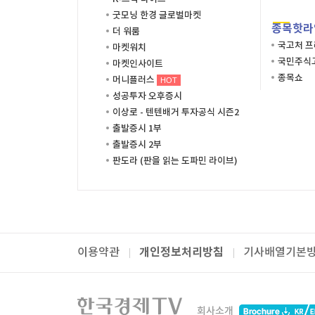
굿모닝 한경 글로벌마켓
종목핫라
더 워룸
국고처 
마켓워치
국민주식고
마켓인사이트
종목쇼
머니플러스
HOT
성공투자 오후증시
이상로 - 텐텐배거 투자공식 시즌2
출발증시 1부
출발증시 2부
판도라 (판을 읽는 도파민 라이브)
개인정보처리방침
이용약관
기사배열기본
패밀리사이트
한국경제TV
와우넷
주식창
미네르
회사소개