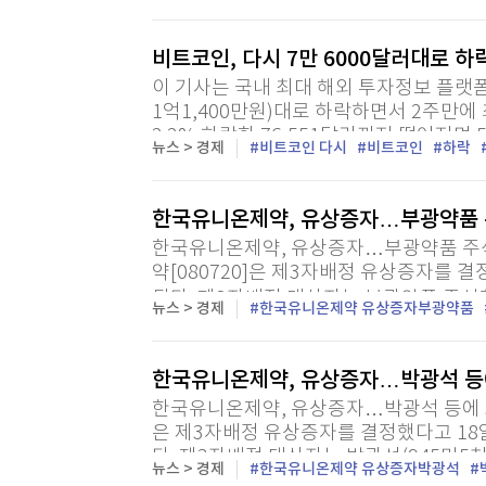
회장이 손정현 SCK 대표에게 해임을 통보했
비트코인, 다시 7만 6000달러대로 하
이 기사는 국내 최대 해외 투자정보 플랫폼
1억1,400만원)대로 하락하면서 2주만에
2.2% 하락한 76,551달러까지 떨어지며 
뉴스 > 경제
비트코인 다시
비트코인
하락
한국유니온제약, 유상증자…부광약품
한국유니온제약, 유상증자…부광약품 주식
약[080720]은 제3자배정 유상증자를 결
된다. 제3자배정 대상자는 부광약품 주식회
뉴스 > 경제
한국유니온제약 유상증자부광약품
한국유니온제약, 유상증자…박광석 등
한국유니온제약, 유상증자…박광석 등에 3
은 제3자배정 유상증자를 결정했다고 18일
다. 제3자배정 대상자는 박광석(945만5천8
뉴스 > 경제
한국유니온제약 유상증자박광석
정...