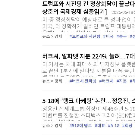
트럼프와 시진핑 간 정상회담이 끝났다
[할인50%] 한·미 투자 올인원 클래스
해외증시
상춘의 국제경제 심층읽기]
2026-05-18 
미·중 정상회담이 예상대로 큰 성과 없이 끝
미국, 더 정확하게 말하면 트럼프 대통령
올해도 같은 상황이 반복될 것으로 보는 
뉴스 > 경제
트럼프와 시진핑
미국
중국
변수로 꼽았다. 이번 회담을 계기로 트럼프
버크셔, 알파벳 지분 224% 늘려…7
이 기사는 국내 최대 해외 투자정보 플랫
로 끝난 1분기에 알파벳 지분을 대폭 늘린
벳 지분 보유액은 224% 급증한 114억 9,
뉴스 > 경제
버크셔 알파벳
버크셔
지분
5·18에 '탱크 마케팅' 논란…정용진,
정용진 신세계그룹 회장이 제46주년 5·1
이벤트를 진행한 스타벅스코리아(SCK컴퍼
령이 “비인간적 막장 행태에 분노한다”고
뉴스 > 경제
518에 탱크
대표
5·18
회장
에 나선 것이다. 18일 유통업계에 따르면 정