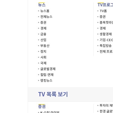
뉴스
TV프로
뉴스홈
TV홈
전체뉴스
증권
증권
종목핫라
경제
경제
금융
생활경제
산업
기업·CE
부동산
특집방송
정치
전체 프
사회
국제
글로벌경제
칼럼·연재
랭킹뉴스
TV 목록 보기
투자의 
증권
한경 글
K-스탁 라이브