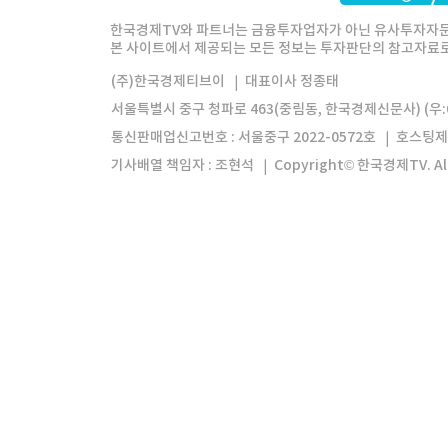
한경미디어그룹
한국경제신문
한국경제
한국경제TV와 파트너는 금융투자업자가 아닌 유사투자자문
본 사이트에서 제공되는 모든 정보는 투자판단의 참고자료로 
모바일앱
한국경제TV앱
주식창앱
(주)한국경제티브이
대표이사 정종태
서울특별시 중구 청파로 463(중림동, 한국경제신문사) (우:0
통신판매업신고번호 : 서울중구 2022-0572호
호스팅제
기사배열 책임자 : 조현석
Copyright© 한국경제TV. All 