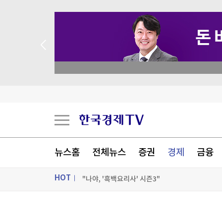
 꽝 없는 룰렛 이벤트
반도체 수출 ‘질주’…6월 경상수지 70조원 넘어 
[게시판] 대한LPG협회, LPG 1t 트럭 서포터즈 4
구윤철 "기초·퇴직연금 개편 방안 조만간 발표"
"러닝부터 일상까지"…마뗑킴, 브랜드 첫 러닝 
뉴스홈
전체뉴스
증권
경제
금융
[포토+] 박정민, '멋짐 가득한 모습~'
HOT
"나야, '흑백요리사' 시즌3"
[온에어] 출발증시 1부
ON AIR
뉴스
반도체 수출 ‘질주’…6월 경상수지 70조원 넘어 