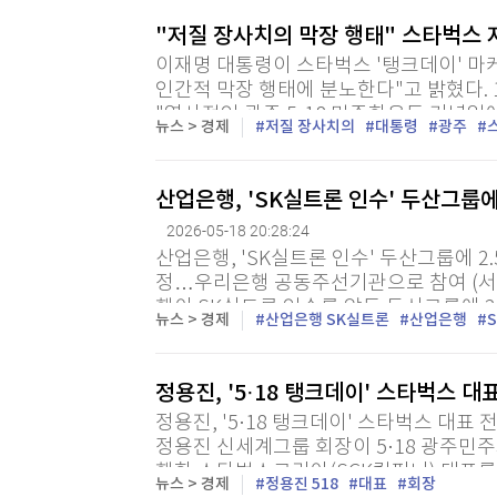
"저질 장사치의 막장 행태" 스타벅스
이재명 대통령이 스타벅스 '탱크데이' 마
인간적 막장 행태에 분노한다"고 밝혔다. 1
"역사적인 광주 5·18 민주화운동 기념
뉴스 > 경제
저질 장사치의
대통령
광주
투쟁을 모독하는 '5·18...
산업은행, 'SK실트론 인수' 두산그룹에
2026-05-18 20:28:24
산업은행, 'SK실트론 인수' 두산그룹에 2
정…우리은행 공동주선기관으로 참여 (서
행이 SK실트론 인수를 앞둔 두산그룹에 
뉴스 > 경제
산업은행 SK실트론
산업은행
하는 것으로 18일 알려졌다. 업계에 따르면
정용진, '5·18 탱크데이' 스타벅스 대
정용진, '5·18 탱크데이' 스타벅스 대표 
정용진 신세계그룹 회장이 5·18 광주민
행한 스타벅스코리아(SCK컴퍼니) 대표를 
뉴스 > 경제
정용진 518
대표
회장