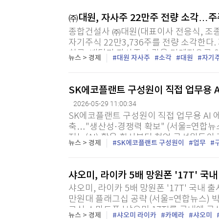
㈜대원, 자사주 22만주 전량 소각…
종합건설사 ㈜대원(대표이사 전응식, 조종
자기주식 22만3,736주를 전량 소각한다
치로, 배당과 자사주 소각을 단계적으로 
뉴스 > 경제
대원 자사주
소각
대원
자기
습이다. ㈜대원은 28일 공시를 통해 배당
SK에코플랜트 구성원이 직접 업무용 A
2026-05-29 11:00:34
SK에코플랜트 구성원이 직접 업무용 AI 에
축…"생산성·경쟁력 확보" (서울=연합뉴스
지능(AI) 활용 확산부터 현업 구성원들이
뉴스 > 경제
SK에코플랜트 구성원이
업무
는 수준까지 3단계 AI 확산 체계를 구축했다
샤오미, 라이카 5배 망원폰 '17T' 국
샤오미, 라이카 5배 망원폰 '17T' 국내 출
만원대 플래그십 공략 (서울=연합뉴스) 
그십 스마트폰 '샤오미 17T'를 국내에 공
뉴스 > 경제
샤오미 라이카
카메라
샤오미