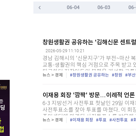
한국경제TV
뉴스홈
06-04
06-03
06-
[포토+] 박정민, '멋짐 가득한 모습~'
머니팜 모닝라이브
증권
"나야, '흑백요리사' 시즌3"
굿모닝 작전
금융
오늘장 뭐사지?
부동산
[온에어] ETF 골든타임
[오후5시] 뉴스플러스
사회
창원생활권 공유하는 '김해신문 센트럴 
美, 中 겨냥 폴리실리콘 관세 15%
온로드 (ON ROAD) 인사이트
글로벌경제
2026-05-29 11:10:21
랭킹뉴스
美, 中 겨냥 폴리실리콘 관세 15%
경남 김해시의 '신문지구'가 부전~마산 
교통·생활권의 핵심 거점으로 주목 받고 있
퇴근하던 직장인들의 불편을 개선할 교통
뉴스 > 경제
창원생활권 공유하는
창원
부산
흥 주거타운으로 주목 받는 모양새다. 부마선
미네르바아카데미
증권 데이터
이재용 회장 '깜짝' 방문…이례적 언론
스페셜강의
특징주 뉴스
6·3 지방선거 사전투표 첫날인 29일 이
투자/재테크
매매신호 (랭킹100
사전투표소를 찾아 투표를 마쳤다. 이 회
부동산/세무
투자분석
주민센터에 마련된 사전투표소를 방문해 한
뉴스 > 경제
이재용 회장
투표
사전투표
언론에 공개된 것은 이례적인 일로 평가된다
산업
국내증시
[모집-3기-] 돈버는 트레이딩 투자 북클럽
환율