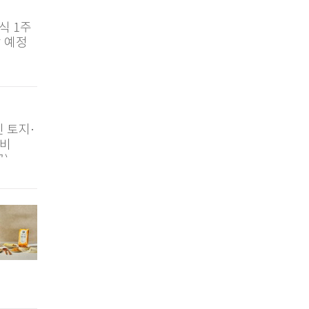
식 1주
장 예정
.
 토지·
대비
...