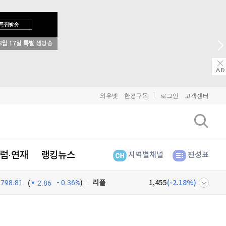
8월 17일 특별 생방송
와우넷
한경구독
로그인
고객센터
비트코인
91,103,000
(
-0.81%
)
럼·연재
랭킹뉴스
이더리움
2,695,000
(
-0.71%
)
지역별채널
편성표
리플
1,455
(
-2.18%
)
798.81
0.36%
)
(
2.86
비트코인 캐시
304,300
(
0.66%
)
넷
주식창
이오스
896
(
-0.45%
)