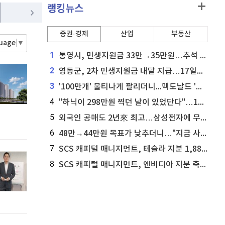
랭킹뉴스
홈
비트코인 골드
1,313
(
-763.82%
)
AI추천
품
증권·경제
마켓이슈
산업
부동산
퀀텀
923
(
0.33%
)
guage
▼
특징주
이벤트
1
통영시, 민생지원금 33만→35만원…추석 전 푼다
이더리움 클래식
9,225
(
1.37%
)
2
영동군, 2차 민생지원금 내달 지급…17일부터 신청 접수
3
'100만개' 불티나게 팔리더니...맥도날드 '충주찰옥수수버거' 돌연 판매 종료
4
"하닉이 298만원 찍던 날이 있었단다"…100만 클릭 '전래동화' 정체
5
외국인 공매도 2년來 최고…삼성전자에 무슨일이 [B급기자의 B급리포트]
6
48만→44만원 목표가 낮추더니…"지금 사라, 70% 오른다"는 종목
7
SCS 캐피털 매니지먼트, 테슬라 지분 1,889주 추가 매수
8
SCS 캐피털 매니지먼트, 엔비디아 지분 축소...8,590주 매도