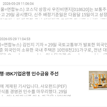
정
2026-05-29 11:06:04
서울=연합뉴스) 코스닥 상장사 우진비앤지[018620]는 보통주
고 29일 공시했다. 신주 배정기준일은 다음달 15일이고 상
합인포맥스가 제공한 공시 데이터를 토대로 작성됐습니다. (끝)..
2026-05-29 11:04:53
울=연합뉴스) 김민지 기자 = 29일 국토교통부가 발표한 외국인
기준 외국인이 소유한 국내 주택은 10만8천231가구로, 전년 
터) @yonhap_graphics 인스타그램 @yonhapgraphics (끝)
행·IBK기업은행 인수금융 주선
트에 게재된 기사입니다. 사모펀드(PEF)
전식품 경영권 인수를 마무리했다. 29일
너스는 이날 만전식품 인수 잔금을 납입하며
0억원이다. UCK파트너스는 3호...