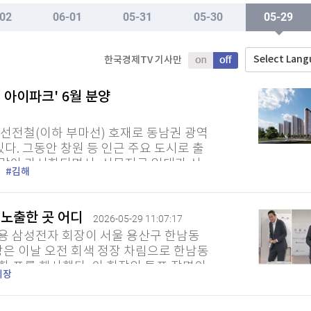
TV홈
무료방송
전체뉴스
02
06-01
05-31
05-30
05-29
이전주
증권
파트너스
경제
종목핫라인
추천 상
산업
Select Lan
한국경제TV 기사만
경제
오늘의 
정치
생활경제
수익후기
국제
아이파크' 6월 분양
기업·CEO
이벤트
칼럼·연재
특집방송
복선전철(이하 부마선) 호재로 동남권 광역
전체 프로그램
다. 그동안 창원 등 인근 주요 도시로 출
망이 가시화되면서, 신문지구 일대가 신
김해
은 부산...
채널/편성
 노출한 곳 어디
2026-05-29 11:07:17
지역별채널
재용 삼성전자 회장이 서울 용산구 한남동
)
편성표
장은 이날 오전 회색 정장 차림으로 한남동
 표를 행사했다. 이 회장의 투표 장면이
회장
. 또 현장에서 이재용...