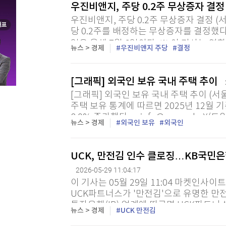
우진비앤지, 주당 0.2주 무상증자 결
[할인50%] 한·미 투자 올인원 클래스
해외증시
우진비앤지, 주당 0.2주 무상증자 결정 (
당 0.2주를 배정하는 무상증자를 결정했다
일은 올해 7월 6일이다. ※ 이 기사는 연
뉴스 > 경제
우진비앤지 주당
결정
[그래픽] 외국인 보유 국내 주택 추이
[그래픽] 외국인 보유 국내 주택 추이 (서
주택 보유 통계에 따르면 2025년 12월 
8.0% 증가했다. minfo@yna.co.kr X(트위
뉴스 > 경제
외국인 보유
외국인
UCK, 만전김 인수 클로징…KB국민은
2026-05-29 11:04:17
이 기사는 05월 29일 11:04 마켓인사이
UCK파트너스가 '만전김'으로 유명한 만
투자은행(IB) 업계에 따르면 UCK파트
뉴스 > 경제
UCK 만전김
거래를 최종 종결했다. 거래 규모는 약 210