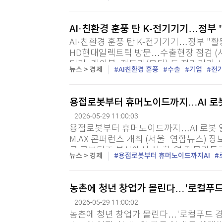
는 독일 카메라 브랜드 라이카(Leica)와 공
AI·친환경 훈풍 탄 K-전기기기…정부 
AI·친환경 훈풍 탄 K-전기기기…정부 "
HD현대일렉트릭 방문…수출현장 점검 (서
단기, 케이블, 전동기(모터) 등 전기기기
뉴스 > 경제
AI친환경 훈풍
수출
기업
전
가운데 정부가 수출 현장을 찾아 지원을 약
용접로봇부터 휴머노이드까지…AI 로
2026-05-29 11:00:03
용접로봇부터 휴머노이드까지…AI 로봇 얼
M.AX 콘퍼런스 개최 (서울=연합뉴스) 장
구 로보티즈 본사에서 산·학·연 전문가들과 '
뉴스 > 경제
용접로봇부터 휴머노이드까지AI
스'를 열고 AI 로봇 얼라이언스의 성과와 과
농촌에 청년 창업가 몰린다…'로컬푸드 경
2026-05-29 11:00:02
농촌에 청년 창업가 몰린다…'로컬푸드 경진