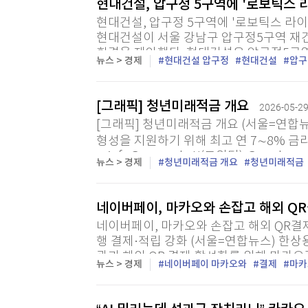
현대건설, 압구정 5구역에 '로보틱스 
현대건설, 압구정 5구역에 '로보틱스 라이프
현대건설이 서울 강남구 압구정5구역 재
환경을 제안했다. 현대건설은 압구정5구역
뉴스 > 경제
현대건설 압구정
현대건설
압구
배송·보안, 차량관리, 안전관리 등을 돕는 '
[그래픽] 청년미래적금 개요
2026-05-29
[그래픽] 청년미래적금 개요 (서울=연합뉴
형성을 지원하기 위해 최고 연 7∼8% 금
minfo@yna.co.kr X(트위터) @yonha
뉴스 > 경제
청년미래적금 개요
청년미래적금
스, 무단...
네이버페이, 마카오와 손잡고 해외 Q
네이버페이, 마카오와 손잡고 해외 QR결
행 결제·적립 강화 (서울=연합뉴스) 한상용
광과 해외 QR 결제 활성화를 위해 마카
뉴스 > 경제
네이버페이 마카오와
결제
마카
한다고 29일 밝혔다. 브랜드 필름은 모두 