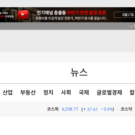
→ 
뉴스
산업
부동산
정치
사회
국제
글로벌경제
칼
코스피
6,258.77
0.6%
)
코스닥
(
37.61
실시
TV프로그램
와우