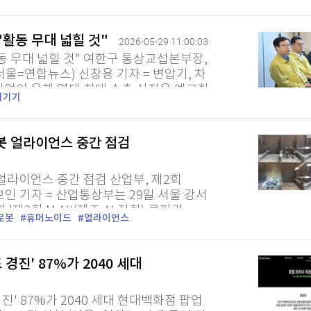
동 개발한 카메라...
"활동 무대 넓힐 것"
2026-05-29 11:00:03
활동 무대 넓힐 것" 여한구 통상교섭본부장,
울=연합뉴스) 신창용 기자 = 변압기, 차
 산업이 올해 역대 최대 수출 실적을 예고한
기기기
속했다. 여한구 산업통상부...
봇 얼라이언스 중간 점검
퀀텀
라이언스 중간 점검 산업부, 제2회
이더리움 클래식
9
보인 기자 = 산업통상부는 29일 서울 강서
제2회 M.AX(제조 AI 전환) 콘퍼런
로봇
휴머노이드
얼라이언스
제를 점검했다. 산업부는 AI를...
진' 87%가 2040 세대
' 87%가 2040 세대 현대백화점 팝업