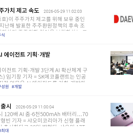
주주가치 제고 속도
2026-05-29 11:02:03
호)이 주주가치 제고를 위해 보유 중인
. 지난해 발표한 주주환원정책의 후속 조
이행하며 주주친화 경영을 본격화하는 모
주식
가능이익 범위 내에서 취득한 보통주...
I 에이전트 기획·개발
이전트 기획·개발 3단계 AI 확산체계 구
) 임기창 기자 = SK에코플랜트는 인공
 직접 업무용 AI 에이전트를 기획·개발하
구성원
개발
고 29일 밝혔다. 3단계 체계는...
내 출시
2026-05-29 11:00:04
시 120배 AI 줌·6천500mAh 배터리…70
박형빈 기자 = 샤오미코리아가 신형 플래
식 출시한다고 29일 밝혔다. 샤오미 17T
최대