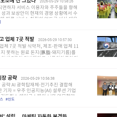
오 노조에 선 그었다
2026-05-29 10:58:26
 직면하자 서비스 이용자와 주주들을 향해
 성과 보상안이 현재의 경영 상황에서 수
에 따른 서비스 차질이 없도로 비상 대응
업
에 따르면 본사 노사는 지난...
 업체 7곳 적발
2026-05-29 10:57:30
 7곳 적발 식약처, 제조·판매 업체 11
 먹지 못하는 원료 돈지(豚脂·돼지기름)를
온 업체 7곳이 적발됐다고 식품의약품안전
지방을 가공해 유지 성분을...
시장 공략
2026-05-29 10:56:38
 공략 AI 광학탑재체·전기추진 결합해
 기자 = 우주 인공지능(AI) 설루션 기업
벨라트릭스 에어로스페이스'와 업무협약
스
인도
 협력에 나선다고 29일...
리버' 설립… 마케팅 자동화 본격화