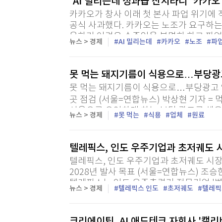
“AI 밀리는데 성과급 잔치라니” 카카
카카오가 창사 이래 첫 본사 파업 위기에
공식 사과했다. 카카오는 노조가 요구하는
용하기 어려운 수준임을 분명히 하고 파업
뉴스 > 경제
AI 밀리는데
카카오
노조
파
체계를 가동하겠다고 밝혔다. 29일 카카오
못 먹는 돼지기름이 식용으로…부당광고
못 먹는 돼지기름이 식용으로…부당광고 업체
곳 점검 (서울=연합뉴스) 박상현 기자 =
식용으로 오인하게 하는 부당 광고를 해
뉴스 > 경제
못 먹는
식용
업체
원료
처가 29일 밝혔다. 원료 돈지는 돼지의 생
텔레픽스, 인도 우주기업과 초저궤도 
텔레픽스, 인도 우주기업과 초저궤도 시장
2028년 발사 목표 (서울=연합뉴스) 조승한
텔레픽스는 인도 우주추력기 전문기업 '
뉴스 > 경제
텔레픽스 인도
초저궤도
텔레픽
(MOU)을 맺고 초저궤도(VLEO) 위성 개발
크리에이팁, AI 애드테크 자회사 '캘