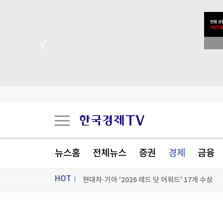
 꽝 없는 룰렛 이벤트
뉴스홈
전체뉴스
증권
경제
금융
美, 中 겨냥 폴리실리콘 관세 15%
현대차·기아 '2026 레드 닷 어워드' 17개 수상
HOT
[속보] 경찰, 9월 초부터 '가족사건 상피제' 전격 
ON AIR
뉴스
KDB생명 본입찰, 한화·한투·흥국 '3파전'