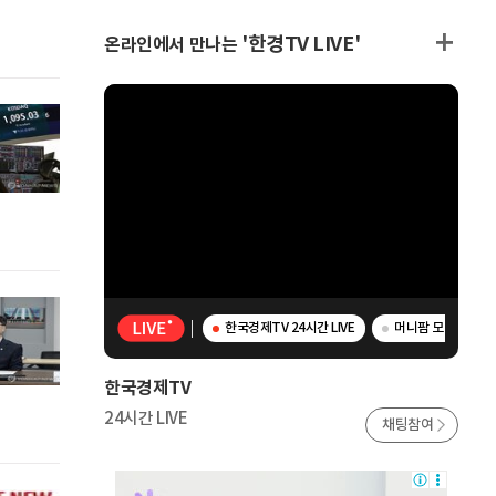
'한경TV LIVE'
온라인에서 만나는
한국경제TV 24시간 LIVE
머니팜 모닝라이브 
한국경제TV
24시간 LIVE
채팅참여