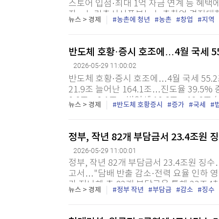
스토어 입점·최대 1억 자금 연계 등 혜택에
자 = 농림축산식품부는 농촌창업 경진대회
뉴스 > 경제
농촌에 청년
농촌
창업
지역
총 178팀이 신청했다고 29일 밝혔다. 유형
반도체 호황·증시 호조에…4월 국세 55.
2026-05-29 11:00:02
반도체 호황·증시 호조에…4월 국세 55.2조
21.9조 늘어난 164.1조…진도율 39.5
0.8조→2.1조…법인세 10.6조→12.8조
뉴스 > 경제
반도체 호황증시
증가
국세
황과 증시 호조 등의 영향으로 4월 국세가 
정부, 작년 82개 부담금서 23.4조원
2026-05-29 11:00:01
정부, 작년 82개 부담금서 23.4조원 
고서…"담배 반출 감소·전력 요율 인하 영
가 지난해 총 82개 부담금을 통해 23조
뉴스 > 경제
정부 작년
부담금
감소
징수
다는 3.3% 줄어든 수준이다. 기획예산처는 