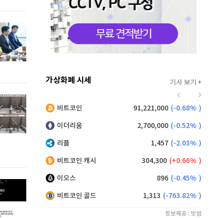
가상화폐 시세
기사 보기 +
923
(
0.33%
)
비트코인
91,221,000
(
-0.68%
)
,225
(
1.37%
)
이더리움
2,700,000
(
-0.52%
)
리플
1,457
(
-2.03%
)
비트코인 캐시
304,300
(
0.66%
)
이오스
896
(
-0.45%
)
비트코인 골드
1,313
(
-763.82%
)
정보제공 : 빗썸