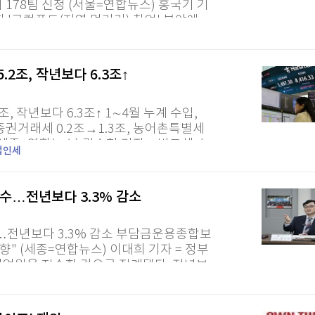
 178팀 신청 (서울=연합뉴스) 홍국기 기
 '로컬푸드(지역 먹거리) 창업' 분야에
별로 지역...
2조, 작년보다 6.3조↑
, 작년보다 6.3조↑ 1∼4월 누계 수입,
% 증권거래세 0.2조→1.3조, 농어촌특별세
 (세종=연합뉴스) 김수현 기자 = 반도체 호
법인세
작년보다 6조3천억원 더 걷혔다....
 징수…전년보다 3.3% 감소
징수…전년보다 3.3% 감소 부담금운용종합보
향" (세종=연합뉴스) 이대희 기자 = 정부
4천억원을 징수한 것으로 집계됐다. 전년보
29일 임기근 차관 주재로 3차...