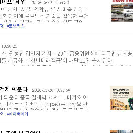
라이프' 제안
2026-05-29 10:59:33
' 제안 (서울=연합뉴스) 서미숙 기자 =
건축 단지에 로보틱스 기술을 접목한 주거
 재건축 단지에 로봇기술이 이동 편의,
정
로보틱스
로보틱스...
 10:59:26
스) 원형민 김민지 기자 = 29일 금융위원회에 따르면 청년층
리를 제공하는 '청년미래적금'이 내달 22일 출시된다.
p_graphics 인스타그램 @yonhapgraphics (끝) <저작권자(c
R결제 띄운다
2026-05-29 10:58:59
제 띄운다 중국 결제액 70%↑…마카오 여
 기자 = 네이버페이(Npay)는 마카오 관
오정부관광청과 협업한 브랜드 필름을 공개
오
네이버페이
3편으로, 마카오를 여행하며 별도...