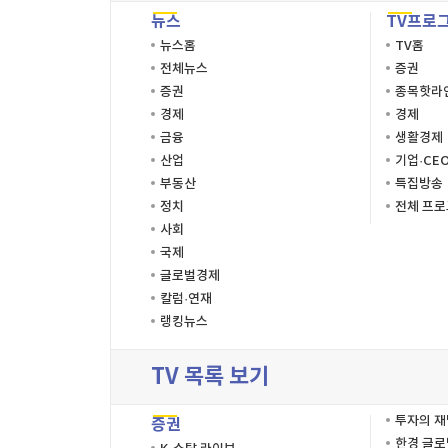
뉴스
TV프로
뉴스홈
TV홈
전체뉴스
증권
증권
종목핫라
경제
경제
금융
생활경제
산업
기업·CE
부동산
특집방송
정치
전체 프
사회
국제
글로벌경제
칼럼·연재
랭킹뉴스
TV 목록 보기
투자의 
증권
한경 글