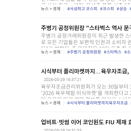
로 사상 최고…삼전, 우선주 포함 시총 2
뉴스 > 경제
사상최고 코스피
코스피
상승
= 코스피가 29일 또 사상 최고치를 기록하며
주병기 공정위원장 "스타벅스 역사 문
주병기 공정거래위원장이 최근 발생한 스타
로 모든 기업들은 보편적 인권과 소비자 
다"고 밝혔다. 주 위원장은 29일 오후 한
뉴스 > 경제
주병기 공정위원장
스타벅스
소
시식부터 플리마켓까지…육우자조금, 
2026-05-29 16:37:21
육우자조금관리위원회가 오는 30일부터
'2026 육우체험 미식마켓'을 개최한다고 
인 육우의 맛과 영양 정보를 알리고 소비자
뉴스 > 경제
시식부터 플리마켓까지육우자조금
으니까, 건강하니까! I LOVE 우리 육우'를
업비트·빗썸 이어 코인원도 FIU 제재
2026-05-29 16:31:33