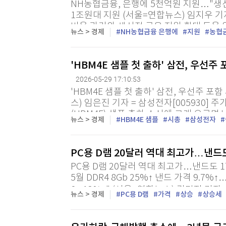
NH농협금융, 은행에 5천억원 지원…"생
[할인50%] 한·미 투자 올인원 클래스
해외증시
1조원대 지원 (서울=연합뉴스) 임지우 기
비율 관리와 생산적 금융 지원 확대 등을 
뉴스 > 경제
NH농협금융 은행에
지원
농협
일 이사회 결의를 거쳐 은행 지분 100%를
'HBM4E 샘플 첫 출하' 삼전, 우선주
2026-05-29 17:10:53
'HBM4E 샘플 첫 출하' 삼전, 우선주 포
스) 임은진 기자 = 삼성전자[005930] 
(HBM4E) 샘플 출하 소식에 크게 오르
뉴스 > 경제
HBM4E 샘플
시총
삼성전자
넘어섰다. 한국거래소에 따르면 이날 삼성전자
PC용 D램 20달러 역대 최고가…낸드
PC용 D램 20달러 역대 최고가…낸드도 
5월 DDR4 8Gb 25%↑ 낸드 가격 9.7%
8∼13%↑" (서울=연합뉴스) 김민지 기자
뉴스 > 경제
PC용 D램
가격
상승
상승세
평균 가격이 동반 상승세를 이어가며 역대
DDR4 가격은...