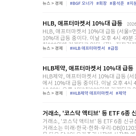
= 홍석조 BGF그룹 회장의 남동생 홍석
뉴스 > 경제
BGF 오너가
회장
홍석준
지
보유 지분을 전부 매도했다. 29일 금융감
HLB, 애프터마켓서 10%대 급등
2026
HLB, 애프터마켓서 10%대 급등 (서울=
10%대 급등 중이다. 이날 오후 4시 49분 
천900원에 거래되고 있다. (끝) <저작권자
뉴스 > 경제
HLB 애프터마켓서
급등
HLB제약, 애프터마켓서 10%대 급등
HLB제약, 애프터마켓서 10%대 급등 (서
에서 10%대 급등 중이다. 이날 오후 4시
10.09% 오른 1만2천980원에 거래되고 있
뉴스 > 경제
HLB제약 애프터마켓서
제약
금지>
거래소, '코스닥 액티브' 등 ETF 6종
거래소, '코스닥 액티브' 등 ETF 6종 신
거래소는 미래·한국·한화·우리·DB[0120
을 다음 달 2일 유가증권시장에 상장할 예