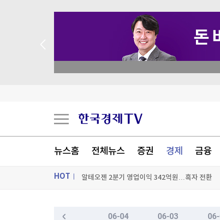
 애널리스트 업종 분석
GS리테일 2분기 영업익 27.5% 증가한 1천94
뉴스홈
전체뉴스
증권
경제
금융
대우건설, 모잠비크 초대형 LNG 플랜트 수주 청
HOT
알테오젠 2분기 영업이익 342억원…흑자 전환
바다에 떠다니던 '수상한 상자'…휴가철 해안가 '
ON AIR
뉴스
06-04
06-03
06-
[포토+] 박정민, '멋짐 가득한 모습~'