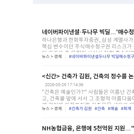
한국경제TV
뉴스홈
"나야, '흑백요리사' 시즌3"
머니팜 모닝라이브
증권
굿모닝 작전
금융
[온에어] 출발증시 2부
오늘장 뭐사지?
부동산
네이버파이낸셜·두나무 빅딜…'매수청
GS리테일 2분기 영업익 27.5% 증가한 1천94
[오후5시] 뉴스플러스
사회
하나은행과 한화투자증권, 삼성 계열사가
온로드 (ON ROAD) 인사이트
글로벌경제
GS리테일 2분기 영업익 27.5% 증가한 1천94
핵심 변수이던 주식매수청구권 리스크가 상
랭킹뉴스
던 카카오 측 물량이 사실상 전량 흡수되면
뉴스 > 경제
네이버파이낸셜두나무 빅딜매수청
<신간> 건축가 김원, 건축의 정수를 
미네르바아카데미
증권 데이터
2026-05-29 17:14:36
"건축은 예술인가?’" 사람들은 이름난 건
스페셜강의
고, 건축물 앞에 서서 그 조형적 아름다움
특징주 뉴스
계 각지에 이정표처럼 건축물을 세우고 대
투자/재테크
매매신호 (랭킹100
뉴스 > 경제
건축가 김원
건축
예술
퇴계
다. 이로써 보면 현재 건축은 하나의 예술로
부동산/세무
투자분석
산업
국내증시
NH농협금융, 은행에 5천억원 지원…
[모집-3기-] 돈버는 트레이딩 투자 북클럽
환율