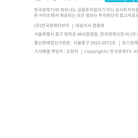
한경미디어그룹
한국경제신문
한국경제
한국경제TV와 파트너는 금융투자업자가 아닌 유사투자자문
본 사이트에서 제공되는 모든 정보는 투자판단의 참고자료로 
모바일앱
한국경제TV앱
주식창앱
(주)한국경제티브이
대표이사 정종태
서울특별시 중구 청파로 463(중림동, 한국경제신문사) (우:0
통신판매업신고번호 : 서울중구 2022-0572호
호스팅제
기사배열 책임자 : 조현석
Copyright© 한국경제TV. All 