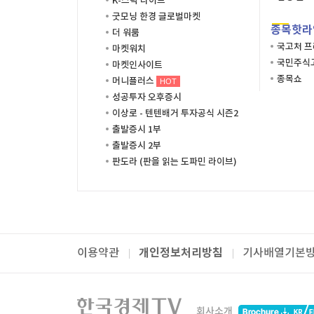
K-스탁 라이브
굿모닝 한경 글로벌마켓
종목핫라
더 워룸
국고처 
마켓워치
국민주식고
마켓인사이트
종목쇼
머니플러스
HOT
성공투자 오후증시
이상로 - 텐텐배거 투자공식 시즌2
출발증시 1부
출발증시 2부
판도라 (판을 읽는 도파민 라이브)
개인정보처리방침
이용약관
기사배열기본
패밀리사이트
한국경제TV
와우넷
주식창
미네르
회사소개