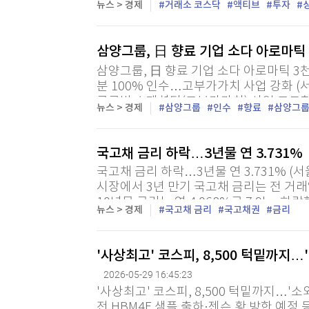
뉴스 > 경제
거래소 코스닥
액티브
투자
산운용의 'TIGER 코스닥액티브'는 코스닥 
삼양그룹, 日 향료 기업 소다 아로마틱
삼양그룹, 日 향료 기업 소다 아로마틱 3
분 100% 인수…고부가가치 사업 강화 (
글로벌 스페셜티(고부가가치) 사업 고도화를
뉴스 > 경제
삼양그룹
인수
향료
삼양그
'소다 아로마틱'을 인수한다고 29일 밝혔다.
국고채 금리 하락…3년물 연 3.731%
국고채 금리 하락…3년물 연 3.731% (
시장에서 3년 만기 국고채 금리는 전 거래일보
10년물 금리는 연 4.068%로 7.9bp 하락
뉴스 > 경제
국고채 금리
국고채권
금리
3.924%,...
'사상최고' 코스피, 8,500 턱밑까지…
2026-05-29 16:45:23
'사상최고' 코스피, 8,500 턱밑까지…'소
전 HBM4E 샘플 출하·젠슨 황 방한 예정 