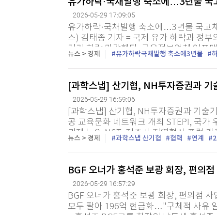
유가하락·국채발행 축소에…3년물 국고채
2026-05-29 17:09:05
유가하락·국채발행 축소에…3년물 국고채 연
스) 김태종 기자 = 국제 유가 하락과 정부
리가 하락 마감했다. 금융정보업체 인포맥
뉴스 > 경제
유가하락국채발행 축소에3년물
년 만기 국고채 금리는 전 거래일보다 3.5bp
[과학스냅] 산기협, NH투자증권과 기
2026-05-29 16:59:06
[과학스냅] 산기협, NH투자증권과 기술기
공 교육문화 네트워크 개최 STEPI, 국가
과제 논의 NST, 제주서 지역혁신 포럼 개
뉴스 > 경제
과학스냅 산기협
협력
연계
업기술진흥협회가 NH투자증권과 기술기업 
BGF 오너가 홍석준 보광 회장, 편의점
2026-05-29 16:57:29
BGF 오너가 홍석준 보광 회장, 편의점 
모두 팔아 196억 현금화…"구체적 사유 알