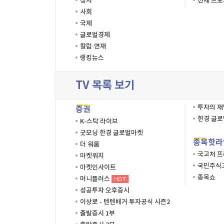
정치
전체 프
사회
국제
글로벌경제
칼럼·연재
랭킹뉴스
TV 목록 보기
투자의 
증권
한경 글
K-스탁 라이브
굿모닝 한경 글로벌마켓
종목핫라
더 워룸
국고처 
마켓워치
국민주식고
마켓인사이트
종목쇼
머니플러스
HOT
성공투자 오후증시
이상로 - 텐텐배거 투자공식 시즌2
출발증시 1부