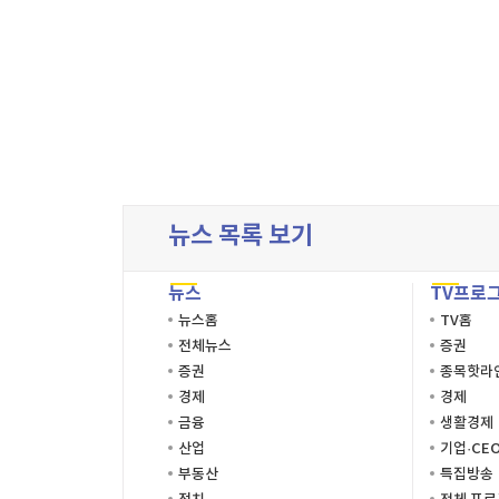
뉴스 목록 보기
뉴스
TV프로
뉴스홈
TV홈
전체뉴스
증권
증권
종목핫라
경제
경제
금융
생활경제
산업
기업·CE
부동산
특집방송