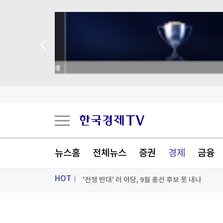
 애널리스트 업종 분석
세계최고령 도전 119세…"오래 살려면 일하고 
뉴스홈
전체뉴스
증권
경제
금융
독일, 라인강 물류 운송 막히자 화물차 대체 투입
HOT
'전쟁 반대' 러 야당, 9월 총선 후보 못 내나
팔란티어의 경고…스페이스X, 저점 찍었나[박신영
ON AIR
뉴스
[포토+] 박정민, '멋짐 가득한 모습~'