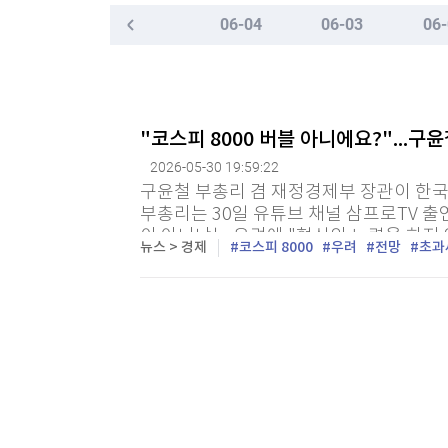
한국경제TV
뉴스홈
06-04
06-03
06-
"나야, '흑백요리사' 시즌3"
머니팜 모닝라이브
증권
굿모닝 작전
금융
[온에어] 더 워룸
오늘장 뭐사지?
부동산
세계최고령 도전 119세…"오래 살려면 일하고 
[오후5시] 뉴스플러스
사회
"코스피 8000 버블 아니에요?"...
온로드 (ON ROAD) 인사이트
글로벌경제
세계최고령 도전 119세…"오래 살려면 일하고 
2026-05-30 19:59:22
랭킹뉴스
구윤철 부총리 겸 재정경제부 장관이 한국
부총리는 30일 유튜브 채널 삼프로TV 출연
이 아니냐는 우려에 "혁신의 노력을 하지 
뉴스 > 경제
코스피 8000
우려
전망
초과
"우리는 하반기 경제성장전략을 통해 구조
미네르바아카데미
증권 데이터
음목록
마지막목록
스페셜강의
특징주 뉴스
투자/재테크
매매신호 (랭킹100
부동산/세무
투자분석
산업
국내증시
[모집-3기-] 돈버는 트레이딩 투자 북클럽
환율