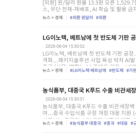
[외환] 원/달러 환율 13.3원 오른 1,529.7
[할인50%] 한·미 투자 올인원 클래스
해외증시
스, 무단 전재-재배포, AI 학습 및 활용 금
뉴스 > 경제
외환 원달러
외환
LG이노텍, 베트남에 첫 반도체 기판 공
2026-06-04 15:30:02
LG이노텍, 베트남에 첫 반도체 기판 공장…
격화…패키지솔루션 사업 육성 박차 AI발
준공 (서울=연합뉴스) 강태우 기자 = LG이
뉴스 > 경제
LG이노텍 베트남에
반도체
기
판 공장을 짓는다. 경북 구미 공장에 이은 
농식품부, 대중국 K푸드 수출 비관세장
2026-06-04 15:30:01
농식품부, 대중국 K푸드 수출 비관세장벽 
여…중국 수입식품 규정 개정 대응 지원 (
식품부는 중국의 수입 규제 변화에 대한 수
뉴스 > 경제
농식품부 대중국
중국
대응
중국 K푸드 수출 비관세장벽 대응 설명회'를