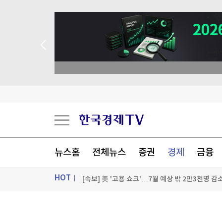
서울 온열질환자 어제만 43명 발생…5월 중순부터
뉴스홈
전체뉴스
증권
경제
금융
폭염·전쟁에 다시 뛰는 세계 식량가격…3년반 만
HOT
[속보] 美 '고용 쇼크'…7월 예상 밖 2만3천명 감
[2보] 美 7월 고용 예상 밖 2만3천명 감소…실업
ON AIR
뉴스
[포토+] 박정민, '멋짐 가득한 모습~'