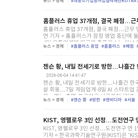
뉴스 > 경제
대중소기업농어업협력재단KOTRA 
사업'을 추진하고, 중소·중견기업을 지원할
홈플러스 휴업 37개점, 결국 폐점…근
홈플러스 휴업 37개점, 결국 폐점…근무 
연 기자 = 홈플러스가 잠정 영업 중단에 
4일 유통업계에 따르면 홈플러스는 이날
뉴스 > 경제
홈플러스 휴업
홈플러스
폐점
노조에 보낸 공문에서 "휴업 중인 37개 점
젠슨 황, 내일 전세기로 방한…나흘간 
2026-06-04 14:41:47
젠슨 황, 내일 전세기로 방한…나흘간 한국
살 회동…7일 게임업계·8일 AI 스타트업
문…예능 출연·프로야구 시구까지 (김포·
뉴스 > 경제
젠슨 황
방한
엔비디아
서울
자 = 젠슨 황 엔비디아 최고경영자(CEO)가
KIST, 영펠로우 3인 선정…도전연구
KIST, 영펠로우 3인 선정…도전연구 연
기자 = 한국과학기술연구원(KIST)은 'K