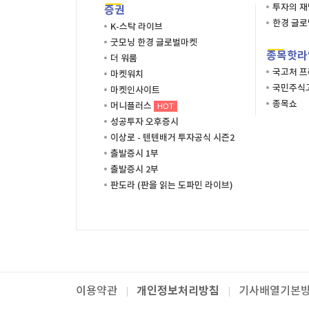
투자의 
증권
한경 글
K-스탁 라이브
굿모닝 한경 글로벌마켓
종목핫라
더 워룸
국고처 
마켓워치
국민주식고
마켓인사이트
종목쇼
머니플러스
HOT
성공투자 오후증시
이상로 - 텐텐배거 투자공식 시즌2
출발증시 1부
출발증시 2부
판도라 (판을 읽는 도파민 라이브)
개인정보처리방침
이용약관
기사배열기본
패밀리사이트