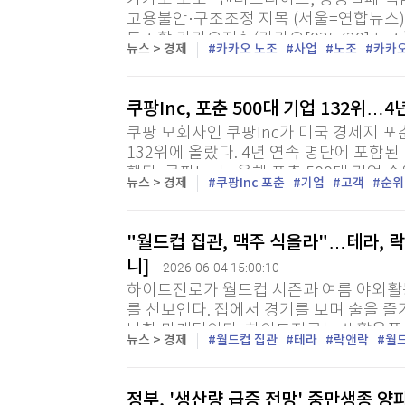
카카오 노조 "엔터프라이즈, 경영실패 책
고용불안·구조조정 지목 (서울=연합뉴스
동조합 카카오지회(카카오[035720] 
뉴스 > 경제
카카오 노조
사업
노조
카카
협약(임단협) 결렬 원인으로 경영진의 책임
쿠팡Inc, 포춘 500대 기업 132위…
쿠팡 모회사인 쿠팡Inc가 미국 경제지 포춘
132위에 올랐다. 4년 연속 명단에 포함된
했다. 쿠팡Inc는 올해 포춘 500대 기업 
뉴스 > 경제
쿠팡Inc 포춘
기업
고객
순위
포춘 500은 매년 총매출을 기준으로 미국 
"월드컵 집관, 맥주 식을라"…테라, 
니]
2026-06-04 15:00:10
하이트진로가 월드컵 시즌과 여름 야외활동
를 선보인다. 집에서 경기를 보며 술을 즐
냥한 마케팅이다. 하이트진로는 생활용품 기
뉴스 > 경제
월드컵 집관
테라
락앤락
월
테인리스 보냉컵 2종을 출시한다고 4일 밝혔
정부, '생산량 급증 전망' 중만생종 양