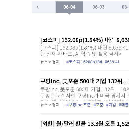
한국경제TV
뉴스홈
06-04
06-03
06-
"나야, '흑백요리사' 시즌3"
머니팜 모닝라이브
증권
굿모닝 작전
금융
[온에어] 더 워룸
오늘장 뭐사지?
부동산
서울 온열질환자 어제만 43명 발생…5월 중순부터
[오후5시] 뉴스플러스
사회
[코스피] 162.08p(1.84%) 내린 8,6
온로드 (ON ROAD) 인사이트
글로벌경제
서울 온열질환자 어제만 43명 발생…5월 중순부터
[코스피] 162.08p(1.84%) 내린 8,639
랭킹뉴스
단 전재-재배포, AI 학습 및 활용 금지>
뉴스 > 경제
코스피 16208p184
639.41
미네르바아카데미
쿠팡Inc, 美포춘 500대 기업 132위
증권 데이터
쿠팡Inc, 美포춘 500대 기업 132위…1
스페셜강의
특징주 뉴스
쿠팡은 모회사인 쿠팡Inc가 미국 경제지 포춘
기업'에서 132위에 올랐다고 4일 밝혔다 쿠
투자/재테크
매매신호 (랭킹100
뉴스 > 경제
쿠팡Inc 포춘
포춘
기업
매출
기업에 처음 이름을 올린 뒤 2024년 168위
부동산/세무
투자분석
산업
국내증시
[외환] 원/달러 환율 13.3원 오른 1,52
[모집-3기-] 돈버는 트레이딩 투자 북클럽
환율