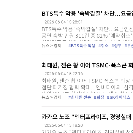
BTS특수 악용 '숙박갑질' 차단…요금
2026-06-04 15:28:51
BTS특수 악용 '숙박갑질' 차단…요금인상 
공연 숙박 민원 311건 중 82% '예약취
심야영화도 상영 (세종=연합뉴스) 안채원 
뉴스 > 경제
BTS특수 악용
취소
정부
부
매할 목적으로 기존 예약을 일방적으로 취
최태원, 젠슨 황 이어 TSMC·폭스콘 
2026-06-04 15:22:16
최태원, 젠슨 황 이어 TSMC·폭스콘 회장 
첨단 패키징 협력 확대…엔비디아와 '삼각동
태원 SK그룹 회장이 대만에서 젠슨 황 엔
뉴스 > 경제
최태원 젠슨
회장
SK하이닉스
리(반도체 위탁생산) 업계 1위 TSMC의 웨이저
카카오 노조 "엔터프라이즈, 경영실패
2026-06-04 15:18:20