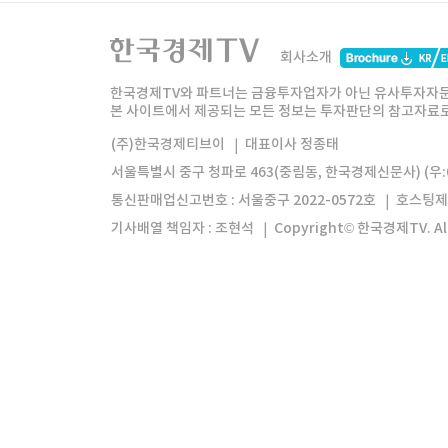
한국경제TV
와우넷
주식창
미네르
회사소개
한경미디어그룹
한국경제신문
한국경제
한국경제TV와 파트너는 금융투자업자가 아닌 유사투자자문
본 사이트에서 제공되는 모든 정보는 투자판단의 참고자료로 
모바일앱
한국경제TV앱
주식창앱
(주)한국경제티브이
대표이사 정종태
서울특별시 중구 청파로 463(중림동, 한국경제신문사) (우:0
통신판매업신고번호 : 서울중구 2022-0572호
호스팅제
기사배열 책임자 : 조현석
Copyright© 한국경제TV. All 