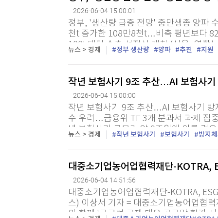
2026-06-04 15:00:01
정부, '생산량 급증 전망' 중만생종 양파 수
천t 증가한 108만8천t…비축 평년보다 
100t 대만 수출 선적식 개최 (서울=연합
뉴스 > 경제
정부 생산량
양파
추진
지원
한 중만생종 양파 수급 안정 대책을 추진한
작년 보험사기 9조 추산…AI 보험사기
2026-06-04 15:00:00
작년 보험사기 9조 추산…AI 보험사기 방
수 우려…금융위 TF 3개 분과서 과제 집중
년 보험사기 규모가 약 9조원에 이를 것
뉴스 > 경제
작년 보험사기
보험사기
방지체
능(AI) 기반 보험사기 방지체계 구축에 나
대중소기업농어업협력재단-KOTRA, 
2026-06-04 14:51:56
대중소기업농어업협력재단-KOTRA, ES
스) 이상서 기자 = 대중소기업농어업협력
와 함께 '글로벌 규제 대응 공급망 환경·