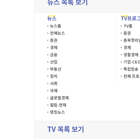
뉴스 목록 보기
뉴스
TV프로
뉴스홈
TV홈
전체뉴스
증권
증권
종목핫라
경제
경제
금융
생활경제
산업
기업·CE
부동산
특집방송
정치
전체 프
사회
국제
글로벌경제
칼럼·연재
랭킹뉴스
TV 목록 보기