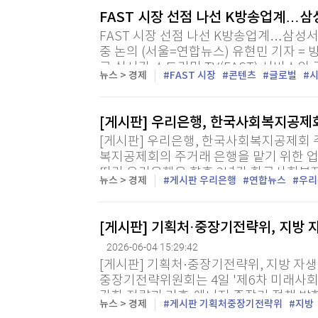
FAST 시장 선점 나선 K방송업계…삼
FAST 시장 선점 나선 K방송업계…삼성서 
중 논의 (서울=연합뉴스) 유현민 기자 =
료 실시간 스트리밍 TV(FAST) 서비스
뉴스 > 경제
FAST 시장
콘텐츠
글로벌
개최했다고 밝혔다. 이날 오후 경기도 수원
[게시판] 우리은행, 한국사회복지공제
[게시판] 우리은행, 한국사회복지공제회
복지공제회의 주거래 은행을 맡기 위한 업
따라 우리은행은 향후 3년간 한국사회복
뉴스 > 경제
게시판 우리은행
연합뉴스
우리
스템을 전담 운용한다. 사회복지 종사자들을
[게시판] 기획처·중장기전략위, 지방
2026-06-04 15:29:42
[게시판] 기획처·중장기전략위, 지방 자
중장기전략위원회는 4일 '제6차 미래사회
강화 전략과 기후·에너지 중장기 정책 방
뉴스 > 경제
게시판 기획처중장기전략위
지방
재구조화가 중요하며 지방으로의 인력 유입