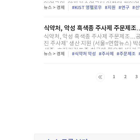
임연구원, 양자기술연구단 임향택 책임연
뉴스 > 경제
KIST 영펠로우
지원
연구
선
임연구원 등 3명을 선정했다고 4일 밝혔다.
식약처, 악성 흑색종 주사제 주문제조
식약처, 악성 흑색종 주사제 주문제조…
진 주사제' 생산 지원 (서울=연합뉴스) 
색종, 호지킨림프종 치료에 필요한 '다카
뉴스 > 경제
식약처 악성
주사제
주문제조
급망을 구축한다. 식약처는 다카르바진 주사
1
2
3
다음목록
마지막목록