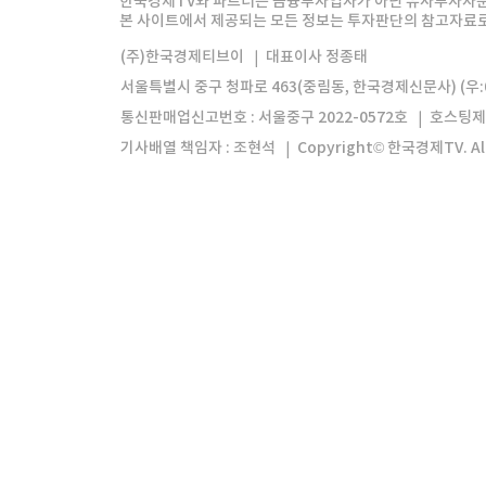
한국경제TV와 파트너는 금융투자업자가 아닌 유사투자자문
본 사이트에서 제공되는 모든 정보는 투자판단의 참고자료로 
모바일앱
한국경제TV앱
주식창앱
(주)한국경제티브이
대표이사 정종태
서울특별시 중구 청파로 463(중림동, 한국경제신문사) (우:0
통신판매업신고번호 : 서울중구 2022-0572호
호스팅제
기사배열 책임자 : 조현석
Copyright© 한국경제TV. All 