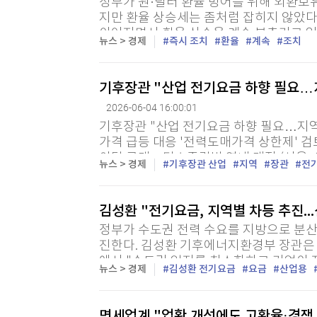
정부가 원·달러 환율 방어를 위해 외환보
지만 환율 상승세는 좀처럼 잡히지 않았다
이어지면서 환율 상승을 계속 부추기고 있
뉴스 > 경제
즉시 조치
환율
계속
조치
겸 재정경제부 장관은 시장상황점검회의(F4
기후장관 "산업 전기요금 하향 필요…
2026-06-04 16:00:01
기후장관 "산업 전기요금 하향 필요…지역
가격 급등 대응 '전력도매가격 상한제' 검
이달 공개…탄소중립법 연내 개정 (서울=
뉴스 > 경제
기후장관 산업
지역
장관
전
너지환경부 장관은 지역 전력 자립도와 송전 
김성환 "전기요금, 지역별 차등 추진..
정부가 수도권 전력 수요를 지방으로 분산
진한다. 김성환 기후에너지환경부 장관은
에서 "수도권 입지를 최소화하고 기업이 
뉴스 > 경제
김성환 전기요금
요금
산업용
조만간 마련하겠다"고 밝혔다. 김 장관은 "
면세업계 "업황 개선에도 고환율·경쟁