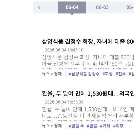
한국경제TV
뉴스홈
06-04
06-03
06-
"나야, '흑백요리사' 시즌3"
머니팜 모닝라이브
증권
굿모닝 작전
금융
[온에어] 국고처 3부
오늘장 뭐사지?
부동산
젤렌스키 "북한군 3만∼5만 러 배치…韓과 협력 
[오후5시] 뉴스플러스
사회
삼양식품 김정수 회장, 자녀에 대출 80
온로드 (ON ROAD) 인사이트
글로벌경제
젤렌스키 "북한군 3만∼5만 러 배치…韓과 협력 
2026-06-04 16:41:10
랭킹뉴스
삼양식품 김정수 회장, 자녀에 대출 800
아들 전병우 전무 주식 4만4천750주→21
인별 상위 2위로…향후 경영권 승계 포석 
뉴스 > 경제
삼양식품 김정수
회장
전무
김정수 회장이 두 자녀에게 대출 800억원과
미네르바아카데미
증권 데이터
환율, 두 달여 만에 1,530원대…외국
스페셜강의
특징주 뉴스
2026-06-04 16:38:39
투자/재테크
매매신호 (랭킹100
환율, 두 달여 만에 1,530원대…외국인 
부동산/세무
투자분석
에도…중동전쟁·미 관세정책 우려 재부상 1
산업
국내증시
최장…당국 잇따라 구두개입 (서울=연합뉴스
뉴스 > 경제
환율 두
환율
거래
이후
가까이 1,500원대에 머물며 고공행진하고 
[모집-3기-] 돈버는 트레이딩 투자 북클럽
환율