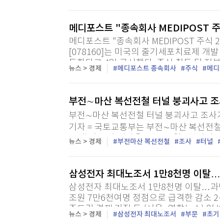
10원 넘게 급등했다. 이날 서울 외환시장에
메디포스트 "종속회사 MEDIPOST 
메디포스트 "종속회사 MEDIPOST 주식
[078160]는 미국의 줄기세포치료제 개발 
득한다고 4일 공시했다. 주식 취득 뒤 지분
뉴스 > 경제
메디포스트 종속회사
주식
메디
번...
부전∼마산 복선전철 터널 붕괴사고 조
부전∼마산 복선전철 터널 붕괴사고 조사기
기자 = 국토교통부는 부전∼마산 복선전
조위)의 조사 기간을 오는 10월 4일까지
뉴스 > 경제
부전마산 복선전철
조사
터널
지반침하 사고로 5년째 개통이 늦어지고 있
삼성전자 최대노조서 1만8천명 이탈
삼성전자 최대노조서 1만8천명 이탈…과
조원 7만6천여명 정점으로 급격한 감소 
주도권 경쟁 커질 듯 (서울=연합뉴스) 임
뉴스 > 경제
삼성전자 최대노조서
부문
초기