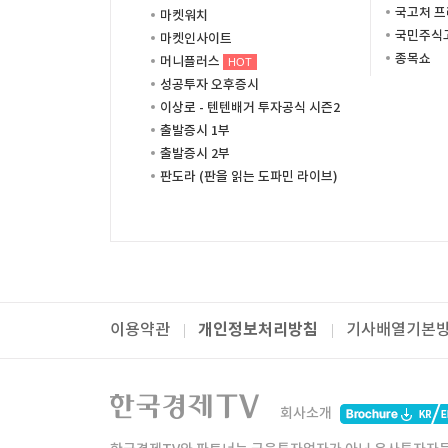
국고처 
마켓워치
국민주식고
마켓인사이트
종목쇼
머니플러스
HOT
성공투자 오후증시
이상로 - 텐텐배거 투자공식 시즌2
출발증시 1부
출발증시 2부
판도라 (판을 읽는 도파민 라이브)
개인정보처리방침
이용약관
기사배열기본
패밀리사이트
한국경제TV
와우넷
주식창
미네르
회사소개
한경미디어그룹
한국경제신문
한국경제