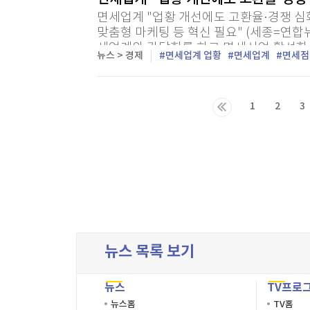
면세업계 "업황 개선에도 고환율·경쟁 심
맞춤형 마케팅 등 혁신 필요" (세종=연합
세업계와 간담회를 하고 면세산업 활성화 
뉴스 > 경제
면세업계 업황
면세업계
면세점
세점협회에서 열린 이번 간담회에는 롯데, 신
1
2
3
다음목록
마지막목록
뉴스 목록 보기
뉴스
TV프로
뉴스홈
TV홈