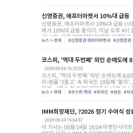
노조인 삼성그룹 초기업노동조합 삼성지부(
신영증권, 애프터마켓서 10%대 급등
신영증권, 애프터마켓서 10%대 급등 (서
에서 10%대 급등 중이다. 이날 오후 4시
10.14% 오른 20만7천500원에 거래되고 
뉴스 > 경제
신영증권 애프터마켓서
신영증권
용...
코스피, '역대 두번째' 외인 순매도에 
2026-06-04 16:10:20
코스피, '역대 두번째' 외인 순매도에 8,
리·환율 '3중고' 속 외국인 19일째 '팔
하락…'젠슨 황 효과' 기대주도 내려 코스
뉴스 > 경제
코스피 역대
외국인
상승
지
승…기관 '사자'...
IMM희망재단, ?2026 정기 수여식 
2026-06-04 16:04:57
이 기사는 06월 04일 16:04 마켓인사