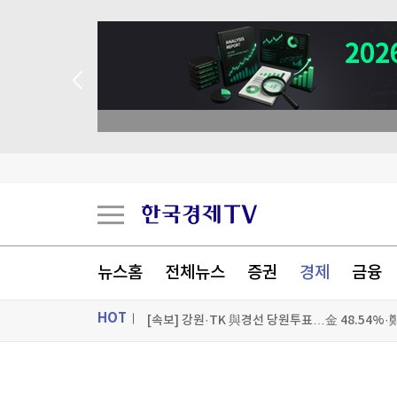
→ 2026 상반기 베스트 애널리스트 업
젤렌스키 "북한군 3만∼5만 러 배치…韓과 협력 
뉴스홈
전체뉴스
증권
경제
금융
[속보] 강원·TK 與경선 당원투표…金 48.54%·鄭 
HOT
'모친 흉기 살해' 10대, 반려견도 죽였다...취재진
ON AIR
뉴스
[포토+] 박정민, '멋짐 가득한 모습~'