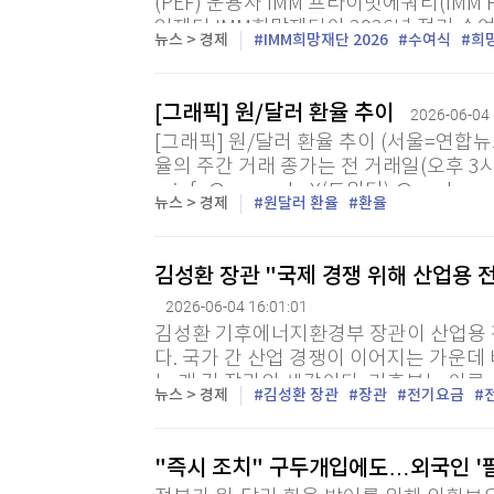
(PEF) 운용사 IMM 프라이빗에쿼티(IMM
익재단 IMM희망재단이 2026년 정기 수
뉴스 > 경제
IMM희망재단 2026
수여식
희
식은 격년으로 열리는 재단의 최대 행사로,
[그래픽] 원/달러 환율 추이
2026-06-04 
[그래픽] 원/달러 환율 추이 (서울=연합뉴
율의 주간 거래 종가는 전 거래일(오후 3시 
minfo@yna.co.kr X(트위터) @yonha
뉴스 > 경제
원달러 환율
환율
스, 무단...
김성환 장관 "국제 경쟁 위해 산업용 
2026-06-04 16:01:01
김성환 기후에너지환경부 장관이 산업용 
다. 국가 간 산업 경쟁이 이어지는 가운데
는 게 김 장관의 생각이다. 기후부는 이른
뉴스 > 경제
김성환 장관
장관
전기요금
생산 설비 등 공장을 둔 기업들엔 전기요금
"즉시 조치" 구두개입에도…외국인 '