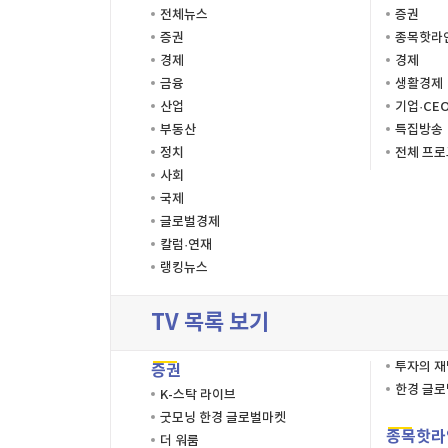
전체뉴스
증권
증권
종목핫라
경제
경제
금융
생활경제
산업
기업·CE
부동산
특집방송
정치
전체 프
사회
국제
글로벌경제
칼럼·연재
랭킹뉴스
TV 목록 보기
투자의 
증권
한경 글
K-스탁 라이브
굿모닝 한경 글로벌마켓
종목핫라
더 워룸