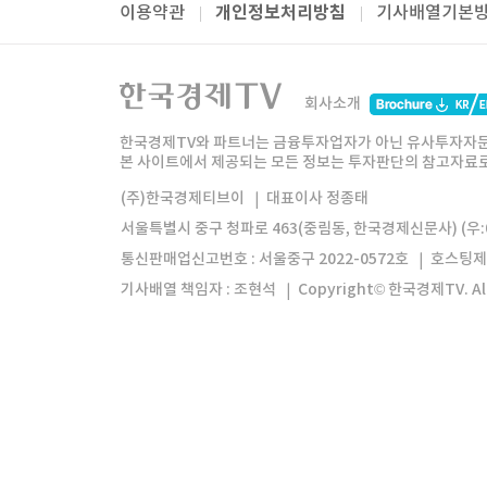
개인정보처리방침
이용약관
기사배열기본
패밀리사이트
한국경제TV
와우넷
주식창
미네르
회사소개
한경미디어그룹
한국경제신문
한국경제
한국경제TV와 파트너는 금융투자업자가 아닌 유사투자자문
본 사이트에서 제공되는 모든 정보는 투자판단의 참고자료로 
모바일앱
한국경제TV앱
주식창앱
(주)한국경제티브이
대표이사 정종태
서울특별시 중구 청파로 463(중림동, 한국경제신문사) (우:0
통신판매업신고번호 : 서울중구 2022-0572호
호스팅제
기사배열 책임자 : 조현석
Copyright© 한국경제TV. All 