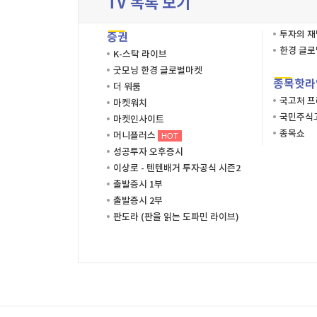
TV 목록 보기
투자의 
증권
한경 글
K-스탁 라이브
굿모닝 한경 글로벌마켓
종목핫라
더 워룸
국고처 
마켓워치
국민주식고
마켓인사이트
종목쇼
머니플러스
HOT
성공투자 오후증시
이상로 - 텐텐배거 투자공식 시즌2
출발증시 1부
출발증시 2부
판도라 (판을 읽는 도파민 라이브)