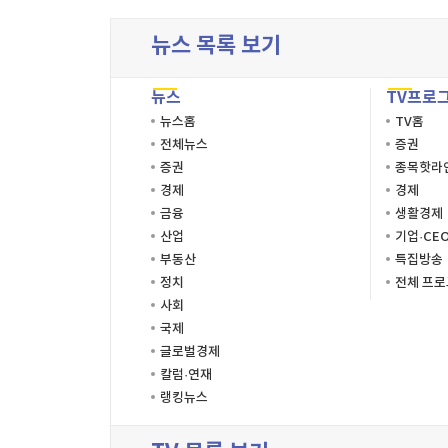
뉴스 목록 보기
뉴스
TV프로
뉴스홈
TV홈
전체뉴스
증권
증권
종목핫라
경제
경제
금융
생활경제
산업
기업·CE
부동산
특집방송
정치
전체 프
사회
국제
글로벌경제
칼럼·연재
랭킹뉴스