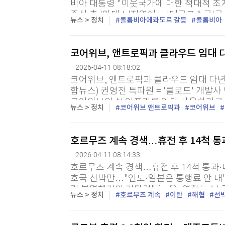
비아 대통령 "이웃국가에 대한 적대적 조
중심 축 '안데스'지역에서 '메르코수르'로
뉴스 > 정치
콜롬비아에콰도르 갈등
콜롬비아
호 특파원 = 콜롬비아와 에콰도르의 분쟁이
코어위브, 앤트로픽과 클라우드 임대 다
2026-04-11 08:18:02
코어위브, 앤트로픽과 클라우드 임대 다년
합뉴스) 권영전 특파원 = '클로드' 개발사
코어위브의 AI 인프라를 임대 사용하기로
뉴스 > 정치
코어위브 앤트로픽과
코어위브
발과 배포를 지원하는 다년 계약을 체결했다
호르무즈 계속 경색…휴전 후 14척 통
2026-04-11 08:14:33
호르무즈 계속 경색…휴전 후 14척 통과
호국 선박만…"인도·일본은 통행료 안 내"
건 분명해기만 기다려" (서울=연합뉴스)
뉴스 > 정치
호르무즈 계속
이란
해협
선
서 종전 협상에 나서는 가운데 이번 협상의