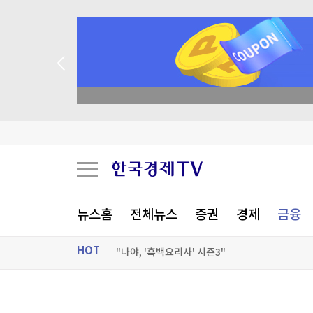
[마켓스토리] 역대 최고 실적인데…웃지 못하는 
종목 무료 정밀 진단
광어 한 접시, 마트서도 2만6천원…"폭염 속 더 
'회생 데드라인' 3주 홈플러스…'매대 구성·신뢰 
[뉴욕증시-주간전망] 물가 지표에 금리인상 속도
[포토+] 박정민, '멋짐 가득한 모습~'
뉴스홈
전체뉴스
증권
경제
금융
"나야, '흑백요리사' 시즌3"
HOT
[온에어] 국고처 2부
[마켓스토리] 역대 최고 실적인데…웃지 못하는 
ON AIR
뉴스
[마켓스토리] 역대 최고 실적인데…웃지 못하는 