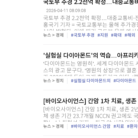
국토부 추경 2.2천억 확정…대중교통
2026-04-11 08:09:08
국토부 추경 2.2천억 확정…대중교통비·
홍국기 기자 = 국토교통부는 올해 추가경
11일 밝혔다. 이에 따라 국토부 올해 예산
뉴스 > 경제
국토부 추경
지원
확대
해외
대중교통비 환급 지원에 1천904억원이 증액
'실험실 다이아몬드'의 역습…아프리카
‘다이아몬드는 영원히’. 세계 다이아몬드
스의 광고 문구다. ‘영원의 상징’으로 결
가 2020년대 들어 크게 흔들리고 있다. ‘
뉴스 > 정치
실험실 다이아몬드의
다이아몬드
몬드’ 생산량이 빠르게 늘며 천연 다이아몬
[바이오사이언스] 간암 1차 치료, 생존
[바이오사이언스] 간암 1차 치료, 생존 2
체 생존 기간 23.7개월 NCCN 권고에도
합뉴스) 최현석 기자 = 최근 암 사망 원인
뉴스 > 경제
바이오사이언스 간암
치료
환자
가 세워졌다. 1차 치료 생존 기간 2년 벽을