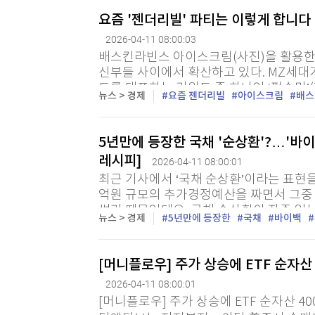
요즘 '젠더리빌' 파티는 이렇게 합니다 
2026-04-11 08:00:03
배스킨라빈스 아이스크림(사진)을 활용한 
신부들 사이에서 확산하고 있다. MZ세대
드를 대표하는 키워드 중 하나인 ‘펀슈머’
뉴스 > 경제
요즘 젠더리빌
아이스크림
배스
영역까지 확장하고 있는 모양새다. 11일 관
5년만에 등장한 국채 '순상환'?…'바
레시피]
2026-04-11 08:00:01
최근 기사에서 ‘국채 순상환’이라는 표현을 
억원 규모의 추가경정예산을 짜면서 그중 
썼기 때문인데요. 국채 순상환이 자주 있는
뉴스 > 경제
5년만에 등장한
국채
바이백
표현이 ‘바이백’입니다. 미국-이란 전쟁으로
[머니플로우] 주가 상승에 ETF 순자산
2026-04-11 08:00:01
[머니플로우] 주가 상승에 ETF 순자산 4