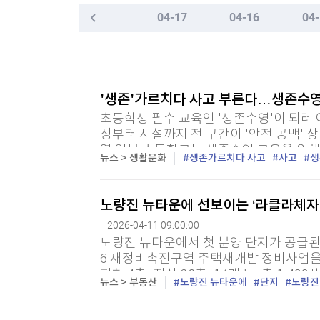
한국경제TV
뉴스홈
04-17
04-16
04-
머니팜 모닝라이브
증권
굿모닝 작전
금융
오늘장 뭐사지?
부동산
[오후5시] 뉴스플러스
사회
'생존'가르치다 사고 부른다…생존수영,
온로드 (ON ROAD) 인사이트
글로벌경제
초등학생 필수 교육인 '생존수영'이 되레 
랭킹뉴스
정부터 시설까지 전 구간이 '안전 공백' 
역 일부 초등학교는 생존수영 교육을 위해
뉴스 > 생활문화
생존가르치다 사고
사고
생
미네르바아카데미
증권 데이터
노량진 뉴타운에 선보이는 ‘라클라체자이드
2026-04-11 09:00:00
스페셜강의
특징주 뉴스
노량진 뉴타운에서 첫 분양 단지가 공급된
투자/재테크
매매신호 (랭킹100
6 재정비촉진구역 주택재개발 정비사업을
부동산/세무
투자분석
지하 4층~지상 28층, 14개 동, 총 1,4
뉴스 > 부동산
노량진 뉴타운에
단지
노량진
산업
을 제외한 전용면적 59~106㎡ 369세대를
국내증시
[모집-3기-] 돈버는 트레이딩 투자 북클럽
환율