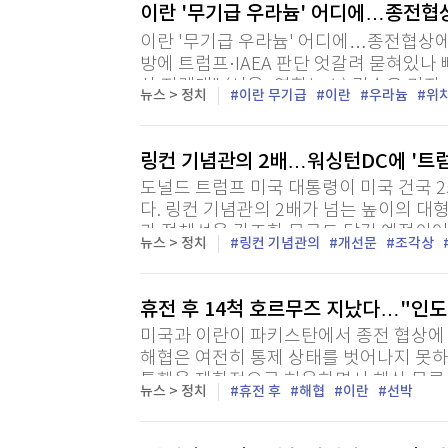
이란 '무기급 우라늄' 어디에…종전협
[할인50%] 한·미 투자 올인원 클래스
해외증시
이란 '무기급 우라늄' 어디에…종전협상에 
방에 트럼프·IAEA 판단 엇갈려 묻혀있
상 지렛대" (서울=연합뉴스) 김승욱 기자
뉴스 > 정치
이란 무기급
이란
우라늄
위
파악해 회수 가능하다고 주장하고 있지만, 
링컨 기념관의 2배…워싱턴DC에 '트
도널드 트럼프 미국 대통령이 미국 건국 
다. 링컨 기념관의 2배가 넘는 높이의 대
가 정체성을 강조한 문구도 담길 예정이어
뉴스 > 정치
링컨 기념관의
개선문
조각상
휴전 후 14척 호르무즈 지났다…"인도
미국과 이란이 파키스탄에서 종전 협상에
해협은 여전히 통제 상태를 벗어나지 못하
통행을 제한적으로 허용하면서 해상 물류 
뉴스 > 정치
휴전 후
해협
이란
선박
영국 파이낸셜타임스(FT)에 따르면 휴전 