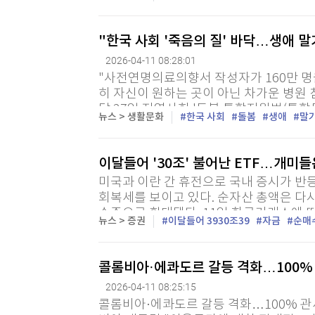
턴DC에 건립을 추진중인 '개선문'(Triumpha
"한국 사회 '죽음의 질' 바닥…생애 말
2026-04-11 08:28:01
"사전연명의료의향서 작성자가 160만 명을
히 자신이 원하는 곳이 아닌 차가운 병원 
달 27일 지역사회 '돌봄 통합지원법(통합
뉴스 > 생활문화
한국 사회
돌봄
생애
말
막 퍼즐인 '생애 말기 돌봄'은 제도적 사각
이달들어 '30조' 불어난 ETF…개미
미국과 이란 간 휴전으로 국내 증시가 반
회복세를 보이고 있다. 순자산 총액은 다시
수준으로 확대됐다. 11일 한국거래소에 따
뉴스 > 증권
이달들어 3930조39
자금
순매
ETF 순자산은 391조8천733억원으로 집계
콜롬비아·에콰도르 갈등 격화…100%
2026-04-11 08:25:15
콜롬비아·에콰도르 갈등 격화…100% 관