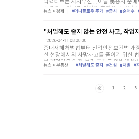
닥액티브는 지지부진…이달 美증시 순매도 
종 기자 = 미국과 이란의 휴전으로 국내
뉴스 > 경제
머니플로우 주가
증시
순매수
드(ETF) 순자산이 400조원 향해 다시 시
"처벌해도 줄지 않는 안전 사고, 작업자
2026-04-11 08:00:00
중대재해처벌법부터 산업안전보건법 개정,
설 현장에서의 사망사고를 줄이기 위한 
법 개정안은 안전·보건 조치를 위반해 발생
뉴스 > 부동산
처벌해도 줄지
건설
처벌
망한 경우 해당 기업에 영업이익 5% 이내의
1
2
3
다음목록
마지막목록