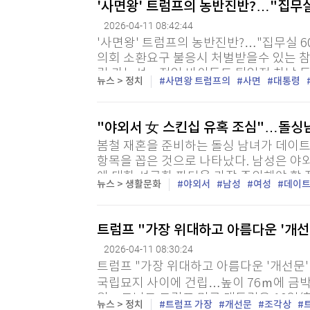
'사면왕' 트럼프의 농반진반?…"집무실
2026-04-11 08:42:44
'사면왕' 트럼프의 농반진반?…"집무실 60
의회 소환요구 불응시 처벌받을수 있는 참모
란 가능성…전임 바이든도 퇴임전 차남 등 
뉴스 > 정치
사면왕 트럼프의
사면
대통령
준형 특파원 = 도널드 트럼프 미국 대통령이
"야외서 女 스킨십 유혹 조심"…돌싱남
봄철 재혼을 준비하는 돌싱 남녀가 데이트
항목을 꼽은 것으로 나타났다. 남성은 야외
에 대한 성급한 판단을 가장 주의해야 할
뉴스 > 생활문화
야외서
남성
여성
데이
근 진행한 '봄철 재혼 데이트 시 주의할 점'
트럼프 "가장 위대하고 아름다운 '개선
2026-04-11 08:30:24
트럼프 "가장 위대하고 아름다운 '개선문
국립묘지 사이에 건립…높이 76ｍ에 금박
원 = 도널드 트럼프 미국 대통령은 10일(
뉴스 > 정치
트럼프 가장
개선문
조각상