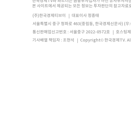
한국경제TV와 파트너는 금융투자업자가 아닌 유사투자자문
본 사이트에서 제공되는 모든 정보는 투자판단의 참고자료로 
모바일앱
한국경제TV앱
주식창앱
(주)한국경제티브이
대표이사 정종태
서울특별시 중구 청파로 463(중림동, 한국경제신문사) (우:0
통신판매업신고번호 : 서울중구 2022-0572호
호스팅제
기사배열 책임자 : 조현석
Copyright© 한국경제TV. All 