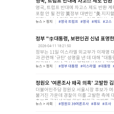
영국, 트럼프 반대에 차고스 제도 반환
영국, 트럼프 반대에 차고스 제도 반환 계
포함 안 될 전망 英정부 대변인 "美 지지
연합뉴스) 송진원 특파원 = 영국 정부는
뉴스 > 정치
영국 트럼프
영국
제도
고스
양 차고스 제도를 모리셔스에 반환하는 협
정부 "李대통령, 보편인권 신념 표명
2026-04-11 18:21:50
정부는 11일 이스라엘 외교부가 이재명 대
과 관련해 '규탄' 성명을 낸 데 대해 "대
외교부는 이날 공식 X 계정에서 "이스라
뉴스 > 정치
정부 대통령
이스라엘
대통령
의견이 아닌 보편적 인권에 대한 신념을 표
정원오 '여론조사 왜곡 의혹' 고발한 
더불어민주당 정원오 서울시장 후보가 여
불거진 가운데 경찰이 이를 고발한 측에 대
후보를 공직선거법 위반 혐의로 고발한 
뉴스 > 사회
정원오 39여론조사
후보
조사
조사했다고 서울 성동경찰서가 밝혔다. 전