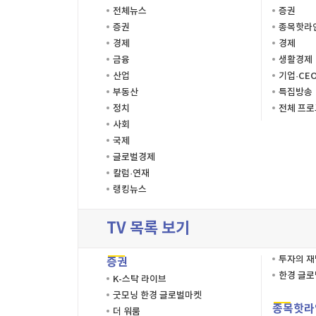
전체뉴스
증권
증권
종목핫라
경제
경제
금융
생활경제
산업
기업·CE
부동산
특집방송
정치
전체 프
사회
국제
글로벌경제
칼럼·연재
랭킹뉴스
TV 목록 보기
투자의 
증권
한경 글
K-스탁 라이브
굿모닝 한경 글로벌마켓
종목핫라
더 워룸