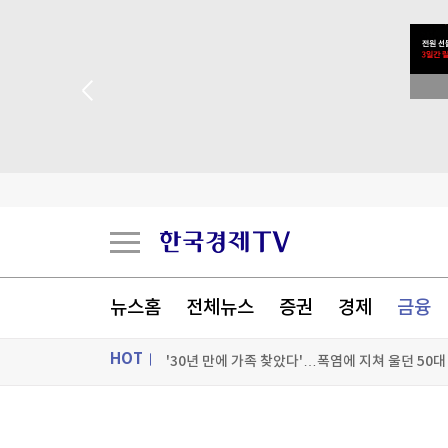
→ 8월 17일 특별 생방송
6세 이어 또 아동 사망…中 유전자 편집 임상 논란
뉴스홈
전체뉴스
증권
경제
금융
'30년 만에 가족 찾았다'…폭염에 지쳐 울던 50
HOT
'창사 첫 파업' 카카오, 연봉 6.3% 인상 합의
ON AIR
뉴스
[포토+] 박정민, '멋짐 가득한 모습~'