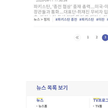
2026-04-11 17:56:34
파키스탄, '종전 협상' 중재 총력…미국·
장관들과 통화…대표단·취재진 무비자 입
측, 파키스탄 통해 의제 합의 후 대면 논
뉴스 > 정치
파키스탄 종전
파키스탄
이란
손현규 박진형 특파원 = 미국과 이란의 종전
1
2
3
다음목록
마지막목록
뉴스 목록 보기
뉴스
TV프로
뉴스홈
TV홈