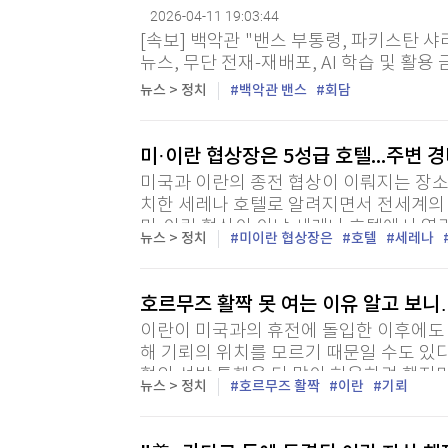
[할인50%] 한·미 투자 올인원 클래스
해외증시
2026-04-11 19:03:44
[속보] 백악관 "밴스 부통령, 파키스탄 샤리
뉴스, 무단 전재-재배포, AI 학습 및 활용 
뉴스 > 정치
백악관 밴스
회담
미·이란 협상장은 5성급 호텔...주변 경
미국과 이란의 종전 협상이 이뤄지는 장
치한 세레나 호텔로 알려지면서 전세계의 
미·이란 협상이 이날 세레나 호텔에서 열
뉴스 > 정치
미이란 협상장은
호텔
세레나
뉴욕타임스도 익명의 파키스탄 당국자를 인
호르무즈 활짝 못 여는 이유 알고 보니
이란이 미국과의 휴전에 돌입한 이후에도 
해 기뢰의 위치를 모르기 때문일 수도 있
협의 선박 통행을 더 많이 허용하려 했지
뉴스 > 정치
호르무즈 활짝
이란
기뢰
몰라 실행하지 못하고 있다고 뉴욕타임스(NY