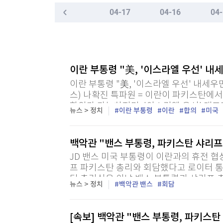
한국경제TV
뉴스홈
04-17
04-16
04-
"나야, '흑백요리사' 시즌3"
머니팜 모닝라이브
증권
굿모닝 작전
금융
[온에어] 경제전쟁 꾼 시즌3
오늘장 뭐사지?
부동산
6세 이어 또 아동 사망…中 유전자 편집 임상 논란
[오후5시] 뉴스플러스
사회
이란 부통령 "美, '이스라엘 우선' 내
온로드 (ON ROAD) 인사이트
글로벌경제
6세 이어 또 아동 사망…中 유전자 편집 임상 논란
이란 부통령 "美, '이스라엘 우선' 내세
랭킹뉴스
스) 나확진 특파원 = 이란이 파키스탄에서
합의가 가능하지만, '이스라엘 우선' 대
뉴스 > 정치
이란 부통령
이란
합의
미국
하마드 레자 아레프 이란 수석부통령은 11일
미네르바아카데미
증권 데이터
백악관 "밴스 부통령, 파키스탄 샤리프
JD 밴스 미국 부통령이 이란과의 휴전 협
스페셜강의
특징주 뉴스
프 파키스탄 총리와 회담했다고 로이터 통
투자/재테크
매매신호 (랭킹100
탄 총리실은 이날 밴스 부통령과 샤리프 총
뉴스 > 정치
백악관 밴스
회담
도널드 트럼프 미국 대통령의 사위인 재러드
부동산/세무
투자분석
산업
국내증시
[모집-3기-] 돈버는 트레이딩 투자 북클럽
[속보] 백악관 "밴스 부통령, 파키스탄
환율