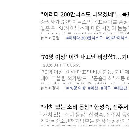
"이러다 200만닉스도 나오겠네"…목표
증권사가 SK하이닉스의 목표주가를 줄상향
놓은 뒤, SK하이닉스에 대한 시장의 눈높
는 2.91% 오른 102만7000원에 거래
뉴스 > 증권
이러다 200만닉스도
SK하이닉스
쟁...
'70명 이상' 이란 대표단 비장함?…
2026-04-11 18:05:55
'70명 이상' 이란 대표단 비장함?…기내
내에 그을린 책가방도…'공습피해' 초등 
행의 내 동반자들" (서울=연합뉴스) 오수
뉴스 > 정치
70명 이상
이란
미국
대표단
키스탄으로 간 이란 대표단이 공습으로 대규
"가치 있는 소비 동참" 한성숙, 전주
"가치 있는 소비 동참" 한성숙, 전주서 
기자 = 중소벤처기업부는 한성숙 장관이 
과 간담회를 갖고 '4월 동행축제' 개막식