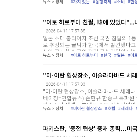
뉴스 > 경제
가치 있는
동행축제
소비
한
고 밝혔다. 한 장관은 전주남부시장에서 청
"이토 히로부미 친필, 韓에 있었다"...
2026-04-11 17:57:35
일본 초대 총리이자 조선 국권 침탈의 1
로 추정되는 글씨가 한국에서 발견됐다고 
신에 공개한 한국의 전직 국회의원이 대
뉴스 > 정치
이토 히로부미
한국
일본
이
후손이 작품을 보관하다 올해 1월 "한일 간
"미·이란 협상장소, 이슬라마바드 세레
2026-04-11 17:57:33
"미·이란 협상장소, 이슬라마바드 세레나
베이징=연합뉴스) 손현규 한종구 특파원 
파키스탄 세레나 호텔은 수도 이슬라마바드
뉴스 > 정치
미이란 협상장소
호텔
세레나
과 고위급 인사들이 주로 이용하는 이슬라마
파키스탄, '종전 협상' 중재 총력…미국