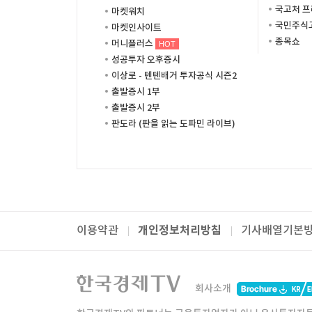
국고처 
마켓워치
국민주식고
마켓인사이트
종목쇼
머니플러스
HOT
성공투자 오후증시
이상로 - 텐텐배거 투자공식 시즌2
출발증시 1부
출발증시 2부
판도라 (판을 읽는 도파민 라이브)
개인정보처리방침
이용약관
기사배열기본
패밀리사이트
한국경제TV
와우넷
주식창
미네르
회사소개
한경미디어그룹
한국경제신문
한국경제