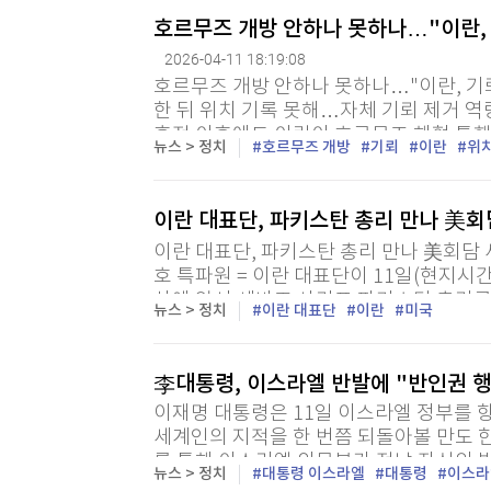
호르무즈 개방 안하나 못하나…"이란,
2026-04-11 18:19:08
호르무즈 개방 안하나 못하나…"이란, 기
한 뒤 위치 기록 못해…자체 기뢰 제거 역
휴전 이후에도 이란이 호르무즈 해협 통행
뉴스 > 정치
호르무즈 개방
기뢰
이란
위
라 기뢰의 위치를 모르기 때문일 수도 있다는
이란 대표단, 파키스탄 총리 만나 美
이란 대표단, 파키스탄 총리 만나 美회담
호 특파원 = 이란 대표단이 11일(현지
상에 앞서 셰바즈 샤리프 파키스탄 총리를 
뉴스 > 정치
이란 대표단
이란
미국
다. IRIB는 "이란과 미국 회담의 세부 사
李대통령, 이스라엘 반발에 "반인권 
이재명 대통령은 11일 이스라엘 정부를 
세계인의 지적을 한 번쯤 되돌아볼 만도 한
를 통해 이스라엘 외무부가 전날 자신의 발
뉴스 > 정치
대통령 이스라엘
대통령
이스라