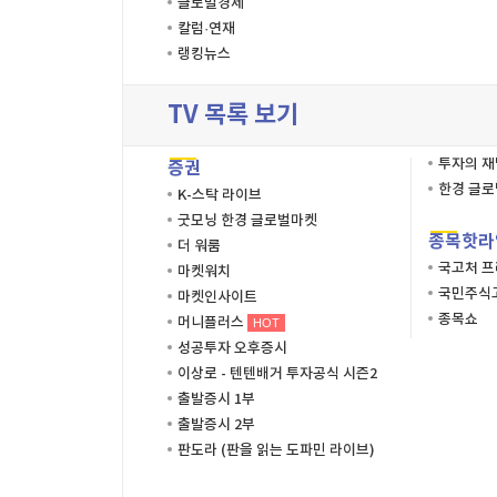
글로벌경제
칼럼·연재
랭킹뉴스
TV 목록 보기
투자의 
증권
한경 글
K-스탁 라이브
굿모닝 한경 글로벌마켓
종목핫라
더 워룸
국고처 
마켓워치
국민주식고
마켓인사이트
종목쇼
머니플러스
HOT
성공투자 오후증시
이상로 - 텐텐배거 투자공식 시즌2
출발증시 1부
출발증시 2부
판도라 (판을 읽는 도파민 라이브)