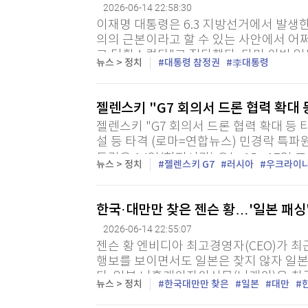
2026-06-14 22:58:30
이재명 대통령은 6.3 지방선거에서 발생
의의 근본이라고 할 수 있는 사안에서 어
고 당황스럽다"고 질타했다. 다만 이번 
뉴스 > 정치
대통령 참정권
李대통령
대해서는 "반사회적 행태"라고 규정하며 법
젤렌스키 "G7 회의서 드론 협력 확대 
젤렌스키 "G7 회의서 드론 협력 확대 등 
설 등 타격 (로마=연합뉴스) 민경락 특파
통령은 14일(현지시간) 오는 15∼17일 
뉴스 > 정치
젤렌스키 G7
러시아
우크라이
의에서 드론 협력 등을 위한 회담을 준비 중
한국·대만만 찾은 젠슨 황…'일본 패싱'
2026-06-14 22:55:07
젠슨 황 엔비디아 최고경영자(CEO)가 
행보를 보이면서도 일본은 찾지 않자 일본
다. 일본 니혼게이자이신문(닛케이)은 최근
뉴스 > 정치
한국대만만 찾은
일본
대만
집중 조명하며 "이번 '재팬 패싱'은 반도체