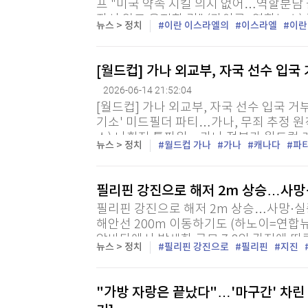
프 "미국 약속 지킬 의지 없어…역할분담
좌시 않고 응징할 것" (카이로=연합뉴스)
뉴스 > 정치
이란 이스라엘의
이스라엘
이란
해각서(MOU) 체결이 임박한 가운데 이스라
[월드컵] 가나 외교부, 자국 선수 입국
2026-06-14 21:52:04
[월드컵] 가나 외교부, 자국 선수 입국 
기소' 미드필더 파티…가나, 무죄 추정 
스) 나확진 특파원 = 가나 정부가 월드컵
뉴스 > 정치
월드컵 가나
가나
캐나다
파
자국 축구대표팀 선수의 입국을 금지한 캐나
필리핀 강진으로 해저 2m 상승…사망·
필리핀 강진으로 해저 2m 상승…사망·실
해안선 200m 이동하기도 (하노이=연합뉴
앞바다에서 발생한 규모 7.8의 강진에 따
뉴스 > 정치
필리핀 강진으로
필리핀
지진
불어난 가운데 해당 지역 해저가 지진의 영
"가방 자랑은 끝났다"…'마구간' 차린