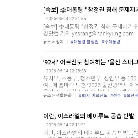
[속보] 李대통령 "참정권 침해 문제
2026-06-14 22:51:55
[속보] 李대통령 "참정권 침해 문제제기
경닷컴 기자 yesrang@hankyung.com
뉴스 > 정치
대통령 참정권
李대통령
‘92세' 어르신도 참여하는 '울산 스내
2026-06-14 22:28:28
유치부, 초등부, 청소년부, 성인부 등 15
여...매 홀마다 투혼 ‘2026 울산광역시
울산 중구 태화강 십리대밭 축구장에서 성
뉴스 > 생활문화
92세 어르신도
선수
울산
그골프대회'를 기치로 하는 울산시 체육회장
이란, 이스라엘의 베이루트 공습 반발
2026-06-14 22:11:21
이란, 이스라엘의 베이루트 공습 반발…"