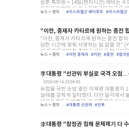
상훈 특파원 = 14일(현지시간) 레바논
이란의 반발을 산 이스라엘군은 자국을 겨
뉴스 > 정치
이스라엘군 베이루트
이스라엘군
대비하고 있다고 밝혔다. 이스라엘군에 따
"이란, 중재자 카타르에 원하는 종전 
"이란, 중재자 카타르에 원하는 종전 합의
담한 시간에 맞춰 서명하는 일 없을 것" 
이 자국을 방문한 중재국 카타르 협상단을
뉴스 > 정치
이란 중재자
이란
종전
합의
과 세부 요구사항을 전달하고 있다고 이란 
李대통령 "선관위 부실로 국격 오점…
2026-06-14 23:06:55
유럽을 국빈 순방 중인 이재명 대통령이 
실태를 강하게 질타했다. 다만 일각에서 불
대응하겠다고 밝혔다. 이 대통령은 이날 
뉴스 > 정치
대통령 선관위
전폭
결해 화상 수석보좌관회의를 주재했다. 이 
李대통령 "참정권 침해 문제제기 다 