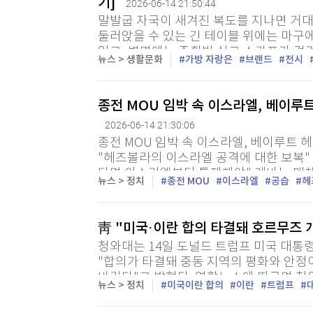
기]
2026-06-14 21:50:44
말발굽 자국이 새겨진 복도를 지나면 거대
둘러앉을 수 있는 긴 테이블 위에는 마구
있고, 벽면에는 주황빛 실크 스카프가 걸려
뉴스 > 생활문화
가방 자랑은
브랜드
전시
부들은 손님을 맞이하며 공간 곳곳에 숨겨진
종전 MOU 임박 속 이스라엘, 베이루
2026-06-14 21:30:06
종전 MOU 임박 속 이스라엘, 베이루트 
"헤즈볼라의 이스라엘 공격에 대한 보복" 
다면 이스라엘부터 통제해야" 레바논 매체 
뉴스 > 정치
종전 MOU
이스라엘
공습
헤
연합뉴스) 김상훈 특파원 = 미국과 이란의 
靑 "미국·이란 합의 타결돼 호르무즈
청와대는 14일 도널드 트럼프 미국 대통
"합의가 타결돼 중동 지역의 평화와 안정
바란다"고 밝혔다. 연합뉴스에 따르면 청와
뉴스 > 정치
미국이란 합의
이란
트럼프