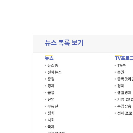
뉴스 목록 보기
뉴스
TV프로
뉴스홈
TV홈
전체뉴스
증권
증권
종목핫라
경제
경제
금융
생활경제
산업
기업·CE
부동산
특집방송
정치
전체 프
사회
국제