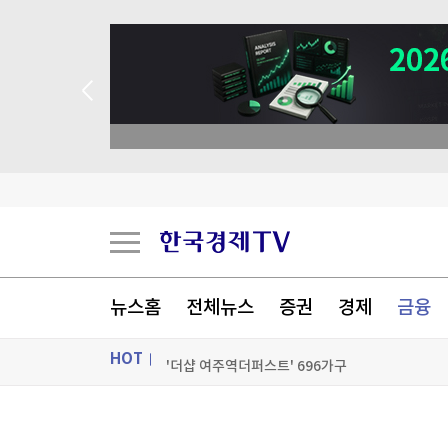
식약처, 알레르기 유발물질 미표시 두부과자 회수
뉴스홈
전체뉴스
증권
경제
금융
'더샵 여주역더퍼스트' 696가구
HOT
'더샵 여주역더퍼스트' 696가구
정부는 서두르는데…부산·대전 공공분양 잇단 연
ON AIR
뉴스
[포토+] 박정민, '멋짐 가득한 모습~'