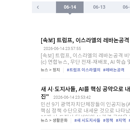
한국경제TV
뉴스홈
06-14
06-13
06-
"나야, '흑백요리사' 시즌3"
머니팜 모닝라이브
증권
굿모닝 작전
금융
[온에어] ETF 골든타임
오늘장 뭐사지?
부동산
식약처, 알레르기 유발물질 미표시 두부과자 회수
[오후5시] 뉴스플러스
사회
[속보] 트럼프, 이스라엘의 레바논공격
온로드 (ON ROAD) 인사이트
글로벌경제
식약처, 알레르기 유발물질 미표시 두부과자 회수
2026-06-14 23:57:55
랭킹뉴스
[속보] 트럼프, 이스라엘의 레바논공격 비
(c) 연합뉴스, 무단 전재-재배포, AI 학습
뉴스 > 정치
트럼프 이스라엘의
레바논공격
미네르바아카데미
증권 데이터
새 시·도지사들, AI를 핵심 공약으로
스페셜강의
특징주 뉴스
진"
2026-06-14 23:53:42
투자/재테크
매매신호 (랭킹100
민선 9기 광역자치단체장들이 인공지능(A
부동산/세무
핵심 정책 수단으로 내세운 것으로 나타났
투자분석
16개 시·도지사 당선인의 AI 관련 공약을 
산업
국내증시
뉴스 > 생활문화
새 시도지사들
정책
지역
고 14일 밝혔다. 개발원은 선거공보와 언론
[모집-3기-] 돈버는 트레이딩 투자 북클럽
환율