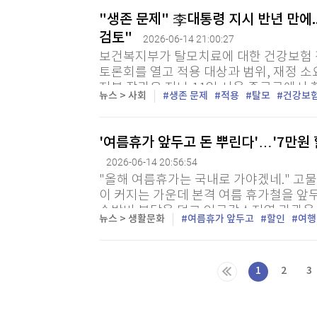
"생존 문제" 李대통령 지시 반년 만에.
검토"
2026-06-14 21:00:27
보건복지부가 탈모치료에 대한 건강보험 적
토론회를 열고 적용 대상과 범위, 재정 소
지부 장관은 지난 11일 서울 종로구에서 
뉴스 > 사회
생존 문제
적용
탈모
건강보
고 하반기 중점 추진 과제를 설명했다. 복지
'여름휴가 앞두고 돈 뿌린다'…'7만원
2026-06-14 20:56:54
"올해 여름휴가는 국내로 가야겠네." 고
이 커지는 가운데 본격 여름 휴가철을 앞
숙박비 부담을 덜고 인구감소지역 관광을 
뉴스 > 생활문화
여름휴가 앞두고
할인
여행
하면서 국내 여행 수요가 늘어날 것이란 기대
1
2
3
다음목록
마지막목록