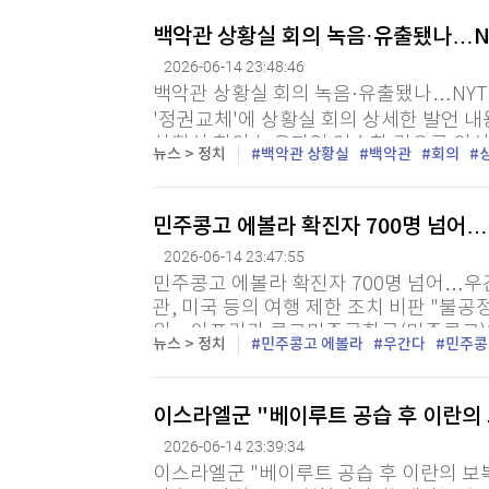
[할인50%] 한·미 투자 올인원 클래스
해외증시
백악관 상황실 회의 녹음·유출됐나…N
2026-06-14 23:48:46
백악관 상황실 회의 녹음·유출됐나…NYT
'정권교체'에 상황실 회의 상세한 발언 내
상황실 회의 녹음파일 입수한 것으로 의심"
뉴스 > 정치
백악관 상황실
백악관
회의
널드 트럼프 미국 대통령 집권 2기 백악관
민주콩고 에볼라 확진자 700명 넘어…
2026-06-14 23:47:55
민주콩고 에볼라 확진자 700명 넘어…우
관, 미국 등의 여행 제한 조치 비판 "불
원 = 아프리카 콩고민주공화국(민주콩고)
뉴스 > 정치
민주콩고 에볼라
우간다
민주콩
넘어섰다. 민주콩고 언론공보부가 14일(현지
이스라엘군 "베이루트 공습 후 이란의 
2026-06-14 23:39:34
이스라엘군 "베이루트 공습 후 이란의 보복