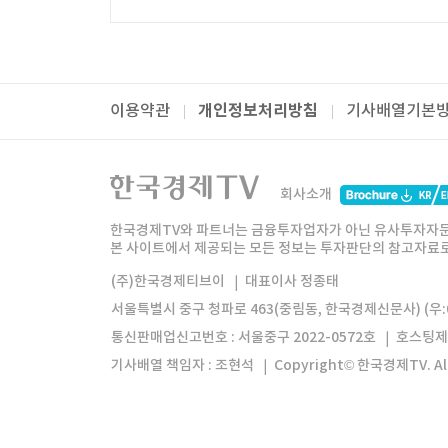
개인정보처리방침
이용약관
기사배열기본
패밀리사이트
한국경제TV
와우넷
주식창
미네르
회사소개
한경미디어그룹
한국경제신문
한국경제
한국경제TV와 파트너는 금융투자업자가 아닌 유사투자자문
본 사이트에서 제공되는 모든 정보는 투자판단의 참고자료로 
모바일앱
한국경제TV앱
주식창앱
(주)한국경제티브이
대표이사 정종태
서울특별시 중구 청파로 463(중림동, 한국경제신문사) (우:0
통신판매업신고번호 : 서울중구 2022-0572호
호스팅제
기사배열 책임자 : 조현석
Copyright© 한국경제TV. All 