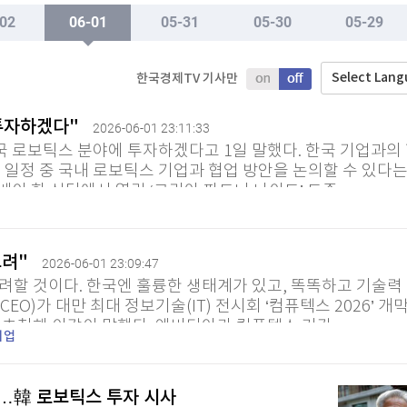
TV홈
무료방송
전체뉴스
02
06-01
05-31
05-30
05-29
이전주
증권
파트너스
경제
종목핫라인
추천 상
산업
Select Lan
한국경제TV 기사만
경제
오늘의 
정치
망·10여명 부상"(종합)
생활경제
수익후기
국제
 투자하겠다"
2026-06-01 23:11:33
기업·CEO
이벤트
칼럼·연재
망·10여명 부상"(종합)
한국 로보틱스 분야에 투자하겠다고 1일 말했다. 한국 기업과의
특집방송
 일정 중 국내 로보틱스 기업과 협업 방안을 논의할 수 있다는
전체 프로그램
베이 한 식당에서 열린 ‘코리아 파트너 나이트’ 도중...
채널/편성
고려"
2026-06-01 23:09:47
려할 것이다. 한국엔 훌륭한 생태계가 있고, 똑똑하고 기술력
지역별채널
EO)가 대만 최대 정보기술(IT) 전시회 ‘컴퓨텍스 2026’ 개
)
편성표
 초청해 이같이 말했다. 엔비디아가 컴퓨텍스 기간...
기업
"…韓 로보틱스 투자 시사