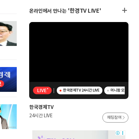
'한경TV LIVE'
온라인에서 만나는
한국경제TV 24시간 LIVE
머니팜 모닝라이브 -
한국경제TV
24시간 LIVE
채팅참여