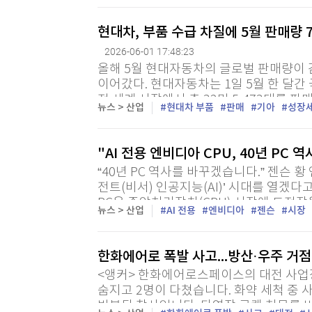
현대차, 부품 수급 차질에 5월 판매량 
2026-06-01 17:48:23
올해 5월 현대자동차의 글로벌 판매량이 
이어갔다. 현대자동차는 1일 5월 한 달간 국내
전 세계 시장에서 총 32만 5,473대를 
뉴스 > 산업
현대차 부품
판매
기아
성장
비교해 7.7% 감소한 수치다. 특히 지난해보다
"AI 전용 엔비디아 CPU, 40년 PC 
“40년 PC 역사를 바꾸겠습니다.” 젠슨 황
전트(비서) 인공지능(AI)’ 시대를 열겠다
PC용 중앙처리장치(CPU) 시장에 도전장을
뉴스 > 산업
AI 전용
엔비디아
젠슨
시장
든 정보기술(IT) 기기를 ‘엔비디아 생태계
한화에어로 폭발 사고...방산·우주 거점
<앵커> 한화에어로스페이스의 대전 사업
숨지고 2명이 다쳤습니다. 화약 세척 중
반복된 참사입니다. 다연장 로켓 천무를 