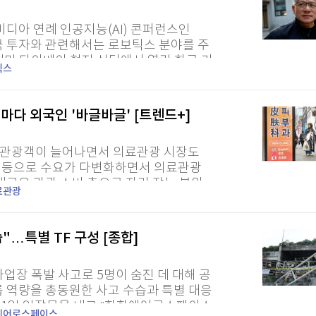
비디아 연례 인공지능(AI) 콘퍼런스인
한국 투자와 관련해서는 로보틱스 분야를 주
 대만 타이베이 현지 식당에서 열린 한국 기
틱스
에서 “한국(서울)이 원한다면...
다 외국인 '바글바글' [트렌드+]
인 관광객이 늘어나면서 의료관광 시장도
의원 등으로 수요가 다변화하면서 의료관광
새로운 관광 소비 축으로 자리 잡는 분위
료관광
4월 방한 외래관광객은...
"…특별 TF 구성 [종합]
장 폭발 사고로 5명이 숨진 데 대해 공
룹 역량을 총동원한 사고 수습과 특별 대응
 1일 입장문을 내고 “한화에어로스페이스
에어로스페이스