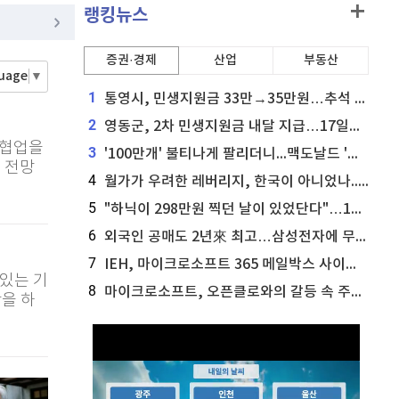
비트코인 골드
1,313
(
-763.82%
)
랭킹뉴스
홈
AI추천
퀀텀
920
(
0%
)
품
증권·경제
마켓이슈
산업
부동산
guage
▼
특징주
이벤트
이더리움 클래식
9,225
(
1.37%
)
1
통영시, 민생지원금 33만→35만원…추석 전 푼다
2
영동군, 2차 민생지원금 내달 지급…17일부터 신청 접수
 협업을
3
'100만개' 불티나게 팔리더니...맥도날드 '충주찰옥수수버거' 돌연 판매 종료
 전망
4
월가가 우려한 레버리지, 한국이 아니었나...'상황 인식' 못한 아셴브레너의 추락
5
"하닉이 298만원 찍던 날이 있었단다"…100만 클릭 '전래동화' 정체
6
외국인 공매도 2년來 최고…삼성전자에 무슨일이 [B급기자의 B급리포트]
7
IEH, 마이크로소프트 365 메일박스 사이버보안 사고 조사 착수
 있는 기
8
마이크로소프트, 오픈클로와의 갈등 속 주가 상승
막을 하