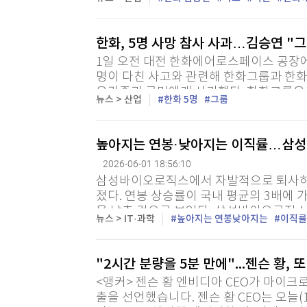
대전사업장 사고로 숨진 직원과 유가족, 부상
한화, 5명 사망 참사 사과…김승연 "
1일 오전 대전 한화에어로스페이스 공장에
명이 다친 사고와 관련해 한화그룹과 한
유가족과 국민에게 사과했다. 한화그룹은
뉴스 > 산업
한화 5명
그룹
로 숨진 직원과 유가족, 부상 직원, 지역 주
높아지는 연봉·낮아지는 이직률…삼성바
2026-06-01 18:56:10
삼성바이오로직스에서 자발적으로 퇴사하는
졌다. 연봉 상승률이 국내 평균의 3배에 
을 낮춘 것으로 보인다. 삼성바이오로직스가
뉴스 > IT·과학
높아지는 연봉낮아지는
이직률
보고서에 따르면 이 회사의 자발적 이직률은 
"2시간 분량을 5분 만에"...젠슨 황, 
<앵커> 젠슨 황 엔비디아 CEO가 마이크로
출을 선언했습니다. 젠슨 황 CEO는 오늘(1