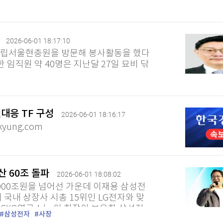
사
2026-06-01 18:17:10
 국립서울현충원을 방문해 봉사활동을 했다
한 임직원 약 40명은 지난달 27일 묘비 닦
별대응 TF 구성
2026-06-01 18:16:17
yung.com
산 60조 돌파
2026-06-01 18:08:02
000조원을 넘어선 가운데 이재용 삼성전
 국내 상장사 시총 15위인 LG전자와 맞
CXO연구소는 이 회장이 보유한 삼성전
삼성전자
사장
·삼성화재·삼성전자 우선주 등...