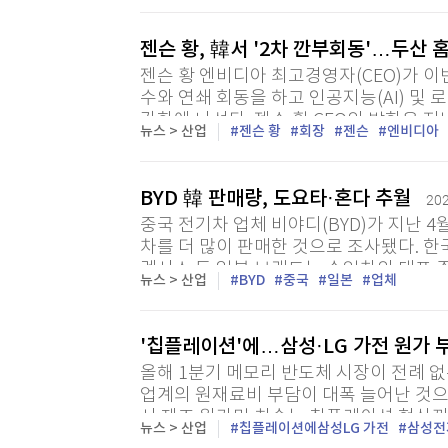
젠슨 황, 韓서 '2차 깐부회동'…두산
젠슨 황 엔비디아 최고경영자(CEO)가 이
수와 연쇄 회동을 하고 인공지능(AI) 및 
강화에 나선다. 젠슨 황 CEO의 방한은
뉴스 > 산업
젠슨 황
회장
젠슨
엔비디아
(APEC) CEO 서밋 참석 이후 7개월 만이다
BYD 韓 판매량, 도요타·혼다 추월
202
중국 전기차 업체 비야디(BYD)가 지난 4
차를 더 많이 판매한 것으로 조사됐다. 한
렉서스 등 일본 브랜드는 수입차의 대표 주
뉴스 > 산업
BYD
중국
일본
업체
'칩플레이션'에…삼성·LG 가전 원가 
올해 1분기 메모리 반도체 시장이 전례 
업계의 원재료비 부담이 대폭 늘어난 것으
서 제조 원가만 치솟는 칩플레이션 현상까지
뉴스 > 산업
칩플레이션에삼성LG 가전
삼성전