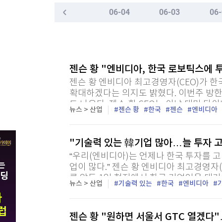
한국경제TV
뉴스홈
06-04
06-03
06-
"나야, '흑백요리사' 시즌3"
머니팜 모닝라이브
증권
굿모닝 작전
금융
[온에어] 신박한 경제토크 킥
오늘장 뭐사지?
부동산
시리아 수도 외곽서 미니버스 폭발…"최소 2명 사
[오후5시] 뉴스플러스
사회
젠슨 황 "엔비디아, 한국 로보틱스에
온로드 (ON ROAD) 인사이트
글로벌경제
시리아 수도 외곽서 미니버스 폭발…"최소 2명 사
젠슨 황 엔비디아 최고경영자(CEO)가 
랭킹뉴스
확대하겠다는 의지도 밝혔다. 이번주 방한
도 나온다. 젠슨 황 CEO는 이날 대만 타이
뉴스 > 산업
젠슨 황
한국
젠슨
엔비디아
미네르바아카데미
증권 데이터
"기술력 있는 韓기업 많아…늘 투자 
“우리(엔비디아)는 언제나 한국 투자를 고
스페셜강의
특징주 뉴스
업이 많다.” 젠슨 황 엔비디아 최고경영자(C
투자/재테크
매매신호 (랭킹100
루 앞둔 1일 현지에서 한국 기업인을 대거
뉴스 > 산업
기술력 있는
한국
엔비디아
부동산/세무
투자분석
산업
국내증시
[모집-3기-] 돈버는 트레이딩 투자 북클럽
환율
젠슨 황 "원하면 서울서 GTC 열겠다