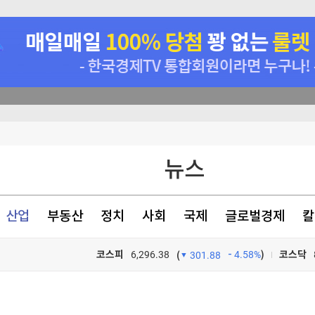
뉴스
망·10여명 부상"(종합)
산업
부동산
정치
사회
국제
글로벌경제
칼
살
코스피
6,296.38
4.58%
)
코스닥
(
301.88
기 초래"
TV프로그램
와우