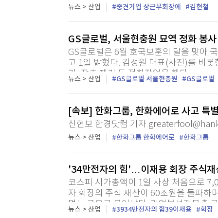
산업기술융합정책관 등을 지냈다.
뉴스 > 산업
중견기업 상근부회장에
김현철
GS글로벌, 서울현충원 묘역 정화 봉
GS글로벌은 6월 호국보훈의 달을 맞아
고 1일 밝혔다. 김성원 대표(사진)를 비롯
기, 잡초 제거 등 정화작업을 했다.
뉴스 > 산업
GS글로벌 서울현충원
GS글로벌
[속보] 한화그룹, 한화에어로 사고 특
신현보 한경닷컴 기자 greaterfool@hank
뉴스 > 산업
한화그룹 한화에어로
한화그룹
'34만전자의 힘'…이재용 회장 주식재
코스피 시가총액이 1일 사상 처음으로 7,
자 회장의 주식 재산이 60조원을 돌파하며
먹는 규모로 불어났다. 기업분석전문 한국
뉴스 > 산업
3934만전자의 힘39이재용
회장
자·삼성물산·삼성생명·삼성SDS·삼성E&A