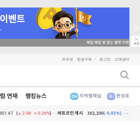
매일 매일 꽝 없는 룰렛 이벤트
와우넷
한경구독
로그인
고객센터
비트코인
91,478,000
(
-0.39%
)
이더리움
2,707,000
(
-0.26%
)
럼·연재
랭킹뉴스
지역별채널
편성표
리플
1,466
(
-1.38%
)
801.67
0.26%
)
비트코인 캐시
302,200
(
-0.03%
)
(
2.08
이오스
896
(
-0.45%
)
넷
주식창