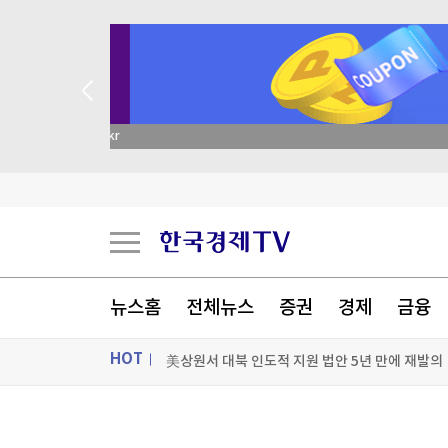
academy.co.kr
시리아 수도 외곽서 미니버스 폭발…"최소 2명 사
뉴스홈
전체뉴스
증권
경제
금융
우간다 국대 출신 축구 선수, 강도 추정 괴한에 피
HOT
美상원서 대북 인도적 지원 법안 5년 만에 재발의
유엔 인권 전문가들 "美 제재가 쿠바에 전면적 위
ON AIR
뉴스
[포토+] 박정민, '멋짐 가득한 모습~'