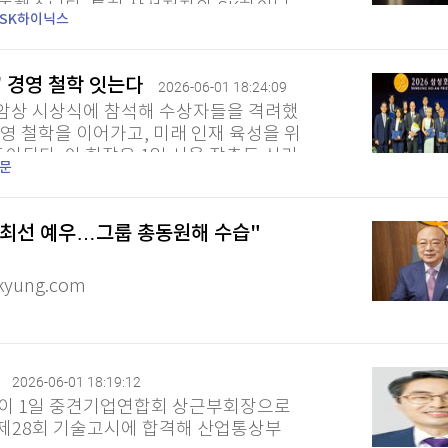
강조했습니다. 특히 삼성전자와 SK하이닉
SK하이닉스
 루빈'의 생산도...
' 경영 철학 잇는다
2026-06-01 18:24:09
호암상 시상식에 참석해 수상자들을 격려했
경영 철학을 이어가고, 미래 인재 육성을 위
이된다. 이 회장은 1일 서울 장충동 신라
문
상자들의 성과를...
퀀텀
원 최선 예우…그룹 총동원해 수습"
이더리움 클래식
9
yung.com
장
2026-06-01 18:19:12
이 1일 중견기업연합회 상근부회장으로
년 제28회 기술고시에 합격해 산업통상부