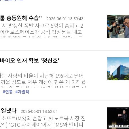
 직원, 지역 주민과 국민...
그룹 총동원해 수습"
2026-06-01 18:59:43
서 발생한 폭발 사고로 5명이 숨지고 2
화에어로스페이스가 공식 입장문을 내고
 "한화에어로스페이스 대전사업장 사고
민과 국민 여러분께 머리 숙여...
이오 인재 확보 '청신호'
 사람의 비율이 지난해 1%대로 떨어
가까울 정도로 처우 개선에 힘쓴 게 이직률
 1일 공시한 ESG(환경·사회·지배구조)
연봉
자발적
지난해 1.9%였다. 이 회사의...
또 일냈다
2026-06-01 18:52:01
소프트(MS)와 손잡고 AI 노트북 시장 진
일) 'GTC 타이베이'에서 "MS와 엔비디