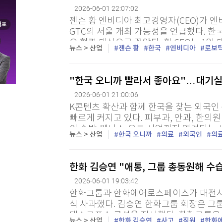
[할인50%] 한·미 투자 올인원 클래스
해외증시
2026-06-01 22:07:02
젠슨 황 엔비디아 최고경영자(CEO)가 엔
GTC의 서울 개최 가능성을 언급했다. 
요 협력 대상으로 꼽았다. 황 CEO는 1일
뉴스 > 산업
젠슨 황
한국
엔비디아
로보
업들과의 만찬 행사 ‘코리아 파트너 나이트’
"한국 오니까 빨라서 좋아요"…대기실마
2026-06-01 21:00:06
K콘텐츠 확산과 함께 한국을 찾는 외국
빠르게 커지고 있다. 피부과, 안과, 한
이 숙박·웰니스·유통 산업까지 연결되는 
뉴스 > 산업
한국 오니까
의료
외국인
의
기다. 1일 한국관광공사에 따르면 올해 1~
한화 김승연 "애통, 그룹 총동원해 수습
2026-06-01 19:03:42
한화그룹과 한화에어로스페이스가 대전사업
식 사과했다. 김승연 한화그룹 회장은 그
태스크포스 구성을 지시했다. 한화그룹은
뉴스 > 산업
한화 김승연
사고
직원
한화