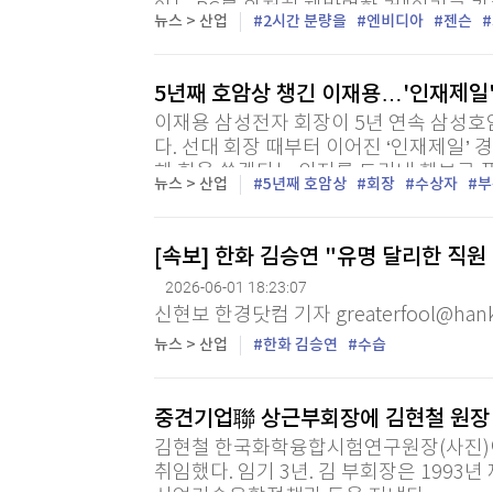
아는 PC를 완전히 재발명할 것"이라고 
뉴스 > 산업
2시간 분량을
엔비디아
젠슨
스의 HBM이 탑재된 차세대 AI 가속기 '베라
5년째 호암상 챙긴 이재용…'인재제일
이재용 삼성전자 회장이 5년 연속 삼성
다. 선대 회장 때부터 이어진 ‘인재제일’ 
해 힘을 쏟겠다는 의지를 드러낸 행보로 풀
뉴스 > 산업
5년째 호암상
회장
수상자
부
호텔에서 열린 호암상 시상식에 참석해 수
[속보] 한화 김승연 "유명 달리한 직
2026-06-01 18:23:07
신현보 한경닷컴 기자 greaterfool@hank
뉴스 > 산업
한화 김승연
수습
중견기업聯 상근부회장에 김현철 원
김현철 한국화학융합시험연구원장(사진)
취임했다. 임기 3년. 김 부회장은 1993