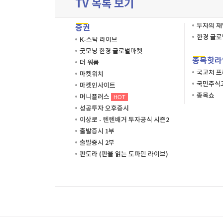
TV 목록 보기
투자의 
증권
한경 글
K-스탁 라이브
굿모닝 한경 글로벌마켓
종목핫라
더 워룸
국고처 
마켓워치
국민주식고
마켓인사이트
종목쇼
머니플러스
HOT
성공투자 오후증시
이상로 - 텐텐배거 투자공식 시즌2
출발증시 1부
출발증시 2부
판도라 (판을 읽는 도파민 라이브)