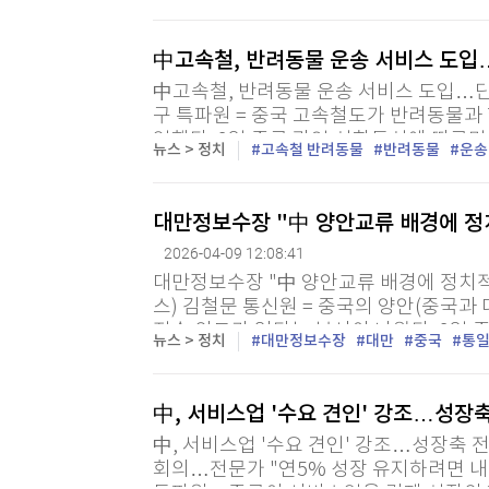
름을 보이자 글로벌 주요 투자은행(IB)들이
中고속철, 반려동물 운송 서비스 도
中고속철, 반려동물 운송 서비스 도입…단
구 특파원 = 중국 고속철도가 반려동물과 
입했다. 9일 중국 관영 신화통신에 따르
뉴스 > 정치
고속철 반려동물
반려동물
운송
공식 계정을 통해 '애완동물 동행' 서비스를
대만정보수장 "中 양안교류 배경에 정
2026-04-09 12:08:41
대만정보수장 "中 양안교류 배경에 정치
스) 김철문 통신원 = 중국의 양안(중국과
전술 의도가 있다는 분석이 나왔다. 9일
뉴스 > 정치
대만정보수장
대만
중국
통
대만 정보기관 국가안전국(NSB) 차이밍옌 
中, 서비스업 '수요 견인' 강조…성장
中, 서비스업 '수요 견인' 강조…성장축 
회의…전문가 "연5% 성장 유지하려면 내