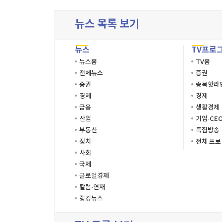
뉴스 목록 보기
뉴스
TV프로
뉴스홈
TV홈
전체뉴스
증권
증권
종목핫라
경제
경제
금융
생활경제
산업
기업·CE
부동산
특집방송
정치
전체 프
사회
국제
글로벌경제
칼럼·연재
랭킹뉴스