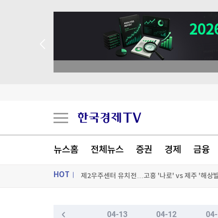
 애널리스트 업종 분석
이산화탄소로 고순도 포름산 직접 생산…생산비 
뉴스홈
전체뉴스
증권
경제
금융
제2우주센터 유치전…고흥 '나로' vs 제주 '해상
HOT
근로복지공단, 하반기 신입 274명 공채…19일까
신상품 아닌데도 판매장려금 챙긴 농협하나로…과
ON AIR
뉴스
04-13
04-12
04-
[포토+] 박정민, '멋짐 가득한 모습~'