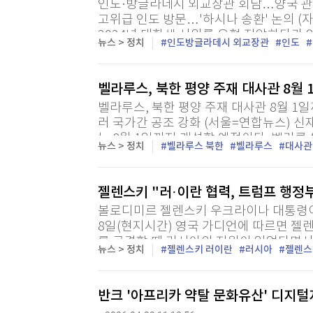
인도·방글라데시 외교장관 회담…양국 관계 
고위급 인도 방문…'하시나 송환' 논의 (
2024년 대학생 시위를 유혈 진압하다가
뉴스 > 정치
인도방글라데시 외교장관
인도
시 총리의 송환 문제로 신경전을 벌여온 두
벨라루스, 북한 평양 주재 대사관 8월
벨라루스, 북한 평양 주재 대사관 8월 1
러 국가간 공조 강화 (서울=연합뉴스) 신
는 8월 1일까지 개설할 예정이다. 벨라루
뉴스 > 정치
벨라루스 북한
벨라루스
대사관
공보를 인용해 알렉산드르 투르친 총리가 
젤렌스키 "러·이란 협력, 트럼프 행정
볼로디미르 젤렌스키 우크라이나 대통령이
8일(현지시간) 영국 가디언에 따르면 젤
를 공격할 때 러시아의 지원이 있었다면서 
뉴스 > 정치
젤렌스키 러이란
러시아
젤렌스
반크 '아프리카 약탈 문화유산' 디지