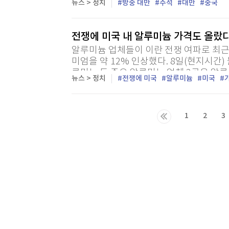
뉴스 > 정치
방중 대만
주석
대만
중국
당 대표가 방중 사흘째인 9일 상하이에서 양
전쟁에 미국 내 알루미늄 가격도 올랐
알루미늄 업체들이 이란 전쟁 여파로 최근
미엄을 약 12% 인상했다. 8일(현지시간
루미늄 등 주요 알루미늄 업체 2곳은 알루
뉴스 > 정치
전쟁에 미국
알루미늄
미국
1
2
3
다음목록
마지막목록