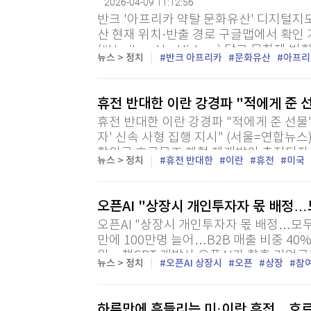
2026-04-09 11:12:56
반크 '아프리카 약탈 문화유산' 디지털지
산 현재 위치·반출 경로 구글맵에서 확인
(#HeritageHasHistory) 달고 문화재
뉴스 > 정치
반크 아프리카
문화유산
아프리
이버 외교사절단 반크(단장 박기태)가 제
카...
휴전 반대한 이란 강경파 "적에게 준
휴전 반대한 이란 강경파 "적에게 준 선물
자' 신속 사형 집행 지시" (서울=연합뉴스
합의로 호르무즈 해협 재개방이 추진되자 
뉴스 > 정치
휴전 반대한
이란
휴전
미국
다. 영국 BBC 방송은 8일(현지시간) 최근 
오픈AI "상장시 개인투자자 몫 배정
오픈AI "상장시 개인투자자 몫 배정…모두
만에 100만명 늘어…B2B 매출 비중 4
원 = 챗GPT 개발사 오픈AI가 향후 기업
뉴스 > 정치
오픈AI 상장시
오픈
상장
참
배정할 계획이라고 밝혔다. 새러 프라이어 오
하루만에 흔들리는 미·이란 휴전…호르