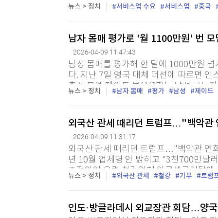
특파원 = 중국이 서비스업을 경제 성장의 
뉴스 > 정치
서비스업 수요
서비스업
중국
략에 속도를 내고 있다. 9일 중국 관영 신
남자 몸매 평가로 '월 1100만원' 번 
2026-04-09 11:47:43
남성 몸매를 평가해 한 달에 1000만원 넘
다. 지난 7일 영국 매체 더선에 따르면 
출신 모델 제이드 보우(27)는 남성 구독
뉴스 > 정치
남자 몸매
평가
남성
제이드
5900파운드(약 1170만원)의 수익을 올리
외국산 관세 때리던 트럼프…"백악관 
2026-04-09 11:31:17
외국산 관세 때리던 트럼프…"백악관 연회
년 10월 업체명 안 밝히고 "3천700만
조정안엔 유럽 철강업체 아르셀로미탈에 유
뉴스 > 정치
외국산 관세
철강
기부
트럼
기자 = 미국의 철강산업 보호와 재건을 주
인도·방글라데시 외교장관 회담…양국