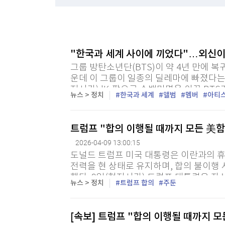
한국경제TV
뉴스홈
"나야, '흑백요리사' 시즌3"
머니팜 모닝라이브
증권
굿모닝 작전
금융
[온에어] 경제전쟁 꾼 시즌3
오늘장 뭐사지?
부동산
"한국과 세계 사이에 끼었다"…외신이 
이산화탄소로 고순도 포름산 직접 생산…생산비 
[오후5시] 뉴스플러스
사회
그룹 방탄소년단(BTS)이 약 4년 만에 복
온로드 (ON ROAD) 인사이트
글로벌경제
이산화탄소로 고순도 포름산 직접 생산…생산비 
운데 이 그룹이 일종의 딜레마에 빠졌다는 
랭킹뉴스
지시간) 'K-팝으로 수백만명을 이끈 BT
뉴스 > 정치
한국과 세계
앨범
멤버
아티
제목의 기사를 통해 "BTS가 세계에 구애하
트럼프 "합의 이행될 때까지 모든 美함
미네르바아카데미
증권 데이터
2026-04-09 13:00:15
도널드 트럼프 미국 대통령은 이란과의 휴
스페셜강의
특징주 뉴스
전력을 현 상태로 유지하며, 합의 불이행
했다. 9일(현지시간) 트럼프 대통령은 
투자/재테크
매매신호 (랭킹100
뉴스 > 정치
트럼프 합의
주둔
해 "이미 상당히 약화한 적을 치명적으로 
부동산/세무
투자분석
산업
국내증시
[속보] 트럼프 "합의 이행될 때까지 
[모집-3기-] 돈버는 트레이딩 투자 북클럽
환율