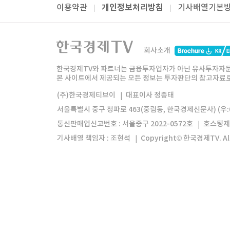
개인정보처리방침
이용약관
기사배열기본
패밀리사이트
한국경제TV
와우넷
주식창
미네르
회사소개
한경미디어그룹
한국경제신문
한국경제
한국경제TV와 파트너는 금융투자업자가 아닌 유사투자자문
본 사이트에서 제공되는 모든 정보는 투자판단의 참고자료로 
모바일앱
한국경제TV앱
주식창앱
(주)한국경제티브이
대표이사 정종태
서울특별시 중구 청파로 463(중림동, 한국경제신문사) (우:0
통신판매업신고번호 : 서울중구 2022-0572호
호스팅제
기사배열 책임자 : 조현석
Copyright© 한국경제TV. All 