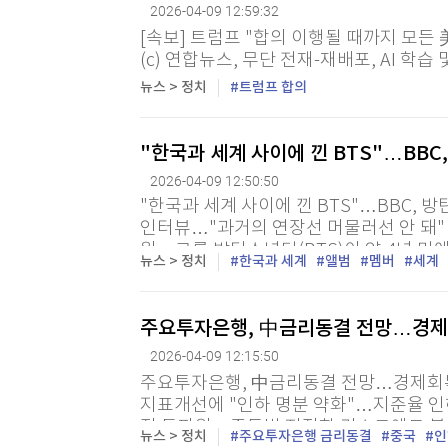
[할인50%] 한·미 투자 올인원 클래스
2026-04-09 12:59:32
해외증시
[속보] 트럼프 "합의 이행될 때까지 모든 
(c) 연합뉴스, 무단 전재-재배포, AI 학습
뉴스 > 정치
트럼프 합의
"한국과 세계 사이에 낀 BTS"…BBC
2026-04-09 12:50:50
"한국과 세계 사이에 낀 BTS"…BBC,
인터뷰…"과거의 연장선 머물러선 안 돼"
원 = 그룹 방탄소년단(BTS)이 약 4년 만
뉴스 > 정치
한국과 세계
앨범
멤버
세계
가운데 이 그룹이 일종의 딜레마에 빠졌다는
주요투자은행, 中금리동결 전망…경제회
2026-04-09 12:15:50
주요투자은행, 中금리동결 전망…경제회복 
지표개선에 "인하 명분 약화"…지준율 인
정 특파원 = 중동발 지정학 리스크에도 
뉴스 > 정치
주요투자은행 금리동결
중국
인