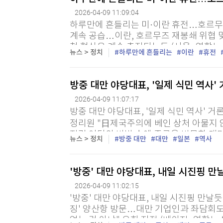
2026-04-09 11:09:04
하루만에 흔들리는 미·이란 휴전…호르무
계속 공습…이란, 호르무즈 재봉쇄 위협 맞
첫 협상은 계속 추진되는듯 (서울=연합뉴스
뉴스 > 정치
하루만에 흔들리는
이란
휴전
표 바로 다음 날인 9일(현지시간) 상대방의
방중 대만 야당대표, '일제 식민 역사'
2026-04-09 11:07:17
방중 대만 야당대표, '일제 식민 역사' 거
정리원 "日제국주의에 베인 상처 아물지 않
집권 여당의 반발 속에 중국을 방문한 대만
뉴스 > 정치
방중 대만
대만
일본
역사
역사를 이례적으로 언급했다. 친일 성향 행
'방중' 대만 야당대표, 내일 시진핑 
2026-04-09 11:02:15
'방중' 대만 야당대표, 내일 시진핑 만날
징' 양산항 방문…대만 기업인과 좌담회도
얻는 것 아냐" 우회 지적 (베이징=연합뉴스