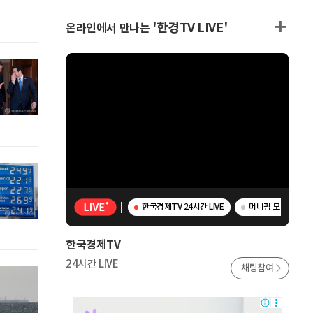
'한경TV LIVE'
온라인에서 만나는
한국경제TV 24시간 LIVE
머니팜 모닝라이브 
한국경제TV
24시간 LIVE
채팅참여