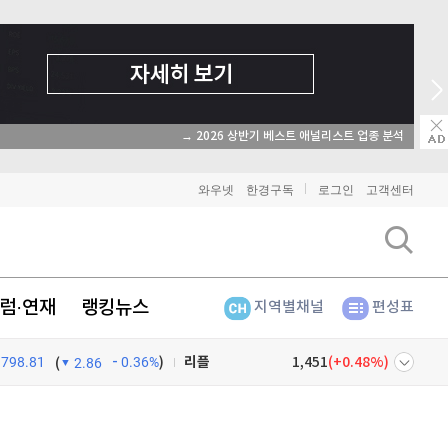
종목 무료 정밀 진단
와우넷
한경구독
로그인
고객센터
비트코인
91,323,000
(
-0.03%
)
이더리움
2,692,000
(
0%
)
럼·연재
랭킹뉴스
지역별채널
편성표
리플
1,451
(
0.48%
)
798.81
0.36%
)
비트코인 캐시
304,100
(
0.6%
)
(
2.86
이오스
896
(
-0.45%
)
넷
주식창