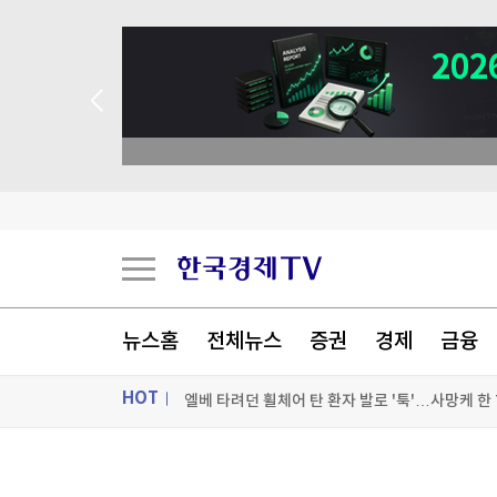
 애널리스트 업종 분석
우파 인플루언서 허위주장에 해임된 美 검사, 법무
뉴스홈
전체뉴스
증권
경제
금융
엘베 타려던 휠체어 탄 환자 발로 '툭'…사망케 한 
HOT
"美 정보기관, 독일 공항 폭발드론 러시아 소유 가
미군 수뇌부 또 물갈이?…유럽 작전 총괄 고위장
ON AIR
뉴스
[포토+] 박정민, '멋짐 가득한 모습~'