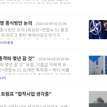
전화로 미국과 이란의 휴전 합의를 환영한
르면 에르도안 대통령은 이날...
전쟁 종식방안 논의
2026-04-09 00:52:46
 종식방안 논의 (워싱턴=연합뉴스) 홍정
장관과 마르크 뤼터 북대서양조약기구
 워싱턴 DC의 국무부 청사에서 만나 양측
사무총장
스라엘이 이란을 상대로 벌인...
 충격파 몇년 갈 것"
2026-04-09 00:45:36
격파 몇년 갈 것" 유럽, 기름값 억제책 유
린=연합뉴스) 김계연 특파원 = 파티 비롤
이스라엘과 이란의 2주 휴전에도 호르무즈
너지
 몇 년 이어질 것으로...
…트럼프 "합작사업 생각중"