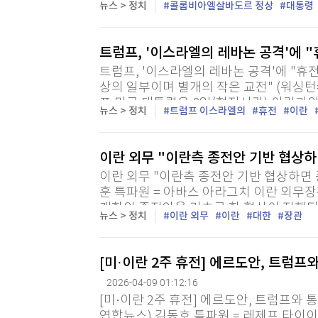
뉴스 > 정치
콜롬비아엘살바도르 정상
대통령
= 구스타보 페트로 콜롬비아 대통령과 나이
트럼프, '이스라엘의 레바논 공격'에 
트럼프, '이스라엘의 레바논 공격'에 "휴
상의 일부이며 별개의 작은 교전" (워싱턴
프 미국 대통령은 8일(현지시간) 이란과
뉴스 > 정치
트럼프 이스라엘의
휴전
이란
이스라엘의 레바논 공격에 대해 "휴전 합의
이란 외무 "이란측 종전안 기반 협상하
이란 외무 "이란측 종전안 기반 협상하면 
훈 특파원 = 아바스 아라그치 이란 외무장
개항의 종전안을 기초로 한 협상이 진행되
뉴스 > 정치
이란 외무
이란
대한
장관
의할 용의가 있다고 밝혔다. 아라그치 장관
[미·이란 2주 휴전] 에르도안, 트럼프
2026-04-09 01:12:16
[미·이란 2주 휴전] 에르도안, 트럼프와 
연합뉴스) 김동호 특파원 = 레제프 타이