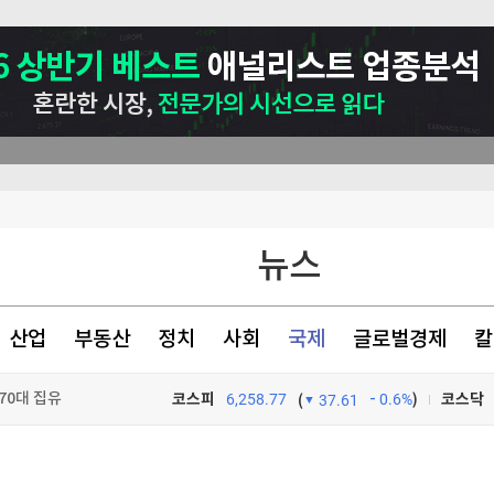
뉴스
부 상대 소송
산업
부동산
정치
사회
국제
글로벌경제
칼
70대 집유
능성 제기"
코스피
6,258.77
0.6%
)
코스닥
(
37.61
성도 해임
TV프로그램
와우