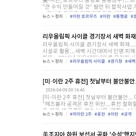
美-이란, 호르무즈 통행료 공동징수?…트
"큰 수익 만들어질 것" 발언 뒤 합작사업
= 도널드 트럼프 미국 대통령은 8일(현지
뉴스 > 정치
이란 호르무즈
이란
통행료
료를 공동 징수하는 방안을 검토 중이라고 
리우올림픽 사이클 경기장서 새벽 화
리우올림픽 사이클 경기장서 새벽 화재…지
시설로 활용…새벽 시간대여서 인명 피해 
파원 = 2016년 리우데자네이루 올림픽 
뉴스 > 정치
리우올림픽 사이클
경기장
새벽
롬에서 8일(현지시간) 새벽 화재가 발생했
[미·이란 2주 휴전] 첫날부터 불안
2026-04-09 00:16:40
[미·이란 2주 휴전] 첫날부터 불안불안
"헤즈볼라 공격은 휴전 위반…휴전 철회할
프·이란 섬 공격도 계속 (서울=연합뉴스)
뉴스 > 정치
미이란 2주
휴전
이란
공격
간)부터 2주간 휴전을 시작했지만 첫날부터
美조지아 하원 보선서 공화 '수성'했지