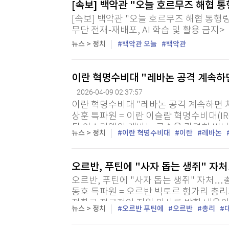
[속보] 백악관 "오늘 호르무즈 해협 
[할인50%] 한·미 투자 올인원 클래스
해외증시
[속보] 백악관 "오늘 호르무즈 해협 통행량 
무단 전재-재배포, AI 학습 및 활용 금지>
뉴스 > 정치
백악관 오늘
백악관
이란 혁명수비대 "레바논 공격 계속하
2026-04-09 02:37:57
이란 혁명수비대 "레바논 공격 계속하면 처
상훈 특파원 = 이란 이슬람 혁명수비대(IR
된 이스라엘의 레바논 공습을 강력히 비난
뉴스 > 정치
이란 혁명수비대
이란
레바논
복하겠다고 경고했다. 혁명수비대는 8일(현
오르반, 푸틴에 "사자 돕는 생쥐" 자
오르반, 푸틴에 "사자 돕는 생쥐" 자처…
동호 특파원 = 오르반 빅토르 헝가리 총
전화로 적극적인 지원 의사를 밝힌 내용이
뉴스 > 정치
오르반 푸틴에
오르반
총리
통신이 입수해 보도한 헝가리 정부의 녹취록에