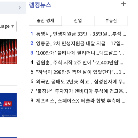
비트코인 골드
1,313
(
-763.82%
)
랭킹뉴스
홈
AI추천
퀀텀
921
(
0.55%
)
품
증권·경제
마켓이슈
산업
부동산
guage
▼
특징주
이벤트
이더리움 클래식
9,160
(
0.38%
)
1
통영시, 민생지원금 33만→35만원…추석 전 푼다
2
영동군, 2차 민생지원금 내달 지급…17일부터 신청 접수
3
'100만개' 불티나게 팔리더니...맥도날드 '충주찰옥수수버거' 돌연 판매 종료
4
김원훈, 주식 시작 2주 만에 '-2,400만원'…"차 한 대 값 날렸다"
5
"하닉이 298만원 찍던 날이 있었단다"…100만 클릭 '전래동화' 정체
6
외국인 공매도 2년來 최고…삼성전자에 무슨일이 [B급기자의 B급리포트]
7
'불장난': 투자자가 엔비디아 주식에 경고음 울려
8
제프리스, 스페이스X-테슬라 합병 추측에 대한 트래커 주식 가능성 분석