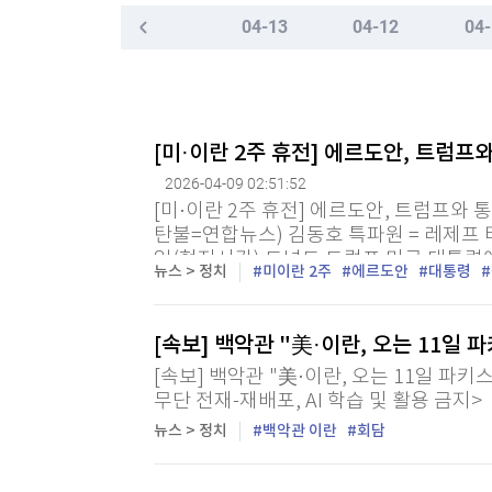
한국경제TV
뉴스홈
04-13
04-12
04-
"나야, '흑백요리사' 시즌3"
머니팜 모닝라이브
증권
굿모닝 작전
금융
[온에어] 국고처 6부
오늘장 뭐사지?
부동산
우파 인플루언서 허위주장에 해임된 美 검사, 법무
[오후5시] 뉴스플러스
사회
[미·이란 2주 휴전] 에르도안, 트럼프
온로드 (ON ROAD) 인사이트
글로벌경제
우파 인플루언서 허위주장에 해임된 美 검사, 법무
2026-04-09 02:51:52
랭킹뉴스
[미·이란 2주 휴전] 에르도안, 트럼프와 통
탄불=연합뉴스) 김동호 특파원 = 레제프
일(현지시간) 도널드 트럼프 미국 대통령
뉴스 > 정치
미이란 2주
에르도안
대통령
환영한다는 뜻을 밝혔다. 튀르키예 대통령
미네르바아카데미
증권 데이터
[속보] 백악관 "美·이란, 오는 11일
스페셜강의
특징주 뉴스
[속보] 백악관 "美·이란, 오는 11일 파키스
투자/재테크
매매신호 (랭킹100
무단 전재-재배포, AI 학습 및 활용 금지>
부동산/세무
투자분석
뉴스 > 정치
백악관 이란
회담
산업
국내증시
[모집-3기-] 돈버는 트레이딩 투자 북클럽
환율