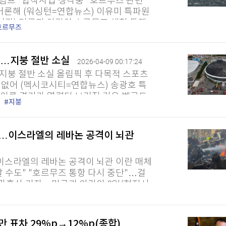
럼프 "합작사업 생각중" 호르무즈 관련
 거론해 (워싱턴=연합뉴스) 이유미 특파원
시간) 미국과 이란이 호르무즈 해협 통행
호르무즈
밝혔다. 트럼프 대통령은 이날...
재…지붕 절반 소실
2026-04-09 00:17:24
붕 절반 소실 올림픽 후 다목적 스포츠
없어 (멕시코시티=연합뉴스) 송광호 특
사이클 경기가 열렸던 브라질 리우 벨로드
지붕
다. 불은 지붕 절반가량을 태웠으나...
불안…이스라엘의 레바논 공격이 뇌관
…이스라엘의 레바논 공격이 뇌관 이란 매체
 수도" "호르무즈 통항 다시 중단"…걸
 강훈상 기자 = 미국과 이란이 8일(현지시
 철회 경고가 나오면서 그렇지...
만 표차 29%p→12%p(종합)