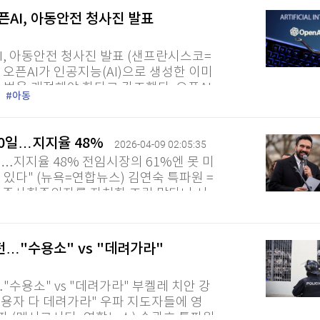
AI, 아동안전 청사진 발표
I, 아동안전 청사진 발표 (샌프란시스코=
 오픈AI가 인공지능(AI)으로 생성한 이미
 법을 개정해야 한다고 강조했다. 오픈AI
아동
아동 보호'라는 아동 안전...
00일…지지율 48%
2026-04-09 02:05:35
일…지지율 48% 전임시장의 61%엔 못 미
 있다" (뉴욕=연합뉴스) 김연숙 특파원 =
 민주사회주의자를 자처한 조란 맘다니 시
맞는다. 미 여론조사기관...
…"수용소" vs "데려가라"
수용소" vs "데려가라" 부켈레 치안 강
수용자 다 데려가라" 우파 지도자들에 영
비판 (멕시코시티=연합뉴스) 송광호 특파원