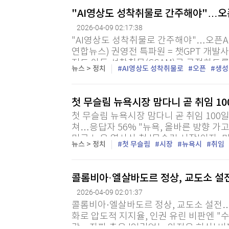
"AI영상도 성착취물로 간주해야"…오픈
2026-04-09 02:17:38
"AI영상도 성착취물로 간주해야"…오픈A
연합뉴스) 권영전 특파원 = 챗GPT 개발사
지도 아동 성착취물(CSAM)로 규정하도록
뉴스 > 정치
AI영상도 성착취물로
오픈
생성
는 8일(현지시간) 발표한 '생성 AI 시대의 
첫 무슬림 뉴욕시장 맘다니 곧 취임 1
첫 무슬림 뉴욕시장 맘다니 곧 취임 100
쳐…응답자 56% "뉴욕, 올바른 방향 가고
미국 뉴욕 역사상 첫 '무슬림 시장'이자,
뉴스 > 정치
첫 무슬림
시장
뉴욕시
취임
장이 오는 10일(현지시간) 취임 100일을 
콜롬비아·엘살바도르 정상, 교도소 설전
2026-04-09 02:01:37
콜롬비아·엘살바도르 정상, 교도소 설전…"
화로 압도적 지지율, 인권 유린 비판엔 "
감…좌파 측은 '인권없는 안전은 허상' 