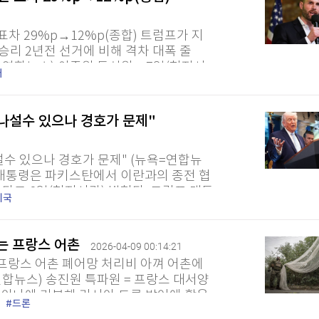
표차 29%p→12%p(종합) 트럼프가 지
승리 2년전 선거에 비해 격차 대폭 줄
연합뉴스) 이종원 통신원 = 7일(현지시
러
보궐선거 결선투표 결과...
나설수 있으나 경호가 문제"
수 있으나 경호가 문제" (뉴욕=연합뉴
국 대통령은 파키스탄에서 이란과의 종전 협
기대한다고 8일(현지시간) 밝혔다. 트럼프 대통
미국
터뷰에서 협상단 구성과 관련해...
는 프랑스 어촌
2026-04-09 00:14:21
 프랑스 어촌 폐어망 처리비 아껴 어촌에
합뉴스) 송진원 특파원 = 프랑스 대서양
이나에 기부해 러시아 드론 방어에 활용
드론
지시간) 전했다....