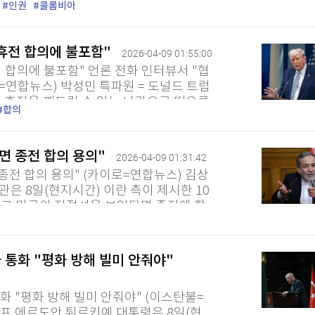
인권
콜롬비아
브 부켈레 엘살바도르...
"휴전 합의에 불포함"
2026-04-09 01:55:00
전 합의에 불포함" 언론 전화 인터뷰서 "협
=연합뉴스) 박성민 특파원 = 도널드 트럼
의 휴전을 깨트릴 수 있는 뇌관으로 떠오른
합의
에 포함돼 있지...
면 종전 합의 용의"
퀀텀
2026-04-09 01:31:42
종전 합의 용의" (카이로=연합뉴스) 김상
이더리움 클래식
9
관은 8일(현지시간) 이란 측이 제시한 10
고 미국이 진정성을 보인다면 종전에 합
은 이날 하칸 피단 튀르키예...
와 통화 "평화 방해 빌미 안줘야"
통화 "평화 방해 빌미 안줘야" (이스탄불=
이프 에르도안 튀르키예 대통령은 8일(현