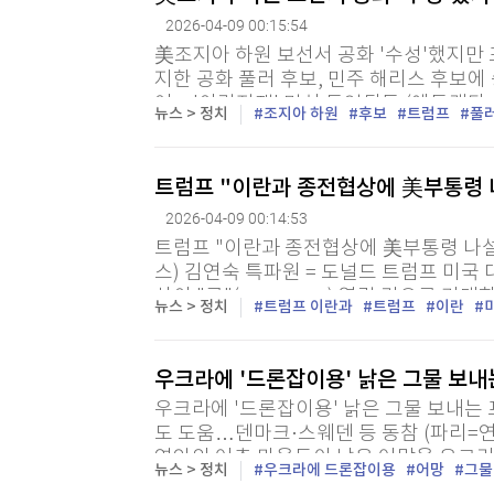
2026-04-09 00:15:54
美조지아 하원 보선서 공화 '수성'했지만 
지한 공화 풀러 후보, 민주 해리스 후보에 
어…'이란전쟁' 민심 투영된듯 (애틀랜타=
뉴스 > 정치
조지아 하원
후보
트럼프
풀
간) 미국 조지아주에서 치러진 연방 하원 
트럼프 "이란과 종전협상에 美부통령 
2026-04-09 00:14:53
트럼프 "이란과 종전협상에 美부통령 나설
스) 김연숙 특파원 = 도널드 트럼프 미
상이 "곧"(very soon) 열릴 것으로 
뉴스 > 정치
트럼프 이란과
트럼프
이란
령은 이날 미 일간 뉴욕포스트와의 전화 인
우크라에 '드론잡이용' 낡은 그물 보내
우크라에 '드론잡이용' 낡은 그물 보내는
도 도움…덴마크·스웨덴 등 동참 (파리=연
연안의 어촌 마을들이 낡은 어망을 우크라
뉴스 > 정치
우크라에 드론잡이용
어망
그물
하고 있다고 영국 일간 텔레그래프가 8일(현