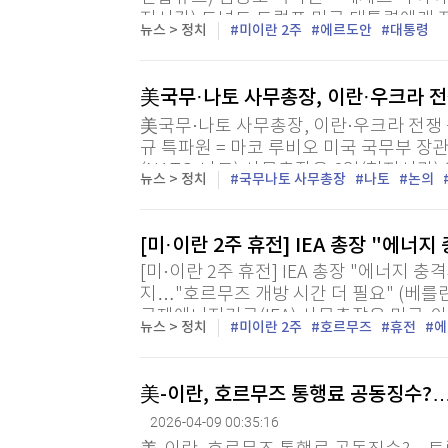
지시간) 도널드 트럼프 미국 대통령에게 
뉴스 > 정치
미이란 2주
에르도안
대통령
다는 뜻을 밝혔다. 튀르키예 대통령실에 따
美국무·나토 사무총장, 이란·우크라 
美국무·나토 사무총장, 이란·우크라 전쟁
규 특파원 = 마코 루비오 미국 국무부 
(NATO·나토) 사무총장은 8일(현지시간)
뉴스 > 정치
국무나토 사무총장
나토
논의
간 현안을 논의했다. 이날 면담에선 미·이
[미·이란 2주 휴전] IEA 총장 "에너지
[미·이란 2주 휴전] IEA 총장 "에너지 충
지…"호르무즈 개방 시간 더 필요" (베를
국제에너지기구(IEA) 사무총장은 미국·
뉴스 > 정치
미이란 2주
호르무즈
휴전
에
해협 봉쇄로 인한 에너지 시장 충격이 길게는
美-이란, 호르무즈 통행료 공동징수?
2026-04-09 00:35:16