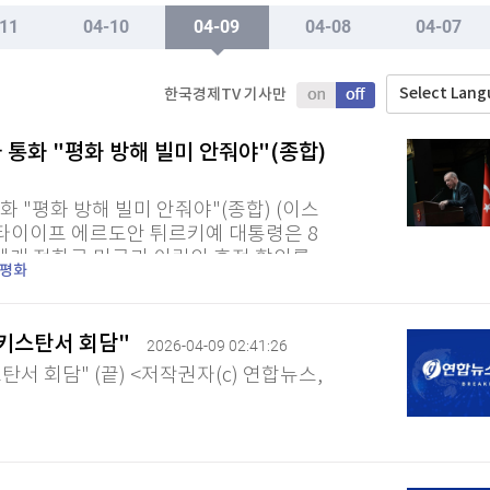
TV홈
무료방송
전체뉴스
11
04-10
04-09
04-08
04-07
이전주
증권
파트너스
경제
종목핫라인
추천 상
산업
Select Lan
한국경제TV 기사만
경제
오늘의 
정치
부 상대 소송
생활경제
수익후기
국제
와 통화 "평화 방해 빌미 안줘야"(종합)
기업·CEO
이벤트
칼럼·연재
부 상대 소송
특집방송
화 "평화 방해 빌미 안줘야"(종합) (이스
전체 프로그램
 타이이프 에르도안 튀르키예 대통령은 8
에게 전화로 미국과 이란의 휴전 합의를
평화
실에 따르면 에르도안 대통령은...
채널/편성
 파키스탄서 회담"
2026-04-09 02:41:26
지역별채널
탄서 회담" (끝) <저작권자(c) 연합뉴스,
)
편성표