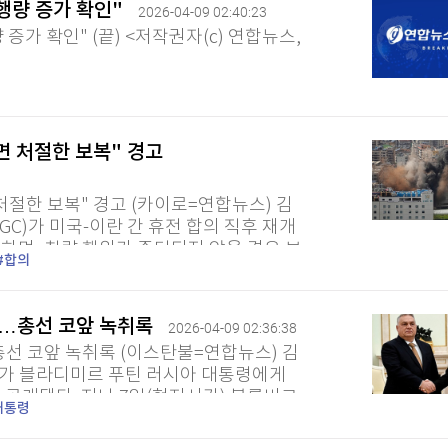
통행량 증가 확인"
2026-04-09 02:40:23
증가 확인" (끝) <저작권자(c) 연합뉴스,
면 처절한 보복" 경고
절한 보복" 경고 (카이로=연합뉴스) 김
GC)가 미국-이란 간 휴전 합의 직후 재개
하며, 침략 행위가 중단되지 않을 경우 보
합의
지시간) 성명을 통해 "휴전...
처…총선 코앞 녹취록
2026-04-09 02:36:38
총선 코앞 녹취록 (이스탄불=연합뉴스) 김
리가 블라디미르 푸틴 러시아 대통령에게
 공개됐다. 지난 7일(현지시간) 블룸버그
대통령
 따르면 작년 10월 17일...