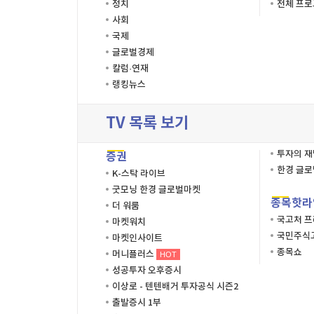
정치
전체 프
사회
국제
글로벌경제
칼럼·연재
랭킹뉴스
TV 목록 보기
투자의 
증권
한경 글
K-스탁 라이브
굿모닝 한경 글로벌마켓
종목핫라
더 워룸
국고처 
마켓워치
국민주식고
마켓인사이트
종목쇼
머니플러스
HOT
성공투자 오후증시
이상로 - 텐텐배거 투자공식 시즌2
출발증시 1부