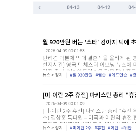
한국경제TV
뉴스홈
04-13
04-12
04-
"나야, '흑백요리사' 시즌3"
머니팜 모닝라이브
증권
굿모닝 작전
금융
[온에어] 국고처 3부
오늘장 뭐사지?
부동산
美국방부, 이란전 무기소진에 방산기업 생산 재촉
[오후5시] 뉴스플러스
사회
월 920만원 버는 '스타' 강아지 덕에
온로드 (ON ROAD) 인사이트
글로벌경제
美국방부, 이란전 무기소진에 방산기업 생산 재촉
2026-04-09 00:01:53
랭킹뉴스
반려견 덕분에 억대 결혼식을 올리게 된 영
현지시간) 영국 맨체스터 이브닝 뉴스에
리지 출신 섀넌 에드먼슨은 장모 닥스훈트
뉴스 > 정치
월 920만원
윌슨
에드먼슨
결혼식을 올리게 됐다. 에드먼슨은 2023년
미네르바아카데미
증권 데이터
[미·이란 2주 휴전] 파키스탄 총리 
스페셜강의
특징주 뉴스
2026-04-09 00:01:09
투자/재테크
매매신호 (랭킹100
[미·이란 2주 휴전] 파키스탄 총리 "휴
부동산/세무
투자분석
스) 김상훈 특파원 = 미국과 이란의 휴
산업
국내증시
총리가 8일(현지시간) 합의 위반 사례들
뉴스 > 정치
미이란 2주
휴전
이란
위반
준수와 자제를 강력히 촉구했다. 샤리프 총리
[모집-3기-] 돈버는 트레이딩 투자 북클럽
환율