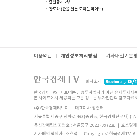
출발증시 2부
판도라 (판을 읽는 도파민 라이브)
개인정보처리방침
이용약관
기사배열기본
패밀리사이트
한국경제TV
와우넷
주식창
미네르
회사소개
한경미디어그룹
한국경제신문
한국경제
한국경제TV와 파트너는 금융투자업자가 아닌 유사투자자문
본 사이트에서 제공되는 모든 정보는 투자판단의 참고자료로 
모바일앱
한국경제TV앱
주식창앱
(주)한국경제티브이
대표이사 정종태
서울특별시 중구 청파로 463(중림동, 한국경제신문사) (우:0
통신판매업신고번호 : 서울중구 2022-0572호
호스팅제
기사배열 책임자 : 조현석
Copyright© 한국경제TV. All 