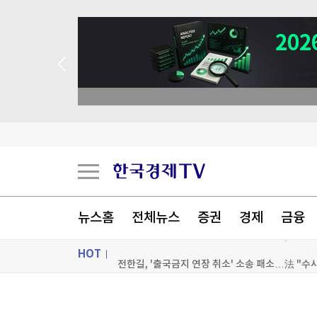
 애널리스트 업종 분석
美국방부, 이란전 무기소진에 방산기업 생산 재촉
뉴스홈
전체뉴스
증권
경제
금융
"아이 둘은 낳고 싶은데"…현실은 1.07명, 왜?
HOT
전한길, '출국금지 연장 취소' 소송 패소…法 "수
GS25 와인25플러스, 김선우·김물길 작가 아트라
ON AIR
뉴스
[포토+] 박정민, '멋짐 가득한 모습~'