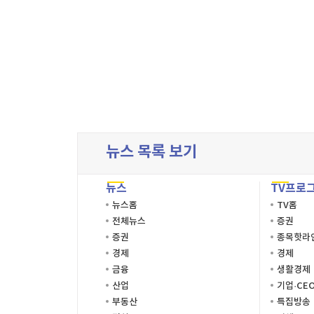
뉴스 목록 보기
뉴스
TV프로
뉴스홈
TV홈
전체뉴스
증권
증권
종목핫라
경제
경제
금융
생활경제
산업
기업·CE
부동산
특집방송