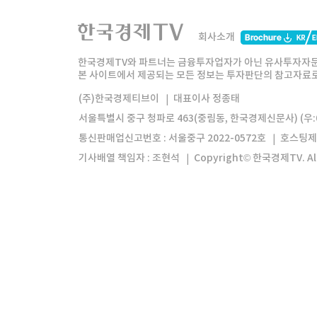
한국경제TV
와우넷
주식창
미네르
회사소개
한경미디어그룹
한국경제신문
한국경제
한국경제TV와 파트너는 금융투자업자가 아닌 유사투자자문
본 사이트에서 제공되는 모든 정보는 투자판단의 참고자료로 
모바일앱
한국경제TV앱
주식창앱
(주)한국경제티브이
대표이사 정종태
서울특별시 중구 청파로 463(중림동, 한국경제신문사) (우:0
통신판매업신고번호 : 서울중구 2022-0572호
호스팅제
기사배열 책임자 : 조현석
Copyright© 한국경제TV. All 