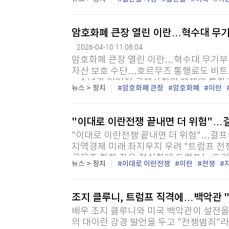
(CDC) 산하 국립보건통계센터(NCHS)
아...
암호화폐 큰장 열린 이란…혁수대 무기
2026-04-10 11:08:04
암호화폐 큰장 열린 이란…혁수대 무기부터
자산 보호 수단…호르무즈 통행료도 비트코
= 수년간 이어진 국제사회의 제재와 통화
뉴스 > 정치
암호화폐 큰장
암호화폐
이란
손'으로 변모시켰다고 월스트리트저널(WSJ)
"이대로 이란전쟁 끝내면 더 위험"…
"이대로 이란전쟁 끝내면 더 위험"…걸프국
지역경제 미래 좌지우지 우려 "트럼프 전쟁
르무즈 항행 자유 절실한데 트럼프는 도리어
뉴스 > 정치
이대로 이란전쟁
이란
전쟁
운 기자 = "이 전쟁을 시작한 것은 실수였다
조지 클루니, 트럼프 직격에…백악관 
배우 조지 클루니와 미국 백악관이 설전을
의 대이란 강경 발언을 두고 "전쟁범죄"