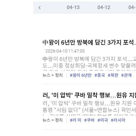
한국경제TV
뉴스홈
04-13
04-12
04-
"나야, '흑백요리사' 시즌3"
머니팜 모닝라이브
증권
굿모닝 작전
금융
[온에어] 주식, 알아야번다 <박완필의 더 리치>
오늘장 뭐사지?
부동산
"피해자 외면한 조치"…보완수사권 폐지에 보신
[오후5시] 뉴스플러스
사회
中왕이 6년만 방북에 담긴 3가지 포
온로드 (ON ROAD) 인사이트
글로벌경제
"피해자 외면한 조치"…보완수사권 폐지에 보신
2026-04-10 11:47:05
랭킹뉴스
中왕이 6년만 방북에 담긴 3가지 포석…
도…미중 정상회담·국제정세 변수 맞물려 
국 외교 사령탑 왕이 중국공산당 중앙외사
뉴스 > 정치
왕이 6년만
중국
북한
관계
란 전쟁과 다음 달 미중 정상회담 속에서 
미네르바아카데미
증권 데이터
러, '미 압박' 쿠바 밀착 행보…원유 
스페셜강의
특징주 뉴스
러, '미 압박' 쿠바 밀착 행보…원유 지원
투자/재테크
매매신호 (랭킹100
통령 "사임 없다" (서울=연합뉴스) 곽민서
부동산/세무
투자분석
는 쿠바를 상대로 '밀착' 행보를 이어가고
뉴스 > 정치
러 미
쿠바
미국
러시아
관은 10일(현지시간) 쿠바 수도 아바나를 
산업
국내증시
[모집-3기-] 돈버는 트레이딩 투자 북클럽
환율