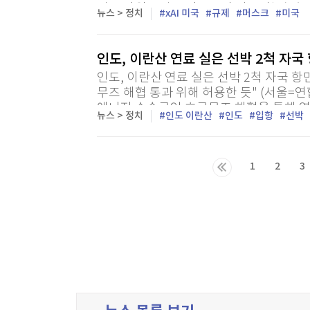
전 특파원 = 일론 머스크의 인공지능(AI) 기
뉴스 > 정치
xAI 미국
규제
머스크
미국
법 시행을 앞둔 콜로라도주를 상대로 소송을 
인도, 이란산 연료 실은 선박 2척 자국
인도, 이란산 연료 실은 선박 2척 자국 항
무즈 해협 통과 위해 허용한 듯" (서울=연
에너지 수송로인 호르무즈 해협을 통해 연
뉴스 > 정치
인도 이란산
인도
입항
선박
료를 실은 선박 2척의 입항을 허용했다고 로
1
2
3
다음목록
마지막목록