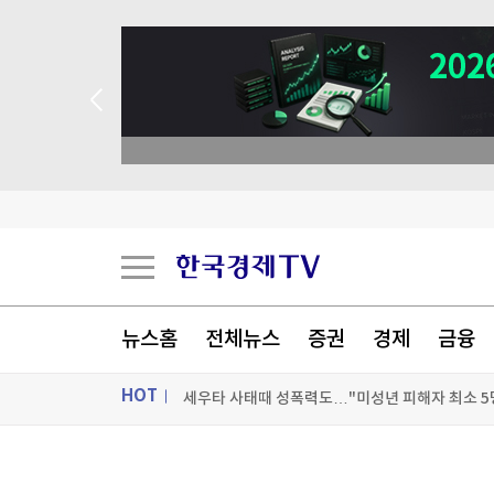
→ 2026 상반기 베스트 애널리스트 업종 분석
"피해자 외면한 조치"…보완수사권 폐지에 보신
뉴스홈
전체뉴스
증권
경제
금융
세우타 사태때 성폭력도…"미성년 피해자 최소 5
HOT
삼전닉스 급락 맞힌 '반도체 저승사자'…"이젠 사
이란 매체 "최고지도자 사진 곧 공개"…위독설 불
ON AIR
뉴스
[포토+] 박정민, '멋짐 가득한 모습~'