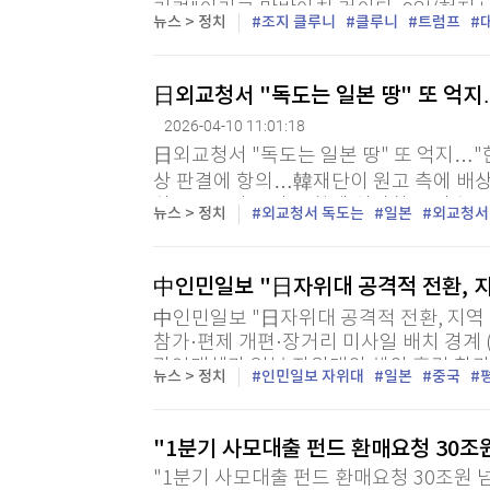
기력"이라고 맞받아친 것이다. 9일(현지
뉴스 > 정치
조지 클루니
클루니
트럼프
니는 전날 이탈리아 쿠네오에서 고등학생 30
日외교청서 "독도는 일본 땅" 또 억지
2026-04-10 11:01:18
日외교청서 "독도는 일본 땅" 또 억지…"
상 판결에 항의…韓재단이 원고 측에 배상금
하…북중러 군사 동향에 심각한 우려 (도쿄
뉴스 > 정치
외교청서 독도는
일본
외교청서
공개한 2026년판 외교청서에서 "독도는 역
中인민일보 "日자위대 공격적 전환, 
中인민일보 "日자위대 공격적 전환, 지역 
참가·편제 개편·장거리 미사일 배치 경계 
관영매체가 일본 자위대의 해외 훈련 참가와
뉴스 > 정치
인민일보 자위대
일본
중국
계하며 국제 사회에 견제를 촉구했다. 중국 
"1분기 사모대출 펀드 환매요청 30조
"1분기 사모대출 펀드 환매요청 30조원 