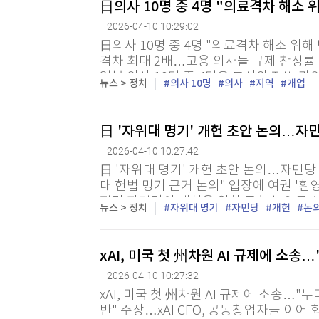
日의사 10명 중 4명 "의료격차 해소 
2026-04-10 10:29:02
日의사 10명 중 4명 "의료격차 해소 위해
격차 최대 2배…고용 의사들 규제 찬성률 
일본 의사 10명 중 4명은 도시와 지방 
뉴스 > 정치
의사 10명
의사
지역
개업
병·의원 개업을 제한하는 규제가 필요하다고
日 '자위대 명기' 개헌 초안 논의…자민
2026-04-10 10:27:42
日 '자위대 명기' 개헌 초안 논의…자민당 
대 헌법 명기 근거 논의" 입장에 여권 '환
집권 자민당이 개헌을 위한 국회 논의를 
뉴스 > 정치
자위대 명기
자민당
개헌
논
거를 논의하겠다는 방침을 확인하면서...
xAI, 미국 첫 州차원 AI 규제에 소송
2026-04-10 10:27:32
xAI, 미국 첫 州차원 AI 규제에 소송…"
반" 주장…xAI CFO, 공동창업자들 이어