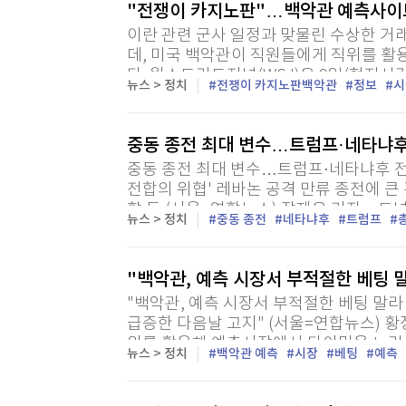
"전쟁이 카지노판"…백악관 예측사이트
이란 관련 군사 일정과 맞물린 수상한 거
데, 미국 백악관이 직원들에게 직위를 활
다. 월스트리트저널(WSJ)은 9일(현지시
뉴스 > 정치
전쟁이 카지노판백악관
정보
시
난달 24일 직원들에게 이메일을 보내 이 
중동 종전 최대 변수…트럼프·네타냐후
중동 종전 최대 변수…트럼프·네타냐후 전
전합의 위협' 레바논 공격 만류 종전에 
할 듯 (서울=연합뉴스) 장재은 기자 = 
뉴스 > 정치
중동 종전
네타냐후
트럼프
후 이스라엘 총리가 전쟁 이후 첫 불협화음을
"백악관, 예측 시장서 부적절한 베팅 
"백악관, 예측 시장서 부적절한 베팅 말라
급증한 다음날 고지" (서울=연합뉴스) 황
위를 활용해 예측시장에서 타이밍을 노린
뉴스 > 정치
백악관 예측
시장
베팅
예측
리트저널(WSJ)이 9일(현지시간) 보도했다