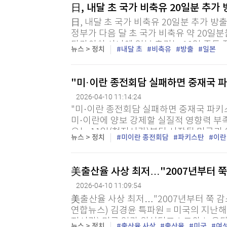
[할인50%] 한·미 투자 올인원 클래스
해외증시
日, 내달 초 국가 비축유 20일분 추가
日, 내달 초 국가 비축유 20일분 추가 방
정부가 다음 달 초 국가 비축유 약 20일
다카이치 사나에 일본 총리는 10일 중동
뉴스 > 정치
내달 초
비축유
방출
일본
비축유 추가 방출을 결정하고 5월 상순 이후
"미·이란 종전회담 실패하면 중재국 
2026-04-10 11:14:24
"미·이란 종전회담 실패하면 중재국 파키
미·이란에 양보 강제할 실질적 영향력 부족
오는 11일(현지시간)부터 시작될 미국과
뉴스 > 정치
미이란 종전회담
파키스탄
이란
파키스탄도 외교적으로 큰 부담을 지게 될 거
美출산율 사상 최저…"2007년부터 쭉
2026-04-10 11:09:54
美출산율 사상 최저…"2007년부터 쭉 감
연합뉴스) 김경윤 특파원 = 미국의 지난해
지시간) 미국 일간 워싱턴포스트와 뉴욕
뉴스 > 정치
출산율 사상
출산율
미국
여