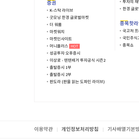
투자의 
증권
한경 글
K-스탁 라이브
굿모닝 한경 글로벌마켓
종목핫라
더 워룸
국고처 
마켓워치
국민주식고
마켓인사이트
종목쇼
머니플러스
HOT
성공투자 오후증시
이상로 - 텐텐배거 투자공식 시즌2
출발증시 1부
출발증시 2부
판도라 (판을 읽는 도파민 라이브)
개인정보처리방침
이용약관
기사배열기본
패밀리사이트