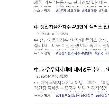
제한' 카드 "운용사들 펀더멘탈 확언해도 
태균 기자 = 올해 1분기 미국 사모대출 
뉴스 > 정치
1분기 사모대출
사모대출
펀드
조원을 넘는 것으로 추산된다고 파이낸셜타임
中 생산자물가지수 4년만에 플러스 전
2026-04-10 10:53:23
中 생산자물가지수 4년만에 플러스 전환…
섭 기자 = 미국·이란 전쟁 여파 속에 지
4년만에 처음으로 플러스를 기록했다. 중
뉴스 > 정치
생산자물가지수 4년만에
중국
PPI가 전년 동월 대비 0.5% 상승했다고 발
中, 자유무역지대에 네이멍구 추가…'북
2026-04-10 10:48:05
中, 자유무역지대에 네이멍구 추가…'북방
김현정 특파원 = 중국이 북부 접경지역인
로 새로 지정하고, 이 지역을 북방 개방의
뉴스 > 정치
자유무역지대에 네이멍구
네이멍
영 신화통신에 따르면 중국 국무원은 전날 '