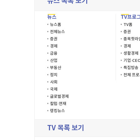
뉴스 목록 보기
뉴스
TV프로
뉴스홈
TV홈
전체뉴스
증권
증권
종목핫라
경제
경제
금융
생활경제
산업
기업·CE
부동산
특집방송
정치
전체 프
사회
국제
글로벌경제
칼럼·연재
랭킹뉴스
TV 목록 보기