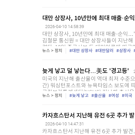
40%에 육박하며 주요 원인으로 지목됐다.
대만 상장사, 10년만에 최대 매출·순익
2026-04-10 14:58:39
대만 상장사, 10년만에 최대 매출·순익…
김철문 통신원 = 대만 상장사들이 지난해 
렸다. 10일 중국시보 등 대만언론에 따르
뉴스 > 정치
대만 상장사
대만달러
상장사
개한 '2025년도 전체 상장사의 매출과 수익
늦게 낳고 덜 낳는다…美도 '경고등'
미국의 지난해 출산율이 역대 최저 수준으
간) 워싱턴포스트와 뉴욕타임스 보도에 따
국립보건통계센터(NCHS) 지난해 출산율(여
뉴스 > 정치
늦게 낳고
출산율
여성
미국
으로 집계됐다고 밝혔다. 이는 2024년 53.
카자흐스탄서 지난해 유전 6곳 추가 발
2026-04-10 14:47:31
카자흐스탄서 지난해 유전 6곳 추가 발견…