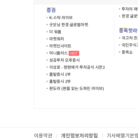
투자의 
증권
한경 글
K-스탁 라이브
굿모닝 한경 글로벌마켓
종목핫라
더 워룸
국고처 
마켓워치
국민주식고
마켓인사이트
종목쇼
머니플러스
HOT
성공투자 오후증시
이상로 - 텐텐배거 투자공식 시즌2
출발증시 1부
출발증시 2부
판도라 (판을 읽는 도파민 라이브)
개인정보처리방침
이용약관
기사배열기본