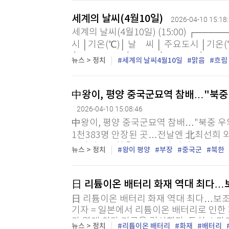
세계의 날씨(4월10일)
2026-04-10 15:18
세계의 날씨(4월10일) (15:00) ┌──
시 │기온(℃)│ 날 씨 │ 주요도시 │기온(
├───────┼────┼─────┼──────
뉴스 > 정치
세계의 날씨4월10일
맑음
흐림
中왕이, 평양 중국군묘역 참배…"북중
2026-04-10 15:08:46
中왕이, 평양 중국군묘역 참배…"북중 우
1천383명 안장된 곳…전날엔 北최선희 
특파원 = 북한을 방문 중인 왕이 중국 외
뉴스 > 정치
왕이 평양
부장
중국군
북한
배했다. 10일 중국 관영 신화통신에 따르면
日 리튬이온 배터리 화재 역대 최다…
日 리튬이온 배터리 화재 역대 최다…보조
기자 = 일본에서 리튬이온 배터리로 인한
가 역대 최다 기록을 경신했다. 특히 스
뉴스 > 정치
리튬이온 배터리
화재
배터리