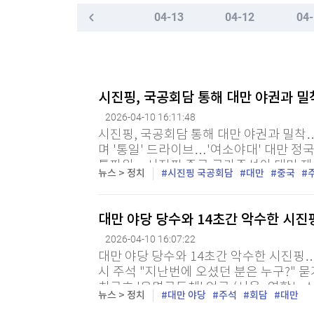
한국경제TV
뉴스홈
04-13
04-12
04-
머니팜 모닝라이브
증권
굿모닝 작전
금융
오늘장 뭐사지?
부동산
[오후5시] 뉴스플러스
사회
시진핑, 국공회담 통해 대만 야권과 밀
온로드 (ON ROAD) 인사이트
글로벌경제
2026-04-10 16:11:48
랭킹뉴스
시진핑, 국공회담 통해 대만 야권과 밀착
며 '통일' 드라이브…'여소야대' 대만 정
특파원 = 시진핑 중국 국가주석이 대만 
뉴스 > 정치
시진핑 국공회담
대만
중국
주석과 전격 회동에 나서면서 회담 배경과 향
미네르바아카데미
증권 데이터
대만 야당 당수와 14초간 악수한 시
스페셜강의
특징주 뉴스
2026-04-10 16:07:22
투자/재테크
매매신호 (랭킹100
대만 야당 당수와 14초간 악수한 시진핑
부동산/세무
투자분석
시 주석 "지난번에 오셨던 분은 누구?" 
산업
국내증시
치구호 '운명공동체' 언급 (서울=연합뉴스
뉴스 > 정치
대만 야당
주석
회담
대만
령의 방중이 한 달여 앞으로 다가온 가운데 
[모집-3기-] 돈버는 트레이딩 투자 북클럽
환율