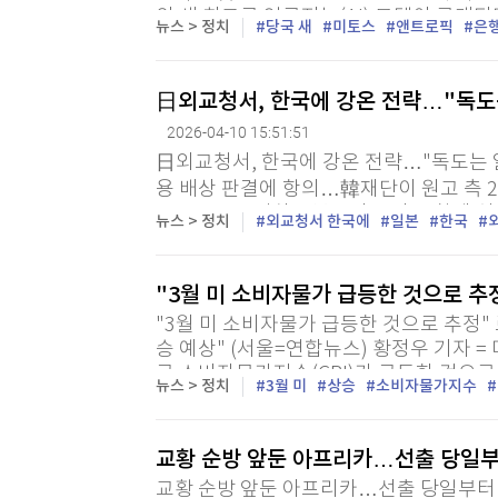
의 새 최고급 인공지능(AI) 모델이 공개
뉴스 > 정치
당국 새
미토스
앤트로픽
은
긴급 소집해 대책 회의를 열었다고 블룸버그
日외교청서, 한국에 강온 전략…"독도는
2026-04-10 15:51:51
日외교청서, 한국에 강온 전략…"독도는 일
용 배상 판결에 항의…韓재단이 원고 측 2
요'→'중요' 격하…북중러 군사 동향에 심
뉴스 > 정치
외교청서 한국에
일본
한국
원 = 일본이 10일 공개한 2026년판 외교
"3월 미 소비자물가 급등한 것으로 추
"3월 미 소비자물가 급등한 것으로 추정" 
승 예상" (서울=연합뉴스) 황정우 기자 =
국 소비자물가지수(CPI)가 급등한 것으
뉴스 > 정치
3월 미
상승
소비자물가지수
간) 보도했다. 로이터는 자사가 경제학자들
교황 순방 앞둔 아프리카…선출 당일부
교황 순방 앞둔 아프리카…선출 당일부터 '