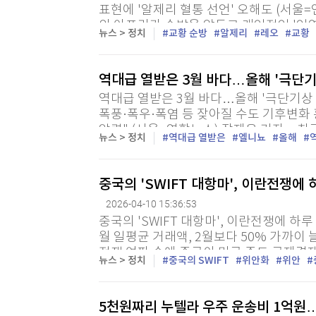
표현에 '알제리 혈통 선언' 오해도 (서울=
의 아프리카 순방을 앞두고 개인적인 '인연
뉴스 > 정치
교황 순방
알제리
레오
교황
간) AP통신이 보도했다. 레오 14세는...
역대급 열받은 3월 바다…올해 '극단
역대급 열받은 3월 바다…올해 '극단기상
폭풍·폭우·폭염 등 잦아질 수도 기후변화
압력" (서울=연합뉴스) 장재은 기자 = 
뉴스 > 정치
역대급 열받은
엘니뇨
올해
라 올해 극단적 기상의 빈발 위험을 알렸다. 
중국의 'SWIFT 대항마', 이란전쟁에 
2026-04-10 15:36:53
중국의 'SWIFT 대항마', 이란전쟁에 하루
월 일평균 거래액, 2월보다 50% 가까이 
전쟁 여파 속에 중국이 미국 주도 국제결
뉴스 > 정치
중국의 SWIFT
위안화
위안
위프트)의 대항마로 내세우는 '국경 간 위안
5천원짜리 누텔라 우주 운송비 1억원