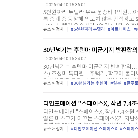
2026-04-10 15:36:01
5천원짜리 누텔라 우주 운송비 1억원…아
록 중계 중 등장해 의도치 않은 간접광고 
500g 누텔라 운송비만 1억원 (서울=연합
뉴스 > 정치
5천원짜리 누텔라
아르테미스
기록을 세운 '아르테미스 2호' 유인 달 탐사
30년넘기는 후텐마 미군기지 반환합
2026-04-10 15:34:02
30년넘기는 후텐마 미군기지 반환합의…
스) 조성미 특파원 = 주택가, 학교에 둘
가장 위험한 기지'로 불리는 일본 오키나
뉴스 > 정치
30년넘기는 후텐마
일본
활주
합의한 지 30년을 넘기게 됐다. 오는 12일이
디인포메이션 "스페이스X, 작년 7.4
디인포메이션 "스페이스X, 작년 7.4조원 
일론 머스크가 이끄는 스페이스X가 지난해 
출에 약 50억달러(약 7조4천억원)의 손
뉴스 > 정치
디인포메이션 스페이스X
스페이
디인포메이션을 인용해 9일(현지시간) 보