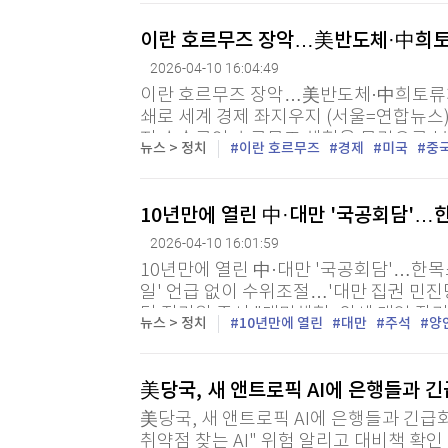
[할인50%] 한·미 투자 올인원 클래스
해외증시
이란 호르무즈 장악…美반도체·中희토류
2026-04-10 16:04:49
이란 호르무즈 장악…美반도체·中희토류처럼
쇄로 세계 경제 좌지우지 (서울=연합뉴스)
지 수송로인 호르무즈 해협을 무력으로 봉
뉴스 > 정치
이란 호르무즈
경제
미국
중
널드 트럼프 대통령을 압박한 끝에 결국 미국
10년만에 열린 中·대만 '국공회담'…
2026-04-10 16:01:59
10년만에 열린 中·대만 '국공회담'…한목소
일' 언급 없이 수위조절…'대만 집권 민진당
당 정리원 주석 "대만해협, 외세 개입 장기
뉴스 > 정치
10년만에 열린
대만
주석
양
종구 정성조 특파원 = 시진핑 중국...
美당국, 새 앤트로픽 AI에 은행들과 
美당국, 새 앤트로픽 AI에 은행들과 긴급
취약점 찾는 AI" 위험 알리고 대비책 확인