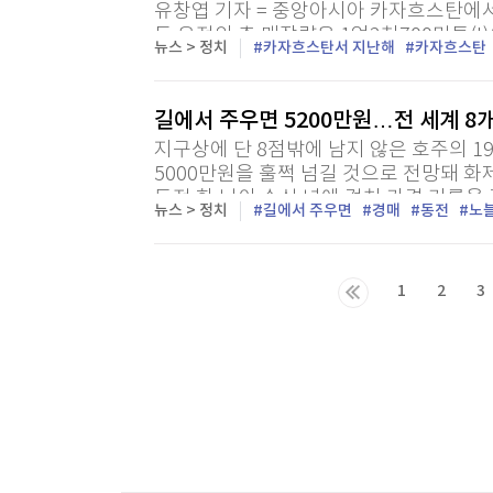
유창엽 기자 = 중앙아시아 카자흐스탄에서
들 유전의 총 매장량은 1억2천700만톤(t
뉴스 > 정치
카자흐스탄서 지난해
카자흐스탄
체에 따르면 예를란 아크바로프 카자흐스탄
길에서 주우면 5200만원…전 세계 8
지구상에 단 8점밖에 남지 않은 호주의 1
5000만원을 훌쩍 넘길 것으로 전망돼 화
동전 한 닢이 수십 년에 걸쳐 가격 기록을
뉴스 > 정치
길에서 주우면
경매
동전
노
동전 중 보존 상태가 가장 뛰어난 것으로 
1
2
3
다음목록
마지막목록