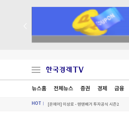
스페인도 이탈리아 국경 검문 돌입…세우타발 갈
 꽝 없는 룰렛 이벤트
버핏 떠난 버크셔, 2분기 순익 2배로…현금 쌓기
중국, '전력난' 쿠바에 태양광 발전 키트 5천 대 기
美 '셧다운 방지' 임시예산안 상원 통과…'유권자 
[포토+] 박정민, '멋짐 가득한 모습~'
뉴스홈
전체뉴스
증권
경제
금융
"나야, '흑백요리사' 시즌3"
HOT
[온에어] 이상로 - 텐텐배거 투자공식 시즌2
스페인도 이탈리아 국경 검문 돌입…세우타발 갈
ON AIR
뉴스
스페인도 이탈리아 국경 검문 돌입…세우타발 갈