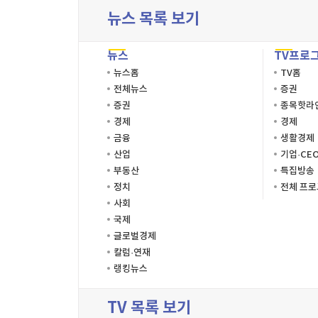
뉴스 목록 보기
뉴스
TV프로
뉴스홈
TV홈
전체뉴스
증권
증권
종목핫라
경제
경제
금융
생활경제
산업
기업·CE
부동산
특집방송
정치
전체 프
사회
국제
글로벌경제
칼럼·연재
랭킹뉴스
TV 목록 보기