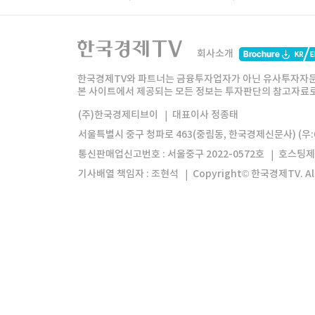
패밀리사이트
한국경제TV
와우넷
주식창
미네르
회사소개
한경미디어그룹
한국경제신문
한국경제
한국경제TV와 파트너는 금융투자업자가 아닌 유사투자자문
본 사이트에서 제공되는 모든 정보는 투자판단의 참고자료로 
모바일앱
한국경제TV앱
주식창앱
(주)한국경제티브이
대표이사 정종태
서울특별시 중구 청파로 463(중림동, 한국경제신문사) (우:0
통신판매업신고번호 : 서울중구 2022-0572호
호스팅제
기사배열 책임자 : 조현석
Copyright© 한국경제TV. All 