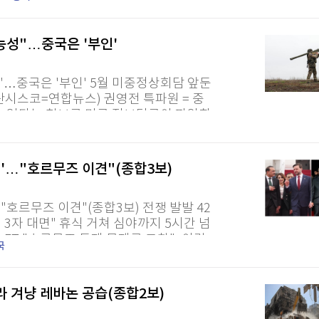
후 총리는 이날 밤 영상...
능성"…중국은 '부인'
성"…중국은 '부인' 5월 미중정상회담 앞둔
란시스코=연합뉴스) 권영전 특파원 = 중
수 있다는 첩보를 미국 정보당국이 파악한
퀀텀
9
주 사이 중국이 이란에...
이더리움 클래식
9,1
팽'…"호르무즈 이견"(종합3보)
"호르무즈 이견"(종합3보) 전쟁 발발 42
3자 대면" 휴식 거쳐 심야까지 5시간 넘
FT "호르무즈 통제 문제로 교착", 이란
국
 겨냥 레바논 공습(종합2보)