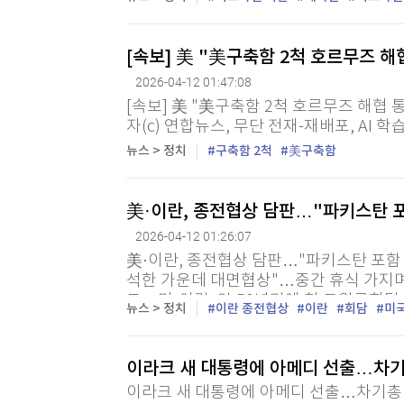
갔다. 레바논 국영 NNA 통신은 이날 레바
[속보] 美 "美구축함 2척 호르무즈 
2026-04-12 01:47:08
[속보] 美 "美구축함 2척 호르무즈 해협 
자(c) 연합뉴스, 무단 전재-재배포, AI 학
뉴스 > 정치
구축함 2척
美구축함
美·이란, 종전협상 담판…"파키스탄 포
2026-04-12 01:26:07
美·이란, 종전협상 담판…"파키스탄 포함 
석한 가운데 대면협상"…중간 휴식 가지
도…미·이란, 약 50년만에 첫 고위급회담
뉴스 > 정치
이란 종전협상
이란
회담
미
장 가능성도 제기 (이슬라마바드·이스탄불=
이라크 새 대통령에 아메디 선출…차
이라크 새 대통령에 아메디 선출…차기총리 