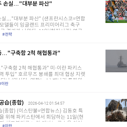
두 손실…"대부분 파산"
 손실…"대부분 파산" (샌프란시스코=연합
I) 모델들이 잉글랜드 프리미어리그 축구
 결과가 나왔다. 11일(현지시간) 영국
전략
'켈리벤치' 논문에...
동…"구축함 2척 해협통과"
"구축함 2척 해협통과" 미·이란 파키스
력 투입" 호르무즈 봉쇄를 최대 협상 지렛
되나 (워싱턴=연합뉴스) 백나리 특파원
이란
상 개시에 맞춰 호르무즈 해협의...
 공습(종합)
2026-04-12 01:54:57
(종합) (이스탄불=연합뉴스) 김동호 특
상을 위해 파키스탄에서 회담하는 11일(현
파 헤즈볼라를 노린 레바논 공습을 이어
이란