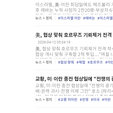
이스라엘, 美·이란 회담일에도 헤즈볼라 
후 레바논 누적 사망자 2천20명·부상자 
파원 = 미국과 이란 대표단이 종전안 협
뉴스 > 정치
이스라엘 이란
레바논
이스라엘
지시간)에도 이스라엘군은 친이란 무장정파
美, 협상 맞춰 호르무즈 기뢰제거 전격
2026-04-12 03:04:19
美, 협상 맞춰 호르무즈 기뢰제거 전격 착
협상 개시 맞춰 구축함 2척 투입…"며칠 
지렛대로 삼아온 이란 대응 주목…협상에 
뉴스 > 정치
협상 맞춰
해협
호르무즈
이
파원 = 미국이 11일(현지시간) 이란과의 
교황, 미·이란 종전 협상일에 "전쟁의
교황, 미·이란 종전 협상일에 "전쟁의 광기
배·권력 과시·전쟁 이제 그만" 호소 (파리
세는 미국과 이란이 파키스탄에서 종전 협상
뉴스 > 정치
교황 미이란
전쟁
미국
이란
기"를 끝내라고 세계 지도자들에게 촉구했다.