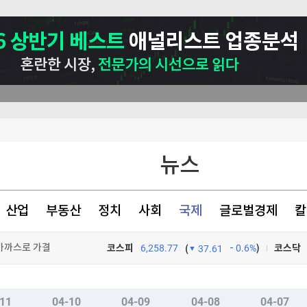
뉴스
 거래 가능성
산업
부동산
정치
사회
국제
글로벌경제
칼
 가까스로 가결
류' 논란
코스피
6,258.77
0.6%
)
코스닥
(
37.61
 검토"
TV프로그램
와우
11
04-10
04-09
04-08
04-07
이전주