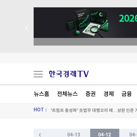
→ 2026 상반기 베스트 애널리스트 업종 분석
SK하이닉스, 中공장 지분 매각 저울질…4조원대
뉴스홈
전체뉴스
증권
경제
금융
'트럼프 충성파' 美법무 대행꼬리 떼…상원 인준
HOT
영국왕도 '백인 영국인' 아니다?…극우당 '인종분
"SK하이닉스, 중국 충칭 패키징공장 지분매각 등
ON AIR
뉴스
04-13
04-12
04-
[포토+] 박정민, '멋짐 가득한 모습~'