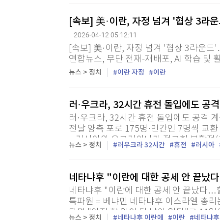
[속보] 美·이란, 자정 넘겨 '협상 3라
2026-04-12 05:12:11
[속보] 美·이란, 자정 넘겨 '협상 3라운드'
연합뉴스, 무단 전재-재배포, AI 학습 및 
뉴스 > 정치
이란 자정
이란
러·우크라, 32시간 휴전 돌입에도 공격
러·우크라, 32시간 휴전 돌입에도 공격 계
전달 양측 포로 175명·민간인 7명씩 교
= 러시아와 우크라이나가 정교회 부활절(1
뉴스 > 정치
러우크라 32시간
휴전
러시아
터 32시간의 휴전에 돌입했으나 첫날부터 
네타냐후 "이란에 대한 공세 안 끝났다
네타냐후 "이란에 대한 공세 안 끝났다…할
특파원 = 베냐민 네타냐후 이스라엘 총리
다며 "아직 할 일이 더 남아 있다"고 1
뉴스 > 정치
네타냐후 이란에
이란
네타냐후