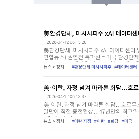
한국경제TV
뉴스홈
"나야, '흑백요리사' 시즌3"
머니팜 모닝라이브
증권
굿모닝 작전
금융
[온에어] ETF 골든타임
오늘장 뭐사지?
부동산
美환경단체, 미시시피주 xAI 데이터
SK하이닉스, 中공장 지분 매각 저울질…4조원대
[오후5시] 뉴스플러스
사회
2026-04-12 06:15:28
온로드 (ON ROAD) 인사이트
글로벌경제
SK하이닉스, 中공장 지분 매각 저울질…4조원대
美환경단체, 미시시피주 xAI 데이터센터
랭킹뉴스
연합뉴스) 권영전 특파원 = 미국 환경단체
xAI의 데이터센터용 발전소 건설에 제
뉴스 > 정치
환경단체 미시시피주
데이터센터
(NAACP)와 환경단체 '영기프티드앤드그린'
미네르바아카데미
증권 데이터
美·이란, 자정 넘겨 마라톤 회담…호르
2026-04-12 06:13:37
스페셜강의
특징주 뉴스
美·이란, 자정 넘겨 마라톤 회담…호르무즈 
투자/재테크
매매신호 (랭킹100
일만에 직접 종전협상…47년만의 최고위급
부동산/세무
투자분석
'레바논 휴전'도 쟁점 대두 美 군함 2척
뉴스 > 정치
이란 자정
이란
회담
미국
변수 가능성 "이스라엘, 협상 결렬시 이란 
산업
국내증시
[모집-3기-] 돈버는 트레이딩 투자 북클럽
환율