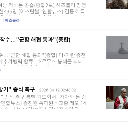
겨냥 레바논 공습(종합2보) 헤즈볼라 참전
6천436명 (이스탄불=연합뉴스) 김동호 특
상을 위해 파키스탄에서 회담하는 11일(현
헤즈볼라
 헤즈볼라를 노린 레바논...
 착수…"군함 해협 통과"(종합)
수…"군함 해협 통과"(종합) 미·이란 종전
내 추가병력 합류" 호르무즈 봉쇄를 최대
변수되나 (워싱턴=연합뉴스) 백나리 특
란
종전협상 개시에 맞춰 호르무즈...
 광기" 종식 촉구
2026-04-12 02:48:02
" 종식 촉구 특별 기도회서 "자아와 돈 숭
=연합뉴스) 송진원 특파원 = 교황 레오 14
에 나선 11일(현지시간) "전쟁의 광
 AP, 로이터 통신에...