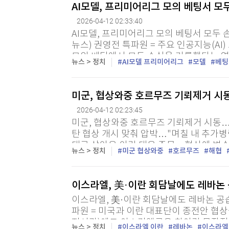
AI모델, 프리미어리그 모의 베팅서 모
2026-04-12 02:33:40
AI모델, 프리미어리그 모의 베팅서 모두
뉴스) 권영전 특파원 = 주요 인공지능(A
모의 베팅에서 모두 손실을 기록했다는 연구
뉴스 > 정치
AI모델 프리미어리그
모델
베팅
런던의 AI 스타트업 제너럴리즈닝이 공개한 
미군, 협상와중 호르무즈 기뢰제거 시
2026-04-12 02:23:45
미군, 협상와중 호르무즈 기뢰제거 시동…
탄 협상 개시 맞춰 압박…"며칠 내 추가병
대로 삼아온 이란 대응 주목…협상에 변수
뉴스 > 정치
미군 협상와중
호르무즈
해협
= 미국이 11일(현지시간) 이란과의 종전협
이스라엘, 美·이란 회담날에도 레바논
이스라엘, 美·이란 회담날에도 레바논 공습
파원 = 미국과 이란 대표단이 종전안 협
지시간)에도 이스라엘군은 친이란 무장정
뉴스 > 정치
이스라엘 이란
레바논
이스라엘