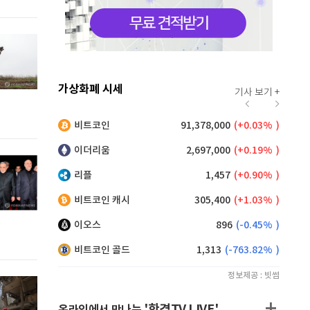
가상화폐 시세
기사 보기 +
25
(
0.98%
)
비트코인
91,378,000
(
0.03%
)
퀀
85
(
0.66%
)
이더리움
2,697,000
(
0.19%
)
이
리플
1,457
(
0.90%
)
비트코인 캐시
305,400
(
1.03%
)
이오스
896
(
-0.45%
)
비트코인 골드
1,313
(
-763.82%
)
정보제공 : 빗썸
'한경TV LIVE'