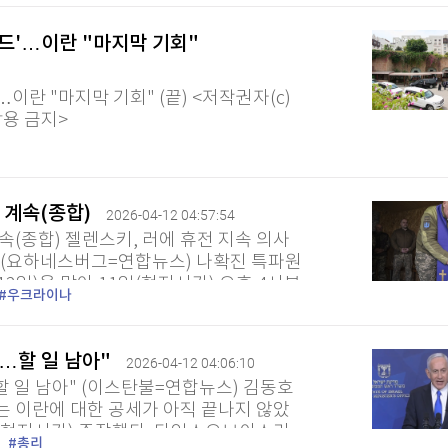
운드'…이란 "마지막 기회"
…이란 "마지막 기회" (끝) <저작권자(c)
활용 금지>
 계속(종합)
2026-04-12 04:57:54
속(종합) 젤렌스키, 러에 휴전 지속 의사
환 (요하네스버그=연합뉴스) 나확진 특파원
2일)을 맞아 11일(현지시간) 오후 4시부
우크라이나
양측에서 상대방이 휴전을...
…할 일 남아"
2026-04-12 04:06:10
 일 남아" (이스탄불=연합뉴스) 김동호
는 이란에 대한 공세가 아직 끝나지 않았
1일(현지시간) 주장했다. 타임스오브이스라
총리