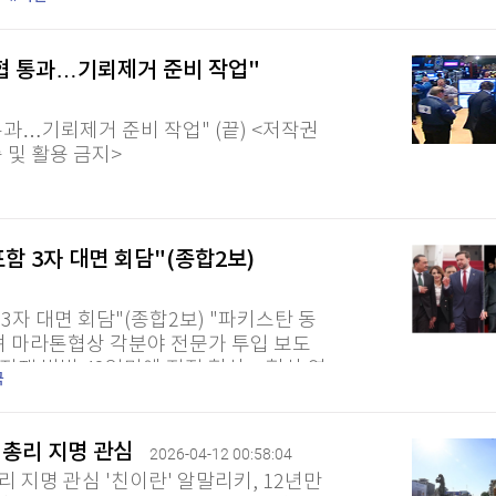
논 남부 나바티예 지역의 크파르시르...
해협 통과…기뢰제거 준비 작업"
통과…기뢰제거 준비 작업" (끝) <저작권
습 및 활용 금지>
함 3자 대면 회담"(종합2보)
3자 대면 회담"(종합2보) "파키스탄 동
며 마라톤협상 각분야 전문가 투입 보도
 전쟁 발발 42일만에 직접 협상…협상 연
국
연합뉴스) 손현규 김동호 특파원 =...
기총리 지명 관심
2026-04-12 00:58:04
지명 관심 '친이란' 알말리키, 12년만