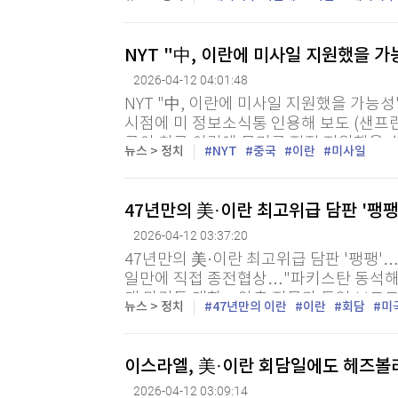
엘, 예루살렘포스트 등 보도에 따르면 네타냐
NYT "中, 이란에 미사일 지원했을 가
2026-04-12 04:01:48
NYT "中, 이란에 미사일 지원했을 가능
시점에 미 정보소식통 인용해 보도 (샌프
국이 최근 이란에 무기를 직접 지원했을 
뉴스 > 정치
NYT
중국
이란
미사일
것으로 나타났다. 미 정보기관들은 최근 몇 
47년만의 美·이란 최고위급 담판 '팽
2026-04-12 03:37:20
47년만의 美·이란 최고위급 담판 '팽팽'…
일만에 직접 종전협상…"파키스탄 동석해 
게 마라톤 대화…양측 전문가 투입 보도도 
뉴스 > 정치
47년만의 이란
이란
회담
미
매체 "美 지나친 요구"...
이스라엘, 美·이란 회담일에도 헤즈볼라
2026-04-12 03:09:14