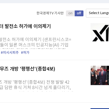
TV홈
무료방송
전체뉴스
증권
파트너스
경제
Select Lan
한국경제TV 기사만
종목핫라인
추천 상
산업
경제
오늘의 
정치
센터 발전소 허가에 이의제기
 거래 가능성
생활경제
수익후기
국제
기업·CEO
이벤트
칼럼·연재
 거래 가능성
 발전소 허가에 이의제기 (샌프란시스코=
특집방송
들이 일론 머스크의 인공지능(AI) 기업
전체 프로그램
동을 걸었다. 전미유색인종지위향상협회
미시시피주
허가
 등은 미...
채널/편성
무즈 개방 '평행선'(종합4보)
지역별채널
개방 '평행선'(종합4보) 전쟁 발발 42
)
편성표
 담판 휴식 거쳐 8시간 넘게 줄다리기,
 호르무즈 통과하며 기뢰 제거 착수…협상에
에너지시설...