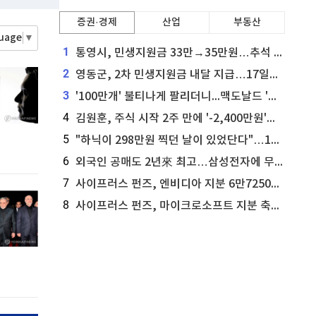
비트코인 골드
1,313
(
-763.82%
)
홈
증권·경제
산업
부동산
AI추천
퀀텀
925
(
0.98%
)
guage
▼
품
마켓이슈
1
통영시, 민생지원금 33만→35만원…추석 전 푼다
특징주
이벤트
이더리움 클래식
9,185
(
0.66%
)
2
영동군, 2차 민생지원금 내달 지급…17일부터 신청 접수
3
'100만개' 불티나게 팔리더니...맥도날드 '충주찰옥수수버거' 돌연 판매 종료
4
김원훈, 주식 시작 2주 만에 '-2,400만원'…"차 한 대 값 날렸다"
5
"하닉이 298만원 찍던 날이 있었단다"…100만 클릭 '전래동화' 정체
6
외국인 공매도 2년來 최고…삼성전자에 무슨일이 [B급기자의 B급리포트]
7
사이프러스 펀즈, 엔비디아 지분 6만7250주 매각
8
사이프러스 펀즈, 마이크로소프트 지분 축소...3만3천 주 매각