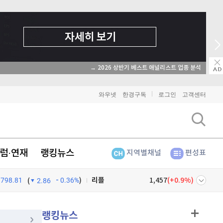
와우넷
한경구독
로그인
고객센터
비트코인
91,378,000
(
0.03%
)
이더리움
2,697,000
(
0.19%
)
럼·연재
랭킹뉴스
지역별채널
편성표
리플
1,457
(
0.9%
)
798.81
0.36%
)
비트코인 캐시
305,400
(
1.03%
)
(
2.86
이오스
896
(
-0.45%
)
넷
주식창
랭킹뉴스