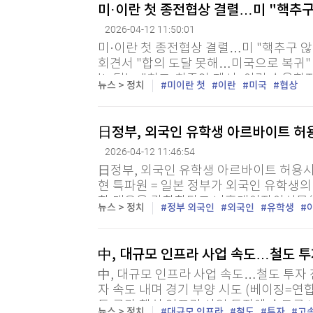
[할인50%] 한·미 투자 올인원 클래스
미·이란 첫 종전협상 결렬…미 "핵추구
해외증시
2026-04-12 11:50:01
미·이란 첫 종전협상 결렬…미 "핵추구 않
회견서 "합의 도달 못해…미국으로 복귀"
'노딜'…"최고·최종안 제시, 이란 수용할
뉴스 > 정치
미이란 첫
이란
미국
협상
시 마주 앉아도 '2주 휴전' 내 타결 불분명..
日정부, 외국인 유학생 아르바이트 허
2026-04-12 11:46:54
日정부, 외국인 유학생 아르바이트 허용시
현 특파원 = 일본 정부가 외국인 유학생의
한 대응을 강화한다고 니혼게이자이신문(
뉴스 > 정치
정부 외국인
외국인
유학생
리청은 외국인 유학생들이 다니는 일본어학
中, 대규모 인프라 사업 속도…철도 투
中, 대규모 인프라 사업 속도…철도 투자 
자 속도 내며 경기 부양 시도 (베이징=연
등 국가 핵심 인프라 사업 투자에 속도를 내
뉴스 > 정치
대규모 인프라
철도
투자
고