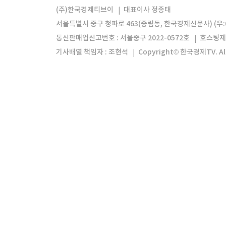
모바일앱
한국경제TV앱
주식창앱
(주)한국경제티브이
대표이사 정종태
서울특별시 중구 청파로 463(중림동, 한국경제신문사) (우:0
통신판매업신고번호 : 서울중구 2022-0572호
호스팅제
기사배열 책임자 : 조현석
Copyright© 한국경제TV. All 