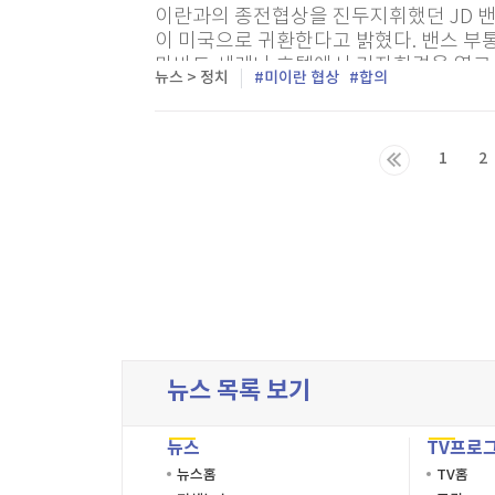
이란과의 종전협상을 진두지휘했던 JD 밴
이 미국으로 귀환한다고 밝혔다. 밴스 부
마바드 세레나 호텔에서 기자회견을 열고 
뉴스 > 정치
미이란 협상
합의
미국의 '레드라인'을 매우 명확하게 전달했
1
2
마지막목록
뉴스 목록 보기
뉴스
TV프로
뉴스홈
TV홈