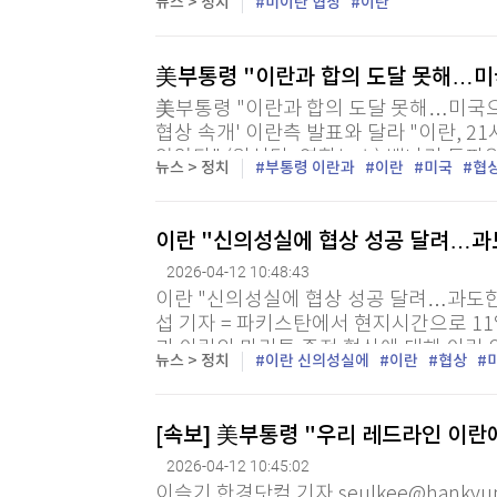
뉴스 > 정치
미이란 협상
이란
美부통령 "이란과 합의 도달 못해…
美부통령 "이란과 합의 도달 못해…미국으
협상 속개' 이란측 발표와 달라 "이란, 
않았다" (워싱턴=연합뉴스) 백나리 특파
뉴스 > 정치
부통령 이란과
이란
미국
협
을 이끈 JD 밴스 미국 부통령은 11일(현지
이란 "신의성실에 협상 성공 달려…과
2026-04-12 10:48:43
이란 "신의성실에 협상 성공 달려…과도한
섭 기자 = 파키스탄에서 현지시간으로 11
과 이란의 마라톤 종전 협상에 대해 이란 
뉴스 > 정치
이란 신의성실에
이란
협상
의성실에 달렸다"며 "과도한 요구와 불법적
[속보] 美부통령 "우리 레드라인 이란
2026-04-12 10:45:02
이슬기 한경닷컴 기자 seulkee@hankyu