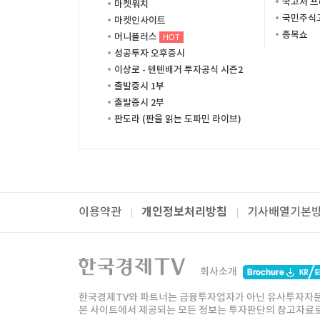
국고처 
마켓워치
국민주식고
마켓인사이트
종목쇼
머니플러스
HOT
성공투자 오후증시
이상로 - 텐텐배거 투자공식 시즌2
출발증시 1부
출발증시 2부
판도라 (판을 읽는 도파민 라이브)
개인정보처리방침
이용약관
기사배열기본
패밀리사이트
한국경제TV
와우넷
주식창
미네르
회사소개
한경미디어그룹
한국경제신문
한국경제
한국경제TV와 파트너는 금융투자업자가 아닌 유사투자자문
본 사이트에서 제공되는 모든 정보는 투자판단의 참고자료로 