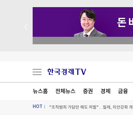
 꽝 없는 룰렛 이벤트
뉴스홈
공항에 폭발물 탑재 드론까지…독일 정부 "새로운 
전체뉴스
증권
경제
금융
"조직범죄 가담만 해도 처벌"…칠레, 치안강화 개
HOT
유럽 저가항공 이지젯, 미 아폴로에 10.9조원에 
ON AIR
뉴스
WSJ "美 엔화부양 개입, 시장에 의도치 않은 '유