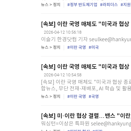
천315억엔(약 5조9천억원)을 2026회계연도
뉴스 > 정치
정부 반도체기업
라피더스
지원
지원하기로 했다. 12일 아사히신문 등 현지
[속보] 이란 국영 매체도 "미국과 협
2026-04-12 10:56:18
이슬기 한경닷컴 기자 seulkee@hankyu
뉴스 > 정치
이란 국영
미국
[속보] 이란 국영 매체도 "미국과 협
2026-04-12 10:54:58
[속보] 이란 국영 매체도 "미국과 협상 종료
합뉴스, 무단 전재-재배포, AI 학습 및 활
뉴스 > 정치
이란 국영
국영
[속보] 미·이란 협상 결렬…밴스 "이
워싱턴=이상은 특파원 selee@hankyung