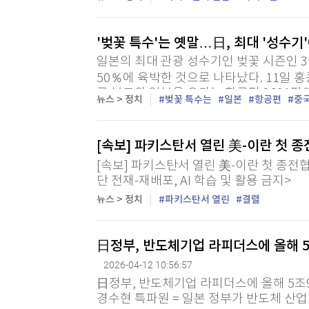
'벚꽃 특수'는 옛말…日, 최대 '성수기
일본의 최대 관광 성수기인 벚꽃 시즌인 
50％에 육박한 것으로 나타났다. 11일 홍
국 본토와 일본을 오가는 항공편 2691편이
뉴스 > 정치
벚꽃 특수는
일본
항공편
중
소율이 49.6％에 달하며 전월 48.5％ 대비
[속보] 파키스탄서 열린 美-이란 첫 
[속보] 파키스탄서 열린 美-이란 첫 종전협상
단 전재-재배포, AI 학습 및 활용 금지>
뉴스 > 정치
파키스탄서 열린
결렬
日정부, 반도체기업 라피더스에 올해 
2026-04-12 10:56:57
日정부, 반도체기업 라피더스에 올해 5조
경수현 특파원 = 일본 정부가 반도체 산업