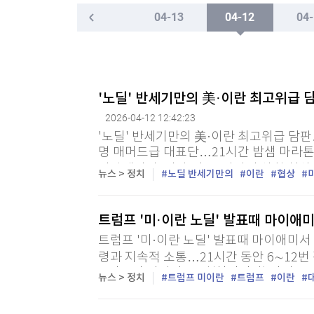
한국경제TV
[포토+] 박정민, '멋짐 가득한 모습~'
뉴스홈
04-13
04-12
04-
머니팜 모닝라이브
증권
"나야, '흑백요리사' 시즌3"
굿모닝 작전
금융
오늘장 뭐사지?
부동산
[온에어] 더 워룸
[오후5시] 뉴스플러스
사회
'노딜' 반세기만의 美·이란 최고위급 
공항에 폭발물 탑재 드론까지…독일 정부 "새로운 
온로드 (ON ROAD) 인사이트
글로벌경제
2026-04-12 12:42:23
랭킹뉴스
공항에 폭발물 탑재 드론까지…독일 정부 "새로운 
'노딜' 반세기만의 美·이란 최고위급 담판…
명 매머드급 대표단…21시간 밤샘 마라
시작때까지 '시간·장소' 깜깜이 상황 협상
뉴스 > 정치
노딜 반세기만의
이란
협상
이란 "강력 대응" 긴장고조 이란 "협상 계속"
미네르바아카데미
증권 데이터
트럼프 '미·이란 노딜' 발표때 마이애
스페셜강의
특징주 뉴스
트럼프 '미·이란 노딜' 발표때 마이애미서
투자/재테크
매매신호 (랭킹100
령과 지속적 소통…21시간 동안 6∼12번
부동산/세무
투자분석
= 미국과 이란이 12일(현지시간) 파키
뉴스 > 정치
트럼프 미이란
트럼프
이란
산업
국내증시
끝에 결렬을 선언했을 당시 도널드 트럼프 
[모집-3기-] 돈버는 트레이딩 투자 북클럽
환율