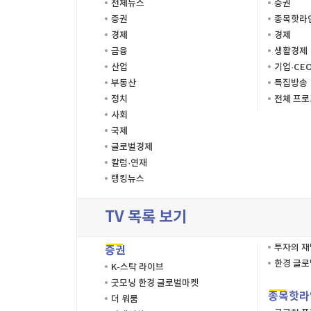
전체뉴스
증권
증권
종목핫라
경제
경제
금융
생활경제
산업
기업·CE
부동산
특집방송
정치
전체 프
사회
국제
글로벌경제
칼럼·연재
랭킹뉴스
TV 목록 보기
투자의 
증권
한경 글
K-스탁 라이브
굿모닝 한경 글로벌마켓
종목핫라
더 워룸