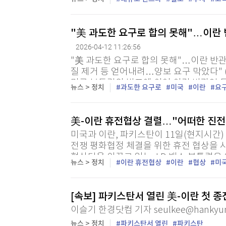
국 국영 신화통신에 따르면 중국국가철도그룹
"美 과도한 요구로 합의 못해"…이란 
2026-04-12 11:26:56
"美 과도한 요구로 합의 못해"…이란 반관
질 제거 등 얻어내려…양보 요구 막았다" (
미국 부통령의 발표에 이어 이란 반관영
뉴스 > 정치
과도한 요구로
미국
이란
요
라톤 종전협상이 합의 없이 결렬됐다는 사실
美-이란 휴전협상 결렬…"어떠한 진전
미국과 이란, 파키스탄이 11일(현지시간
전쟁 평화협정 체결을 위한 휴전 협상을 
협상단을 이끌고 있는 J D 밴스 부통령은
뉴스 > 정치
이란 휴전협상
이란
협상
미
의 조건을 수용할 의향을 보이는 단계까지는
[속보] 파키스탄서 열린 美-이란 첫 
이슬기 한경닷컴 기자 seulkee@hankyu
뉴스 > 정치
파키스탄서 열린
파키스탄