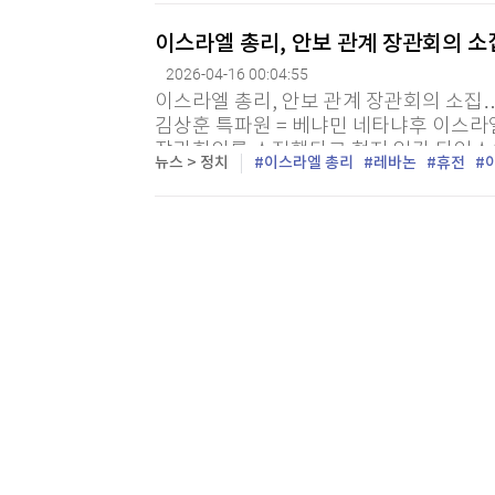
[할인50%] 한·미 투자 올인원 클래스
해외증시
이스라엘 총리, 안보 관계 장관회의 소
2026-04-16 00:04:55
이스라엘 총리, 안보 관계 장관회의 소집
김상훈 특파원 = 베냐민 네타냐후 이스라엘
장관회의를 소집했다고 현지 일간 타임스
뉴스 > 정치
이스라엘 총리
레바논
휴전
타냐후 총리가 오늘 저녁 8시30분 안보 각
이전
마지막목록