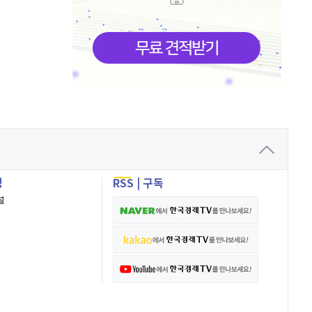
성
RSS
|
구독
널