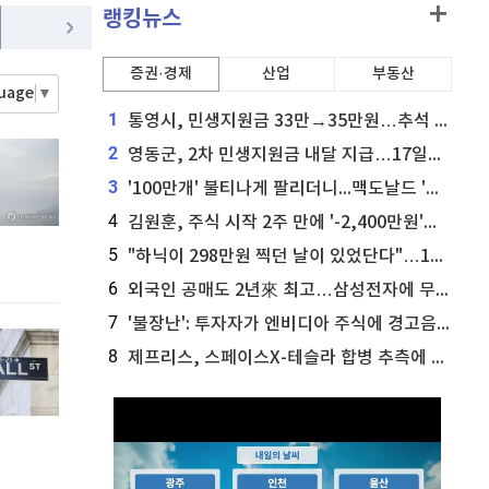
비트코인 골드
1,313
(
-763.82%
)
랭킹뉴스
홈
AI추천
퀀텀
915
(
-0.11%
)
품
증권·경제
마켓이슈
산업
부동산
guage
▼
특징주
이벤트
이더리움 클래식
9,110
(
-0.16%
)
1
통영시, 민생지원금 33만→35만원…추석 전 푼다
2
영동군, 2차 민생지원금 내달 지급…17일부터 신청 접수
3
'100만개' 불티나게 팔리더니...맥도날드 '충주찰옥수수버거' 돌연 판매 종료
4
김원훈, 주식 시작 2주 만에 '-2,400만원'…"차 한 대 값 날렸다"
5
"하닉이 298만원 찍던 날이 있었단다"…100만 클릭 '전래동화' 정체
6
외국인 공매도 2년來 최고…삼성전자에 무슨일이 [B급기자의 B급리포트]
7
'불장난': 투자자가 엔비디아 주식에 경고음 울려
8
제프리스, 스페이스X-테슬라 합병 추측에 대한 트래커 주식 가능성 분석