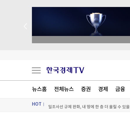
 애널리스트 업종 분석
韓 독도 해양조사 딴지거는 日…"강한 유감"
뉴스홈
전체뉴스
증권
경제
금융
[속보]기름값 또 내렸다
HOT
일조사선 규제 완화, 내 땅에 한 층 더 올릴 수 있
"한국이 이 정도라니"...충격 빠진 '일본'
ON AIR
뉴스
[포토+] 박정민, '멋짐 가득한 모습~'