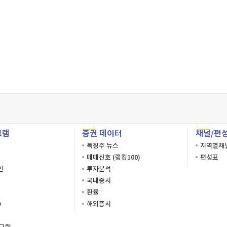
그램
증권 데이터
채널/편
특징주 뉴스
지역별채
매매신호 (랭킹100)
편성표
인
투자분석
국내증시
환율
O
해외증시