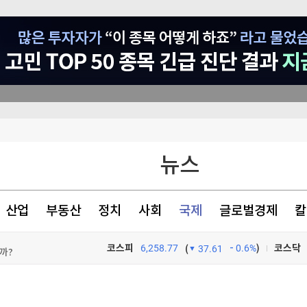
뉴스
산업
부동산
정치
사회
국제
글로벌경제
칼
을까?
코스피
6,258.77
0.6%
)
코스닥
(
37.61
TV프로그램
와우