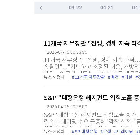
한국경제TV
뉴스홈
04-22
04-21
04-
"나야, '흑백요리사' 시즌3"
머니팜 모닝라이브
증권
굿모닝 작전
금융
[온에어] 국고처 4부
오늘장 뭐사지?
부동산
韓 독도 해양조사 딴지거는 日…"강한 유감"
[오후5시] 뉴스플러스
사회
11개국 재무장관 "전쟁, 경제 지속 
온로드 (ON ROAD) 인사이트
글로벌경제
韓 독도 해양조사 딴지거는 日…"강한 유감"
2026-04-16 00:33:36
랭킹뉴스
11개국 재무장관 "전쟁, 경제 지속 타격
속될것"…"기민하고 조정된 대응, 개방적 
파원 = 영국을 비롯한 세계 11개국 재무
뉴스 > 정치
11개국 재무장관
휴전
대한
무즈 해협 봉쇄가 세계 경제에 계속해서 미
미네르바아카데미
증권 데이터
S&P "대형은행 헤지펀드 위험노출 
스페셜강의
특징주 뉴스
2026-04-16 00:28:00
투자/재테크
매매신호 (랭킹100
S&P "대형은행 헤지펀드 위험노출 증가
부동산/세무
투자분석
란속 트레이딩 수요 급증에 '깜짝 실적'
산업
국내증시
상당한 위험 노출 가능성" (뉴욕=연합뉴스
뉴스 > 정치
SP 대형은행
은행
트레이딩
[모집-3기-] 돈버는 트레이딩 투자 북클럽
세계 금융시장이 출렁이는 동안 미국의 주요
환율