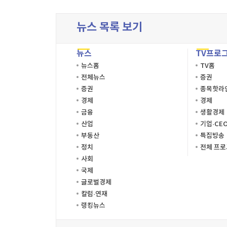
뉴스 목록 보기
뉴스
TV프로
뉴스홈
TV홈
전체뉴스
증권
증권
종목핫라
경제
경제
금융
생활경제
산업
기업·CE
부동산
특집방송
정치
전체 프
사회
국제
글로벌경제
칼럼·연재
랭킹뉴스