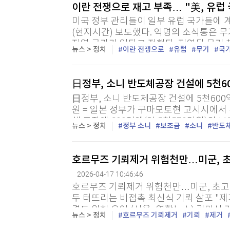
이란 전쟁으로 재고 부족… "美, 유럽
미국 정부 관리들이 일부 유럽 국가들에 
(현지시간) 보도했다. 익명의 소식통은 
지역 국가가 있다고 전했다. 지연된 무기 
뉴스 > 정치
이란 전쟁으로
유럽
무기
국
日정부, 소니 반도체공장 건설에 5천6
日정부, 소니 반도체공장 건설에 5천600
원 = 일본 정부가 구마모토현 고시시에서
체 공장에 600억엔(약 5천570억원)
뉴스 > 정치
정부 소니
보조금
소니
반도
이 17일 보도했다. 경제산업성은 경제안
호르무즈 기뢰제거 위험천만…미군, 초
2026-04-17 10:46:46
호르무즈 기뢰제거 위험천만…미군, 초고난
두 터뜨리는 비접촉 최신식 기뢰 살포 "제
격도 위험 요인 (서울=연합뉴스) 곽민서 
뉴스 > 정치
호르무즈 기뢰제거
기뢰
제거
기뢰 제거 작전을 시작할 계획이지만, 실제