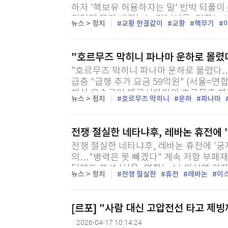
하자 '핵보유 허용하자는 말' 반박 되풀이
기있게 무기 내려놓는 것" (서울=연합뉴스)
뉴스 > 정치
교황 한결같이
교황
핵무기
의 핵무기 보유를 용인한다는 도널드 트럼프
"호르무즈 막히니 파나마 운하로 몰렸
"호르무즈 막히니 파나마 운하로 몰렸다…
급증 "급행 추가 요금 59억원" (서울=연
해상 운송로인 페르시아만의 호르무즈 해
뉴스 > 정치
호르무즈 막히니
운하
파나마
로의 우회 통행량이 급증했다고 블룸버그 통
전쟁 절실한 네타냐후, 레바논 휴전에 
전쟁 절실한 네타냐후, 레바논 휴전에 '궁
의…"병력은 못 빼겠다" 계속 저항 부패
뒤에도 포성 (서울=연합뉴스) 이신영 기자
뉴스 > 정치
전쟁 절실한
휴전
레바논
이
바논과의 휴전 합의 때문에 다시 정치적 궁
[르포] "사람 대신 고압전선 타고 
2026-04-17 10:14:24