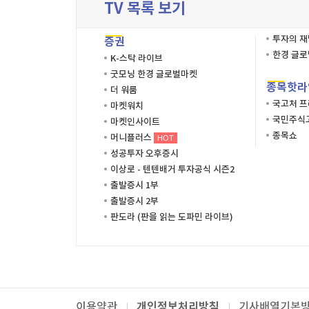
TV 목록 보기
투자의 
증권
한경 글
K-스탁 라이브
굿모닝 한경 글로벌마켓
종목핫라
더 워룸
국고처 
마켓워치
국민주식고
마켓인사이트
종목쇼
머니플러스
HOT
성공투자 오후증시
이상로 - 텐텐배거 투자공식 시즌2
출발증시 1부
출발증시 2부
판도라 (판을 읽는 도파민 라이브)
개인정보처리방침
이용약관
기사배열기본