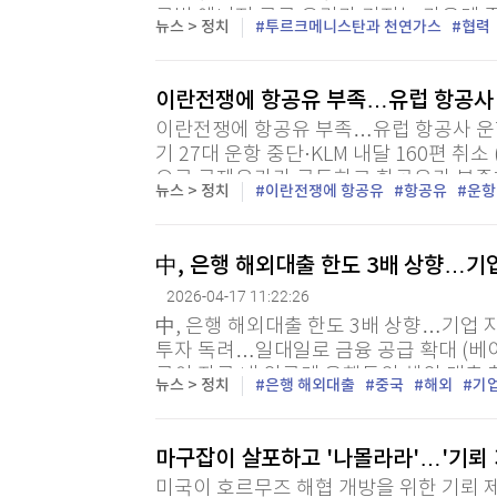
로벌 에너지 공급 우려가 커지는 가운데
뉴스 > 정치
투르크메니스탄과 천연가스
협력
강화를 제안했다. 17일 중국 관영 신화통
이란전쟁에 항공유 부족…유럽 항공사
이란전쟁에 항공유 부족…유럽 항공사 운
기 27대 운항 중단·KLM 내달 160편 취
으로 국제유가가 급등하고 항공유가 부족
뉴스 > 정치
이란전쟁에 항공유
항공유
운항
잇따르고 있다. 영국 일간 텔레그래프는 16
中, 은행 해외대출 한도 3배 상향…기
2026-04-17 11:22:26
中, 은행 해외대출 한도 3배 상향…기업 
투자 독려…일대일로 금융 공급 확대 (베이
국이 자국 내 외국계 은행들의 해외 대출 
뉴스 > 정치
은행 해외대출
중국
해외
기
시장을 벗어나 해외로 눈을 돌리는 중국 기업
마구잡이 살포하고 '나몰라라'…'기뢰
미국이 호르무즈 해협 개방을 위한 기뢰 