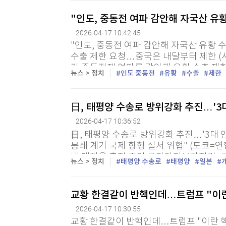
"인도, 중동전 여파 감안해 자국산 유황
2026-04-17 10:42:45
"인도, 중동전 여파 감안해 자국산 유황 
수출 제한 요청…중국은 내달부터 제한 (서
가 중동전쟁 여파를 감안해 유황 수출 제
뉴스 > 정치
인도 중동전
유황
수출
제한
17일 전했다. 인도 정부 소식통들은 전날
日, 태평양 수송로 방위강화 추진…'3
2026-04-17 10:36:52
日, 태평양 수송로 방위강화 추진…'3대 
봉쇄 계기 국제 항행 질서 위협" (도쿄=연
내 개정을 추진 중인 국가안전보장전략, 
뉴스 > 정치
태평양 수송로
태평양
일본
보 문서 개정 때 태평양 해상 수송로의 방위
교황 한결같이 반핵인데…트럼프 "이란
2026-04-17 10:30:55
교황 한결같이 반핵인데…트럼프 "이란 핵