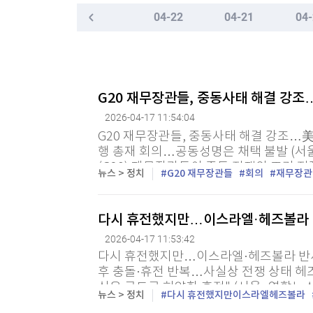
한국경제TV
뉴스홈
04-22
04-21
04-
머니팜 모닝라이브
증권
굿모닝 작전
금융
오늘장 뭐사지?
부동산
[오후5시] 뉴스플러스
사회
G20 재무장관들, 중동사태 해결 강조
온로드 (ON ROAD) 인사이트
글로벌경제
2026-04-17 11:54:04
랭킹뉴스
G20 재무장관들, 중동사태 해결 강조…美
행 총재 회의…공동성명은 채택 불발 (서울
(G20) 재무장관들이 중동 전쟁의 조기 진
뉴스 > 정치
G20 재무장관들
회의
재무장관
가들에 대한 재정적·인도적 지원 필요성에
미네르바아카데미
증권 데이터
다시 휴전했지만…이스라엘·헤즈볼라 
스페셜강의
특징주 뉴스
2026-04-17 11:53:42
투자/재테크
매매신호 (랭킹100
다시 휴전했지만…이스라엘·헤즈볼라 반세기
부동산/세무
투자분석
후 충돌·휴전 반복…사실상 전쟁 상태 헤
산업
국내증시
심은 극도로 허약한 휴전" (서울=연합뉴스
뉴스 > 정치
다시 휴전했지만이스라엘헤즈볼라
일(현지시간) 열흘간 휴전에 합의하면서 
[모집-3기-] 돈버는 트레이딩 투자 북클럽
환율