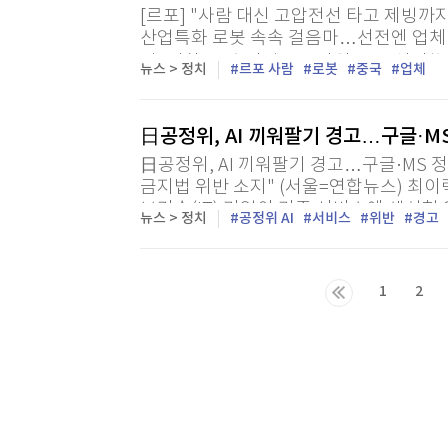
[르포] "사람 대신 고압전선 타고 제빙
산업특화 로봇 속속 걸음마…선전엔 업체 2
전=연합뉴스) 정성조 특파원 = "즈싱저(知行
뉴스 > 정치
르포 사람
로봇
중국
업체
모드 수동으로 전환." 16일 오전 중국 남부
日공정위, AI 끼워팔기 경고…구글·M
日공정위, AI 끼워팔기 경고…구글·MS 정
금지법 위반 소지" (서울=연합뉴스) 최이
보기술(IT) 기업이 기존 서비스에 생성형
뉴스 > 정치
공정위 AI
서비스
위반
경고
'끼워팔기' 행위에 대해 독점금지법 위반 
1
2
마지막목록