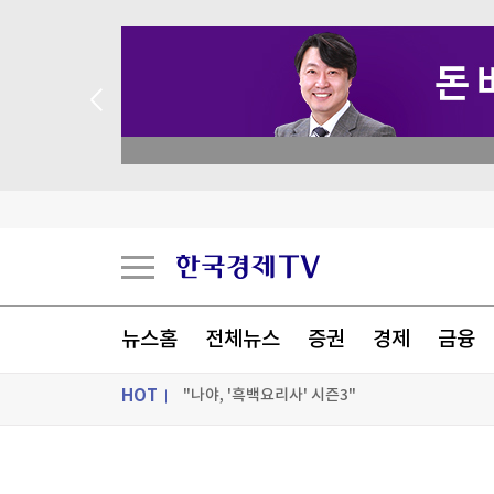
트럼프, '원정출산 아기에 美시민권 부여 금지' 
academy.co.kr
트럼프, 탄약부족 탓 '美국방 질책' 보도에 "가짜
[속보] 트럼프, 폴리실리콘 산업 보호 행정명령 서
[속보] 트럼프 '美 원정출산 금지' 행정명령 서명
[포토+] 박정민, '멋짐 가득한 모습~'
뉴스홈
전체뉴스
증권
경제
금융
"나야, '흑백요리사' 시즌3"
HOT
[온에어] 굿모닝 한경 글로벌마켓
트럼프, '원정출산 아기에 美시민권 부여 금지' 
ON AIR
뉴스
트럼프, '원정출산 아기에 美시민권 부여 금지' 