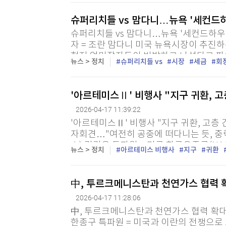
[할인50%] 한·미 투자 올인원 클래스
해외증시
슈퍼리치들 vs 맘다니…뉴욕 '세컨드
슈퍼리치들 vs 맘다니…뉴욕 '세컨드하우스
자 = 조란 맘다니 미국 뉴욕시장이 추진하
현지 억만장자들이 반발하고 나섰다고 파이
뉴스 > 정치
슈퍼리치들 vs
시장
세금
회
등의 발단은 맘다니 시장과 캐시 호컬 뉴욕
'아르테미스Ⅱ' 비행사 "지구 귀환, 
2026-04-17 11:39:22
'아르테미스Ⅱ' 비행사 "지구 귀환, 고층 
자회견…"여전히 공중에 떠다니는 듯, 
스) 김경윤 특파원 = 미국 항공우주국(NA
뉴스 > 정치
아르테미스 비행사
지구
귀환
(Ⅱ)'의 우주비행사 4명이 지구에 돌아온 지
中, 투르크메니스탄과 천연가스 협력 
2026-04-17 11:28:06
中, 투르크메니스탄과 천연가스 협력 확대
한종구 특파원 = 미국과 이란의 전쟁으로