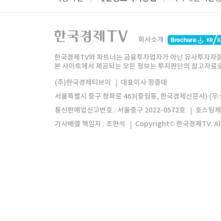
패밀리사이트
한국경제TV
와우넷
주식창
미네르
회사소개
한경미디어그룹
한국경제신문
한국경제
한국경제TV와 파트너는 금융투자업자가 아닌 유사투자자문
본 사이트에서 제공되는 모든 정보는 투자판단의 참고자료로 
모바일앱
한국경제TV앱
주식창앱
(주)한국경제티브이
대표이사 정종태
서울특별시 중구 청파로 463(중림동, 한국경제신문사) (우:0
통신판매업신고번호 : 서울중구 2022-0572호
호스팅제
기사배열 책임자 : 조현석
Copyright© 한국경제TV. All 