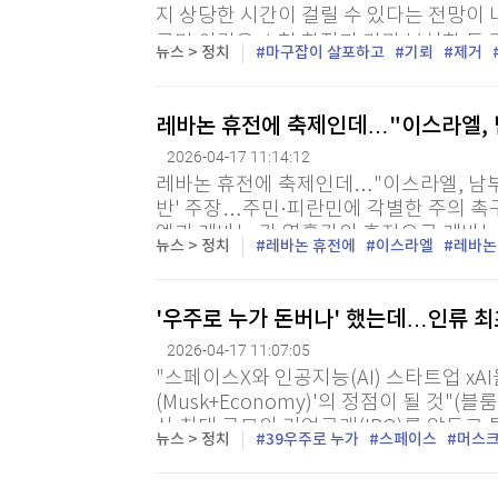
지 상당한 시간이 걸릴 수 있다는 전망이 
르면 이란은 소형 함정과 기뢰 부설함 등 
뉴스 > 정치
마구잡이 살포하고
기뢰
제거
지하고 있으며, 상황이 장기화될 경우 추가 
레바논 휴전에 축제인데…"이스라엘, 
2026-04-17 11:14:12
레바논 휴전에 축제인데…"이스라엘, 남부
반' 주장…주민·피란민에 각별한 주의 촉구
엘과 레바논 간 열흘간의 휴전으로 레바논
뉴스 > 정치
레바논 휴전에
이스라엘
레바논
만 휴전 직후에 일부 지역에서는 이스라엘 
'우주로 누가 돈버나' 했는데…인류 최
2026-04-17 11:07:05
"스페이스X와 인공지능(AI) 스타트업 xA
(Musk+Economy)'의 정점이 될 것
상 최대 규모의 기업공개(IPO)를 앞두
뉴스 > 정치
39우주로 누가
스페이스
머스
는 핵심 기업들을 하나로 묶는 합병 가능성이