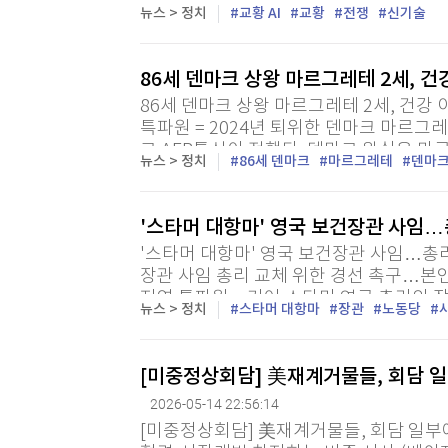
비극을 키울 수 있다고 경고했다. 교황청에
뉴스 > 정치
교황 AI
교황
전쟁
신기술
엔차 대학을 방문해 학생들에게 한 연설에서 
86세 덴마크 상왕 마르그레테 2세, 
86세 덴마크 상왕 마르그레테 2세, 건강
특파원 = 2024년 퇴위한 덴마크 마르그
고 AFP통신이 전했다. 덴마크 왕실은 마
뉴스 > 정치
86세 덴마크
마르그레테
덴마
(현지시간) 오후 코펜하겐의 병원에 입원했
'스타머 대항마' 영국 보건장관 사임
'스타머 대항마' 영국 보건장관 사임…총
장관 사임 총리 교체 위한 경선 촉구…본인
지연 특파원 = 키어 스타머 영국 총리의 
뉴스 > 정치
스타머 대항마
장관
노동당
건 장관이 14일(현지시간) 사임했다. 집권
[미중정상회담] 美재계거물들, 회담 
2026-05-14 22:56:14
[미중정상회담] 美재계거물들, 회담 일부