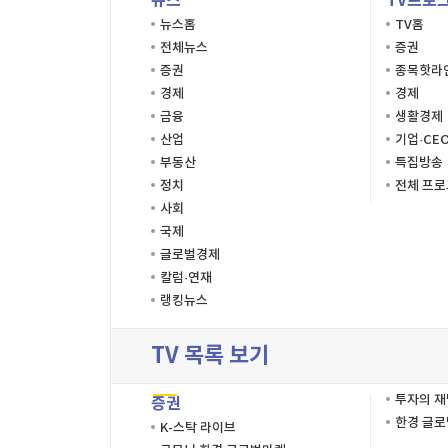
뉴스
TV프로
뉴스홈
TV홈
전체뉴스
증권
증권
종목핫라
경제
경제
금융
생활경제
산업
기업·CE
부동산
특집방송
정치
전체 프
사회
국제
글로벌경제
칼럼·연재
랭킹뉴스
TV 목록 보기
투자의 
증권
한경 글
K-스탁 라이브