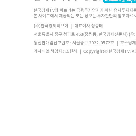
한경미디어그룹
한국경제신문
한국경제
한국경제TV와 파트너는 금융투자업자가 아닌 유사투자자문
본 사이트에서 제공되는 모든 정보는 투자판단의 참고자료로 
모바일앱
한국경제TV앱
주식창앱
(주)한국경제티브이
대표이사 정종태
서울특별시 중구 청파로 463(중림동, 한국경제신문사) (우:0
통신판매업신고번호 : 서울중구 2022-0572호
호스팅제
기사배열 책임자 : 조현석
Copyright© 한국경제TV. All 