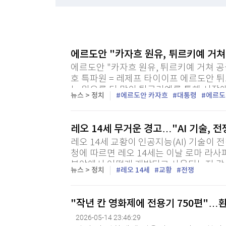
한국경제TV
뉴스홈
[포토+] 박정민, '멋짐 가득한 모습~'
머니팜 모닝라이브
증권
굿모닝 작전
금융
"나야, '흑백요리사' 시즌3"
오늘장 뭐사지?
부동산
에르도안 "카자흐 원유, 튀르키예 거쳐
[온에어] 더 워룸
[오후5시] 뉴스플러스
사회
에르도안 "카자흐 원유, 튀르키예 거쳐 공
온로드 (ON ROAD) 인사이트
글로벌경제
"일본도 아닌데…" 아이 이름 '나루토·루피'로 짓
호 특파원 = 레제프 타이이프 에르도안
랭킹뉴스
는 원유를 더 많이 튀르키예를 통해 시장
뉴스 > 정치
에르도안 카자흐
대통령
에르도
"일본도 아닌데…" 아이 이름 '나루토·루피'로 짓
이 14일(현지시간) 보도했다. 에르도안 대
레오 14세 무거운 경고…"AI 기술, 
미네르바아카데미
증권 데이터
레오 14세 교황이 인공지능(AI) 기술이 
청에 따르면 레오 14세는 이날 로마 라사
분야에서 어떻게 개발되고 사용되는지 감시해
스페셜강의
특징주 뉴스
뉴스 > 정치
레오 14세
교황
전쟁
투자/재테크
매매신호 (랭킹100
부동산/세무
투자분석
"작년 칸 영화제에 전용기 750편"…
산업
국내증시
2026-05-14 23:46:29
[모집-3기-] 돈버는 트레이딩 투자 북클럽
환율