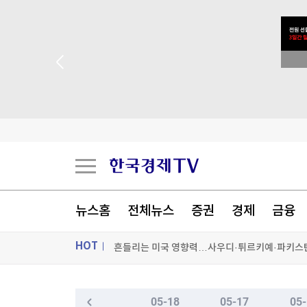
 꽝 없는 룰렛 이벤트
뉴스홈
전체뉴스
증권
경제
금융
"일본도 아닌데…" 아이 이름 '나루토·루피'로 짓
HOT
흔들리는 미국 영향력…사우디·튀르키예·파키스
이 더위에 정전…'갇히고 대피하고' 곳곳 불편
ON AIR
뉴스
05-18
05-17
05-
포스코홀딩스, 포스코인터·DX 지분 50%로 축소…