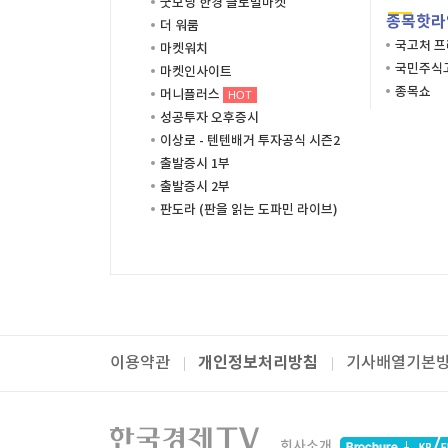
굿모닝 한경 글로벌마켓
종목핫라
더 워룸
국고처 
마켓워치
국민주식고
마켓인사이트
종목쇼
머니플러스
HOT
성공투자 오후증시
이상로 - 텐텐배거 투자공식 시즌2
출발증시 1부
출발증시 2부
판도라 (판을 읽는 도파민 라이브)
개인정보처리방침
이용약관
기사배열기본
패밀리사이트
한국경제TV
와우넷
주식창
미네르
회사소개