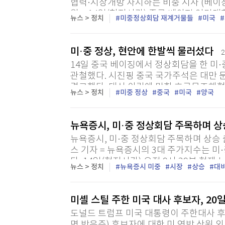
협력·시장개방 차지하는 비중 시사 (베이
원 = 14일(현지시간) 중국 베이징 인
뉴스 > 정치
미중정상회담 재계거물들
미국
널드 트럼프 미국 대통령의 방중단에 포함돼
미·중 정상, 현안에 한발씩 물러섰다
2
14일 중국 베이징에서 정상회담을 한 미·
관철했다. 시진핑 중국 국가주석은 대만 
경고했다. 대신 이란에 막힌 호르무즈해협과
뉴스 > 정치
미중 정상
중국
미국
양국
뉴욕증시, 미·중 정상회담 주목하며 
뉴욕증시, 미·중 정상회담 주목하며 상승
스 기자 = 뉴욕증시의 3대 주가지수는 
다. 14일(현지시간) 오전 9시 39분 
뉴스 > 정치
뉴욕증시 미중
시장
상승
대
지수는 전장보다 290.66포인트(0.58%) 오른
미셸 스틸 주한 미국 대사 후보자, 20
도널드 트럼프 미국 대통령이 주한대사 후