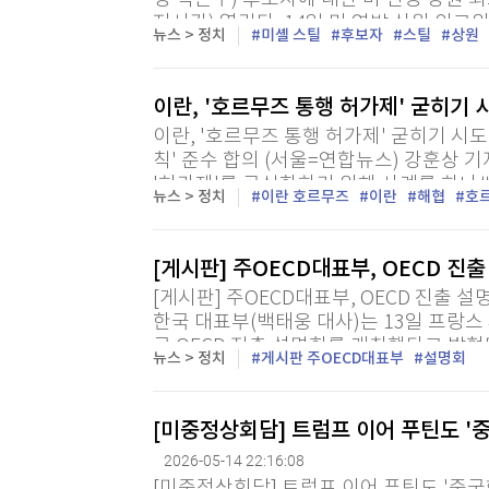
명 박은주) 후보자에 대한 미 연방 상원 
지시간) 열린다. 14일 미 연방 상원 외
뉴스 > 정치
미셸 스틸
후보자
스틸
상원
20일에 스틸 후보자를 비롯해 마이클 마부
이란, '호르무즈 통행 허가제' 굳히기 
이란, '호르무즈 통행 허가제' 굳히기 시
칙' 준수 합의 (서울=연합뉴스) 강훈상 
'허가제'를 공식화하기 위해 사례를 하나
뉴스 > 정치
이란 호르무즈
이란
해협
호
으나 자유로운 통항이 가능해 전세계 에너지
[게시판] 주OECD대표부, OECD 진
[게시판] 주OECD대표부, OECD 진출 
한국 대표부(백태웅 대사)는 13일 프랑스
로 OECD 진출 설명회를 개최했다고 밝혔
뉴스 > 정치
게시판 주OECD대표부
설명회
에는 총 300여명이 참가했다. (파리=연합뉴스
[미중정상회담] 트럼프 이어 푸틴도 '
2026-05-14 22:16:08