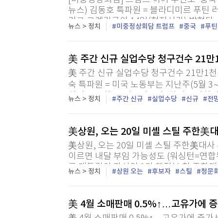
[미중정상회담] 트럼프 이어 푸틴도 '중국
뉴스) 김동호 특파원 = 블라디미르 푸틴
라고 크렘린궁이 14일(현지시간) 밝혔다
뉴스 > 정치
미중정상회담 트럼프
중국
푸틴
크렘린궁 대변인은 브리핑에서 푸틴 대통령
美 주간 신규 실업수당 청구건수 21
美 주간 신규 실업수당 청구건수 21만1
숙 특파원 = 미국 노동부는 지난주(5월 3
천건으로 한 주 전보다 1만2천건 증가했다
뉴스 > 정치
주간 신규
실업수당
신규
전
스가 집계한 전문가 전망치(20만5천건)를 
美상원, 오는 20일 미셸 스틸 주한美
美상원, 오는 20일 미셸 스틸 주한美대사
이르면 내달 부임 가능성도 (워싱턴=연합뉴
국 대통령이 자신의 2기 행정부 첫 주한대
뉴스 > 정치
상원 오는
후보자
스틸
청문
한국명 박은주) 후보자의 인사 청문회가 오는 
美 4월 소매판매 0.5%↑…고유가에 