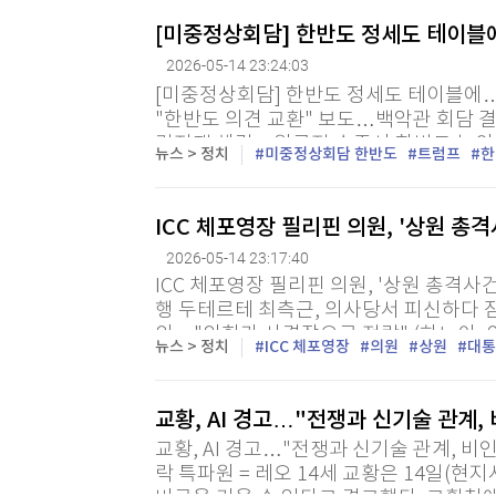
[미중정상회담] 한반도 정세도 테이블
2026-05-14 23:24:03
[미중정상회담] 한반도 정세도 테이블에
"한반도 의견 교환" 보도…백악관 회담 
란전쟁 해결…원론적 수준서 한반도 논의 
뉴스 > 정치
미중정상회담 한반도
트럼프
한
= 도널드 트럼프 미국 대통령과 시진핑 중
ICC 체포영장 필리핀 의원, '상원 총
2026-05-14 23:17:40
ICC 체포영장 필리핀 의원, '상원 총격사건
행 두테르테 최측근, 의사당서 피신하다 잠적
의…"의회가 사격장으로 전락" (하노이=
뉴스 > 정치
ICC 체포영장
의원
상원
대통
서 로드리고 두테르테 전 대통령 최측근 의원
교황, AI 경고…"전쟁과 신기술 관계
교황, AI 경고…"전쟁과 신기술 관계, 
락 특파원 = 레오 14세 교황은 14일(현