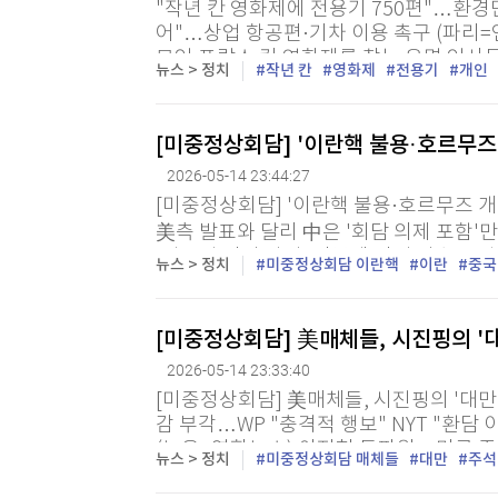
"작년 칸 영화제에 전용기 750편"…환경
[할인50%] 한·미 투자 올인원 클래스
해외증시
어"…상업 항공편·기차 이용 촉구 (파리=
모인 프랑스 칸 영화제를 찾는 유명 인사
뉴스 > 정치
작년 칸
영화제
전용기
개인
과도한 특권이라는 비판이 다시 제기됐다. 
[미중정상회담] '이란핵 불용·호르무즈
2026-05-14 23:44:27
[미중정상회담] '이란핵 불용·호르무즈 
美측 발표와 달리 中은 '회담 의제 포함'
'적극적 이란 압박' 여부에 어떤 신호도 없
뉴스 > 정치
미중정상회담 이란핵
이란
중국
도널드 트럼프 미국 대통령과 시진핑 중국.
[미중정상회담] 美매체들, 시진핑의 '
2026-05-14 23:33:40
[미중정상회담] 美매체들, 시진핑의 '대만 
감 부각…WP "충격적 행보" NYT "환
(뉴욕=연합뉴스) 이지헌 특파원 = 미국 
뉴스 > 정치
미중정상회담 매체들
대만
주석
담 첫날 시진핑 중국 국가주석이 무역·관세