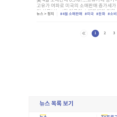
美 4월 소매판매 0.5%↑…고유가에 증가
고유가 여파로 미국의 소매판매 증가세가 
미 상무부는 4월 미국의 소매판매가 전월 
뉴스 > 정치
4월 소매판매
미국
둔화
소비
밝혔다. 증가율은 다우존스가 집계한 전문가
1
2
3
다음목록
마지막목록
뉴스 목록 보기