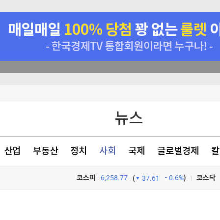
 등 조건 충족돼야"
반 배상해야"
뉴스
자유여행이 대세라더니…오히려 '이 패키지'에 돈 몰린다 [신용현의 트래블랩]
산업
부동산
정치
사회
국제
글로벌경제
칼
코스피
6,258.77
0.6%
)
코스닥
(
37.61
TV프로그램
와우
 등 조건 충족돼야"