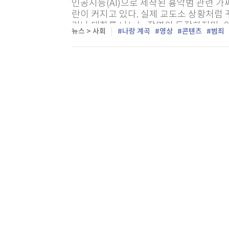
인공지능(AI)으로 제작된 흉악범 관련 
란이 커지고 있다. 실제 교도소 상황처럼
거나 대화를 나누는 장면이 등장하지만, 
뉴스 > 사회
나랑 계곡
영상
콘텐츠
범죄
만들어진 허위 콘텐츠다. 2일 유튜브 등 
음목록
마지막목록