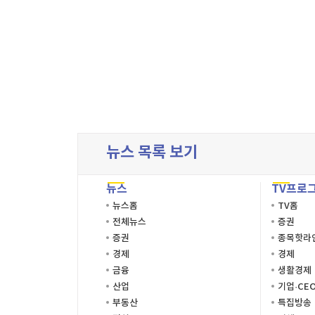
뉴스 목록 보기
뉴스
TV프로
뉴스홈
TV홈
전체뉴스
증권
증권
종목핫라
경제
경제
금융
생활경제
산업
기업·CE
부동산
특집방송