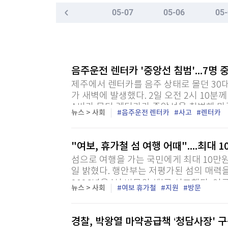
한국경제TV
뉴스홈
05-07
05-06
05-
호르무즈 해협 통항 정상화 가시화…이란 "美 배상
머니팜 모닝라이브
증권
굿모닝 작전
금융
오늘장 뭐사지?
부동산
[오후5시] 뉴스플러스
사회
음주운전 렌터카 '중앙선 침범'...7명
온로드 (ON ROAD) 인사이트
글로벌경제
제주에서 렌터카를 음주 상태로 몰던 30
랭킹뉴스
가 새벽에 발생했다. 2일 오전 2시 10
A씨가 몰던 렌터카가 중앙선을 침범해 마
뉴스 > 사회
음주운전 렌터카
사고
렌터카
돌했다. 이 사고로 렌터카와 SUV에 타고 있
미네르바아카데미
증권 데이터
"여보, 휴가철 섬 여행 어때"....최대 
섬으로 여행을 가는 국민에게 최대 10만
스페셜강의
특징주 뉴스
일 밝혔다. 행안부는 저평가된 섬의 매력
투자/재테크
매매신호 (랭킹100
2026년을 '섬 방문의 해'로 선포했다. 여
뉴스 > 사회
여보 휴가철
지원
방문
부동산/세무
투자분석
람회'(9·5∼11·4) 기간 섬을 방문해 1박 이
산업
국내증시
경찰, 박왕열 마약공급책 ‘청담사장' 
[모집-3기-] 돈버는 트레이딩 투자 북클럽
환율