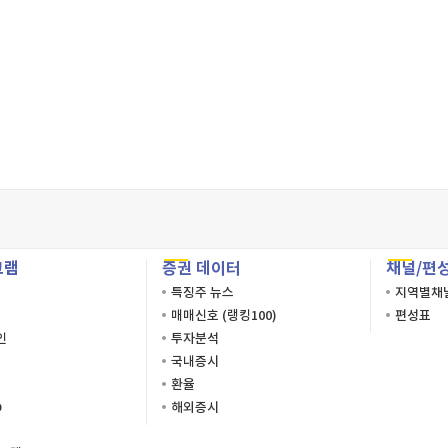
그램
증권 데이터
채널/편
특징주 뉴스
지역별채
매매신호 (랭킹100)
편성표
인
투자분석
국내증시
환율
O
해외증시