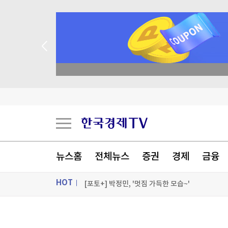
종목 무료 정밀 진단
호르무즈 해협 통항 정상화 가시화…이란 "美 배상
이란 "호르무즈 재개방 합의 근접…美, MOU 위
삼전닉스 2배 규제 통했지만…돈은 '풍선 효과'
뉴스홈
전체뉴스
증권
경제
금융
[포토+] 박정민, '멋짐 가득한 모습~'
HOT
"나야, '흑백요리사' 시즌3"
[온에어] 이상로 - 텐텐배거 투자공식 시즌2
ON AIR
뉴스
호르무즈 해협 통항 정상화 가시화…이란 "美 배상