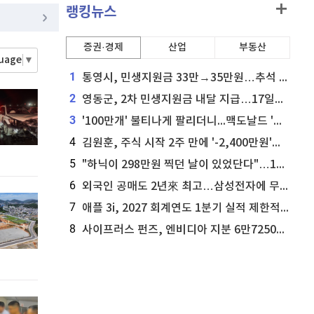
이더리움 클래식
9,160
(
0.38%
)
랭킹뉴스
홈
AI추천
품
증권·경제
마켓이슈
산업
부동산
guage
▼
특징주
이벤트
1
통영시, 민생지원금 33만→35만원…추석 전 푼다
2
영동군, 2차 민생지원금 내달 지급…17일부터 신청 접수
3
'100만개' 불티나게 팔리더니...맥도날드 '충주찰옥수수버거' 돌연 판매 종료
4
김원훈, 주식 시작 2주 만에 '-2,400만원'…"차 한 대 값 날렸다"
5
"하닉이 298만원 찍던 날이 있었단다"…100만 클릭 '전래동화' 정체
6
외국인 공매도 2년來 최고…삼성전자에 무슨일이 [B급기자의 B급리포트]
7
애플 3i, 2027 회계연도 1분기 실적 제한적 검토 통과
8
사이프러스 펀즈, 엔비디아 지분 6만7250주 매각