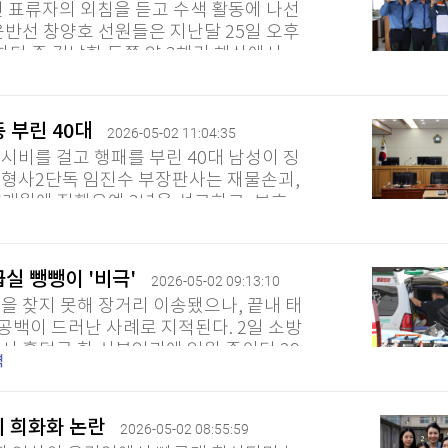
던 표류자의 외침을 듣고 수색 활동에 나선
운반선 창양호 선원들은 지난달 25일 오후
하던 중 길남항 동쪽 약 3해리 해상에서
즉시 기적을 울리며 주변...
 부린 40대
2026-05-02 11:04:35
시비를 걸고 행패를 부린 40대 남성이 징
 형사2단독 임진수 부장판사는 재물손괴,
6개월에 집행유예 3년을 선고하고, 보호
2일 밝혔다. A씨는 지난해 6월...
실 뺑뺑이 '비극'
2026-05-02 09:13:10
을 찾지 못해 장거리 이송됐으나, 끝내 태
 공백이 드러난 사례로 지적된다. 2일 소방
주시 흥덕구 한 산부인과에 입원 중이던 29
역
진다는 119 신고가...
죄 희화화 논란
2026-05-02 08:55:59