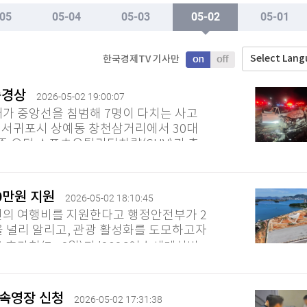
TV홈
무료방송
전체뉴스
05
05-04
05-03
05-02
05-01
이전주
 등 조건 충족돼야"
증권
파트너스
경제
종목핫라인
추천 상
산업
Select Lan
한국경제TV 기사만
경제
오늘의 
정치
생활경제
수익후기
국제
 중경상
2026-05-02 19:00:07
기업·CEO
이벤트
칼럼·연재
대가 중앙선을 침범해 7명이 다치는 사고
특집방송
분께 서귀포시 상예동 창천삼거리에서 30대
전체 프로그램
주 오던 스포츠유틸리티차량(SUV)과 충
던 7명이 중경상을 입었다. 사고 당시...
채널/편성
10만원 지원
2026-05-02 18:10:45
원의 여행비를 지원한다고 행정안전부가 2
지역별채널
을 널리 알리고, 관광 활성화를 도모하고자
)
편성표
름 휴가철(7∼8월)과 '2026여수세계섬박
상 머무는...
구속영장 신청
2026-05-02 17:31:38