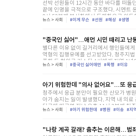
선박 선원들이 12시간 동안 바다를 떠돌
끝에 인명을 극적으로 구조했다. 시멘트 
9시 52분께 부산항에서 동해항으로 이동
뉴스 > 사회
이게 무슨
선원
해상
생명
"살려달라"는 목소리를 들었다. 선원들은 
"중국인 싫어"…애먼 시민 때리고 난동
별다른 이유 없이 길거리에서 행인들에게 
역형의 집행유예를 선고받았다. 청주지법
폭행 등 혐의로 기소된 A씨에게 징역 1년
뉴스 > 사회
중국인 싫어애먼
폭행
이유
관찰 3년과 사회봉사 200시간을 명령했다고 
아기 위험한데 "의사 없어요"…또 응급
청주에서 응급 분만이 필요한 산모가 병원
아가 숨지는 일이 발생했다. 지역 내 의료
당국에 따르면 전날 오후 11시 3분께 청
뉴스 > 사회
아기 위험한데
병원
이송
지
주차 산모 A(30대)씨의 태아 심박수가 떨어
"나랑 계곡 갈래? 춤추는 이은해…범