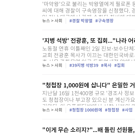
[할인50%] 한·미 투자 올인원 클래스
해외증시
'마약왕'으로 불리는 박왕열에게 필로폰 등
씨에 대해 경찰이 구속영장을 신청했다.
일 전날 태국에서 강제 송환된 최씨에 대
뉴스 > 사회
경찰 박왕열
구속영장
주할 우려가 있다고 보고 영장을 신청했다. 
'지병 석방' 전광훈, 또 집회..."나라 
노동절 연휴 이틀째인 2일 진보·보수단체
교회 전광훈 목사가 이끄는 대한민국바로
후 서울 광화문역 인근 동화면세점 앞에서 
뉴스 > 사회
39지병 석방39
목사
집회
식 추산 6천명이 참석한 가운데 연단에 선 
"청첩장 1,000원에 삽니다" 은밀한 
지난달 16일 1천400명 규모 '경조사 정
도 청첩장이나 부고장 있으신 분 계신가요?
라왔다. 이 오픈채팅방에서 신랑 신부의 
뉴스 > 사회
청첩장 1000원에
청첩장
사업
원에, 상주 휴대전화와 가족관계, 계좌번호가
"이게 무슨 소리지?"...배 돌린 선원들