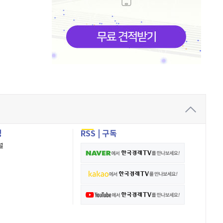
성
RSS
|
구독
널