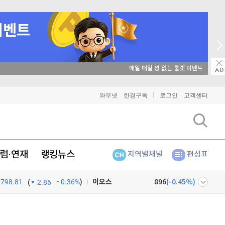
비트코인
매일 매일 꽝 없는 룰렛 이벤트
91,300,000
(
-0.05%
)
이더리움
2,699,000
(
0.26%
)
와우넷
한경구독
로그인
고객센터
리플
1,459
(
1.04%
)
비트코인 캐시
303,900
(
0.53%
)
럼·연재
랭킹뉴스
지역별채널
편성표
이오스
896
(
-0.45%
)
798.81
0.36%
)
비트코인 골드
1,313
(
-763.82%
)
(
2.86
퀀텀
930
(
1.53%
)
넷
주식창