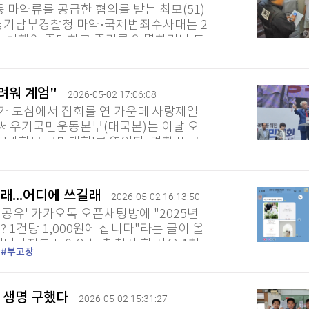
 마약류를 공급한 혐의를 받는 최모(51)
 경기남부경찰청 마약·국제범죄수사대는 2
해 범행이 중대하고 증거를 인멸하거나 도
최씨는 2019년부터...
어려워 계엄"
2026-05-02 17:06:08
가 도심에서 집회를 연 가운데 사랑제일
세우기국민운동본부(대국본)는 이날 오
'광화문 국민대회'를 열었다. 경찰 비공
전 목사는 "계엄령은...
거래...어디에 쓰길래
2026-05-02 16:13:50
보 공유' 카카오톡 오픈채팅방에 "2025년
 1건당 1,000원에 삽니다"라는 글이 올
웨딩사진도 들어있는 청첩장 한 장은 1천
부고장
 적힌 부고장은 500원에...
, 생명 구했다
2026-05-02 15:31:27