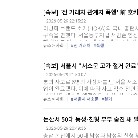
[할인50%] 한·미 투자 올인원 클래스
해외증시
[속보] '전 거래처 관계자 폭행' 前 호
2026-05-29 22:15:22
러닝화 브랜드 호카(HOKA)의 국내 총
구속을 면했다. 서울동부지법 서범준 영장전
해 혐의를 받는 조 전 대표에 대한 구속 
뉴스 > 사회
전 거래처
폭행
"증거를 인멸하거나 도주할 염려가 없다"며
[속보] 서울시 "서소문 고가 철거 완
2026-05-29 21:50:07
붕괴 사고로 6명의 사상자를 낸 서울 서소
업이 완료됐다. 이에 따라 사고 직후 전면
첫차부터 재개될 예정이다. 서울시는 29일
뉴스 > 사회
서울시 서소문
철거
구조물에 대한 긴급 철거 공사를 오후 9시 
논산서 50대 동생·친형 부부 숨진 채
2026-05-29 20:49:36
충남 논산에서 50대 남성과 남성의 친형 