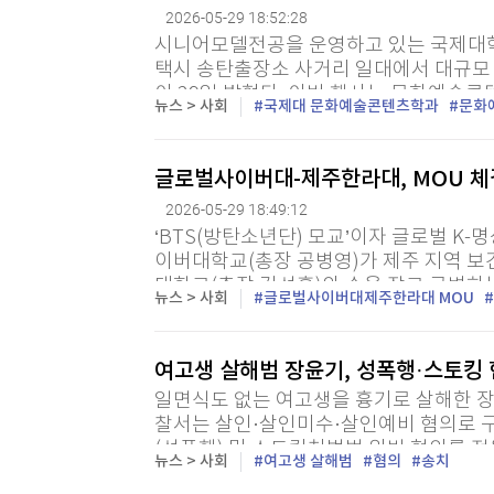
2026-05-29 18:52:28
시니어모델전공을 운영하고 있는 국제대학
택시 송탄출장소 사거리 일대에서 대규모 
이 29일 밝혔다. 이번 행사는 문화예술
뉴스 > 사회
국제대 문화예술콘텐츠학과
문화
명이 참여했는데 단순한 거리행사를 넘어 재
글로벌사이버대-제주한라대, MOU 체
2026-05-29 18:49:12
‘BTS(방탄소년단) 모교’이자 글로벌 K
이버대학교(총장 공병영)가 제주 지역 보
대학교(총장 김성훈)와 손을 잡고 급변하
뉴스 > 사회
글로벌사이버대제주한라대 MOU
체계 구축키로 했다. 글로벌사이버대학교는 
여고생 살해범 장윤기, 성폭행·스토킹
일면식도 없는 여고생을 흉기로 살해한 장윤
찰서는 살인·살인미수·살인예비 혐의로 구
(성폭행) 및 스토킹처벌법 위반 혐의를 적용
뉴스 > 사회
여고생 살해범
혐의
송치