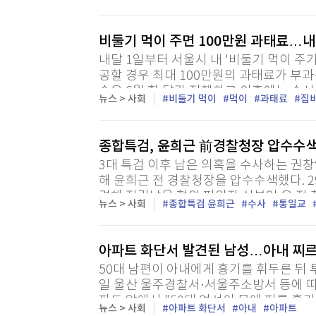
한 구속 전 피의자 심문(영장실질심사)을 진
비둘기 먹이 주면 100만원 과태료…
내달 1일부터 서울시 내 '비둘기 먹이 
공할 경우 최대 100만원의 과태료가 부과
속은 6월 한 달간 진행하고 이후에는 수시
뉴스 > 사회
비둘기 먹이
먹이
과태료
집
현장 안내와 홍보를 거쳐 지난해 7월 1일부
종합특검, 윤희근 前경찰청장 압수수색
3대 특검 이후 남은 의혹을 수사하는 권창
해 윤희근 전 경찰청장을 압수수색했다. 2
련해 직권남용 혐의 피의자 신분인 윤 전 
뉴스 > 사회
종합특검 윤희근
수사
통일교
아파트 화단서 발견된 남성…아내 찌르
50대 남편이 아내에게 흉기를 휘두른 뒤 
일 울산 울주경찰서·서울주소방서 등에 따
파트 앞에서 "50대 여성이 목에 피를 흘리
뉴스 > 사회
아파트 화단서
아내
아파트