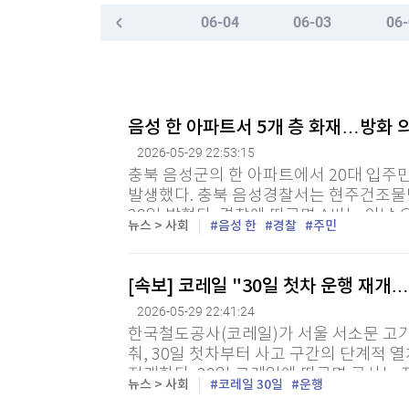
한국경제TV
뉴스홈
06-04
06-03
06-
"나야, '흑백요리사' 시즌3"
머니팜 모닝라이브
증권
굿모닝 작전
금융
[온에어] 더 워룸
오늘장 뭐사지?
부동산
'전쟁 반대' 러 야당, 9월 총선 후보 못 내나
[오후5시] 뉴스플러스
사회
음성 한 아파트서 5개 층 화재…방화 
온로드 (ON ROAD) 인사이트
글로벌경제
'전쟁 반대' 러 야당, 9월 총선 후보 못 내나
2026-05-29 22:53:15
랭킹뉴스
충북 음성군의 한 아파트에서 20대 입주
발생했다. 충북 음성경찰서는 현주건조물
29일 밝혔다. 경찰에 따르면 A씨는 이날 
뉴스 > 사회
음성 한
경찰
주민
짜리 아파트 5개 층에 라이터로 불을 지른 혐
미네르바아카데미
증권 데이터
[속보] 코레일 "30일 첫차 운행 재개
스페셜강의
특징주 뉴스
2026-05-29 22:41:24
투자/재테크
매매신호 (랭킹100
한국철도공사(코레일)가 서울 서소문 고가
부동산/세무
투자분석
춰, 30일 첫차부터 사고 구간의 단계적 
산업
국내증시
전개한다. 29일 코레일에 따르면 공사는 
뉴스 > 사회
코레일 30일
운행
포설, 신호 설비 설치를 비롯해 궤도 손상 여
[모집-3기-] 돈버는 트레이딩 투자 북클럽
환율