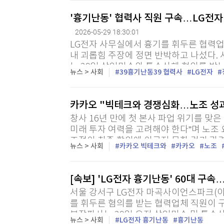
'흉기난동' 협력사 직원 구속…LG전자
2026-05-29 18:30:01
LG전자 사무실에서 흉기를 휘두른 협력업
내 괴롭힘 주장에 정면 반박하고 나섰다.
는 29일 살인미수와 특수상해 혐의를 받는
뉴스 > 사회
39흉기난동39 협력사
LG전자
피의자 심문을 연 뒤 "도주 우려가 있다"며
카카오 "빅테크와 경쟁심화…노조 성과
창사 16년 만에 첫 본사 파업 위기를 맞은
미래 투자 여력을 고려해야 한다”며 노조
조정이 최종 합의에 이르지 못한 것과 관련
뉴스 > 사회
카카오 빅테크와
카카오
노조
[속보] 'LG전자 흉기난동' 60대 구
서울 강서구 LG전자 마곡사이언스파크(이
를 휘두른 혐의를 받는 협력업체 직원이 
부장판사는 29일 오전 살인미수 및 특수상해
뉴스 > 사회
LG전자 흉기난동
흉기난동