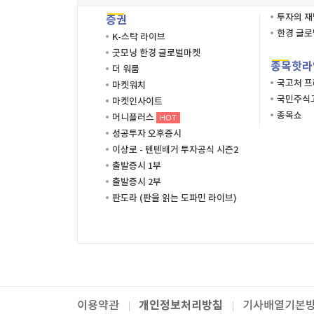
투자의 
증권
한경 글
K-스탁 라이브
굿모닝 한경 글로벌마켓
종목핫라
더 워룸
국고처 
마켓워치
국민주식고
마켓인사이트
종목쇼
머니플러스
HOT
성공투자 오후증시
이상로 - 텐텐배거 투자공식 시즌2
출발증시 1부
출발증시 2부
판도라 (판을 읽는 도파민 라이브)
개인정보처리방침
이용약관
기사배열기본
패밀리사이트