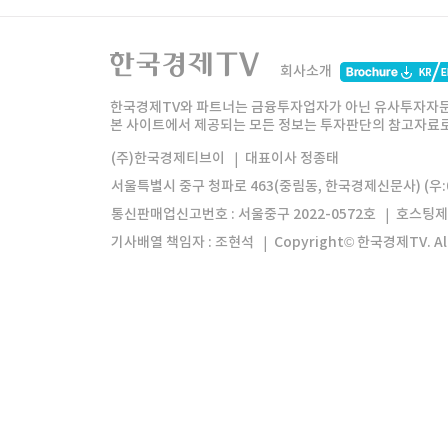
한국경제TV
와우넷
주식창
미네르
회사소개
한경미디어그룹
한국경제신문
한국경제
한국경제TV와 파트너는 금융투자업자가 아닌 유사투자자문
본 사이트에서 제공되는 모든 정보는 투자판단의 참고자료로 
모바일앱
한국경제TV앱
주식창앱
(주)한국경제티브이
대표이사 정종태
서울특별시 중구 청파로 463(중림동, 한국경제신문사) (우:0
통신판매업신고번호 : 서울중구 2022-0572호
호스팅제
기사배열 책임자 : 조현석
Copyright© 한국경제TV. All 