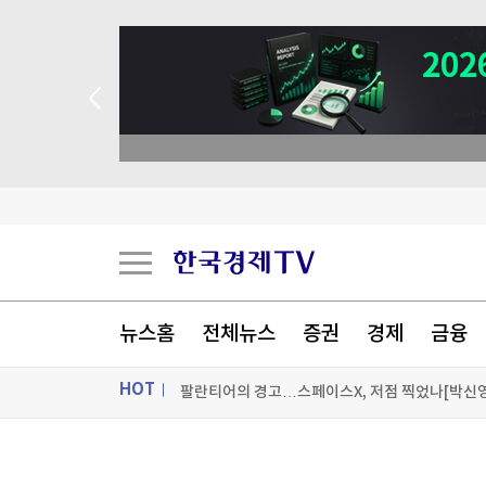
 애널리스트 업종 분석
'전쟁 반대' 러 야당, 9월 총선 후보 못 내나
뉴스홈
전체뉴스
증권
경제
금융
팔란티어의 경고…스페이스X, 저점 찍었나[박신영
HOT
팔란티어의 경고…스페이스X, 저점 찍었나[박신영
美, 쿠바 고사작전 성공할까…국무장관 "인내와 
ON AIR
뉴스
[포토+] 박정민, '멋짐 가득한 모습~'