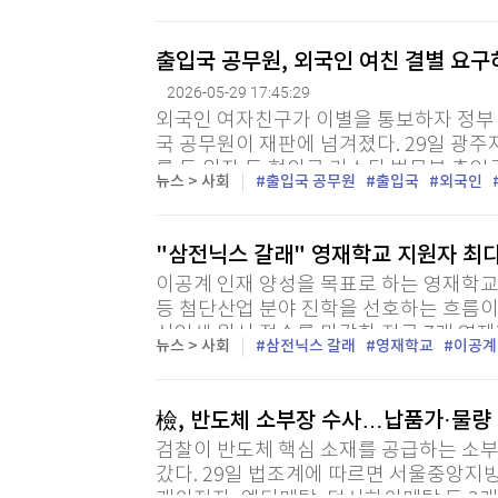
수됐다. 출동한 소방 당국은 여성 외에 인근
출입국 공무원, 외국인 여친 결별 요구
2026-05-29 17:45:29
외국인 여자친구가 이별을 통보하자 정부 
국 공무원이 재판에 넘겨졌다. 29일 광
록 등 위작 등 혐의로 기소된 법무부 출입
뉴스 > 사회
출입국 공무원
출입국
외국인
의 첫 공판을 진행했다. A씨는 지난해 5월 
"삼전닉스 갈래" 영재학교 지원자 최
이공계 인재 양성을 목표로 하는 영재학교
등 첨단산업 분야 진학을 선호하는 흐름이
신입생 원서 접수를 마감한 전국 7개 영재학
뉴스 > 사회
삼전닉스 갈래
영재학교
이공계
檢, 반도체 소부장 수사…납품가·물량
검찰이 반도체 핵심 소재를 공급하는 소부
갔다. 29일 법조계에 따르면 서울중앙