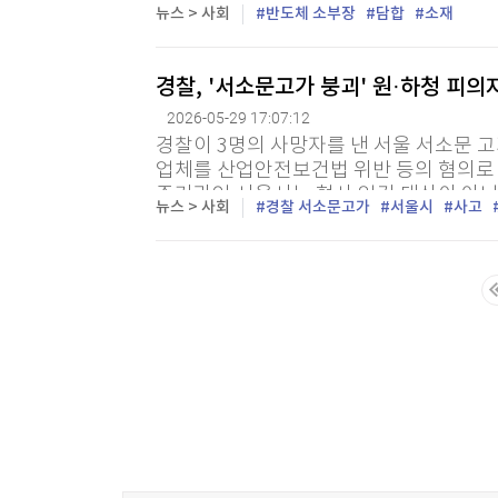
케이전자, 엘티메탈, 덕산하이메탈 등 3개
뉴스 > 사회
반도체 소부장
담합
소재
경찰, '서소문고가 붕괴' 원·하청 피
2026-05-29 17:07:12
경찰이 3명의 사망자를 낸 서울 서소문 고
업체를 산업안전보건법 위반 등의 혐의로 
주기관인 서울시는 형사 입건 대상이 아닌
뉴스 > 사회
경찰 서소문고가
서울시
사고
확인됐다. 29일 경찰에 따르면 서울경찰청
마지막목록