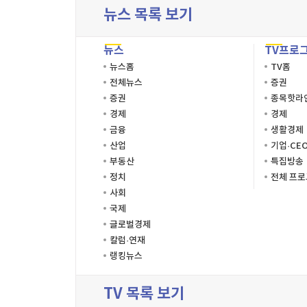
뉴스 목록 보기
뉴스
TV프로
뉴스홈
TV홈
전체뉴스
증권
증권
종목핫라
경제
경제
금융
생활경제
산업
기업·CE
부동산
특집방송
정치
전체 프
사회
국제
글로벌경제
칼럼·연재
랭킹뉴스
TV 목록 보기