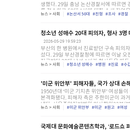
생했다. 29일 충남 논산경찰서에 따르면 
를 접수하고 50대 A씨에 대한 수색 작업
뉴스 > 사회
논산서 50대
친형
조사
경찰
에서 농약 통과 함께 숨져 있는 A씨를 발견
청소년 성매수 20대 피의자, 형사 3명
2026-05-29 19:59:23
부산의 한 병원에서 진료받던 구속 피의자
섰다. 29일 부산경찰청에 따르면 이날 오전
진료받던 20대 남성 A씨가 형사들을 따돌
뉴스 > 사회
청소년 성매수
병원
진료
수
으로 지난 27일 구속돼 수영경찰서에서 조
'미군 위안부' 피해자들, 국가 상대 
1950년대 ‘미군 기지촌 위안부’ 여성들
본격화됐다. 피해자 측은 주한미군이 과거
냈다. 서울중앙지방법원 민사합의22부(부
뉴스 > 사회
미군 위안부
미군
원고
여성
해 여성 117명이 국가를 상대로 제기한 손
국제대 문화예술콘텐츠학과, ‘로드쇼 퍼