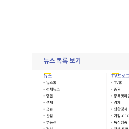
뉴스 목록 보기
뉴스
TV프로
뉴스홈
TV홈
전체뉴스
증권
증권
종목핫라
경제
경제
금융
생활경제
산업
기업·CE
부동산
특집방송