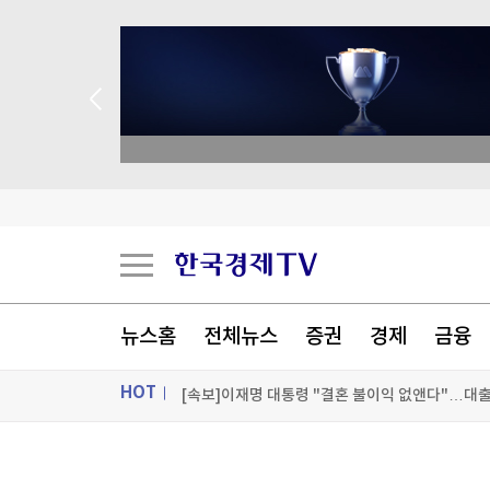
 애널리스트 업종 분석
"성수기인데 식당 문 닫고 왔다"…파리 셰프 8명
뉴스홈
전체뉴스
증권
경제
금융
치명률 45% '공포의 바이러스'…수도까지 번질라 '
HOT
"공습만으론 목표 달성 어렵다"…미군 수뇌부, 
ON AIR
뉴스
[포토+] 박정민, '멋짐 가득한 모습~'