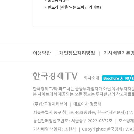
출발증시 2부
판도라 (판을 읽는 도파민 라이브)
개인정보처리방침
이용약관
기사배열기본
패밀리사이트
한국경제TV
와우넷
주식창
미네르
회사소개
한경미디어그룹
한국경제신문
한국경제
한국경제TV와 파트너는 금융투자업자가 아닌 유사투자자문
본 사이트에서 제공되는 모든 정보는 투자판단의 참고자료로 
모바일앱
한국경제TV앱
주식창앱
(주)한국경제티브이
대표이사 정종태
서울특별시 중구 청파로 463(중림동, 한국경제신문사) (우:0
통신판매업신고번호 : 서울중구 2022-0572호
호스팅제
기사배열 책임자 : 조현석
Copyright© 한국경제TV. All 