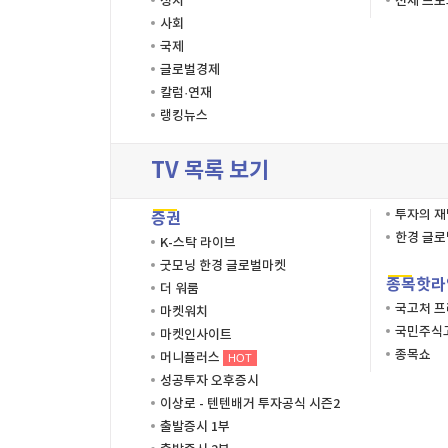
정치
전체 프
사회
국제
글로벌경제
칼럼·연재
랭킹뉴스
TV 목록 보기
투자의 
증권
한경 글
K-스탁 라이브
굿모닝 한경 글로벌마켓
종목핫라
더 워룸
국고처 
마켓워치
국민주식고
마켓인사이트
종목쇼
머니플러스
HOT
성공투자 오후증시
이상로 - 텐텐배거 투자공식 시즌2
출발증시 1부