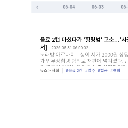
한국경제TV
뉴스홈
06-04
06-03
06-
"나야, '흑백요리사' 시즌3"
머니팜 모닝라이브
증권
굿모닝 작전
금융
[온에어] 경제전쟁 꾼 시즌3
오늘장 뭐사지?
부동산
"성수기인데 식당 문 닫고 왔다"…파리 셰프 8명
[오후5시] 뉴스플러스
사회
음료 2캔 마셨다가 '횡령범' 고소…'사
온로드 (ON ROAD) 인사이트
글로벌경제
"성수기인데 식당 문 닫고 왔다"…파리 셰프 8명
서]
2026-05-31 06:00:02
랭킹뉴스
노래방 아르바이트생이 시가 2000원 상
가 업무상횡령 혐의로 재판에 넘겨졌다. 
의 갈등이 감정싸움이 정식 형사재판까지 
뉴스 > 사회
음료 2캔
업주
벌금
혐의
로자들의 갈등이 격해지면서 문제를 대화 보다
미네르바아카데미
증권 데이터
마지막목록
스페셜강의
특징주 뉴스
투자/재테크
매매신호 (랭킹100
부동산/세무
투자분석
산업
국내증시
[모집-3기-] 돈버는 트레이딩 투자 북클럽
환율