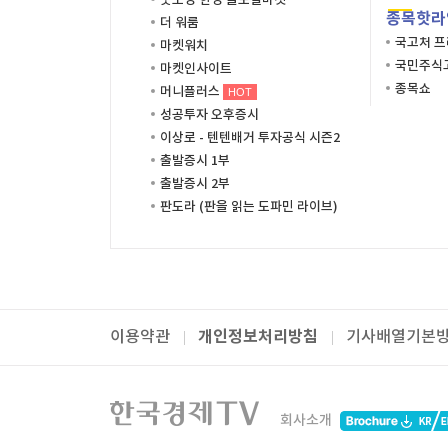
굿모닝 한경 글로벌마켓
종목핫라
더 워룸
국고처 
마켓워치
국민주식고
마켓인사이트
종목쇼
머니플러스
HOT
성공투자 오후증시
이상로 - 텐텐배거 투자공식 시즌2
출발증시 1부
출발증시 2부
판도라 (판을 읽는 도파민 라이브)
개인정보처리방침
이용약관
기사배열기본
패밀리사이트
한국경제TV
와우넷
주식창
미네르
회사소개