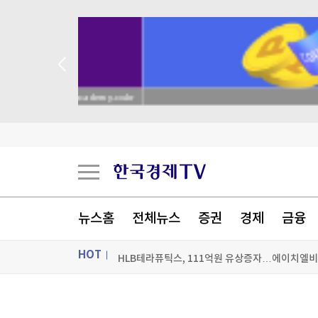
academy.co.kr
삼전닉스에 물린 홍진경 "왜 비쌀 때 사라고 했냐"
뉴스홈
전체뉴스
증권
경제
금융
'랜섬웨어' 감염에 복구업체 돈 냈는데...해커와 
HOT
HLB테라퓨틱스, 111억원 유상증자…에이치엘
"오픈AI의 첫 AI기기는 40만원넘는 도넛모양 
ON AIR
뉴스
[포토+] 박정민, '멋짐 가득한 모습~'