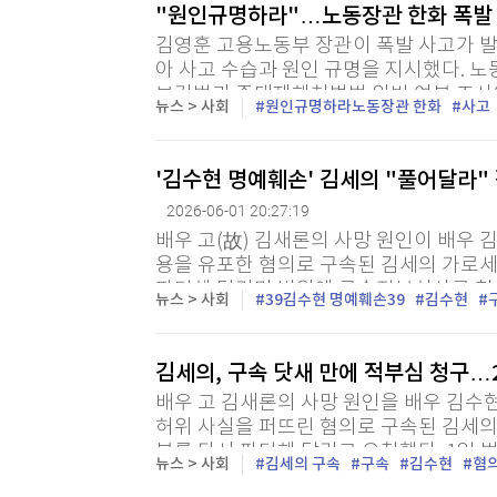
[할인50%] 한·미 투자 올인원 클래스
"원인규명하라"…노동장관 한화 폭발
해외증시
김영훈 고용노동부 장관이 폭발 사고가 
아 사고 수습과 원인 규명을 지시했다. 
보건법과 중대재해처벌법 위반 여부 조사에
뉴스 > 사회
원인규명하라노동장관 한화
사고
일 대전 유성구 외삼동 한화에어로스페이스
'김수현 명예훼손' 김세의 "풀어달라"
2026-06-01 20:27:19
배우 고(故) 김새론의 사망 원인이 배우 
용을 유포한 혐의로 구속된 김세의 가로
판단해 달라며 법원에 구속적부심사를 청구
뉴스 > 사회
39김수현 명예훼손39
김수현
구속된 지 닷새 만인 지난달 31일 서울중
김세의, 구속 닷새 만에 적부심 청구…
배우 고 김새론의 사망 원인을 배우 김수
허위 사실을 퍼뜨린 혐의로 구속된 김세의
부를 다시 판단해 달라고 요청했다. 1일 
뉴스 > 사회
김세의 구속
구속
김수현
혐
울중앙지법에 구속적부심사를 청구했다. 명