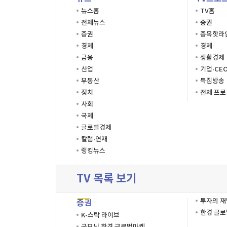
뉴스홈
TV홈
전체뉴스
증권
증권
종목핫라
경제
경제
금융
생활경제
산업
기업·CE
부동산
특집방송
정치
전체 프
사회
국제
글로벌경제
칼럼·연재
랭킹뉴스
TV 목록 보기
투자의 
증권
한경 글
K-스탁 라이브