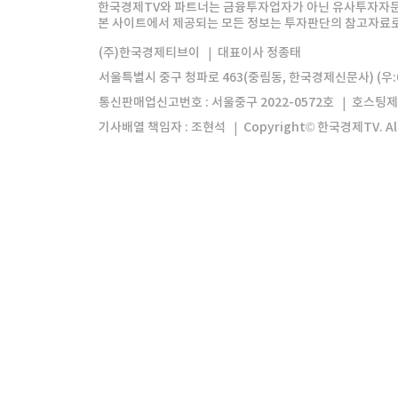
한경미디어그룹
한국경제신문
한국경제
한국경제TV와 파트너는 금융투자업자가 아닌 유사투자자문
본 사이트에서 제공되는 모든 정보는 투자판단의 참고자료로 
모바일앱
한국경제TV앱
주식창앱
(주)한국경제티브이
대표이사 정종태
서울특별시 중구 청파로 463(중림동, 한국경제신문사) (우:0
통신판매업신고번호 : 서울중구 2022-0572호
호스팅제
기사배열 책임자 : 조현석
Copyright© 한국경제TV. All 