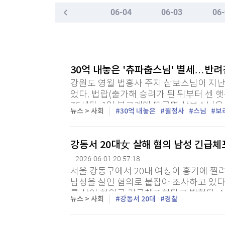
한국경제TV
뉴스홈
06-04
06-03
06-
"나야, '흑백요리사' 시즌3"
머니팜 모닝라이브
증권
굿모닝 작전
금융
[온에어] 머니플러스
오늘장 뭐사지?
부동산
삼전닉스에 물린 홍진경 "왜 비쌀 때 사라고 했냐"
[오후5시] 뉴스플러스
사회
30억 내놓은 '츄파춥스님' 별세…반
온로드 (ON ROAD) 인사이트
글로벌경제
삼전닉스에 물린 홍진경 "왜 비쌀 때 사라고 했냐"
강원도 영월 법흥사 주지 삼보스님이 지난달
랭킹뉴스
었다. 법랍(출가해 승려가 된 뒤부터 센 햇수
76세다. 1일 불교계에 따르면 삼보스님은
뉴스 > 사회
30억 내놓은
월정사
스님
보
탄허스님의 가르침을 받아 출가했다. 이후 
미네르바아카데미
증권 데이터
강동서 20대女 살해 혐의 남성 긴급
2026-06-01 20:57:18
스페셜강의
특징주 뉴스
서울 강동구에서 20대 여성이 흉기에 찔려
투자/재테크
매매신호 (랭킹100
남성을 살인 혐의로 붙잡아 조사하고 있다.
부동산/세무
투자분석
를 살인 혐의로 긴급체포했다고 밝혔다. A
뉴스 > 사회
강동서 20대
경찰
성 B씨를 흉기로 찔러 숨지게 한 혐의를 받
산업
국내증시
[모집-3기-] 돈버는 트레이딩 투자 북클럽
환율