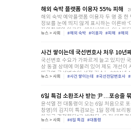
해외 숙박 플랫폼 이용자 55% 피해
2
해외 숙박 예약플랫폼 이용자 두 명 중 한
정보를 눈에 띄지 않게 표시하는 이른바 ‘
자와함께와 아고다, 에어비앤비, 익스피디아
뉴스 > 사회
해외 숙박
이용자
피해
해외
사건 쌓이는데 국선변호사 처우 10년째
국선변호 수요가 가파르게 늘고 있지만 국
상 동결 상태에 머물러 있어 제도 개선이 
따르면 국선변호인 선정 건수는 2021년 1
뉴스 > 사회
사건 쌓이는데
국선전담변호사
27.4% 증가했다. 지난해에도 17만4174건
6일 특검 소환조사 받는 尹…포승줄 
윤석열 전 대통령이 오는 6일 처음으로 
창영)의 김지미 특검보는 1일 정례 브리핑
하기로 결정했다”고 밝혔다. 윤 전 대통령
뉴스 > 사회
6일 특검
대통령