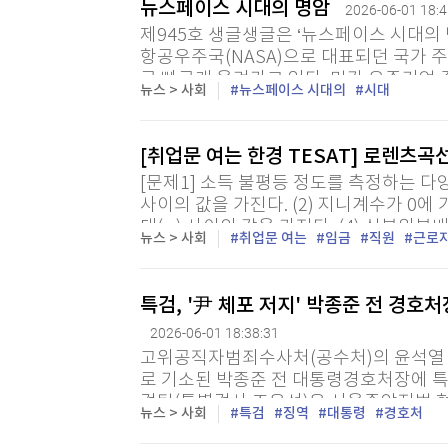
뉴스페이스 시대의 명암
2026-06-01 18:4
제945호 생글생글은 ‘뉴스페이스 시대의 
항공우주국(NASA)으로 대표되던 국가 
로 빠르게 옮겨가고 있다. 민간 우주기업
뉴스 > 사회
뉴스페이스 시대의
시대
민간 기업의 창의와 혁신이 우주 시대를 앞
[취업문 여는 한경 TESAT] 로렌츠곡
[문제1] 소득 불평등 정도를 측정하는 다양
사이의 값을 가진다. (2) 지니계수가 0에
대(∞) 사이의 값을 가진다. (4) 십분위분
뉴스 > 사회
취업문 여는
임금
직원
근로
특검, '尹 체포 저지' 박종준 전 경호처
2026-06-01 18:38:31
고위공직자범죄수사처(공수처)의 윤석열 
로 기소된 박종준 전 대통령경호처장에 특검
검팀(특별검사 조은석)은 서울중앙지법 
뉴스 > 사회
특검
징역
대통령
경호처
진행된 박 전 처장 등의 결심공판에서 이같이