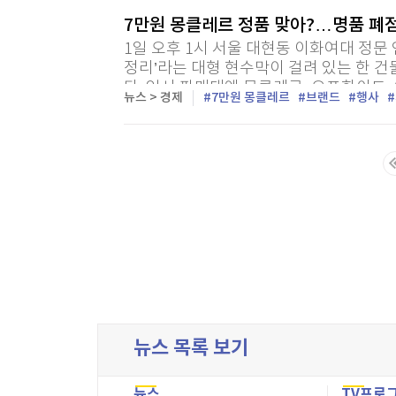
7만원 몽클레르 정품 맞아?…명품 폐
1일 오후 1시 서울 대현동 이화여대 정문 
정리’라는 대형 현수막이 걸려 있는 한 
다. 임시 판매대엔 몽클레르, 오프화이트,
뉴스 > 경제
7만원 몽클레르
브랜드
행사
고가 붙은 의류가 비닐에 포장된 채 쌓여 있
마지막목록
뉴스 목록 보기
뉴스
TV프로