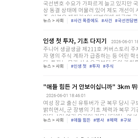
국선변호 수요가 가파르게 늘고 있지만 국
상 동결 상태에 머물러 있어 제도 개선이 
증, 인력은 제자리1일 대법원에 따르면 국선
뉴스 > 사회
사건 폭증에도
사건
국선전담변
건에서 2024년 17만8842건으로 27.4%
인생 첫 투자, 기초 다지기
2026-06-01 1
주니어 생글생글 제211호 커버스토리 주제
자 명의 주식 계좌가 급증하는 등 어린 학
다. 투자는 물가 상승으로부터 돈의 가치를
뉴스 > 사회
인생 첫
투자
주식
한편으로는 큰 손실을 볼 위험도 내포하고 있
"애들 힘든 거 안보이십니까" 3km 
2026-06-01 18:46:01
여성 장교 출신 유튜버가 군 복무 당시 
밝히면서, 군 장병의 기초 체력과 복무 
있다. 1일 여러 온라인 커뮤니티에는 여성
뉴스 > 사회
애들 힘든
병사
체력
구보
험을 설명한 영상이 공유됐다. A씨는 영상