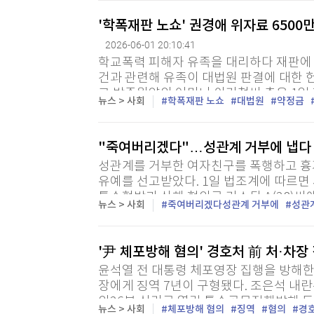
'학폭재판 노쇼' 권경애 위자료 650
2026-06-01 20:10:41
학교폭력 피해자 유족을 대리하다 재판에 
건과 관련해 유족이 대법원 판결에 대한 
고 박주원양의 어머니 이기철씨 측은 1일
뉴스 > 사회
학폭재판 노쇼
대법원
약정금
판결 중 청구인의 상고를 기각한 부분은 
"죽여버리겠다"…성관계 거부에 냅다 
성관계를 거부한 여자친구를 폭행하고 흉기
유예를 선고받았다. 1일 법조계에 따르면
특수협박과 상해 혐의로 기소된 A(28)씨
뉴스 > 사회
죽여버리겠다성관계 거부에
성관
고했다. A씨는 지난해 12월 6일 새벽 1시
'尹 체포방해 혐의' 경호처 前 처·차장
윤석열 전 대통령 체포영장 집행을 방해한
장에게 징역 7년이 구형됐다. 조은석 내
의26부 심리로 열린 특수공무집행방해 등
뉴스 > 사회
체포방해 혐의
징역
혐의
경