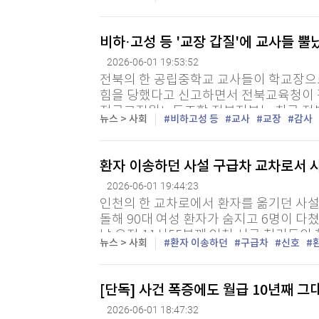
선고해달라”고 요청했다. 함께 재판에 넘겨
비하·고성 등 '교장 갑질'에 교사들 
2026-06-01 19:53:52
전북의 한 공립중학교 교사들이 학교장으
힘을 당했다고 신고하면서 전북교육청이 
전국교직원노동조합 전북지부는 최근 전
뉴스 > 사회
비하고성 등
교사
교장
감사
A씨가 독단적인 의사 결정으로 교사들의 
환자 이송하던 사설 구급차 교차로서 
2026-06-01 19:44:23
인천의 한 교차로에서 환자를 옮기던 사설
돌해 90대 여성 환자가 숨지고 6명이 다쳤
날 오전 11시55분께 인천 서구 청라동의
뉴스 > 사회
환자 이송하던
구급차
신호
을 들이받았다. 이 사고로 구급차에 타고 있
[단독] 사건 폭증에도 월급 10년째 
2026-06-01 18:47:32