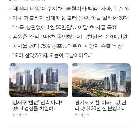
'패러디 여왕' 이수지 "제 불찰이자 책임" 사과, 무슨 일
아내 가출하자 성매매女 불러 음주, 아들 살해한 30대
"소득 상관없이 1인 50만원"…이달 초 지급 목표
김원훈 주식 1억8천 올인했는데…현실은 '-2,400만원'
치사율 최대 75% '공포'…어린이 사망자 속출 '비상'
"오래 참았죠? 자, 오늘이 그날이에요.."
강서구 ‘반값’ 신축 아파트
경기도 이천, 아파트값 난
떴다! 경쟁률 치열해..
리났다! 20년 전 분양가..
뉴스캐스트
뉴스캐스트