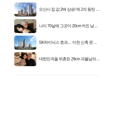
오산시 집 값 2배 상승! 제 2의 동탄 신
화..
나이 70살에 그곳이 20cm 커진 남자..
충격!
SK하이닉스 효과… 이천 신축 문의
급증!
대한민국을 뒤흔든 29cm 괴물남의
진실