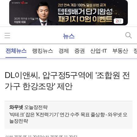
2
/
2
뉴스
홈
전체뉴스
랭킹뉴스
경제
증권
산업·IT
부동산
DL이앤씨, 압구정5구역에 '조합원 전
가구 한강조망' 제안
와우넷
오늘장전략
'빅테크' 잡은 'K전력기기' 연간 수주 목표 줄상향 - 와우넷 오
늘장전략