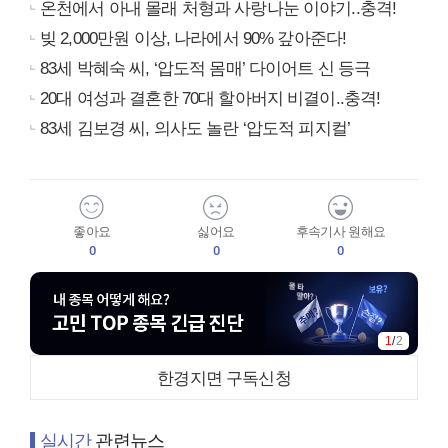
온천에서 아내 몰래 처형과 사랑나눈 이야기..충격!
빚 2,000만원 이상, 나라에서 90% 갚아준다!
83세 박혜숙 씨, ‘압도적 몸매’ 다이어트 신 등극
20대 여성과 결혼한 70대 할아버지 비결이..충격!
83세 김보경 씨, 의사도 놀란 ‘압도적 피지컬’
좋아요
싫어요
후속기사 원해요
0
0
0
1
/
2
한경지면 구독신청
실시간
관련뉴스