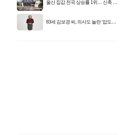
울산 집값 전국 상승률 1위… 신축 지
금 사라!
83세 김보경 씨, 의사도 놀란 ‘압도적
피지컬’