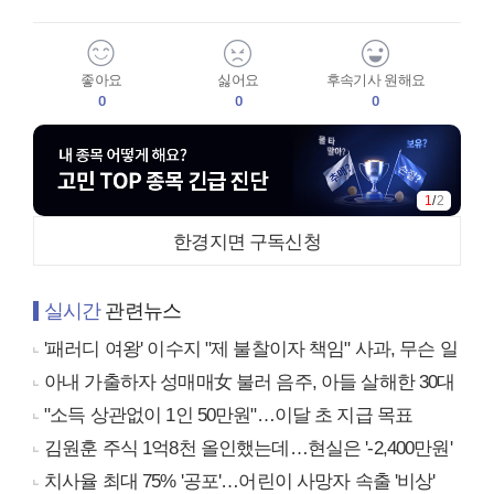
좋아요
싫어요
후속기사 원해요
0
0
0
1
/
2
한경지면 구독신청
실시간
관련뉴스
'패러디 여왕' 이수지 "제 불찰이자 책임" 사과, 무슨 일
아내 가출하자 성매매女 불러 음주, 아들 살해한 30대
"소득 상관없이 1인 50만원"…이달 초 지급 목표
김원훈 주식 1억8천 올인했는데…현실은 '-2,400만원'
치사율 최대 75% '공포'…어린이 사망자 속출 '비상'