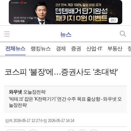
2
/
2
뉴스
홈
전체뉴스
랭킹뉴스
경제
증권
산업·IT
부동산
코스피 '불장'에…증권사도 '초대박'
와우넷
오늘장전략
'빅테크' 잡은 'K전력기기' 연간 수주 목표 줄상향 - 와우넷 오
늘장전략
2026-05-17 12:27
2026-05-17 14:14
입력
수정