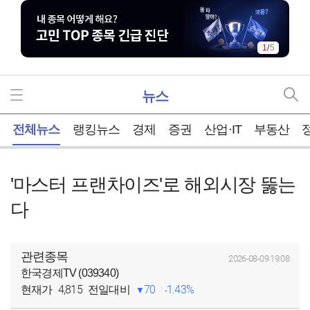
1
/
5
뉴스
홈
전체뉴스
랭킹뉴스
경제
증권
산업·IT
부동산
'마스터 프랜차이즈'로 해외시장 뚫는
다
관련종목
2026-08-09 19:08
한국경제TV (039340)
4,815
70
1.43%
현재가
전일대비