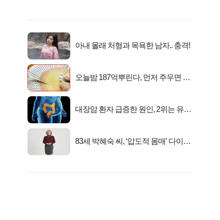
아내 몰래 처형과 목욕한 남자.. 충격!
오늘밤 187억뿌린다, 먼저 주우면 최
대1억..!
대장암 환자 급증한 원인, 2위는 유산
균 1위는OO..
83세 박혜숙 씨, ‘압도적 몸매’ 다이어
트 신 등극