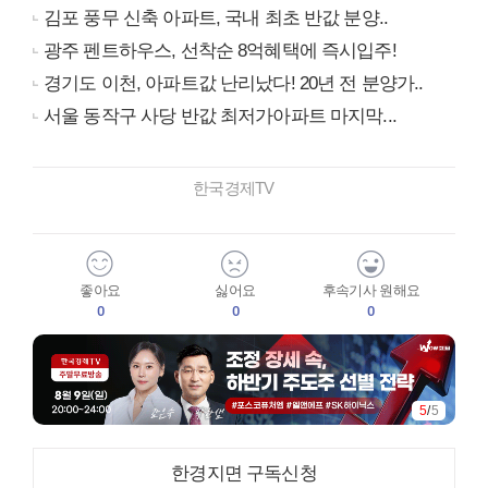
김포 풍무 신축 아파트, 국내 최초 반값 분양..
광주 펜트하우스, 선착순 8억혜택에 즉시입주!
경기도 이천, 아파트값 난리났다! 20년 전 분양가..
서울 동작구 사당 반값 최저가아파트 마지막...
한국경제TV
좋아요
싫어요
후속기사 원해요
0
0
0
5
/
5
한경지면 구독신청