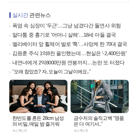
실시간
관련뉴스
폭염 속 심장이 '두근'…그냥 넘겼다간 돌연사 위험
말다툼 중 흉기로 '어머니 살해'…18세 아들 결국
엘리베이터 앞 휠체어 발로 '툭'…사망케 한 70대 결국
김원훈 주식 1억8천 올인했는데…현실은 '-2,400만원'
내연녀에게 2억8000만원 연봉까지…논란 또 터졌다
"오래 참았죠? 자, 오늘이 그날이에요.."
한반도를 흔든 28cm 남성
금수저의 솔직고백 "명품
의 비밀, 매일 밤 즐거워
은 다 여기서.."
뉴스캐스트
뉴스캐스트