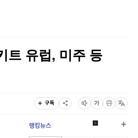
리플
1,464
(
-1.53%
)
홈
AI추천
비트코인 캐시
304,600
(
0.76%
)
품
마켓이슈
특징주
이벤트
이오스
896
(
-0.45%
)
비트코인 골드
1,313
(
-763.82%
)
키트 유럽, 미주 등
퀀텀
919
(
-0.11%
)
이더리움 클래식
9,200
(
1.1%
)
비트코인
91,698,000
(
-0.15%
)
구독
랭킹뉴스