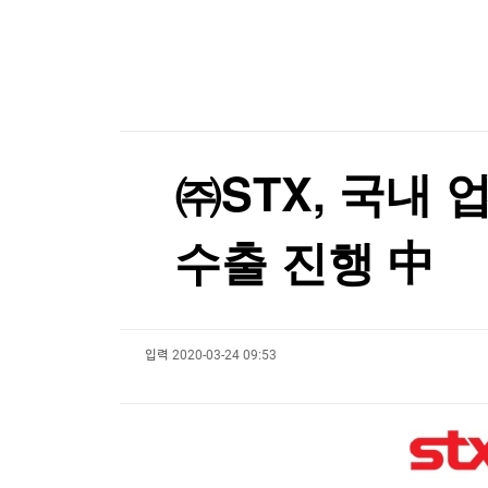
한국경제TV
뉴스홈
프랑스 대선판 덮친 가짜뉴스…러시아 연계 의혹
머니팜 모닝라이브
증권
굿모닝 작전
금융
[포토+] 박정민, '멋짐 가득한 모습~'
오늘장 뭐사지?
부동산
"나야, '흑백요리사' 시즌3"
[오후5시] 뉴스플러스
사회
온로드 (ON ROAD) 인사이트
글로벌경제
[온에어] 크립토랩스
㈜STX, 국내 
랭킹뉴스
최고위원도 '석청 대전'…1위 최민희 겨냥 박선원
수출 진행 中
최고위원도 '석청 대전'…1위 최민희 겨냥 박선원
미네르바아카데미
증권 데이터
입력
2020-03-24 09:53
스페셜강의
특징주 뉴스
투자/재테크
매매신호 (랭킹100
부동산/세무
투자분석
산업
국내증시
[모집-3기-] 돈버는 트레이딩 투자 북클럽
환율