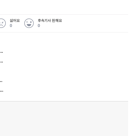
싫어요
후속기사 원해요
0
0
허지웅 "우리가 지지한 인간들이 이 꼴을"...또 소신 발언
아내 가출하자 성매매女 불러 음주, 아들 살해한 30대
김원훈 주식 1억8천 올인했는데…현실은 '-2,400만원'
"우리 애 사진 왜 적어요?" 민원 폭발…세상이 어쩌다