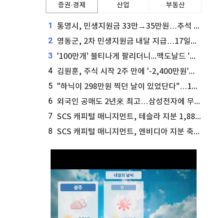
증권·경제
산업
부동산
1
통영시, 민생지원금 33만→35만원…추석 전 푼다
2
영동군, 2차 민생지원금 내달 지급…17일부터 신청 접수
3
'100만개' 불티나게 팔리더니...맥도날드 '충주찰옥수수버거' 돌연 판매 종료
4
김원훈, 주식 시작 2주 만에 '-2,400만원'…"차 한 대 값 날렸다"
5
"하닉이 298만원 찍던 날이 있었단다"…100만 클릭 '전래동화' 정체
6
외국인 공매도 2년來 최고…삼성전자에 무슨일이 [B급기자의 B급리포트]
7
SCS 캐피털 매니지먼트, 테슬라 지분 1,889주 추가 매수
8
SCS 캐피털 매니지먼트, 엔비디아 지분 축소...8,590주 매도