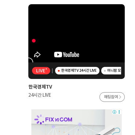
한국경제TV 24시간 LIVE
머니팜 모닝라이브 
한국경제TV
24시간 LIVE
채팅참여