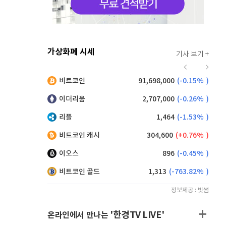
가상화폐 시세
기사 보기 +
919
(
-0.11%
)
비트코인
91,698,000
(
-0.15%
)
,200
(
1.10%
)
이더리움
2,707,000
(
-0.26%
)
리플
1,464
(
-1.53%
)
비트코인 캐시
304,600
(
0.76%
)
이오스
896
(
-0.45%
)
비트코인 골드
1,313
(
-763.82%
)
정보제공 : 빗썸
'한경TV LIVE'
온라인에서 만나는