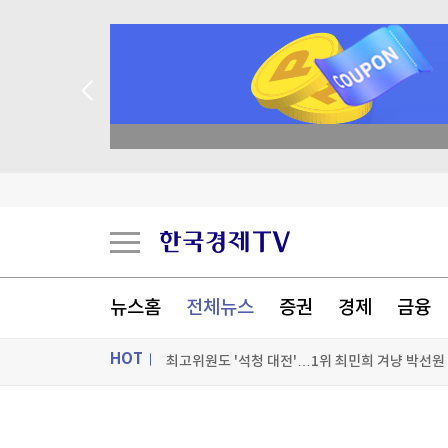
종목 무료 정밀 진단
뉴스홈
전체뉴스
증권
경제
금융
HOT
최고위원도 '석청 대전'…1위 최민희 겨냥 박선원
與 싱크탱크 민주硏 "교육교부금 개편 반대"
ON AIR
뉴스
金 "반도체로 황금 호남시대 완성"…鄭 "호남기업