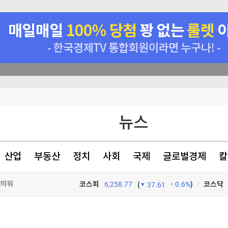
뉴스
산업
부동산
정치
사회
국제
글로벌경제
칼
 띄워
코스피
6,258.77
0.6%
)
코스닥
(
37.61
TV프로그램
와우
 부품장비 우선 사용"