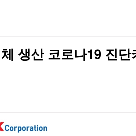
TV홈
무료방송
전체뉴스
증권
파트너스
경제
종목핫라인
추천 상
산업
경제
오늘의 
정치
생활경제
수익후기
국제
기업·CEO
이벤트
칼럼·연재
업체 생산 코로나19 진단
특집방송
 띄워
전체 프로그램
 띄워
채널/편성
지역별채널
)
편성표