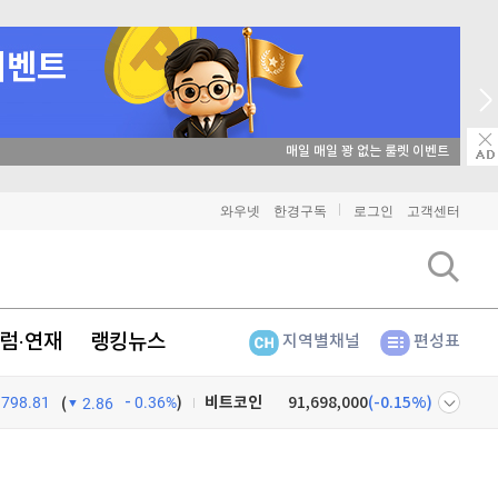
매일 매일 꽝 없는 룰렛 이벤트
와우넷
한경구독
로그인
고객센터
럼·연재
랭킹뉴스
지역별채널
편성표
798.81
0.36%
)
비트코인
91,698,000
(
-0.15%
)
(
2.86
이더리움
2,707,000
(
-0.26%
)
넷
주식창