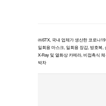
[할인50%] 한·미 투자 올인원 클래스
해외증시
㈜STX, 국내 업체가 생산한 코로나19
일회용 마스크, 일회용 장갑, 방호복,
X-Ray 및 열화상 카메라, 비접촉식 
박차