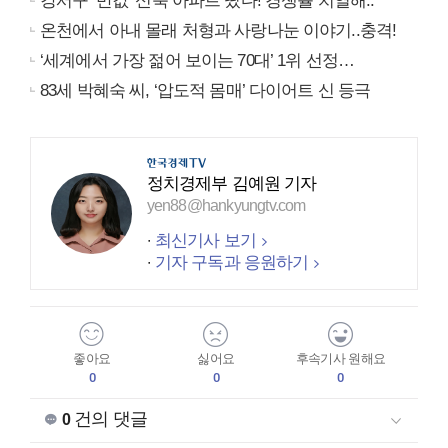
강서구 ‘반값’ 신축 아파트 떴다! 경쟁률 치열해..
온천에서 아내 몰래 처형과 사랑나눈 이야기..충격!
‘세계에서 가장 젊어 보이는 70대’ 1위 선정…
83세 박혜숙 씨, ‘압도적 몸매’ 다이어트 신 등극
정치경제부 김예원 기자
yen88@hankyungtv.com
최신기사 보기
기자 구독과 응원하기
좋아요
싫어요
후속기사 원해요
0
0
0
건의 댓글
0