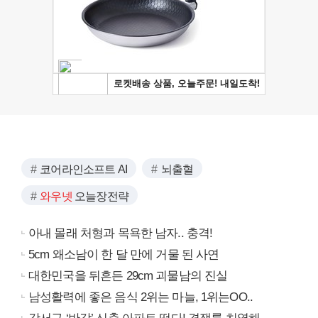
코어라인소프트 AI
뇌출혈
와우넷
오늘장전략
아내 몰래 처형과 목욕한 남자.. 충격!
5cm 왜소남이 한 달 만에 거물 된 사연
대한민국을 뒤흔든 29cm 괴물남의 진실
남성활력에 좋은 음식 2위는 마늘, 1위는OO..