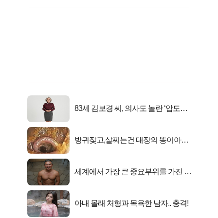
83세 김보경 씨, 의사도 놀란 ‘압도적
피지컬’
방귀잦고,살찌는건 대장의 똥이아니
라??
세계에서 가장 큰 중요부위를 가진 남
자의 진실
아내 몰래 처형과 목욕한 남자.. 충격!