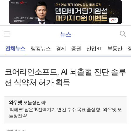
2
/
2
뉴스
홈
전체뉴스
랭킹뉴스
경제
증권
산업·IT
부동산
코어라인소프트, AI 뇌출혈 진단 솔루
션 식약처 허가 획득
와우넷
오늘장전략
'빅테크' 잡은 'K전력기기' 연간 수주 목표 줄상향 - 와우넷 오
늘장전략