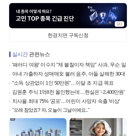
1
/
2
한경지면 구독신청
실시간
관련뉴스
'패러디 여왕' 이수지 "제 불찰이자 책임" 사과, 무슨 일
아내 가출하자 성매매女 불러 음주, 아들 살해한 30대
"소득 상관없이 1인 50만원"…이달 초 지급 목표
김원훈 주식 1억8천 올인했는데…현실은 '-2,400만원'
치사율 최대 75% '공포'…어린이 사망자 속출 '비상'
"오래 참았죠? 자, 오늘이 그날이에요.."