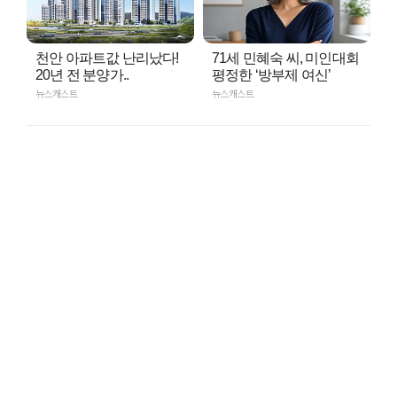
천안 아파트값 난리났다!
71세 민혜숙 씨, 미인대회
20년 전 분양가..
평정한 ‘방부제 여신’
뉴스캐스트
뉴스캐스트