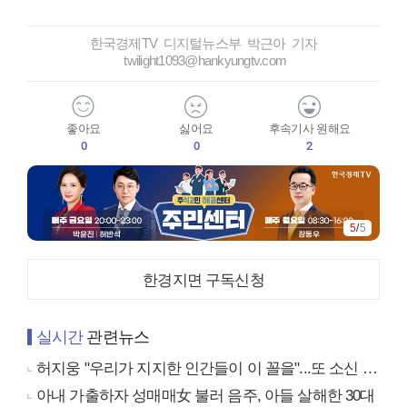
한국경제TV 디지털뉴스부 박근아 기자
twilight1093@hankyungtv.com
좋아요
싫어요
후속기사 원해요
0
0
2
5
/
5
한경지면 구독신청
실시간
관련뉴스
허지웅 "우리가 지지한 인간들이 이 꼴을"...또 소신 발언
아내 가출하자 성매매女 불러 음주, 아들 살해한 30대