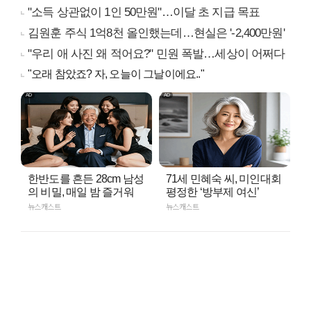
"소득 상관없이 1인 50만원"…이달 초 지급 목표
김원훈 주식 1억8천 올인했는데…현실은 '-2,400만원'
"우리 애 사진 왜 적어요?" 민원 폭발…세상이 어쩌다
"오래 참았죠? 자, 오늘이 그날이에요.."
한반도를 흔든 28cm 남성
71세 민혜숙 씨, 미인대회
의 비밀, 매일 밤 즐거워
평정한 ‘방부제 여신’
뉴스캐스트
뉴스캐스트