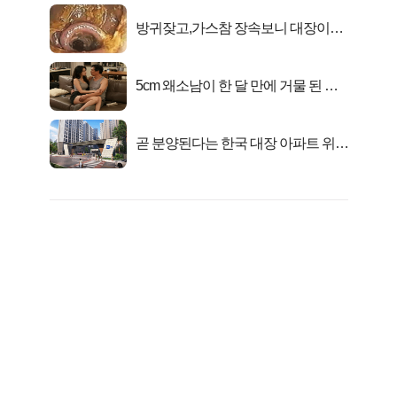
방귀잦고,가스참 장속보니 대장이아
니라..
5cm 왜소남이 한 달 만에 거물 된 사
연
곧 분양된다는 한국 대장 아파트 위치
는?