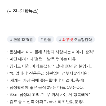
(사진=연합뉴스)
환율 1375원
환율
와우넷
오늘장전략
온천에서 아내 몰래 처형과 사랑나눈 이야기..충격!
계단 내려가다 '철렁'... 발목 꺾이는 이유
경기도 이천, 아파트값 난리났다! 20년 전 분양가..
“빚 없애라” 신용등급 상관없이 정부서 2억지원!
‘세계서 가장 몸매 좋은 할머니’ 비결이..충격!
남성활력에 좋은 음식 2위는 마늘, 1위는OO..
30cm 남성의 고백: “너무 커서 사는 게 행복해요”
김포 풍무 신축 아파트, 국내 최초 반값 분양..