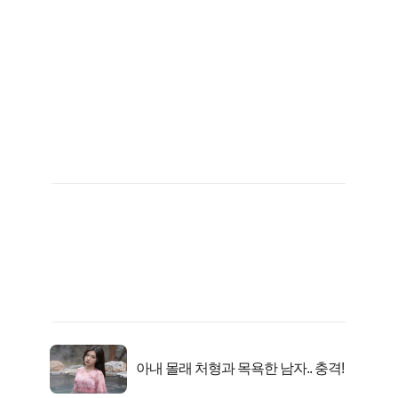
아내 몰래 처형과 목욕한 남자.. 충격!