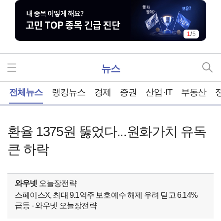
2
/
5
뉴스
홈
전체뉴스
랭킹뉴스
경제
증권
산업·IT
부동산
환율 1375원 뚫었다...원화가치 유독
큰 하락
와우넷
오늘장전략
스페이스X, 최대 9.1억주 보호예수 해제 우려 딛고 6.14%
급등 - 와우넷 오늘장전략