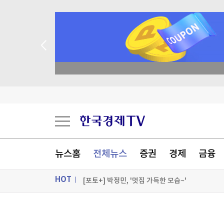
종목 무료 정밀 진단
韓 독도 해양조사 딴지거는 日…"강한 유감"
[속보]기름값 또 내렸다
일조사선 규제 완화, 내 땅에 한 층 더 올릴 수 있
"한국이 이 정도라니"...충격 빠진 '일본'
뉴스홈
전체뉴스
증권
경제
금융
[포토+] 박정민, '멋짐 가득한 모습~'
HOT
"나야, '흑백요리사' 시즌3"
[온에어] 국고처 4부
ON AIR
뉴스
韓 독도 해양조사 딴지거는 日…"강한 유감"