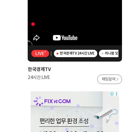
한국경제TV 24시간 LIVE
머니팜 모닝라이브 
한국경제TV
24시간 LIVE
채팅참여