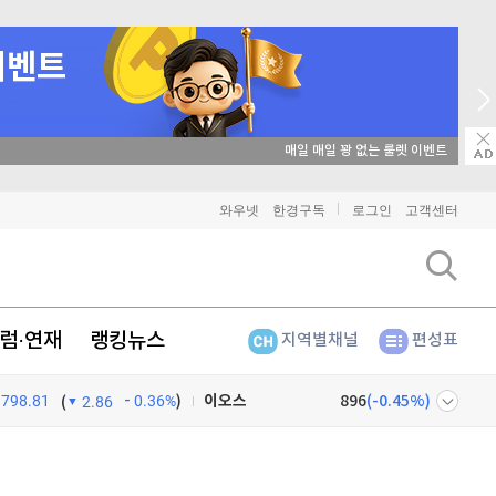
비트코인
매일 매일 꽝 없는 룰렛 이벤트
91,299,000
(
-0.05%
)
이더리움
2,692,000
(
0%
)
와우넷
한경구독
로그인
고객센터
리플
1,441
(
-0.21%
)
비트코인 캐시
302,200
(
-0.03%
)
럼·연재
랭킹뉴스
지역별채널
편성표
이오스
896
(
-0.45%
)
798.81
0.36%
)
비트코인 골드
1,313
(
-763.82%
)
(
2.86
퀀텀
915
(
-0.11%
)
넷
주식창