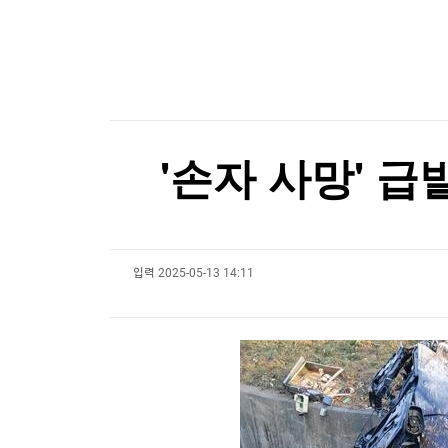
한국경제TV
뉴스홈
韓 독도 해양조사 딴지거는 日…"강한 유감"
머니팜 모닝라이브
증권
굿모닝 작전
금융
오늘장 뭐사지?
부동산
[오후5시] 뉴스플러스
사회
온로드 (ON ROAD) 인사이트
글로벌경제
'손자 사망' 
랭킹뉴스
입력
2025-05-13 14:11
미네르바아카데미
증권 데이터
스페셜강의
특징주 뉴스
투자/재테크
매매신호 (랭킹100
부동산/세무
투자분석
산업
국내증시
[모집-3기-] 돈버는 트레이딩 투자 북클럽
환율