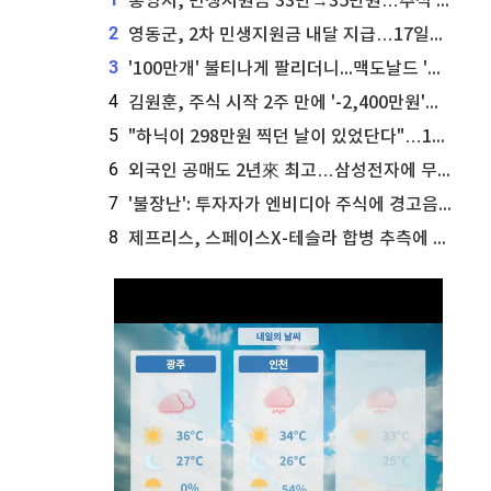
통영시, 민생지원금 33만→35만원…추석 전 푼다
2
영동군, 2차 민생지원금 내달 지급…17일부터 신청 접수
3
'100만개' 불티나게 팔리더니...맥도날드 '충주찰옥수수버거' 돌연 판매 종료
4
김원훈, 주식 시작 2주 만에 '-2,400만원'…"차 한 대 값 날렸다"
5
"하닉이 298만원 찍던 날이 있었단다"…100만 클릭 '전래동화' 정체
6
외국인 공매도 2년來 최고…삼성전자에 무슨일이 [B급기자의 B급리포트]
7
'불장난': 투자자가 엔비디아 주식에 경고음 울려
8
제프리스, 스페이스X-테슬라 합병 추측에 대한 트래커 주식 가능성 분석