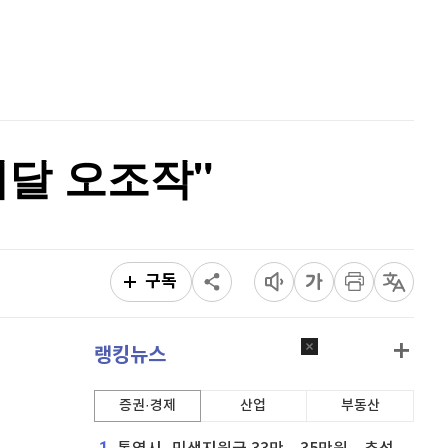
이더리움 클래식
9,105
(
-0.22%
)
홈
AI추천
비트코인
91,299,000
(
-0.05%
)
품
마켓이슈
특징주
이벤트
페달 오조작"
구독
랭킹뉴스
증권·경제
산업
부동산
1