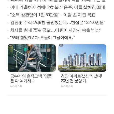
아내 가출하자 성매매女 불러 음주, 아들 살해한 30대
"소득 상관없이 1인 50만원"…이달 초 지급 목표
김원훈 주식 1억8천 올인했는데…현실은 '-2,400만원'
치사율 최대 75% '공포'…어린이 사망자 속출 '비상'
"오래 참았죠? 자, 오늘이 그날이에요.."
금수저의 솔직고백 "명품
천안 아파트값 난리났다!
은 다 여기서.."
20년 전 분양가..
뉴스캐스트
뉴스캐스트