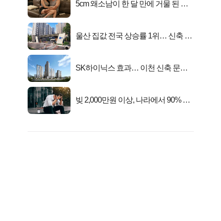
5cm 왜소남이 한 달 만에 거물 된 사
연
울산 집값 전국 상승률 1위… 신축 지
금 사라!
SK하이닉스 효과… 이천 신축 문의
급증!
빚 2,000만원 이상, 나라에서 90% 갚
아준다!