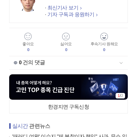
최신기사 보기
기자 구독과 응원하기
좋아요
싫어요
후속기사 원해요
0
0
0
건의 댓글
0
1
/
2
한경지면 구독신청
실시간
관련뉴스
'패러디 여왕' 이수지 "제 불찰이자 책임" 사과, 무슨 일