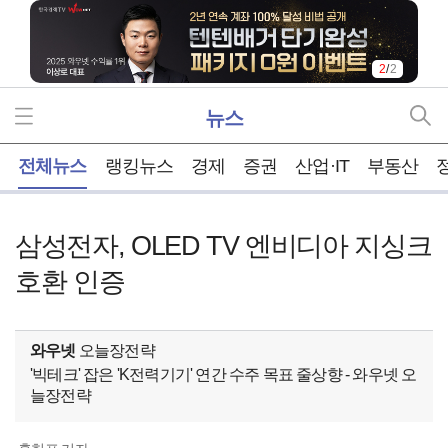
2
/
2
뉴스
홈
전체뉴스
랭킹뉴스
경제
증권
산업·IT
부동산
삼성전자, OLED TV 엔비디아 지싱크
호환 인증
와우넷
오늘장전략
'빅테크' 잡은 'K전력기기' 연간 수주 목표 줄상향 - 와우넷 오
늘장전략