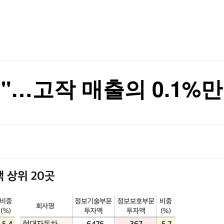
TV홈
무료방송
전체뉴스
지지 않겠다"
증권
파트너스
경제
종목핫라인
추천 상
산업
경제
오늘의 
정치
생활경제
수익후기
국제
기업·CEO
이벤트
칼럼·연재
"…고작 매출의 0.1%만
특집방송
전체 프로그램
채널/편성
지역별채널
)
편성표