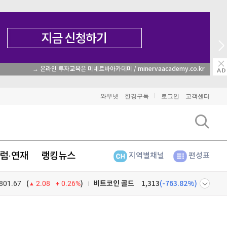
비트코인
매일 매일 꽝 없는 룰렛 이벤트
91,422,000
(
-0.46%
)
이더리움
2,706,000
(
-0.3%
)
와우넷
한경구독
로그인
고객센터
리플
1,472
(
-0.96%
)
비트코인 캐시
303,500
(
0.4%
)
럼·연재
랭킹뉴스
지역별채널
편성표
이오스
896
(
-0.45%
)
801.67
0.26%
)
비트코인 골드
1,313
(
-763.82%
)
(
2.08
퀀텀
924
(
0.43%
)
넷
주식창