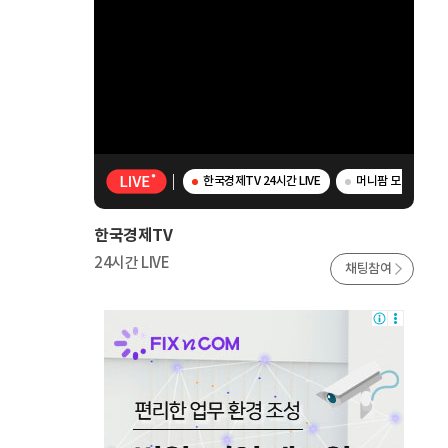
한국경제TV 24시간 LIVE
머니팜 모닝라이브 -
한국경제TV
24시간 LIVE
채팅참여