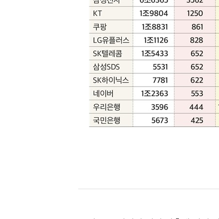
[할인50%] 한·미 투자 올인원 클래스
해외증시