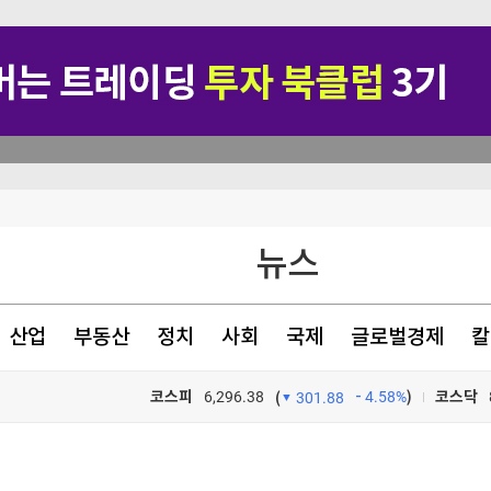
지지 않겠다"
뉴스
험 대응 목적"
…"잠재적 뇌물"
산업
부동산
정치
사회
국제
글로벌경제
칼
코스피
6,296.38
4.58%
)
코스닥
(
301.88
포트>
TV프로그램
와우
지지 않겠다"