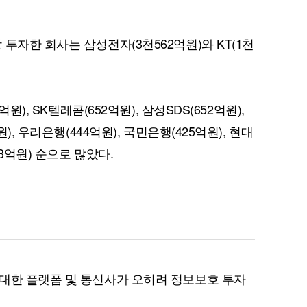
투자한 회사는 삼성전자(3천562억원)와 KT(1천
퀀텀
이더리움 클래식
9
원), SK텔레콤(652억원), 삼성SDS(652억원),
), 우리은행(444억원), 국민은행(425억원), 현대
3억원) 순으로 많았다.
대한 플랫폼 및 통신사가 오히려 정보보호 투자