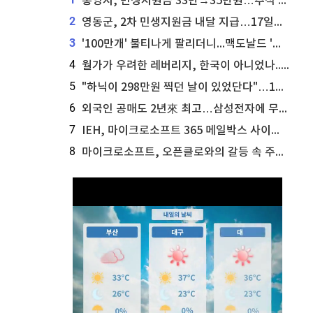
통영시, 민생지원금 33만→35만원…추석 전 푼다
2
영동군, 2차 민생지원금 내달 지급…17일부터 신청 접수
3
'100만개' 불티나게 팔리더니...맥도날드 '충주찰옥수수버거' 돌연 판매 종료
4
월가가 우려한 레버리지, 한국이 아니었나...'상황 인식' 못한 아셴브레너의 추락
5
"하닉이 298만원 찍던 날이 있었단다"…100만 클릭 '전래동화' 정체
6
외국인 공매도 2년來 최고…삼성전자에 무슨일이 [B급기자의 B급리포트]
7
IEH, 마이크로소프트 365 메일박스 사이버보안 사고 조사 착수
8
마이크로소프트, 오픈클로와의 갈등 속 주가 상승