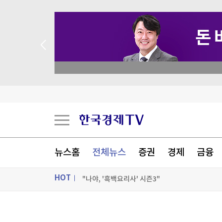
academy.co.kr
美진보 좌장 샌더스, 한국계 주지사 후보에 "공개
시리아 수도 외곽서 미니버스 폭발…"3명 사망"
美FCC "中로봇 수입규제는 美제조업 장려·안보위
美민주, 트럼프 측에 30억원 건넨 韓기업 정조준
뉴스홈
전체뉴스
증권
경제
금융
[포토+] 박정민, '멋짐 가득한 모습~'
HOT
"나야, '흑백요리사' 시즌3"
[온에어] 주식, 알아야번다 <박문환의 스페셜 리
ON AIR
뉴스
美진보 좌장 샌더스, 한국계 주지사 후보에 "공개