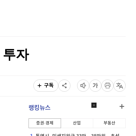
이더리움 클래식
9,190
(
0.99%
)
홈
AI추천
비트코인
91,422,000
(
-0.46%
)
품
마켓이슈
특징주
이벤트
 투자
구독
랭킹뉴스
증권·경제
산업
부동산
1