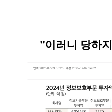
한국경제TV
뉴스홈
美진보 좌장 샌더스, 한국계 주지사 후보에 "공개
머니팜 모닝라이브
증권
굿모닝 작전
금융
오늘장 뭐사지?
부동산
[오후5시] 뉴스플러스
사회
온로드 (ON ROAD) 인사이트
글로벌경제
"이러니 당하지
랭킹뉴스
입력
2025-07-09 06:25
수정
2025-07-09 14:02
미네르바아카데미
증권 데이터
스페셜강의
특징주 뉴스
투자/재테크
매매신호 (랭킹100
부동산/세무
투자분석
산업
국내증시
[모집-3기-] 돈버는 트레이딩 투자 북클럽
환율