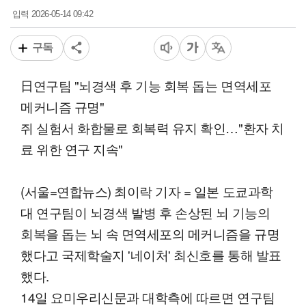
2026-05-14 09:42
입력
구독
日연구팀 "뇌경색 후 기능 회복 돕는 면역세포
메커니즘 규명"
쥐 실험서 화합물로 회복력 유지 확인…"환자 치
료 위한 연구 지속"
(서울=연합뉴스) 최이락 기자 = 일본 도쿄과학
대 연구팀이 뇌경색 발병 후 손상된 뇌 기능의
회복을 돕는 뇌 속 면역세포의 메커니즘을 규명
했다고 국제학술지 '네이처' 최신호를 통해 발표
했다.
14일 요미우리신문과 대학측에 따르면 연구팀