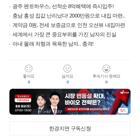
광주 펜트하우스, 선착순 8억혜택에 즉시입주!
충남 홍성 집값 난리났다! 2000만원으로 내집 마련..
계약금 0원, 전세 보증금으로 인천 오션뷰 내집마련
세계에서 가장 큰 중요부위를 가진 남자의 진실
아내 몰래 처형과 목욕한 남자.. 충격!
좋아요
싫어요
후속기사 원해요
0
0
0
5
/
5
한경지면 구독신청