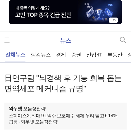
1
/
5
뉴스
홈
전체뉴스
랭킹뉴스
경제
증권
산업·IT
부동산
日연구팀 "뇌경색 후 기능 회복 돕는
면역세포 메커니즘 규명"
와우넷
오늘장전략
스페이스X, 최대 9.1억주 보호예수 해제 우려 딛고 6.14%
급등 - 와우넷 오늘장전략