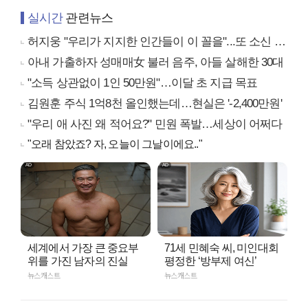
실시간
관련뉴스
허지웅 "우리가 지지한 인간들이 이 꼴을"...또 소신 발언
아내 가출하자 성매매女 불러 음주, 아들 살해한 30대
"소득 상관없이 1인 50만원"…이달 초 지급 목표
김원훈 주식 1억8천 올인했는데…현실은 '-2,400만원'
"우리 애 사진 왜 적어요?" 민원 폭발…세상이 어쩌다
"오래 참았죠? 자, 오늘이 그날이에요.."
세계에서 가장 큰 중요부
71세 민혜숙 씨, 미인대회
위를 가진 남자의 진실
평정한 ‘방부제 여신’
뉴스캐스트
뉴스캐스트