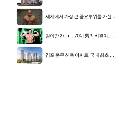
시작..
세계에서 가장 큰 중요부위를 가진 남
자의 진실
길이만 27cm…70대 男의 비결이..충
격!
김포 풍무 신축 아파트, 국내 최초 반
값 분양..