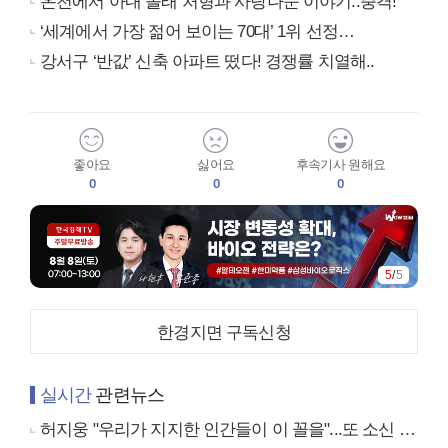
온천에서 아내 몰래 처형과 사랑나눈 이야기..충격!
‘세계에서 가장 젊어 보이는 70대’ 1위 선정…
강서구 ‘반값’ 신축 아파트 떴다! 경쟁률 치열해..
좋아요
싫어요
후속기사 원해요
0
0
0
5
/
5
한경지면 구독신청
실시간
관련뉴스
허지웅 "우리가 지지한 인간들이 이 꼴을"...또 소신 발언