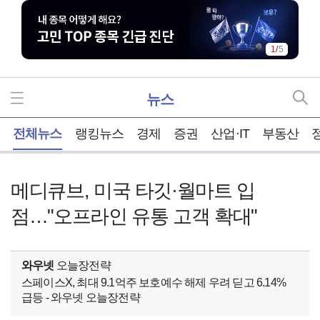
1
/
5
뉴스
홈
전체뉴스
랭킹뉴스
경제
증권
산업·IT
부동산
메디큐브, 미국 타깃·월마트 입
점…"오프라인 유통 고객 확대"
와우넷
오늘장전략
스페이스X, 최대 9.1억주 보호예수 해제 우려 딛고 6.14%
급등 - 와우넷 오늘장전략