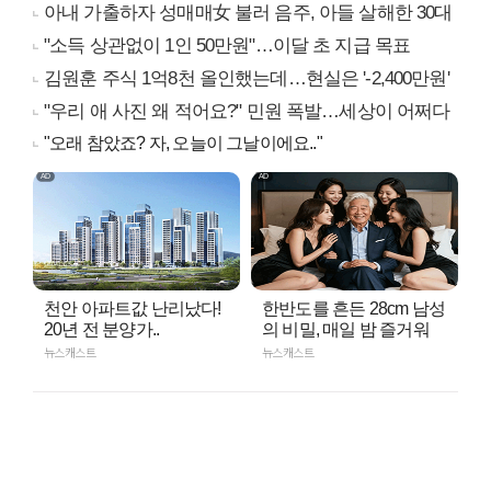
아내 가출하자 성매매女 불러 음주, 아들 살해한 30대
"소득 상관없이 1인 50만원"…이달 초 지급 목표
김원훈 주식 1억8천 올인했는데…현실은 '-2,400만원'
"우리 애 사진 왜 적어요?" 민원 폭발…세상이 어쩌다
"오래 참았죠? 자, 오늘이 그날이에요.."
천안 아파트값 난리났다!
한반도를 흔든 28cm 남성
20년 전 분양가..
의 비밀, 매일 밤 즐거워
뉴스캐스트
뉴스캐스트