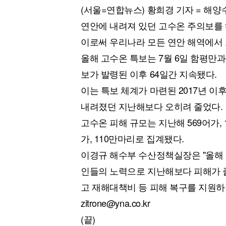
(서울=연합뉴스) 황희경 기자 = 해양
연안에 내려져 있던 고수온 주의보를
이로써 우리나라 모든 연안 해역에서 
올해 고수온 특보는 7월 6일 함평만과
보가 발령된 이후 64일간 지속됐다.
이는 특보 체계가 마련된 2017년 이
내려졌던 지난해보다 오히려 줄었다.
고수온 피해 규모는 지난해 569어가,
가, 110만마리로 집계됐다.
이경규 해수부 수산정책실장은 "올해
인들의 노력으로 지난해보다 피해가 
고 재해대책비 등 피해 복구를 지원하
zitrone@yna.co.kr
(끝)