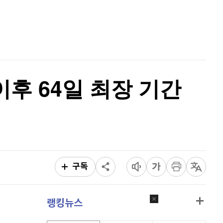
이오스
896
(
-0.45%
)
홈
AI추천
비트코인 골드
1,313
(
-763.82%
)
품
마켓이슈
특징주
이벤트
퀀텀
916
(
0.44%
)
이더리움 클래식
9,260
(
0.49%
)
이후 64일 최장 기간
비트코인
91,411,000
(
-0.28%
)
구독
랭킹뉴스