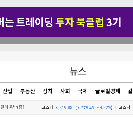
뉴스
장 점검
산업
부동산
정치
사회
국제
글로벌경제
칼
달러 육박(종합)
코스피
6,319.83
4.22%
)
코스닥
(
278.43
생"
TV프로그램
와우