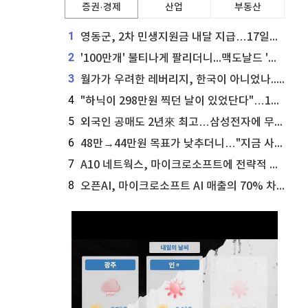
증권·경제
산업
부동산
1
영동군, 2차 민생지원금 내달 지급…17일부터 신청 접수
2
'100만개' 불티나게 팔리더니...맥도날드 '충주찰옥수수버거' 돌연 판매 종료
3
월가가 우려한 레버리지, 한국이 아니었나...'상황 인식' 못한 아셴브레너의 추락
4
"하닉이 298만원 찍던 날이 있었단다"…100만 클릭 '전래동화' 정체
5
외국인 공매도 2년來 최고…삼성전자에 무슨일이 [B급기자의 B급리포트]
6
48만→44만원 목표가 낮추더니…"지금 사라, 70% 오른다"는 종목
7
A10 네트웍스, 마이크로소프트에 전략적 지분 워런트 발행
8
오픈AI, 마이크로소프트 AI 매출의 70% 차지할 전망