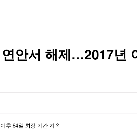
TV홈
무료방송
전체뉴스
증권
파트너스
경제
종목핫라인
추천 상
산업
경제
오늘의 
정치
장 점검
생활경제
수익후기
국제
기업·CEO
이벤트
칼럼·연재
장 점검
 연안서 해제…2017년 
특집방송
전체 프로그램
채널/편성
지역별채널
)
편성표
이후 64일 최장 기간 지속