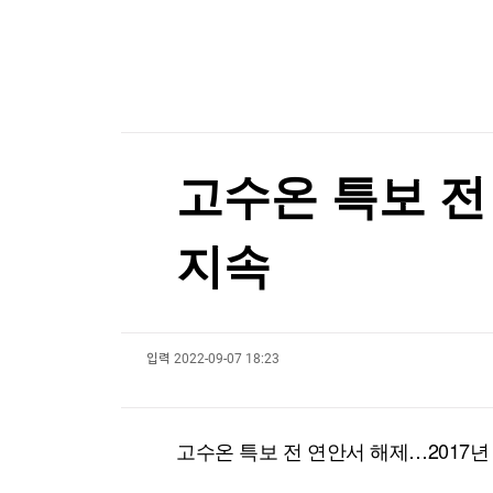
한국경제TV
뉴스홈
"나야, '흑백요리사' 시즌3"
머니팜 모닝라이브
증권
굿모닝 작전
금융
[온에어] 출발증시 2부
오늘장 뭐사지?
부동산
농협, 폭염·가뭄 피해 예방 총력…범농협 합동 현
[오후5시] 뉴스플러스
사회
온로드 (ON ROAD) 인사이트
글로벌경제
농협, 폭염·가뭄 피해 예방 총력…범농협 합동 현
고수온 특보 전
랭킹뉴스
지속
미네르바아카데미
증권 데이터
입력
2022-09-07 18:23
스페셜강의
특징주 뉴스
투자/재테크
매매신호 (랭킹100
부동산/세무
투자분석
고수온 특보 전 연안서 해제…2017년 
산업
국내증시
[모집-3기-] 돈버는 트레이딩 투자 북클럽
환율