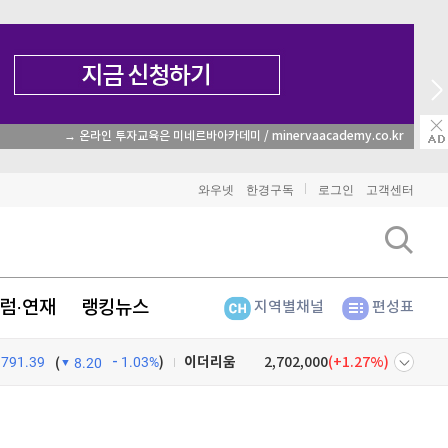
매일 매일 꽝 없는 룰렛 이벤트
와우넷
한경구독
로그인
고객센터
비트코인
91,411,000
(
-0.28%
)
럼·연재
랭킹뉴스
지역별채널
편성표
이더리움
2,702,000
(
1.27%
)
791.39
1.03%
)
리플
1,504
(
-0.67%
)
(
8.20
비트코인 캐시
303,500
(
-0.23%
)
넷
주식창