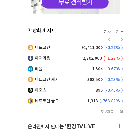
가상화폐 시세
기사 보기 +
916
(
0.44%
)
비트코인
91,411,000
(
-0.28%
)
,260
(
0.49%
)
이더리움
2,702,000
(
1.27%
)
리플
1,504
(
-0.67%
)
비트코인 캐시
303,500
(
-0.23%
)
이오스
896
(
-0.45%
)
비트코인 골드
1,313
(
-763.82%
)
정보제공 : 빗썸
'한경TV LIVE'
온라인에서 만나는