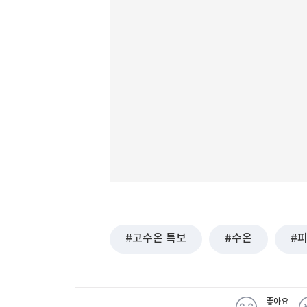
고수온 특보
수온
좋아요