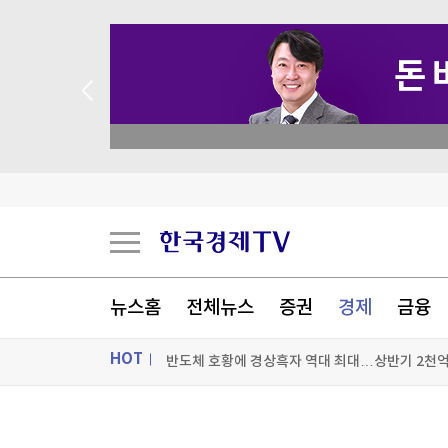
academy.co.kr
농협, 폭염·가뭄 피해 예방 총력…범농협 합동 현
뉴스홈
전체뉴스
증권
경제
금융
반도체 호황에 경상흑자 역대 최대…상반기 2천억
HOT
옛 분당 롯데백화점, 복합 랜드마크로 탈바꿈
"수십조 운용 월가 헤지펀드들 대상 해킹 시도 발
ON AIR
뉴스
[포토+] 박정민, '멋짐 가득한 모습~'