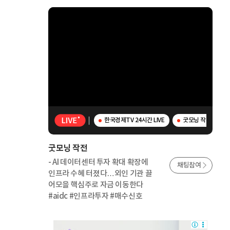
한국경제TV 24시간 LIVE
굿모닝 작전 - AI
굿모닝 작전
- AI 데이터센터 투자 확대 확장에
채팅참여
인프라 수혜 터졌다…외인 기관 끌
어모을 핵심주로 자금 이동한다
#aidc #인프라투자 #매수신호