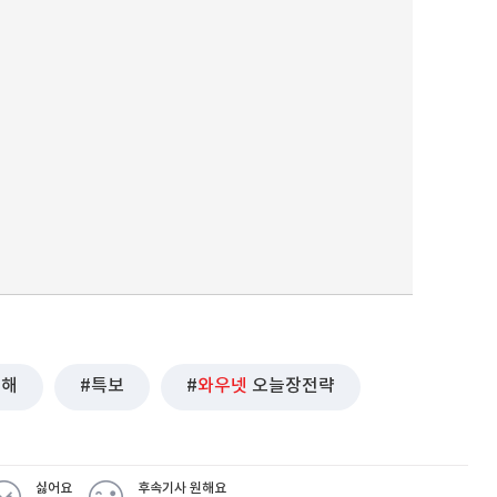
퀀텀
이더리움 클래식
9
피해
특보
와우넷
오늘장전략
싫어요
후속기사 원해요