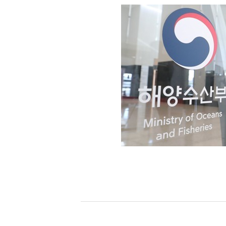
[할인50%] 한·미 투자 올인원 클래스
해외증시