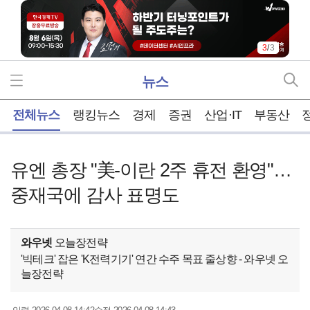
1
/
3
뉴스
홈
전체뉴스
랭킹뉴스
경제
증권
산업·IT
부동산
유엔 총장 "美-이란 2주 휴전 환영"…
중재국에 감사 표명도
와우넷
오늘장전략
'빅테크' 잡은 'K전력기기' 연간 수주 목표 줄상향 - 와우넷 오
늘장전략