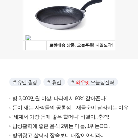
유엔 총장
휴전
와우넷
오늘장전략
빚 2,000만원 이상, 나라에서 90% 갚아준다!
돈이 새는 사람들의 공통점... 재물운이 달라지는 이유
‘세계서 가장 몸매 좋은 할머니’ 비결이..충격!
남성활력에 좋은 음식 2위는 마늘, 1위는OO..
방귀잦고,살쪄서 장속보니 대장이아니라..