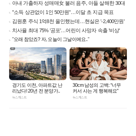
아내 가출하자 성매매女 불러 음주, 아들 살해한 30대
"소득 상관없이 1인 50만원"…이달 초 지급 목표
김원훈 주식 1억8천 올인했는데…현실은 '-2,400만원'
치사율 최대 75% '공포'…어린이 사망자 속출 '비상'
"오래 참았죠? 자, 오늘이 그날이에요.."
경기도 이천, 아파트값 난
30cm 남성의 고백: “너무
리났다! 20년 전 분양가..
커서 사는 게 행복해요”
뉴스캐스트
뉴스캐스트