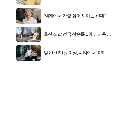
대1억..!
‘세계에서 가장 젊어 보이는 70대’ 1위
선정…
울산 집값 전국 상승률 1위… 신축 지
금 사라!
빚 2,000만원 이상, 나라에서 90% 갚
아준다!