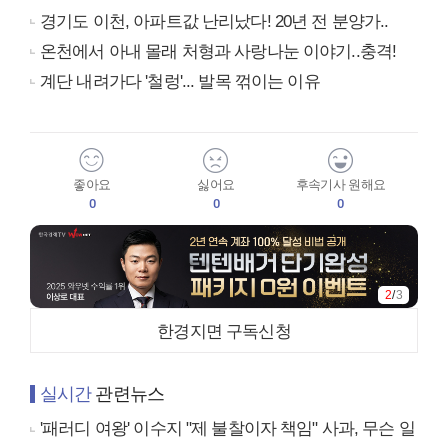
경기도 이천, 아파트값 난리났다! 20년 전 분양가..
온천에서 아내 몰래 처형과 사랑나눈 이야기..충격!
계단 내려가다 '철렁'... 발목 꺾이는 이유
좋아요
싫어요
후속기사 원해요
0
0
0
2
/
3
한경지면 구독신청
실시간
관련뉴스
'패러디 여왕' 이수지 "제 불찰이자 책임" 사과, 무슨 일